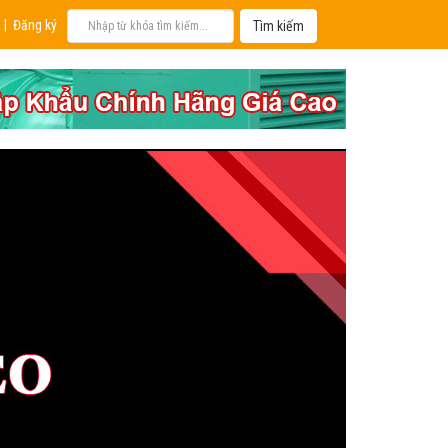
|
Đăng ký