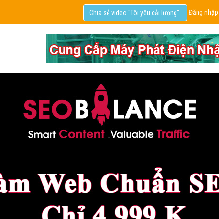
Đăng nhập
Chia sẻ video "Tôi yêu cải lương".