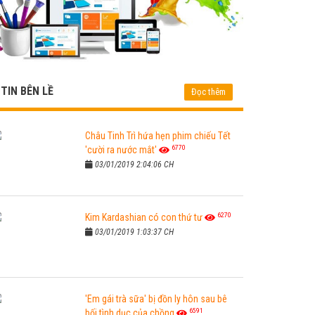
TIN BÊN LỀ
Đọc thêm
Châu Tinh Trì hứa hẹn phim chiếu Tết
6770
'cười ra nước mắt'
03/01/2019 2:04:06 CH
6270
Kim Kardashian có con thứ tư
03/01/2019 1:03:37 CH
'Em gái trà sữa' bị đồn ly hôn sau bê
6591
bối tình dục của chồng