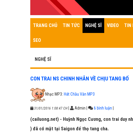
TRANG CHỦ
TIN TỨC
NGHỆ SĨ
VIDEO
TIN 
SEO
NGHỆ SĨ
CON TRAI NS CHINH NHẪN VỀ CHỊU TANG BỐ
Nhạc MP3:
Hát Chầu Văn MP3
|
Admin
|
6 bình luận
|
31/01/2016 1:08:47 CH
(cailuong.net) - Huỳnh Ngọc Cương, con trai duy nh
) đã có mặt tại Saigon để thọ tang cha.