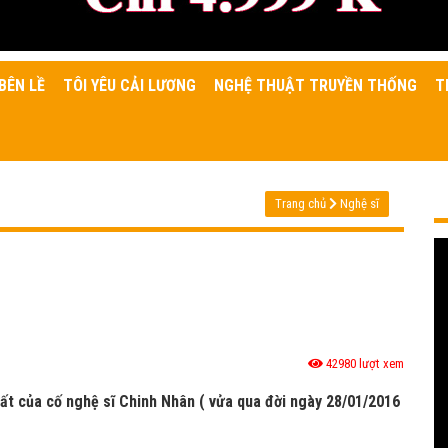
BÊN LỀ
TÔI YÊU CẢI LƯƠNG
NGHỆ THUẬT TRUYỀN THỐNG
T
Trang chủ
Nghệ sĩ
42980 lượt xem
ất của cố nghệ sĩ Chinh Nhân ( vửa qua đời ngày 28/01/2016