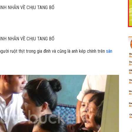
Like Fanpage Để Ủng Hộ Chúng Tôi Duy Trì Website
gười ruột thịt trong gia đình và cũng là anh kép chính trên
sân
Powered by
netcore.vn