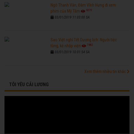
Ngô Thanh Vân, Đàm Vĩnh Hưng đi xem
6270
phim của Mỹ Tâm
03/01/2019 11:03:00 SA
Sao Việt nghỉ Tết Dương lịch: Người tiệc
7682
tùng, kẻ nhập viện
03/01/2019 10:01:54 SA
Xem thêm nhiều tin khác
TÔI YÊU CẢI LƯƠNG