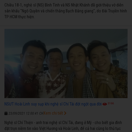
Chiều 18-1, nghệ sĩ (NS) Bình Tinh và NS Nhật Khánh đã giới thiệu vở diễn
sân khấu "Ngô Quyền và chiến thắng Bạch Đằng giang", do Đài Truyền hình
TP HCM thực hiện.
3166
NSƯT Hoài Linh suy sụp khi nghệ sĩ Chí Tài đột ngột qua đời
Xem chi tiết
23/09/2021 12:00:41 CH
Nghệ sĩ Chí Thiện - anh trai nghệ sĩ Chí Tài, đang ở Mỹ - cho biết gia đình
đặt trọn niềm tin vào Việt Hương và Hoài Linh, để cả hai cùng lo thủ tục