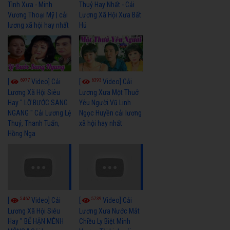
Tình Xưa - Minh
Thuỷ Hay Nhất - Cải
Vương Thoại Mỹ | cải
Lương Xã Hội Xưa Bất
lương xã hội hay nhất
Hủ
6977
6393
[
Video] Cải
[
Video] Cải
Lương Xã Hội Siêu
Lương Xưa Một Thuở
Hay " LỠ BƯỚC SANG
Yêu Người Vũ Linh
NGANG " Cải Lương Lệ
Ngọc Huyền cải lương
Thuỷ, Thanh Tuấn,
xã hội hay nhất
Hồng Nga
5462
5739
[
Video] Cải
[
Video] Cải
Lương Xã Hội Siêu
Lương Xưa Nước Mắt
Hay " BỂ HẬN MÊNH
Chiều Ly Biệt Minh