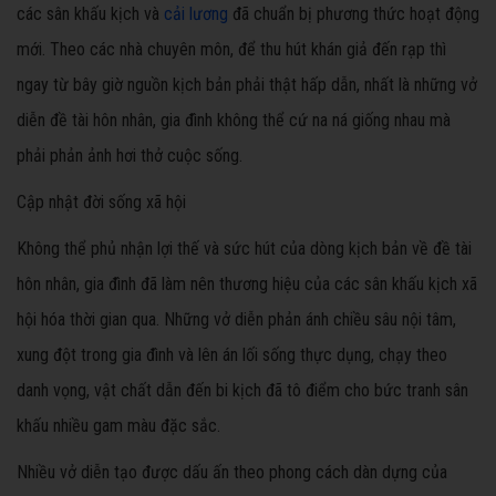
các sân khấu kịch và
cải lương
đã chuẩn bị phương thức hoạt động
mới. Theo các nhà chuyên môn, để thu hút khán giả đến rạp thì
ngay từ bây giờ nguồn kịch bản phải thật hấp dẫn, nhất là những vở
diễn đề tài hôn nhân, gia đình không thể cứ na ná giống nhau mà
phải phản ảnh hơi thở cuộc sống.
Cập nhật đời sống xã hội
Không thể phủ nhận lợi thế và sức hút của dòng kịch bản về đề tài
hôn nhân, gia đình đã làm nên thương hiệu của các sân khấu kịch xã
hội hóa thời gian qua. Những vở diễn phản ánh chiều sâu nội tâm,
xung đột trong gia đình và lên án lối sống thực dụng, chạy theo
danh vọng, vật chất dẫn đến bi kịch đã tô điểm cho bức tranh sân
khấu nhiều gam màu đặc sắc.
Nhiều vở diễn tạo được dấu ấn theo phong cách dàn dựng của