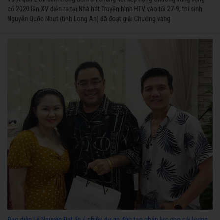
cổ 2020 lần XV diễn ra tại Nhà hát Truyền hình HTV vào tối 27-9, thí sinh
Nguyễn Quốc Nhựt (tỉnh Long An) đã đoạt giải Chuông vàng.
Đạo diễn Lê Nguyên Đạt ấp ủ nhiều dự án đào tạo nhân lực cho cải lương