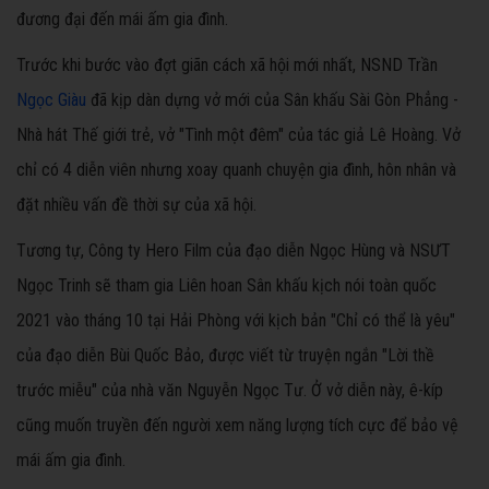
đương đại đến mái ấm gia đình.
Trước khi bước vào đợt giãn cách xã hội mới nhất, NSND Trần
Ngọc Giàu
đã kịp dàn dựng vở mới của Sân khấu Sài Gòn Phẳng -
Nhà hát Thế giới trẻ, vở "Tình một đêm" của tác giả Lê Hoàng. Vở
chỉ có 4 diễn viên nhưng xoay quanh chuyện gia đình, hôn nhân và
đặt nhiều vấn đề thời sự của xã hội.
Tương tự, Công ty Hero Film của đạo diễn Ngọc Hùng và NSƯT
Ngọc Trinh sẽ tham gia Liên hoan Sân khấu kịch nói toàn quốc
2021 vào tháng 10 tại Hải Phòng với kịch bản "Chỉ có thể là yêu"
của đạo diễn Bùi Quốc Bảo, được viết từ truyện ngắn "Lời thề
trước miễu" của nhà văn Nguyễn Ngọc Tư. Ở vở diễn này, ê-kíp
cũng muốn truyền đến người xem năng lượng tích cực để bảo vệ
mái ấm gia đình.