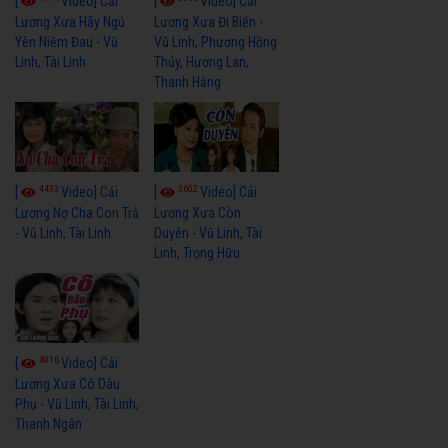
[
Video] Cải
[
Video] Cải
Lương Xưa Hãy Ngủ
Lương Xưa Đi Biển -
Yên Niềm Đau - Vũ
Vũ Linh, Phương Hồng
Linh, Tài Linh
Thủy, Hương Lan,
Thanh Hằng
4433
3602
[
Video] Cải
[
Video] Cải
Lương Nợ Cha Con Trả
Lương Xưa Còn
- Vũ Linh, Tài Linh
Duyên - Vũ Linh, Tài
Linh, Trọng Hữu
4016
[
Video] Cải
Lương Xưa Cô Dâu
Phụ - Vũ Linh, Tài Linh,
Thanh Ngân