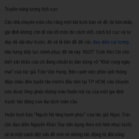
Truyền năng lượng tích cực
Các nhà chuyên môn cho rằng một khi kịch bản về đề tài hôn nhân,
gia đình không còn đi vào lối mòn do cách viết, cách bố cục và tư
duy dễ dãi như trước, đó sẽ là tiền đề để các
đạo diễn cải lương
hào hứng tiếp tục chinh phục đề tài này. NSƯT Trịnh Kim Chi cho
biết sân khấu của cô đang chuẩn bị dàn dựng vở "Khát vọng ngày
mai" của tác giả Trần Văn Hưng. Bên cạnh việc phản ảnh thông
điệp chào đón tuyến tàu metro đầu tiên tại TP HCM, câu chuyện
còn được lồng ghép những mâu thuẫn nội tại của một gia đình
trước tác động của đại dịch toàn cầu.
Hoặc kịch bản "Người Nô làng hạnh phúc" của tác giả Ngọc Trúc
(do đạo diễn Nguyễn Khắc Duy dàn dựng theo mô hình nhạc kịch)
sẽ là một cách đặt vấn đề mới về những tác động từ đời sống