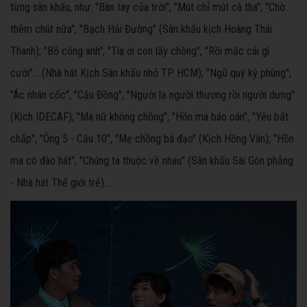
từng sân khấu, như: "Bàn tay của trời", "Mút chỉ mút cà tha", "Chờ
thêm chút nữa", "Bạch Hải Đường" (Sân khấu kịch Hoàng Thái
Thanh); "Bồ công anh", "Tía ơi con lấy chồng", "Rồi mắc cái gì
cười"… (Nhà hát Kịch Sân khấu nhỏ TP HCM); "Ngũ quý kỳ phùng",
"Ác nhân cốc", "Cậu Đồng", "Người lạ người thương rồi người dưng"
(Kịch IDECAF); "Ma nữ không chồng", "Hồn ma báo oán", "Yêu bất
chấp", "Ông 5 - Cậu 10", "Mẹ chồng bá đạo" (Kịch Hồng Vân); "Hồn
ma cô đào hát", "Chúng ta thuộc về nhau" (Sân khấu Sài Gòn phẳng
- Nhà hát Thế giới trẻ)...