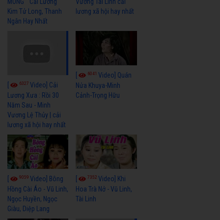
MÔNG " Cải Lương
Vương Tài Linh cải
Kim Tử Long, Thanh
lương xã hội hay nhất
Ngân Hay Nhất
6041
[
Video] Quán
6327
[
Video] Cải
Nửa Khuya-Minh
Cảnh-Trọng Hữu
Lương Xưa : Rồi 30
Năm Sau - Minh
Vương Lệ Thủy | cải
lương xã hội hay nhất
9059
7352
[
Video] Bông
[
Video] Khi
Hồng Cài Áo - Vũ Linh,
Hoa Trà Nở - Vũ Linh,
Ngọc Huyền, Ngọc
Tài Linh
Giàu, Diệp Lang