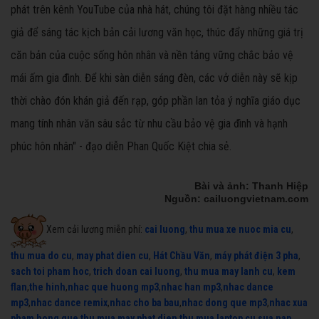
phát trên kênh YouTube của nhà hát, chúng tôi đặt hàng nhiều tác
giả để sáng tác kịch bản cải lương văn học, thúc đẩy những giá trị
căn bản của cuộc sống hôn nhân và nền tảng vững chắc bảo vệ
mái ấm gia đình. Để khi sàn diễn sáng đèn, các vở diễn này sẽ kịp
thời chào đón khán giả đến rạp, góp phần lan tỏa ý nghĩa giáo dục
mang tính nhân văn sâu sắc từ nhu cầu bảo vệ gia đình và hạnh
phúc hôn nhân" - đạo diễn Phan Quốc Kiệt chia sẻ.
Bài và ảnh: Thanh Hiệp
Nguồn: cailuongvietnam.com
Xem cải lương miễn phí:
cai luong
,
thu mua xe nuoc mia cu
,
thu mua do cu
,
may phat dien cu
,
Hát Chầu Văn
,
máy phát điện 3 pha
,
sach toi pham hoc
,
trich doan cai luong
,
thu mua may lanh cu
,
kem
flan
,
the hinh
,
nhac que huong mp3
,
nhac han mp3
,
nhac dance
mp3
,
nhac dance remix
,
nhac cho ba bau
,
nhac dong que mp3
,
nhac xua
pham hong que
,
thu mua may phat dien
,
thu mua laptop cu
,
sua nap