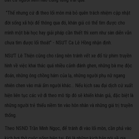
"Thế nhưng cứ đi theo lối mòn mà bỏ quên trách nhiệm cập nhật
đời sống xã hội để thông qua đó, khán giả có thể tìm được cho
mình một bài học hay giải pháp cần thiết thì xem như sàn diễn vẫn
chưa tìm được lối thoát" - NSƯT Ca Lê Hồng nhận định.
NSƯT Lê Thiện cũng cho rằng nên tránh vết xe đổ từ phim truyền
hình về việc khai thác quá nhiều cảnh đánh ghen, những bà mẹ độc
đoán, những ông chồng hám của lạ, những người phụ nữ ngang
nhiên chen vào mái ấm người khác... Nếu kịch sau đại dịch cứ xuất
hiện liên tục các vở đi theo mô típ đó sẽ khiến khán giả, đặc biệt là
những người trẻ thiếu niềm tin vào hôn nhân và những giá trị truyền
thống.
Theo NSND Trần Minh Ngọc, để tránh đi vào lối mòn, cần phả vào
kịch hơi thở cuộc sống hiện tại. Đó là những kịch bản nói về gia