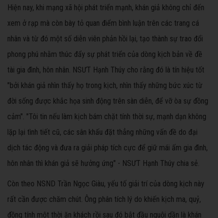
Hiện nay, khi mạng xã hội phát triển mạnh, khán giả không chỉ đến
xem ở rạp mà còn bày tỏ quan điểm bình luận trên các trang cá
nhân và từ đó một số diễn viên phản hồi lại, tạo thành sự trao đổi
phong phú nhằm thúc đẩy sự phát triển của dòng kịch bản về đề
tài gia đình, hôn nhân. NSƯT Hạnh Thúy cho rằng đó là tín hiệu tốt
"bởi khán giả nhìn thấy họ trong kịch, nhìn thấy những bức xúc từ
đời sống được khắc họa sinh động trên sàn diễn, để vỡ òa sự đồng
cảm". "Tôi tin nếu làm kịch bám chặt tính thời sự, mạnh dạn không
lặp lại tình tiết cũ, các sân khấu đặt thẳng những vấn đề do đại
dịch tác động và đưa ra giải pháp tích cực để giữ mái ấm gia đình,
hôn nhân thì khán giả sẽ hưởng ứng" - NSƯT Hạnh Thúy chia sẻ.
Còn theo NSND Trần Ngọc Giàu, yếu tố giải trí của dòng kịch này
rất cần được chăm chút. Ông phân tích lý do khiến kịch ma, quỷ,
đồng tính một thời ăn khách rồi sau đó bắt đầu nguội dần là khán