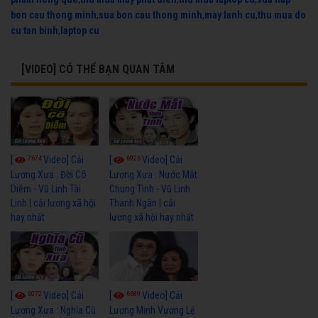
bon cau thong minh
,
sua bon cau thong minh
,
may lanh cu
,
thu mua do
cu tan binh
,
laptop cu
[VIDEO] CÓ THỂ BẠN QUAN TÂM
7674
6926
[
Video] Cải
[
Video] Cải
Lương Xưa : Đời Cô
Lương Xưa : Nước Mắt
Diễm - Vũ Linh Tài
Chung Tình - Vũ Linh
Linh | cải lương xã hội
Thanh Ngân | cải
hay nhất
lương xã hội hay nhất
6072
6689
[
Video] Cải
[
Video] Cải
Lương Xưa : Nghĩa Cũ
Lương Minh Vương Lệ