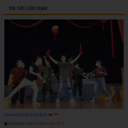
TIN TỨC LIÊN QUAN
2882
Cải lương trở lại trong âu lo
Xem chi tiết
26/05/2022 12:03:11 CH