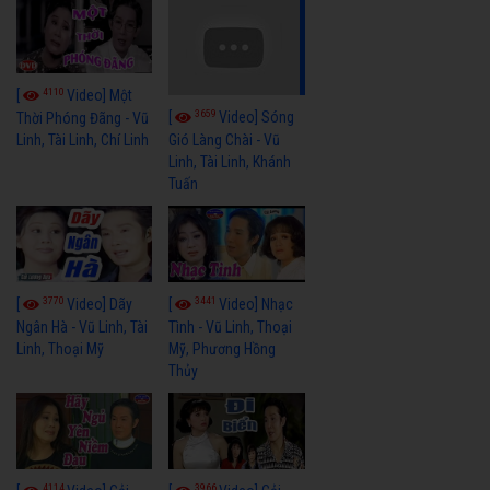
4110
[
Video] Một
3659
[
Video] Sóng
Thời Phóng Đãng - Vũ
Linh, Tài Linh, Chí Linh
Gió Làng Chài - Vũ
Linh, Tài Linh, Khánh
Tuấn
3770
3441
[
Video] Dãy
[
Video] Nhạc
Ngân Hà - Vũ Linh, Tài
Tình - Vũ Linh, Thoại
Linh, Thoại Mỹ
Mỹ, Phương Hồng
Thủy
4114
3966