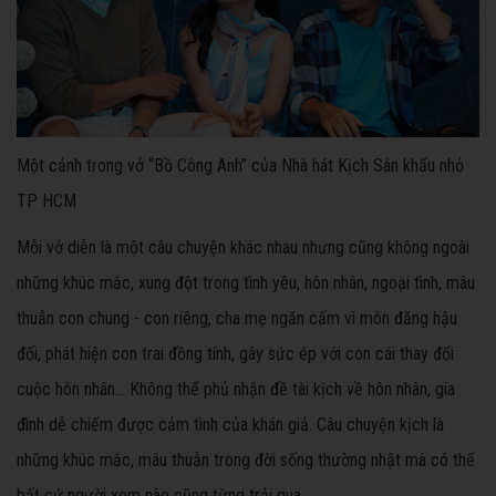
Một cảnh trong vở “Bồ Công Anh” của Nhà hát Kịch Sân khấu nhỏ
TP HCM
Mỗi vở diễn là một câu chuyện khác nhau nhưng cũng không ngoài
những khúc mắc, xung đột trong tình yêu, hôn nhân, ngoại tình, mâu
thuẫn con chung - con riêng, cha mẹ ngăn cấm vì môn đăng hậu
đối, phát hiện con trai đồng tính, gây sức ép với con cái thay đổi
cuộc hôn nhân… Không thể phủ nhận đề tài kịch về hôn nhân, gia
đình dễ chiếm được cảm tình của khán giả. Câu chuyện kịch là
những khúc mắc, mâu thuẫn trong đời sống thường nhật mà có thể
bất cứ người xem nào cũng từng trải qua.