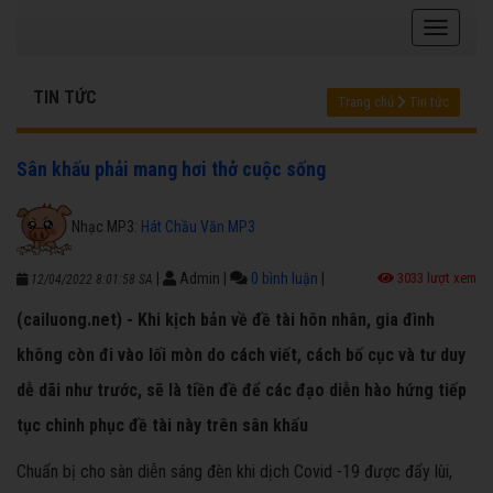
TIN TỨC
Trang chủ
Tin tức
Sân khấu phải mang hơi thở cuộc sống
Nhạc MP3:
Hát Chầu Văn MP3
|
Admin
|
0 bình luận
|
3033 lượt xem
12/04/2022 8:01:58 SA
(cailuong.net) - Khi kịch bản về đề tài hôn nhân, gia đình
không còn đi vào lối mòn do cách viết, cách bố cục và tư duy
dễ dãi như trước, sẽ là tiền đề để các đạo diễn hào hứng tiếp
tục chinh phục đề tài này trên sân khấu
Chuẩn bị cho sàn diễn sáng đèn khi dịch Covid -19 được đẩy lùi,