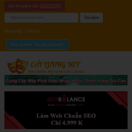
Liên hệ quảng cáo:
0932221090
Đăng nhập
|
Đăng ký
Chia sẻ video "Tôi yêu cải lương".