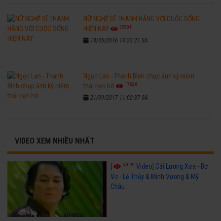
NỮ NGHỆ SĨ THANH HẰNG VỚI CUỘC SỐNG
32581
HIỆN NAY
18/05/2016 10:22:21 SA
Ngọc Lan - Thanh Bình chụp ảnh kỷ niệm
17826
thời hẹn hò
21/09/2017 11:02:37 SA
VIDEO XEM NHIỀU NHẤT
67092
[
Video] Cải Lương Xưa - Bơ
Vơ - Lệ Thủy & Minh Vương & Mỹ
Châu