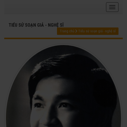
TIỂU SỬ SOẠN GIẢ - NGHỆ SĨ
Trang chủ
Tiểu sử soạn giả - nghệ sĩ