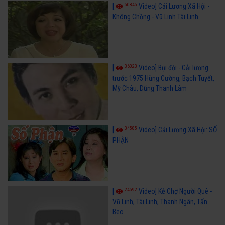
50845
[
Video] Cải Lương Xã Hội -
Không Chồng - Vũ Linh Tài Linh
36023
[
Video] Bụi đời - Cải lương
trước 1975 Hùng Cường, Bạch Tuyết,
Mỹ Châu, Dũng Thanh Lâm
34585
[
Video] Cải Lương Xã Hội: SỐ
PHẬN
24592
[
Video] Kẻ Chợ Người Quê -
Vũ Linh, Tài Linh, Thanh Ngân, Tấn
Beo