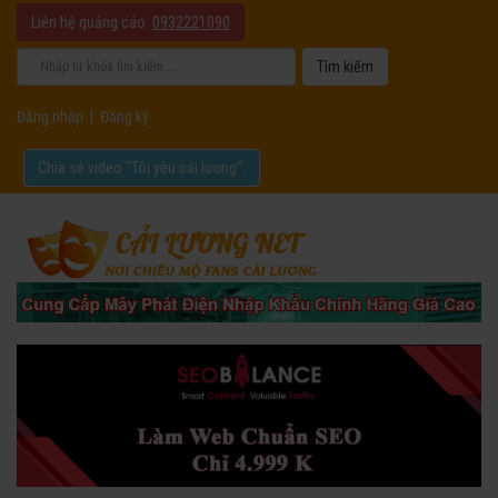
Liên hệ quảng cáo:
0932221090
Đăng nhập
|
Đăng ký
Chia sẻ video "Tôi yêu cải lương".