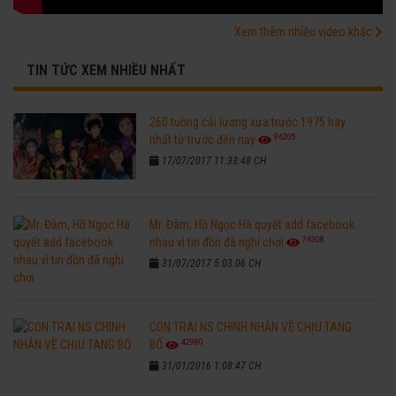
Xem thêm nhiều video khác
TIN TỨC XEM NHIỀU NHẤT
260 tuồng cải lương xưa trước 1975 hay
96205
nhất từ trước đến nay
17/07/2017 11:33:48 CH
Mr. Đàm, Hồ Ngọc Hà quyết add facebook
76308
nhau vì tin đồn đã nghỉ chơi
31/07/2017 5:03:06 CH
CON TRAI NS CHINH NHẪN VỀ CHỊU TANG
42980
BỐ
31/01/2016 1:08:47 CH