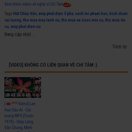
Xem thêm video về nghệ sĩ Chí Tâm
Tags:
Hát Chầu Văn
,
máy phát điện 3 pha
,
sach toi pham hoc
,
trich doan
cai luong
,
thu mua may lanh cu
,
thu mua xe nuoc mia cu
,
thu mua do
cu
,
may phat dien cu
Đang cập nhật ...
Trích từ:
[VIDEO] KHÔNG CÓ LIÊN QUAN VỀ CHÍ TÂM :)
6944
[
Video] Lan
Huệ Sầu Ai - Cải
lương MP3 (Trước
1975) - Diệp Lang,
Văn Chung, Minh