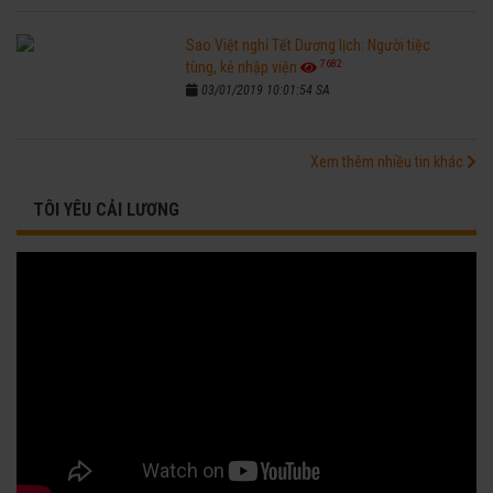
Sao Việt nghỉ Tết Dương lịch: Người tiệc
7682
tùng, kẻ nhập viện
03/01/2019 10:01:54 SA
Xem thêm nhiều tin khác
TÔI YÊU CẢI LƯƠNG