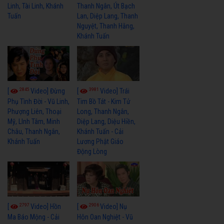
Thanh Ngân, Út Bạch
Linh, Tài Linh, Khánh
Lan, Diệp Lang, Thanh
Tuấn
Nguyệt, Thanh Hằng,
Khánh Tuấn
2845
3981
[
Video] Đừng
[
Video] Trái
Phụ Tình Đời - Vũ Linh,
Tim Bồ Tát - Kim Tử
Phượng Liên, Thoại
Long, Thanh Ngân,
Mỹ, LInh Tâm, Minh
Diệp Lang, Diệu Hiền,
Châu, Thanh Ngân,
Khánh Tuấn - Cải
Khánh Tuấn
Lương Phật Giáo
Động Lòng
2797
2906
[
Video] Hồn
[
Video] Nụ
Ma Báo Mộng - Cải
Hôn Oan Nghiệt - Vũ