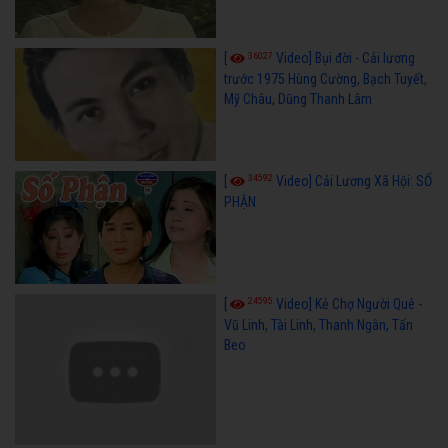
36027
[
Video] Bụi đời - Cải lương
trước 1975 Hùng Cường, Bạch Tuyết,
Mỹ Châu, Dũng Thanh Lâm
34592
[
Video] Cải Lương Xã Hội: SỐ
PHẬN
24595
[
Video] Kẻ Chợ Người Quê -
Vũ Linh, Tài Linh, Thanh Ngân, Tấn
Beo