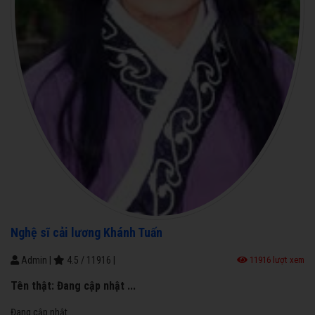
Nghệ sĩ cải lương Khánh Tuấn
Admin
|
4.5
/
11916
|
11916 lượt xem
Tên thật:
Đang cập nhật ...
Đang cập nhật ...