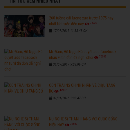
TIN TỨC XEM NHIỀU NHẤT
260 tuồng cải lương xưa trước 1975 hay
96222
nhất từ trước đến nay
17/07/2017 11:33:48 CH
Mr. Đàm, Hồ Ngọc Hà quyết add facebook
76309
nhau vì tin đồn đã nghỉ chơi
31/07/2017 5:03:06 CH
CON TRAI NS CHINH NHẪN VỀ CHỊU TANG
42987
BỐ
31/01/2016 1:08:47 CH
NỮ NGHỆ SĨ THANH HẰNG VỚI CUỘC SỐNG
32583
HIỆN NAY