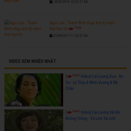
18/05/2016 10:22:21 SA
Ngọc Lan - Thanh Bình chụp ảnh kỷ niệm
17828
thời hẹn hò
21/09/2017 11:02:37 SA
VIDEO XEM NHIỀU NHẤT
67095
[
Video] Cải Lương Xưa - Bơ
Vơ - Lệ Thủy & Minh Vương & Mỹ
Châu
50847
[
Video] Cải Lương Xã Hội -
Không Chồng - Vũ Linh Tài Linh