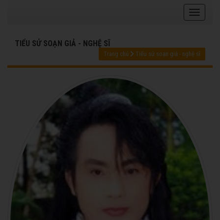
TIỂU SỬ SOẠN GIẢ - NGHỆ SĨ
Trang chủ
Tiểu sử soạn giả - nghệ sĩ