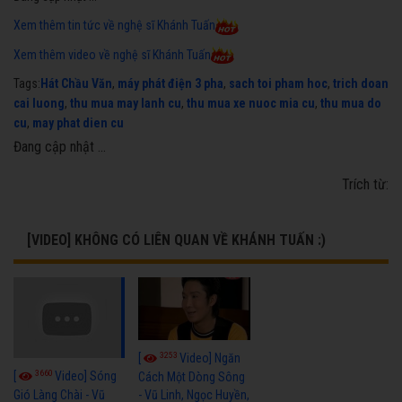
Xem thêm tin tức về nghệ sĩ Khánh Tuấn
Xem thêm video về nghệ sĩ Khánh Tuấn
Tags:
Hát Chầu Văn
,
máy phát điện 3 pha
,
sach toi pham hoc
,
trich doan
cai luong
,
thu mua may lanh cu
,
thu mua xe nuoc mia cu
,
thu mua do
cu
,
may phat dien cu
Đang cập nhật ...
Trích từ:
[VIDEO] KHÔNG CÓ LIÊN QUAN VỀ KHÁNH TUẤN :)
3253
[
Video] Ngăn
3660
[
Video] Sóng
Cách Một Dòng Sông
- Vũ Linh, Ngọc Huyền,
Gió Làng Chài - Vũ