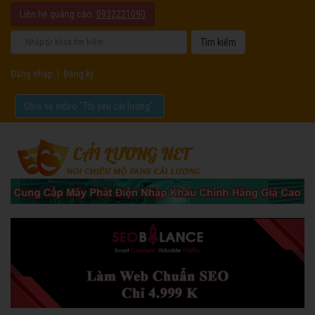
Liên hệ quảng cáo:
0932221090
Đăng nhập
|
Đăng ký
Chia sẻ video "Tôi yêu cải lương".