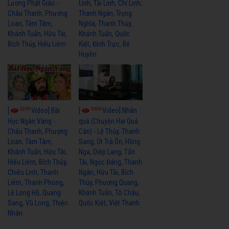
Lương Phật Giáo -
Linh, Tài Linh, Chí Linh,
Châu Thanh, Phượng
Thanh Ngân, Trọng
Loan, Tâm Tâm,
Nghĩa, Thanh Thủy,
Khánh Tuấn, Hữu Tài,
Khánh Tuấn, Quốc
Bích Thủy, Hiếu Liêm
Kiệt, Đình Trực, Bé
Huyền
2239
3636
[
Video] Bài
[
Video] Nhân
Học Ngàn Vàng -
quả (Chuyện Hai Quả
Châu Thanh, Phượng
Cân) - Lệ Thủy, Thanh
Loan, Tâm Tâm,
Sang, Út Trà Ôn, Hồng
Khánh Tuấn, Hữu Tài,
Nga, Diệp Lang, Tấn
Hiếu Liêm, Bích Thủy,
Tài, Ngọc Đáng, Thanh
Chiêu Linh, Thanh
Ngân, Hữu Tài, Bích
Liêm, Thanh Phong,
Thủy, Phương Quang,
Lê Long Hồ, Quang
Khánh Tuấn, Tô Châu,
Sang, Vũ Long, Thiện
Quốc Kiệt, Việt Thanh
Nhân