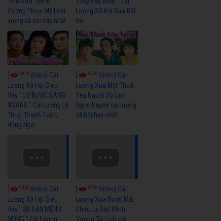
Tình Xưa - Minh
Thuỷ Hay Nhất - Cải
Vương Thoại Mỹ | cải
Lương Xã Hội Xưa Bất
lương xã hội hay nhất
Hủ
6976
6392
[
Video] Cải
[
Video] Cải
Lương Xã Hội Siêu
Lương Xưa Một Thuở
Hay " LỠ BƯỚC SANG
Yêu Người Vũ Linh
NGANG " Cải Lương Lệ
Ngọc Huyền cải lương
Thuỷ, Thanh Tuấn,
xã hội hay nhất
Hồng Nga
5462
5739
[
Video] Cải
[
Video] Cải
Lương Xã Hội Siêu
Lương Xưa Nước Mắt
Hay " BỂ HẬN MÊNH
Chiều Ly Biệt Minh
MÔNG " Cải Lương
Vương Tài Linh cải