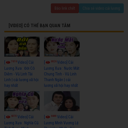
Báo link chết
Chia sẻ video cải lương
[VIDEO] CÓ THỂ BẠN QUAN TÂM
7674
6926
[
Video] Cải
[
Video] Cải
Lương Xưa : Đời Cô
Lương Xưa : Nước Mắt
Diễm - Vũ Linh Tài
Chung Tình - Vũ Linh
Linh | cải lương xã hội
Thanh Ngân | cải
hay nhất
lương xã hội hay nhất
6070
6688
[
Video] Cải
[
Video] Cải
Lương Xưa : Nghĩa Cũ
Lương Minh Vương Lệ