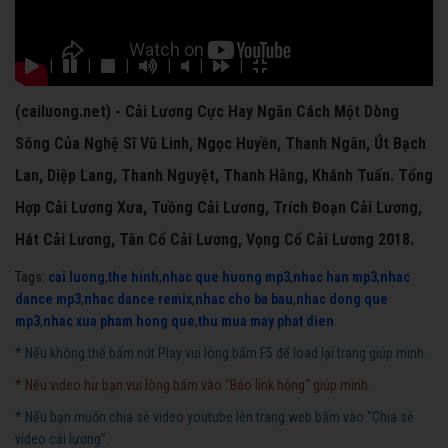
|
|
|
|
|
|
(cailuong.net) - Cải Lương Cực Hay Ngăn Cách Một Dòng
Sông Của Nghệ Sĩ Vũ Linh, Ngọc Huyền, Thanh Ngân, Út Bạch
Lan, Diệp Lang, Thanh Nguyệt, Thanh Hằng, Khánh Tuấn. Tổng
Hợp Cải Lương Xưa, Tuồng Cải Lương, Trích Đoạn Cải Lương,
Hát Cải Lương, Tân Cổ Cải Lương, Vọng Cổ Cải Lương 2018.
Tags:
cai luong
,
the hinh
,
nhac que huong mp3
,
nhac han mp3
,
nhac
dance mp3
,
nhac dance remix
,
nhac cho ba bau
,
nhac dong que
mp3
,
nhac xua pham hong que
,
thu mua may phat dien
* Nếu không thể bấm nút Play vui lòng bấm F5 để load lại trang giúp mình.
* Nếu video hư bạn vui lòng bấm vào "Báo link hỏng" giúp mình.
* Nếu bạn muốn chia sẻ video youtube lên trang web bấm vào "Chia sẻ
video cải lương".