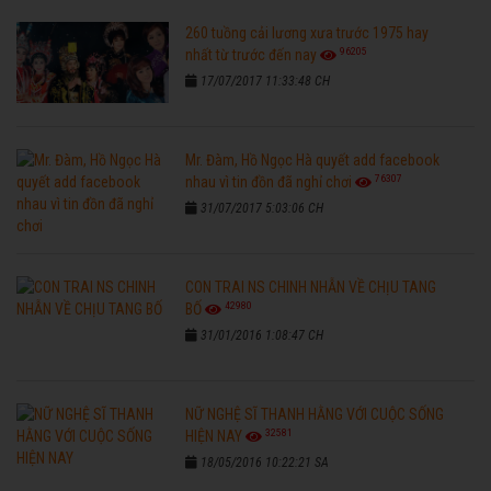
260 tuồng cải lương xưa trước 1975 hay
96205
nhất từ trước đến nay
17/07/2017 11:33:48 CH
Mr. Đàm, Hồ Ngọc Hà quyết add facebook
76307
nhau vì tin đồn đã nghỉ chơi
31/07/2017 5:03:06 CH
CON TRAI NS CHINH NHẪN VỀ CHỊU TANG
42980
BỐ
31/01/2016 1:08:47 CH
NỮ NGHỆ SĨ THANH HẰNG VỚI CUỘC SỐNG
32581
HIỆN NAY
18/05/2016 10:22:21 SA