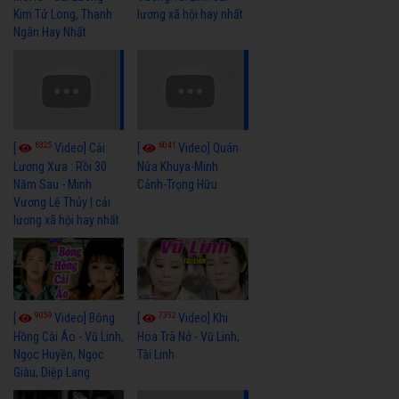
Kim Tử Long, Thanh
lương xã hội hay nhất
Ngân Hay Nhất
6325
6041
[
Video] Cải
[
Video] Quán
Lương Xưa : Rồi 30
Nửa Khuya-Minh
Năm Sau - Minh
Cảnh-Trọng Hữu
Vương Lệ Thủy | cải
lương xã hội hay nhất
9059
7352
[
Video] Bông
[
Video] Khi
Hồng Cài Áo - Vũ Linh,
Hoa Trà Nở - Vũ Linh,
Ngọc Huyền, Ngọc
Tài Linh
Giàu, Diệp Lang