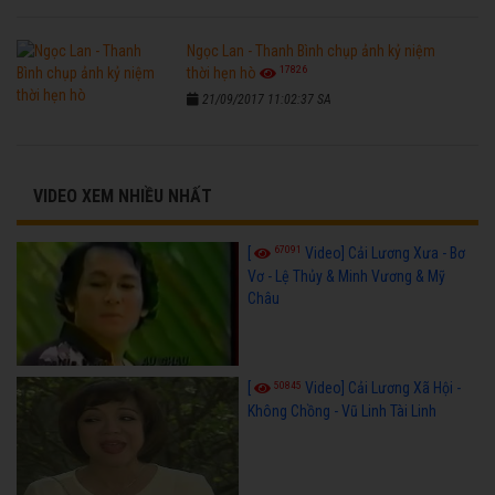
Ngọc Lan - Thanh Bình chụp ảnh kỷ niệm
17826
thời hẹn hò
21/09/2017 11:02:37 SA
VIDEO XEM NHIỀU NHẤT
67091
[
Video] Cải Lương Xưa - Bơ
Vơ - Lệ Thủy & Minh Vương & Mỹ
Châu
50845
[
Video] Cải Lương Xã Hội -
Không Chồng - Vũ Linh Tài Linh