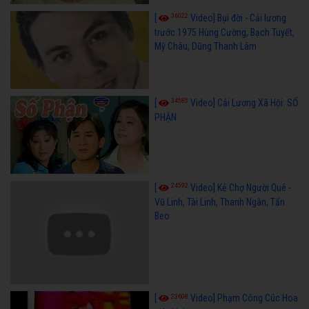
36022
[
Video] Bụi đời - Cải lương
trước 1975 Hùng Cường, Bạch Tuyết,
Mỹ Châu, Dũng Thanh Lâm
34585
[
Video] Cải Lương Xã Hội: SỐ
PHẬN
24592
[
Video] Kẻ Chợ Người Quê -
Vũ Linh, Tài Linh, Thanh Ngân, Tấn
Beo
23608
[
Video] Phạm Công Cúc Hoa