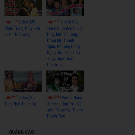
3722
3872
[
Video] Mỹ
[
Video] Cây
Châu Trọng Thủy - Vũ
Sầu Đâu Sinh Đôi - Lệ
Luân, Tú Sương
Thủy, Kim Tử Long,
Thoại Mỹ, Thanh
Ngân, Phượng Hằng,
Trọng Hữu, Kim Tiểu
Long, Ngân Tuấn,
Thanh Tú
3947
12188
[
Video] Sự
[
Video] Nàng
Tích Phật Thích Ca
Út Trong Ống Tre - Vũ
Linh, Thoại Mỹ, Thanh
Thanh Tâm
QUẢNG CÁO