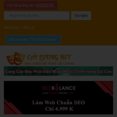
Liên hệ quảng cáo:
0932221090
Đăng nhập
|
Đăng ký
Chia sẻ video "Tôi yêu cải lương".