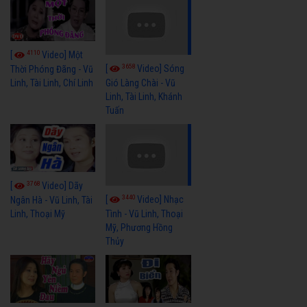
4110
[
Video] Một
3658
[
Video] Sóng
Thời Phóng Đãng - Vũ
Linh, Tài Linh, Chí Linh
Gió Làng Chài - Vũ
Linh, Tài Linh, Khánh
Tuấn
3768
[
Video] Dãy
3440
[
Video] Nhạc
Ngân Hà - Vũ Linh, Tài
Linh, Thoại Mỹ
Tình - Vũ Linh, Thoại
Mỹ, Phương Hồng
Thủy