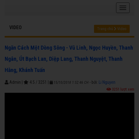
VIDEO
Trang chủ
Video
Ngăn Cách Một Dòng Sông - Vũ Linh, Ngọc Huyền, Thanh
Ngân, Út Bạch Lan, Diệp Lang, Thanh Nguyệt, Thanh
Hằng, Khánh Tuấn
Admin
|
4.5
/
3251
|
- bởi:
Li Nguyen
15/10/2018 1:52:46 CH
3251 lượt xem