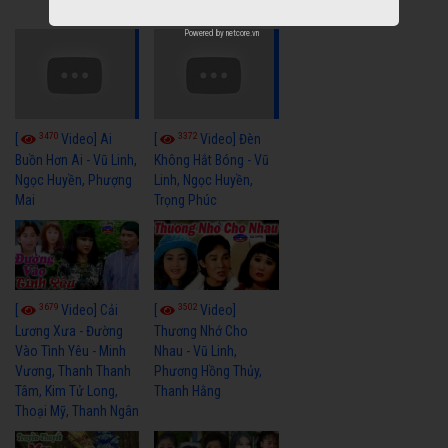
Ngọc Giàu
Powered by
netcore.vn
3470
3372
[
Video] Ai
[
Video] Đèn
Buồn Hơn Ai - Vũ Linh,
Không Hắt Bóng - Vũ
Ngọc Huyền, Phượng
Linh, Ngọc Huyền,
Mai
Trọng Phúc
3679
3502
[
Video] Cải
[
Video]
Lương Xưa - Đường
Thương Nhớ Cho
Vào Tình Yêu - Minh
Nhau - Vũ Linh,
Vương, Thanh Thanh
Phương Hồng Thủy,
Tâm, Kim Tử Long,
Thanh Hằng
Thoại Mỹ, Thanh Ngân