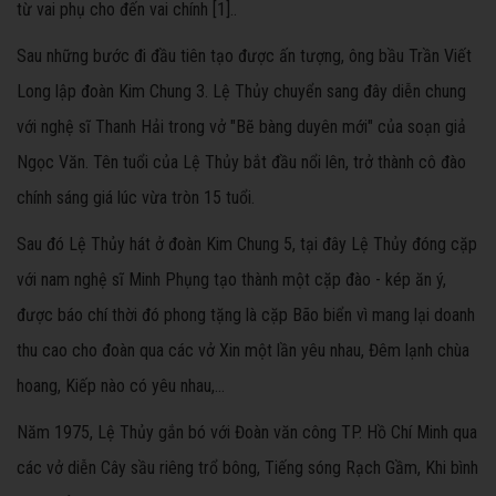
từ vai phụ cho đến vai chính [1]..
Sau những bước đi đầu tiên tạo được ấn tượng, ông bầu Trần Viết
Long lập đoàn Kim Chung 3. Lệ Thủy chuyển sang đây diễn chung
với nghệ sĩ Thanh Hải trong vở "Bẽ bàng duyên mới" của soạn giả
Ngọc Văn. Tên tuổi của Lệ Thủy bắt đầu nổi lên, trở thành cô đào
chính sáng giá lúc vừa tròn 15 tuổi.
Sau đó Lệ Thủy hát ở đoàn Kim Chung 5, tại đây Lệ Thủy đóng cặp
với nam nghệ sĩ Minh Phụng tạo thành một cặp đào - kép ăn ý,
được báo chí thời đó phong tặng là cặp Bão biển vì mang lại doanh
thu cao cho đoàn qua các vở Xin một lần yêu nhau, Đêm lạnh chùa
hoang, Kiếp nào có yêu nhau,...
Năm 1975, Lệ Thủy gắn bó với Đoàn văn công TP. Hồ Chí Minh qua
các vở diễn Cây sầu riêng trổ bông, Tiếng sóng Rạch Gầm, Khi bình