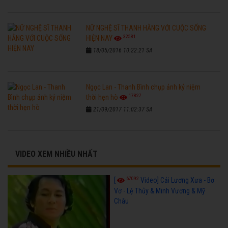
NỮ NGHỆ SĨ THANH HẰNG VỚI CUỘC SỐNG
32581
HIỆN NAY
18/05/2016 10:22:21 SA
Ngọc Lan - Thanh Bình chụp ảnh kỷ niệm
17827
thời hẹn hò
21/09/2017 11:02:37 SA
VIDEO XEM NHIỀU NHẤT
67092
[
Video] Cải Lương Xưa - Bơ
Vơ - Lệ Thủy & Minh Vương & Mỹ
Châu