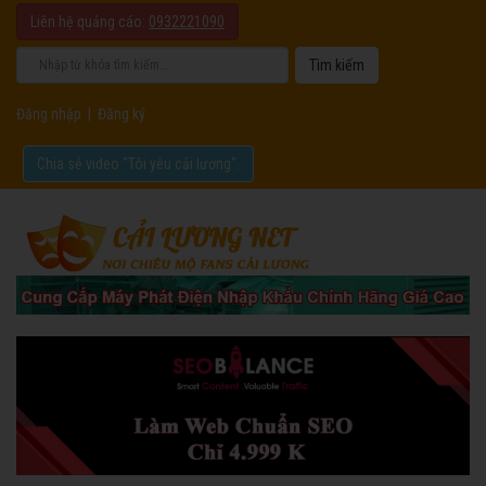
Liên hệ quảng cáo:
0932221090
Đăng nhập
|
Đăng ký
Chia sẻ video "Tôi yêu cải lương".