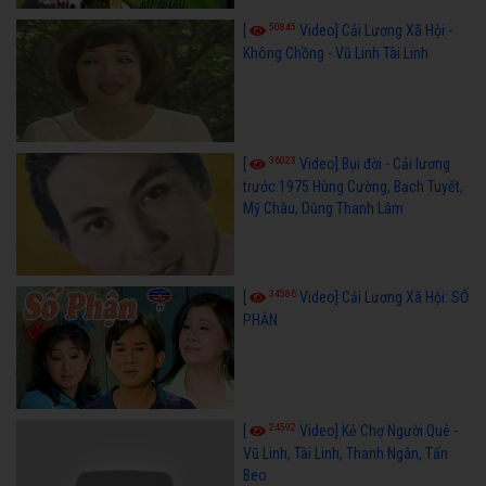
50845
[
Video] Cải Lương Xã Hội -
Không Chồng - Vũ Linh Tài Linh
36023
[
Video] Bụi đời - Cải lương
trước 1975 Hùng Cường, Bạch Tuyết,
Mỹ Châu, Dũng Thanh Lâm
34586
[
Video] Cải Lương Xã Hội: SỐ
PHẬN
24592
[
Video] Kẻ Chợ Người Quê -
Vũ Linh, Tài Linh, Thanh Ngân, Tấn
Beo