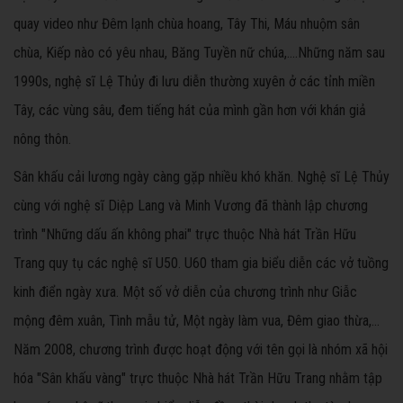
quay video như Đêm lạnh chùa hoang, Tây Thi, Máu nhuộm sân
chùa, Kiếp nào có yêu nhau, Băng Tuyền nữ chúa,....Những năm sau
1990s, nghệ sĩ Lệ Thủy đi lưu diễn thường xuyên ở các tỉnh miền
Tây, các vùng sâu, đem tiếng hát của mình gần hơn với khán giả
nông thôn.
Sân khấu cải lương ngày càng gặp nhiều khó khăn. Nghệ sĩ Lệ Thủy
cùng với nghệ sĩ Diệp Lang và Minh Vương đã thành lập chương
trình "Những dấu ấn không phai" trực thuộc Nhà hát Trần Hữu
Trang quy tụ các nghệ sĩ U50. U60 tham gia biểu diễn các vở tuồng
kinh điển ngày xưa. Một số vở diễn của chương trình như Giẫc
mộng đêm xuân, Tình mẫu tử, Một ngày làm vua, Đêm giao thừa,...
Năm 2008, chương trình được hoạt động với tên gọi là nhóm xã hội
hóa "Sân khấu vàng" trực thuộc Nhà hát Trần Hữu Trang nhằm tập