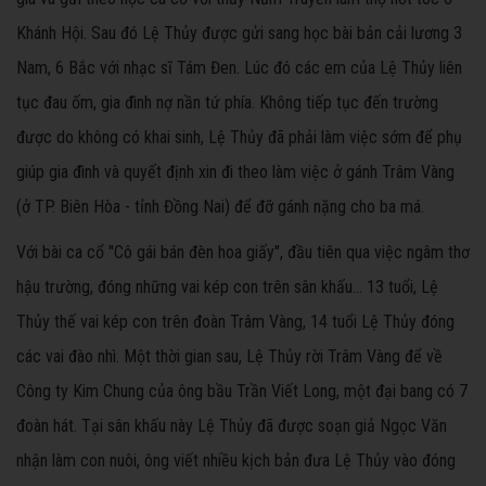
Khánh Hội. Sau đó Lệ Thủy được gửi sang học bài bản cải lương 3
Nam, 6 Bắc với nhạc sĩ Tám Đen. Lúc đó các em của Lệ Thủy liên
tục đau ốm, gia đình nợ nần tứ phía. Không tiếp tục đến trường
được do không có khai sinh, Lệ Thủy đã phải làm việc sớm để phụ
giúp gia đình và quyết định xin đi theo làm việc ở gánh Trâm Vàng
(ở TP. Biên Hòa - tỉnh Đồng Nai) để đỡ gánh nặng cho ba má.
Với bài ca cổ "Cô gái bán đèn hoa giấy", đầu tiên qua việc ngâm thơ
hậu trường, đóng những vai kép con trên sân khấu... 13 tuổi, Lệ
Thủy thế vai kép con trên đoàn Trâm Vàng, 14 tuổi Lệ Thủy đóng
các vai đào nhì. Một thời gian sau, Lệ Thủy rời Trâm Vàng để về
Công ty Kim Chung của ông bầu Trần Viết Long, một đại bang có 7
đoàn hát. Tại sân khấu này Lệ Thủy đã được soạn giả Ngọc Văn
nhận làm con nuôi, ông viết nhiều kịch bản đưa Lệ Thủy vào đóng