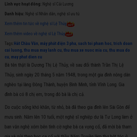
Lĩnh vực hoạt đông
:
Nghệ sĩ Cải Lương
Danh hiệu:
Nghệ sĩ Nhân dân, nghệ sĩ ưu tú
Xem thêm tin tức về nghệ sĩ Lệ Thủy
Xem thêm video về nghệ sĩ Lệ Thủy
Tags:
Hát Chầu Văn
,
máy phát điện 3 pha
,
sach toi pham hoc
,
trich doan
cai luong
,
thu mua may lanh cu
,
thu mua xe nuoc mia cu
,
thu mua do
cu
,
may phat dien cu
Bà tên thật là Dương Thị Lệ Thủy, về sau đổi thành Trần Thị Lệ
Thủy, sinh ngày 20 tháng 5 năm 1948, trong một gia đình nông dân
nghèo tại làng Đông Thành, huyện Bình Minh, tỉnh Vĩnh Long. Gia
đình bà có 8 chị em, trong đó bà là chị cả.
Do cuộc sống khó khăn, từ nhỏ, bà đã theo gia đình lên Sài Gòn để
mưu sinh. Năm lên 10 tuổi, một nghệ sĩ nghiệp dư là Tư Long làm ở
ban văn nghệ xóm bên tình cờ nghe bà ca vọng cổ, đã mời bà tham
gia và gửi theo học ca cổ với thầy Năm Truyền làm thợ hớt tóc ở