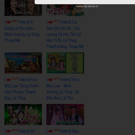
Powered by
netcore.vn
4589
3965
[
Video] Vị
[
Video] Ca
Đắng Lá Sầu Đâu -
Dao Em Và Tôi - Cải
Minh Vương, Lệ Thủy,
Lương Xã Hội Tâm Lý
Thoại Mỹ
Hài 1975- Lệ Thủy,
Thanh Sang, Thoại Mỹ
3049
2856
[
Video] Hoa
[
Video] Hoa
Mộc Lan Tùng Chinh -
Mộc Lan - Minh
Hữu Phước, Thanh
Vương, Lệ Thủy, Tải
Nga, Lệ Thủy
Bửu Bửu, Lệ Thu
4878
3442
[
Video] Số
[
Video] Sầu