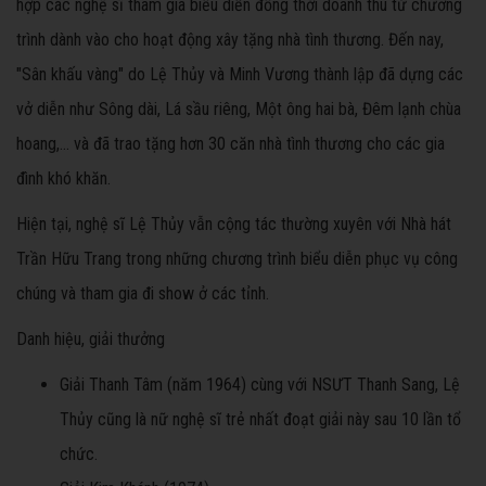
hợp các nghệ sĩ tham gia biểu diễn đồng thời doanh thu từ chương
trình dành vào cho hoạt động xây tặng nhà tình thương. Đến nay,
"Sân khấu vàng" do Lệ Thủy và Minh Vương thành lập đã dựng các
vở diễn như Sông dài, Lá sầu riêng, Một ông hai bà, Đêm lạnh chùa
hoang,... và đã trao tặng hơn 30 căn nhà tình thương cho các gia
đình khó khăn.
Hiện tại, nghệ sĩ Lệ Thủy vẫn cộng tác thường xuyên với Nhà hát
Trần Hữu Trang trong những chương trình biểu diễn phục vụ công
chúng và tham gia đi show ở các tỉnh.
Danh hiệu, giải thưởng
Giải Thanh Tâm (năm 1964) cùng với NSƯT Thanh Sang, Lệ
Thủy cũng là nữ nghệ sĩ trẻ nhất đoạt giải này sau 10 lần tổ
chức.