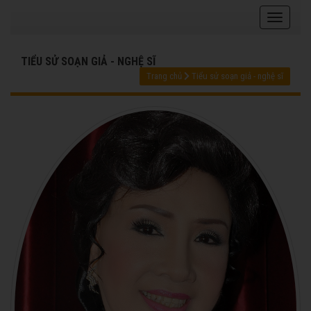
TIỂU SỬ SOẠN GIẢ - NGHỆ SĨ
Trang chủ
Tiểu sử soạn giả - nghệ sĩ