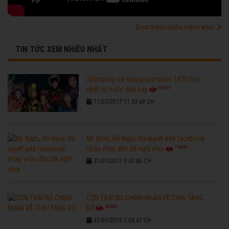
Xem thêm nhiều video khác
TIN TỨC XEM NHIỀU NHẤT
260 tuồng cải lương xưa trước 1975 hay
96207
nhất từ trước đến nay
17/07/2017 11:33:48 CH
Mr. Đàm, Hồ Ngọc Hà quyết add facebook
76308
nhau vì tin đồn đã nghỉ chơi
31/07/2017 5:03:06 CH
CON TRAI NS CHINH NHẪN VỀ CHỊU TANG
42982
BỐ
31/01/2016 1:08:47 CH