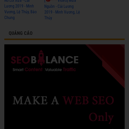
[
Video] Mưa
Nở Lối Xưa - Cải
Lương 2019 - Minh
Nguồn - Cải Lương
Vương, Lệ Thủy, Bảo
2019 - Minh Vương, Lệ
Chung
Thủy
QUẢNG CÁO