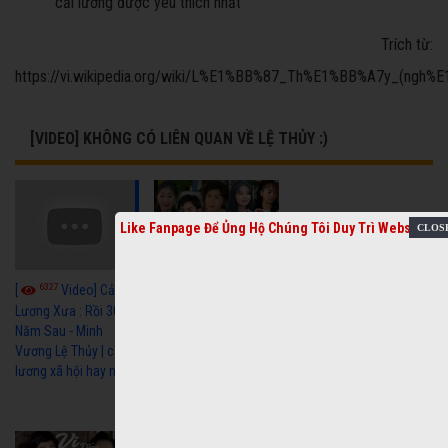
cải lương được yêu thích nhất
Trích từ:
https://vi.wikipedia.org/wiki/L%E1%BB%87_Th%E1%BB%A7y_(ngh
[VIDEO] KHÔNG CÓ LIÊN QUAN VỀ LỆ THỦY :)
Like Fanpage Để Ủng Hộ Chúng Tôi Duy Trì Website
3872
[
Video] Cây
6327
[
Video] Cải
Sầu Đâu Sinh Đôi - Lệ
Thủy, Kim Tử Long,
Lương Xưa : Rồi 30
Thoại Mỹ, Thanh
Năm Sau - Minh
Ngân, Phượng Hằng,
Vương Lệ Thủy | cải
Trọng Hữu, Kim Tiểu
lương xã hội hay nhất
Long, Ngân Tuấn,
Thanh Tú