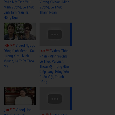
Phận Một Tình Yêu -
Vương Ý Nhạc - Minh
Minh Vương, Lệ Thủy,
Vương, Lệ Thủy,
Linh Tâm, Vân Hà,
Thanh Ngân
Hồng Nga
4287
[
Video] Ngược
3432
[
Video] Thân
Dòng Định Mệnh - Cải
Lương Xưa - Minh
Phận - Minh Vương,
Vương, Lệ Thủy, Thoại
Lệ Thủy, Vũ Luân,
Mỹ
Thoại Mỹ, Trọng Hữu,
Diệp Lang, Hồng Yến,
Quốc Việt, Thanh
Đông
2576
[
Video] Hoa
3144