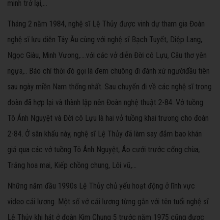
minh trở lại,...
Tháng 2 năm 1984, nghệ sĩ Lệ Thủy được vinh dự tham gia Đoàn
nghệ sĩ lưu diễn Tây Âu cùng với nghệ sĩ Bạch Tuyết, Diệp Lang,
Ngọc Giàu, Minh Vương,....với các vở diễn Đời cô Lựu, Câu thơ yên
ngựa,.. Báo chí thời đó gọi là đem chuông đi đánh xứ ngườiđầu tiên
sau ngày miền Nam thống nhất. Sau chuyến đi về các nghệ sĩ trong
đoàn đã hợp lại và thành lập nên Đoàn nghệ thuật 2-84. Vở tuồng
Tô Ánh Nguyệt và Đời cô Lựu là hai vở tuồng khai trương cho đoàn
2-84. Ở sân khấu này, nghệ sĩ Lệ Thủy đã làm say đắm bao khán
giả qua các vở tuồng Tô Ánh Nguyệt, Áo cưới trước cổng chùa,
Trắng hoa mai, Kiếp chồng chung, Lôi vũ,...
Những năm đầu 1990s Lệ Thủy chủ yếu hoạt động ở lĩnh vực
video cải lương. Một số vở cải lương từng gắn với tên tuổi nghệ sĩ
Lệ Thủy khi hát ở đoàn Kim Chung 5 trước năm 1975 cũng được