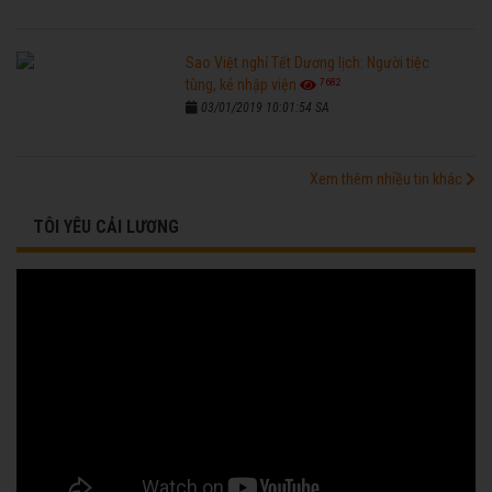
Sao Việt nghỉ Tết Dương lịch: Người tiệc
7682
tùng, kẻ nhập viện
03/01/2019 10:01:54 SA
Xem thêm nhiều tin khác
TÔI YÊU CẢI LƯƠNG