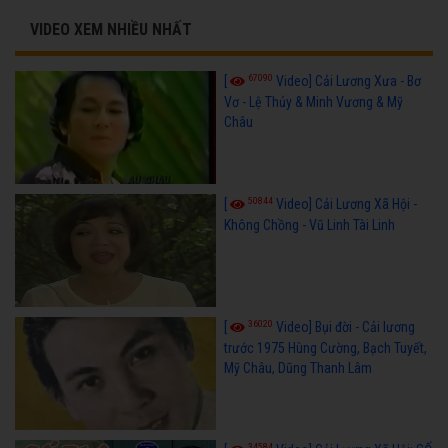
VIDEO XEM NHIỀU NHẤT
67090
[
Video] Cải Lương Xưa - Bơ
Vơ - Lệ Thủy & Minh Vương & Mỹ
Châu
50844
[
Video] Cải Lương Xã Hội -
Không Chồng - Vũ Linh Tài Linh
36020
[
Video] Bụi đời - Cải lương
trước 1975 Hùng Cường, Bạch Tuyết,
Mỹ Châu, Dũng Thanh Lâm
34584