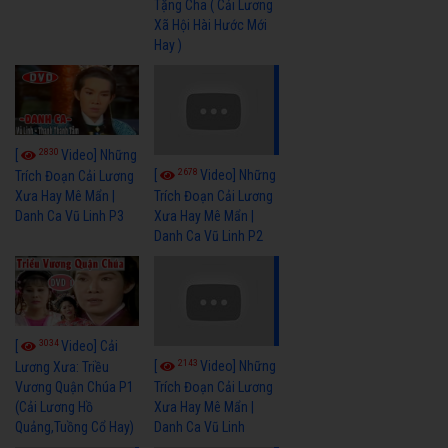
Tặng Cha ( Cải Lương
Xã Hội Hài Hước Mới
Hay )
2830
[
Video] Những
2678
[
Video] Những
Trích Đoạn Cải Lương
Xưa Hay Mê Mẩn |
Trích Đoạn Cải Lương
Danh Ca Vũ Linh P3
Xưa Hay Mê Mẩn |
Danh Ca Vũ Linh P2
3034
[
Video] Cải
2143
[
Video] Những
Lương Xưa: Triều
Vương Quận Chúa P1
Trích Đoạn Cải Lương
(Cải Lương Hồ
Xưa Hay Mê Mẩn |
Quảng,Tuồng Cổ Hay)
Danh Ca Vũ Linh