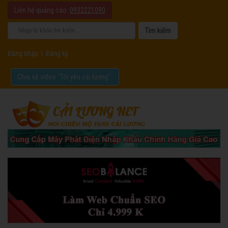
Liên hệ quảng cáo:
0932221090
Đăng nhập
|
Đăng ký
Chia sẻ video "Tôi yêu cải lương".