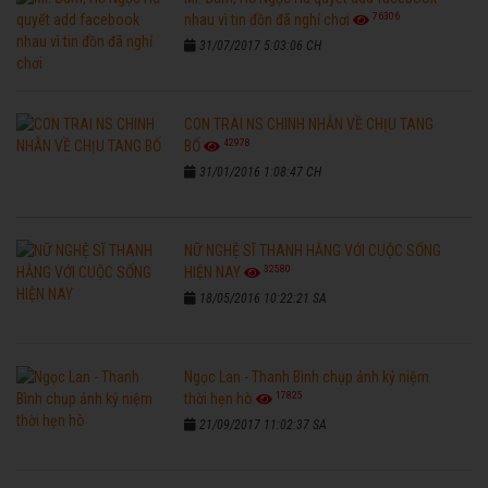
76306
nhau vì tin đồn đã nghỉ chơi
31/07/2017 5:03:06 CH
CON TRAI NS CHINH NHẪN VỀ CHỊU TANG
42978
BỐ
31/01/2016 1:08:47 CH
NỮ NGHỆ SĨ THANH HẰNG VỚI CUỘC SỐNG
32580
HIỆN NAY
18/05/2016 10:22:21 SA
Ngọc Lan - Thanh Bình chụp ảnh kỷ niệm
17825
thời hẹn hò
21/09/2017 11:02:37 SA