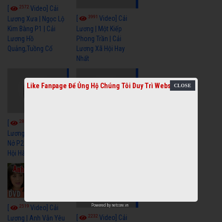
2572
[
Video] Cải
3991
[
Video] Cải
Lương Xưa | Ngọc Lộ
Kim Bàng P1 | Cải
Lương | Một Kiếp
Lương Hồ
Phong Trần | Cải
Quảng,Tuồng Cổ
Lương Xã Hội Hay
Nhất
Like Fanpage Để Ủng Hộ Chúng Tôi Duy Trì Website
2842
2210
[
Video] Cải
[
Video] Cải
Lương | Hoa Hai Lần
Lương | Hoa Hai Lần
Nở P2 | Cải Lương Xã
Nở P1 | Cải Lương Xã
Hội Hài Hước Mới Hay
Hội Hài Hước Mới Hay
Powered by
netcore.vn
2519
[
Video] Cải
2232
[
Video] Cải
Lương | Anh Vẫn Yêu