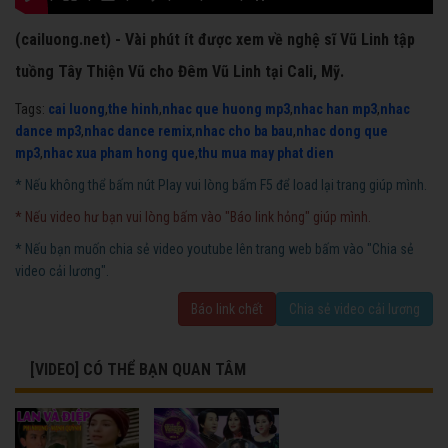
(cailuong.net) - Vài phút ít được xem về nghệ sĩ Vũ Linh tập
tuồng Tây Thiện Vũ cho Đêm Vũ Linh tại Cali, Mỹ.
Tags:
cai luong
,
the hinh
,
nhac que huong mp3
,
nhac han mp3
,
nhac
dance mp3
,
nhac dance remix
,
nhac cho ba bau
,
nhac dong que
mp3
,
nhac xua pham hong que
,
thu mua may phat dien
* Nếu không thể bấm nút Play vui lòng bấm F5 để load lại trang giúp mình.
* Nếu video hư bạn vui lòng bấm vào "Báo link hỏng" giúp mình.
* Nếu bạn muốn chia sẻ video youtube lên trang web bấm vào "Chia sẻ
video cải lương".
Báo link chết
Chia sẻ video cải lương
[VIDEO] CÓ THỂ BẠN QUAN TÂM