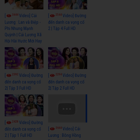
3444
2544
[
Video] Cải
[
Video] Đường
Lương : Lan và Điệp -
đến danh ca vọng cổ
Phi Nhung Mạnh
2 | Tập 4 Full HD
Quỳnh | Cải Lương Xã
Hội Hài Hước Mới Hay
2392
2294
[
Video] Đường
[
Video] Đường
đến danh ca vọng cổ
đến danh ca vọng cổ
2| Tập 3 Full HD
2| Tập 2 Full HD
2428
[
Video] Đường
3644
[
Video] Cải
đến danh ca vọng cổ
2 | Tập 1 Full HD
Lương : Bông Hồng