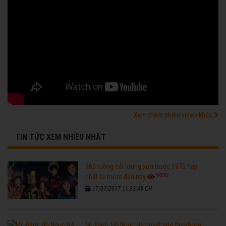
Xem thêm nhiều video khác
TIN TỨC XEM NHIỀU NHẤT
260 tuồng cải lương xưa trước 1975 hay
96202
nhất từ trước đến nay
17/07/2017 11:33:48 CH
Mr. Đàm, Hồ Ngọc Hà quyết add facebook