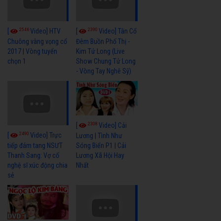
2546
2390
[
Video] HTV
[
Video] Tân Cổ
Chuông vàng vọng cổ
Đêm Buồn Phố Thị -
2017 | Vòng tuyển
Kim Tử Long (Live
chọn 1
Show Chung Tử Long
- Vòng Tay Nghê Sỹ)
2308
[
Video] Cải
2490
[
Video] Trực
Lương | Tình Như
Sóng Biển P1 | Cải
tiếp đám tang NSƯT
Lương Xã Hội Hay
Thanh Sang: Vợ cố
Nhất
nghệ sĩ xúc động chia
sẻ