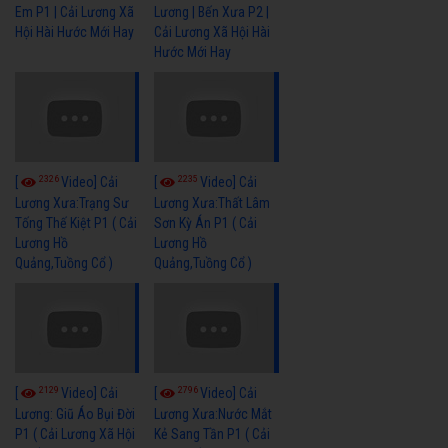
Em P1 | Cải Lương Xã
Lương | Bến Xưa P2 |
Hội Hài Hước Mới Hay
Cải Lương Xã Hội Hài
Hước Mới Hay
2326
2235
[
Video] Cải
[
Video] Cải
Lương Xưa:Trạng Sư
Lương Xưa:Thất Lâm
Tống Thế Kiệt P1 ( Cải
Sơn Kỳ Án P1 ( Cải
Lương Hồ
Lương Hồ
Quảng,Tuồng Cổ )
Quảng,Tuồng Cổ )
2129
2796
[
Video] Cải
[
Video] Cải
Lương: Giũ Áo Bụi Đời
Lương Xưa:Nước Mắt
P1 ( Cải Lương Xã Hội
Kẻ Sang Tần P1 ( Cải