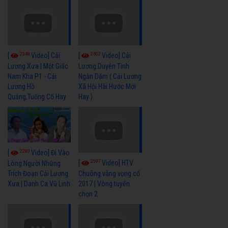
2348
2602
[
Video] Cải
[
Video] Cải
Lương Xưa | Một Giấc
Lương:Duyên Tình
Nam Kha P1 - Cải
Ngàn Dặm ( Cải Lương
Lương Hồ
Xã Hội Hài Hước Mới
Quảng,Tuổng Cổ Hay
Hay )
2280
[
Video] Đi Vào
2597
[
Video] HTV
Lòng Người Những
Trích Đoạn Cải Lương
Chuông vàng vọng cổ
Xưa | Danh Ca Vũ Linh
2017 | Vòng tuyển
chọn 2