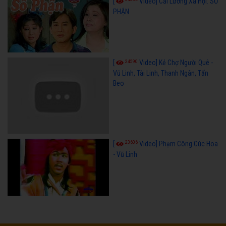
[
Video] Cải Lương Xã Hội: SỐ
PHẬN
24590
[
Video] Kẻ Chợ Người Quê -
Vũ Linh, Tài Linh, Thanh Ngân, Tấn
Beo
23606
[
Video] Phạm Công Cúc Hoa
- Vũ Linh