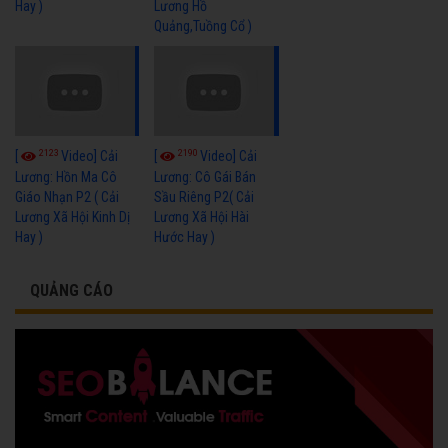
Hay )
Lương Hồ
Quảng,Tuồng Cổ )
2123
2190
[
Video] Cải
[
Video] Cải
Lương: Hồn Ma Cô
Lương: Cô Gái Bán
Giáo Nhạn P2 ( Cải
Sầu Riêng P2( Cải
Lương Xã Hội Kinh Dị
Lương Xã Hội Hài
Hay )
Hước Hay )
QUẢNG CÁO