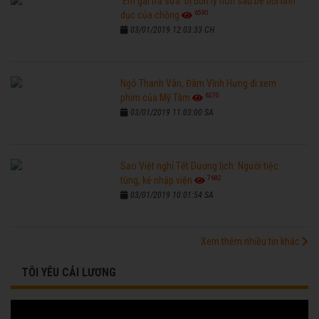
'Em gái trà sữa' bị đồn ly hôn sau bê bối tình
6590
dục của chồng
03/01/2019 12:03:33 CH
Ngô Thanh Vân, Đàm Vĩnh Hưng đi xem
6270
phim của Mỹ Tâm
03/01/2019 11:03:00 SA
Sao Việt nghỉ Tết Dương lịch: Người tiệc
7682
tùng, kẻ nhập viện
03/01/2019 10:01:54 SA
Xem thêm nhiều tin khác
TÔI YÊU CẢI LƯƠNG