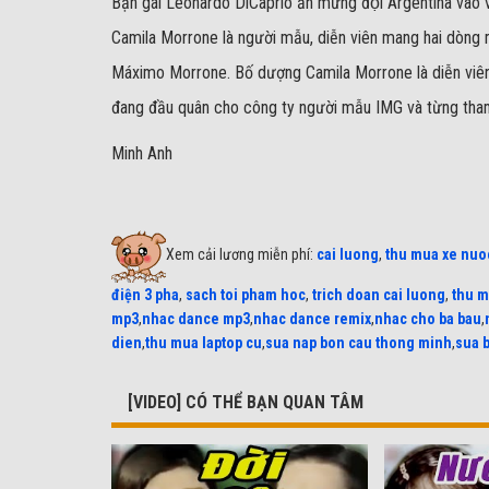
Bạn gái Leonardo DiCaprio ăn mừng đội Argentina vào 
Camila Morrone là người mẫu, diễn viên mang hai dòng m
Máximo Morrone. Bố dượng Camila Morrone là diễn viên
đang đầu quân cho công ty người mẫu IMG và từng tha
Minh Anh
Xem cải lương miễn phí:
cai luong
,
thu mua xe nuo
điện 3 pha
,
sach toi pham hoc
,
trich doan cai luong
,
thu m
mp3
,
nhac dance mp3
,
nhac dance remix
,
nhac cho ba bau
,
dien
,
thu mua laptop cu
,
sua nap bon cau thong minh
,
sua 
[VIDEO] CÓ THỂ BẠN QUAN TÂM