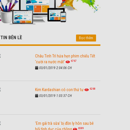
TIN BÊN LỀ
Đọc thêm
Châu Tinh Trì hứa hẹn phim chiếu Tết
6767
'cười ra nước mắt'
03/01/2019 2:04:06 CH
6268
Kim Kardashian có con thứ tư
03/01/2019 1:03:37 CH
'Em gái trà sữa' bị đồn ly hôn sau bê
6589
bối tình dục của chồng