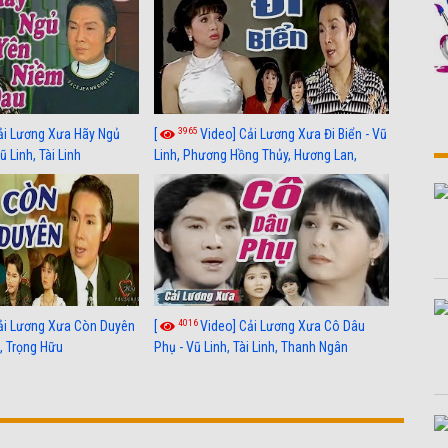
3965
ải Lương Xưa Hãy Ngủ
[
Video] Cải Lương Xưa Đi Biển - Vũ
 Linh, Tài Linh
Linh, Phương Hồng Thủy, Hương Lan,
Thanh Hằng
4016
ải Lương Xưa Còn Duyên
[
Video] Cải Lương Xưa Cô Dâu
h, Trọng Hữu
Phụ - Vũ Linh, Tài Linh, Thanh Ngân