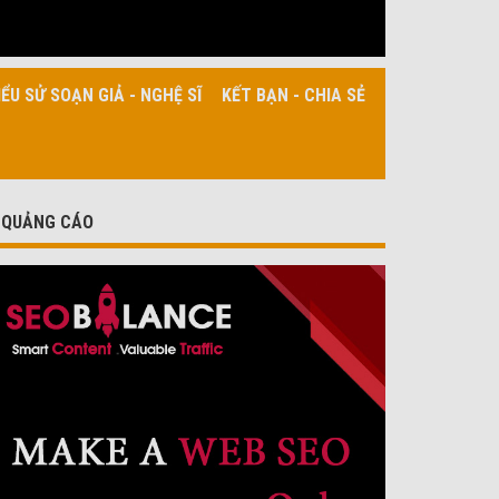
IỂU SỬ SOẠN GIẢ - NGHỆ SĨ
KẾT BẠN - CHIA SẺ
QUẢNG CÁO