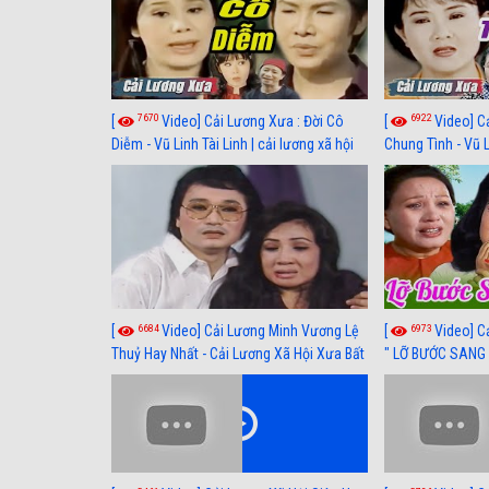
7670
6922
[
Video] Cải Lương Xưa : Đời Cô
[
Video] C
Diễm - Vũ Linh Tài Linh | cải lương xã hội
Chung Tình - Vũ 
hay nhất
lương xã hội hay
6684
6973
[
Video] Cải Lương Minh Vương Lệ
[
Video] C
Thuỷ Hay Nhất - Cải Lương Xã Hội Xưa Bất
" LỠ BƯỚC SANG 
Hủ
Thuỷ, Thanh Tuấ