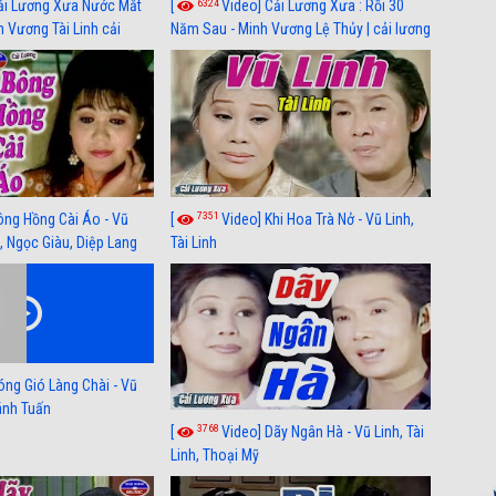
6324
ải Lương Xưa Nước Mắt
[
Video] Cải Lương Xưa : Rồi 30
h Vương Tài Linh cải
Năm Sau - Minh Vương Lệ Thủy | cải lương
 nhất
xã hội hay nhất
7351
ông Hồng Cài Áo - Vũ
[
Video] Khi Hoa Trà Nở - Vũ Linh,
, Ngọc Giàu, Diệp Lang
Tài Linh
óng Gió Làng Chài - Vũ
hánh Tuấn
3768
[
Video] Dãy Ngân Hà - Vũ Linh, Tài
Linh, Thoại Mỹ