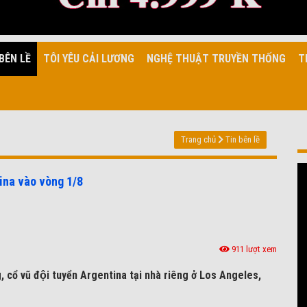
BÊN LỀ
TÔI YÊU CẢI LƯƠNG
NGHỆ THUẬT TRUYỀN THỐNG
T
Trang chủ
Tin bên lề
ina vào vòng 1/8
911 lượt xem
cổ vũ đội tuyển Argentina tại nhà riêng ở Los Angeles,