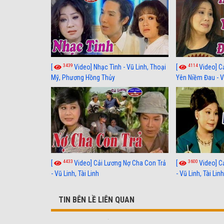
3439
4114
[
Video] Nhạc Tình - Vũ Linh, Thoại
[
Video] C
Mỹ, Phương Hồng Thủy
Yên Niềm Đau - Vũ
4433
3600
[
Video] Cải Lương Nợ Cha Con Trả
[
Video] C
- Vũ Linh, Tài Linh
- Vũ Linh, Tài Lin
TIN BÊN LỀ LIÊN QUAN