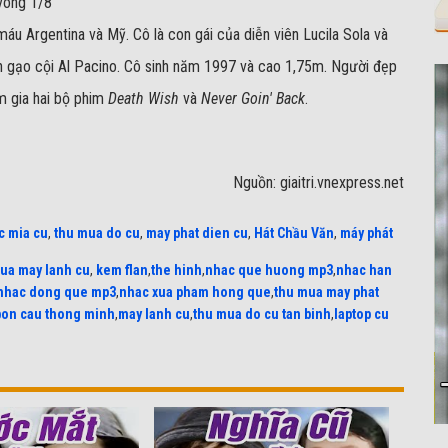
vòng 1/8
áu Argentina và Mỹ. Cô là con gái của diễn viên Lucila Sola và
 gạo cội Al Pacino. Cô sinh năm 1997 và cao 1,75m. Người đẹp
m gia hai bộ phim
Death Wish
và
Never Goin' Back
.
Nguồn: giaitri.vnexpress.net
c mia cu
,
thu mua do cu
,
may phat dien cu
,
Hát Chầu Văn
,
máy phát
ua may lanh cu
,
kem flan
,
the hinh
,
nhac que huong mp3
,
nhac han
nhac dong que mp3
,
nhac xua pham hong que
,
thu mua may phat
bon cau thong minh
,
may lanh cu
,
thu mua do cu tan binh
,
laptop cu