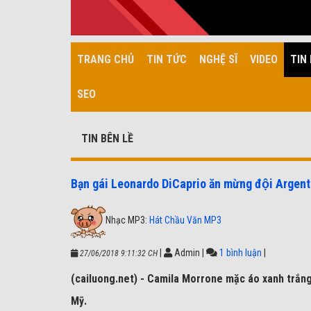
TRANG CHỦ
TIN TỨC
NGHỆ SĨ
VIDEO
TIN 
SEO
TIN BÊN LỀ
Bạn gái Leonardo DiCaprio ăn mừng đội Argent
Nhạc MP3:
Hát Chầu Văn MP3
|
Admin
|
1 bình luận
|
27/06/2018 9:11:32 CH
(cailuong.net) - Camila Morrone mặc áo xanh trắng, 
Mỹ.