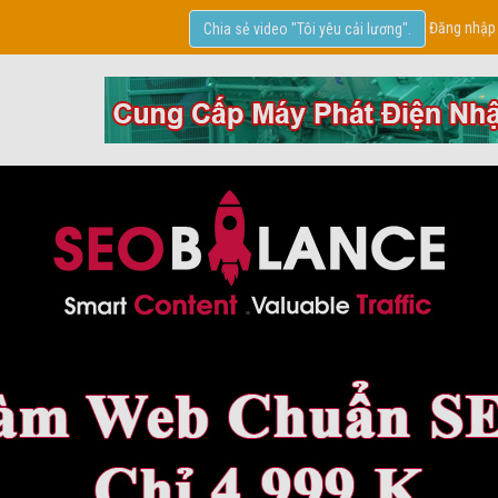
Đăng nhập
Chia sẻ video "Tôi yêu cải lương".