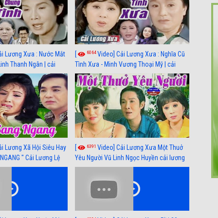
6064
ải Lương Xưa : Nước Mắt
[
Video] Cải Lương Xưa : Nghĩa Cũ
Linh Thanh Ngân | cải
Tình Xưa - Minh Vương Thoại Mỹ | cải
 nhất
lương xã hội hay nhất
6391
ải Lương Xã Hội Siêu Hay
[
Video] Cải Lương Xưa Một Thuở
NGANG " Cải Lương Lệ
Yêu Người Vũ Linh Ngọc Huyền cải lương
n, Hồng Nga
xã hội hay nhất