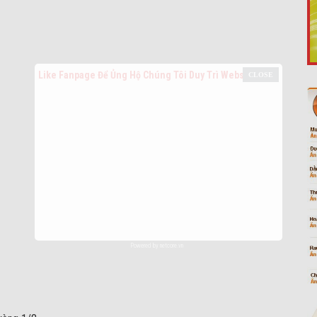
Like Fanpage Để Ủng Hộ Chúng Tôi Duy Trì Website
Powered by
netcore.vn