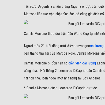
Tối 26/6, Argentina chiến thắng Nigeria ở lượt trận cuố
Morrone liên tục cập nhật hình ảnh cô cùng gia đình cổ 
Camila Morrone theo dõi trận đấu World Cup tại nhà riê
Người mẫu 21 tuổi đăng một ##videovongco
cải lương
bàn thắng thứ hai của Marcos Rojo, Camila Morrone viết
Camila Morrone bị đồn hẹn hò
diễn viên cải lương
Leonar
cùng nhau. Hồi tháng 2, Leonardo DiCaprio dẫn Camila 
hai hôn nhau bên ngoài một nhà hàng tại Los Angeles.
* Camila Morrone cùng Leonardo DiCaprio dự tiệc