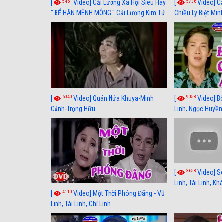
5461
5736
[
Video] Cải Lương Xã Hội Siêu Hay
[
Video] C
" BỂ HẬN MÊNH MÔNG " Cải Lương Kim Tử
Chiều Ly Biệt Min
Long, Thanh Ngân Hay Nhất
lương xã hội hay
6040
9058
[
Video] Quán Nửa Khuya-Minh
[
Video] B
Cảnh-Trọng Hữu
Linh, Ngọc Huyền
3658
[
Video] S
Linh, Tài Linh, K
4110
[
Video] Một Thời Phóng Đãng - Vũ
Linh, Tài Linh, Chí Linh