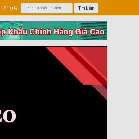
|
Đăng ký