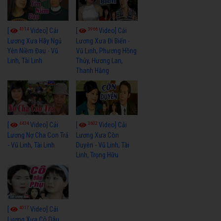
4114
3966
[
Video] Cải
[
Video] Cải
Lương Xưa Hãy Ngủ
Lương Xưa Đi Biển -
Yên Niềm Đau - Vũ
Vũ Linh, Phương Hồng
Linh, Tài Linh
Thủy, Hương Lan,
Thanh Hằng
4434
3602
[
Video] Cải
[
Video] Cải
Lương Nợ Cha Con Trả
Lương Xưa Còn
- Vũ Linh, Tài Linh
Duyên - Vũ Linh, Tài
Linh, Trọng Hữu
4017
[
Video] Cải
Lương Xưa Cô Dâu