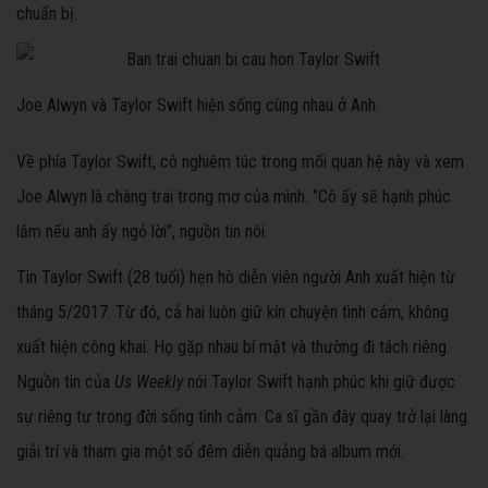
chuẩn bị.
Joe Alwyn và Taylor Swift hiện sống cùng nhau ở Anh.
Về phía Taylor Swift, cô nghiêm túc trong mối quan hệ này và xem
Joe Alwyn là chàng trai trong mơ của mình. "Cô ấy sẽ hạnh phúc
lắm nếu anh ấy ngỏ lời", nguồn tin nói.
Tin Taylor Swift (28 tuổi) hẹn hò diễn viên người Anh xuất hiện từ
tháng 5/2017. Từ đó, cả hai luôn giữ kín chuyện tình cảm, không
xuất hiện công khai. Họ gặp nhau bí mật và thường đi tách riêng.
Nguồn tin của
Us Weekly
nói Taylor Swift hạnh phúc khi giữ được
sự riêng tư trong đời sống tình cảm. Ca sĩ gần đây quay trở lại làng
giải trí và tham gia một số đêm diễn quảng bá album mới.