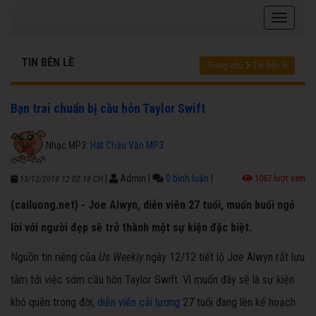
TIN BÊN LỀ
Trang chủ
Tin bên lề
Bạn trai chuẩn bị cầu hôn Taylor Swift
Nhạc MP3:
Hát Chầu Văn MP3
|
Admin
|
0 bình luận
|
1067 lượt xem
13/12/2018 12:02:18 CH
(cailuong.net) - Joe Alwyn, diễn viên 27 tuổi, muốn buổi ngỏ
lời với người đẹp sẽ trở thành một sự kiện đặc biệt.
Nguồn tin riêng của
Us Weekly
ngày 12/12 tiết lộ Joe Alwyn rất lưu
tâm tới việc sớm cầu hôn Taylor Swift. Vì muốn đây sẽ là sự kiện
khó quên trong đời,
diễn viên cải lương
27 tuổi đang lên kế hoạch