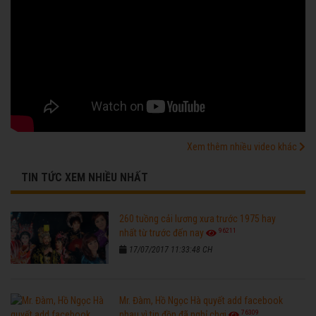
Xem thêm nhiều video khác
TIN TỨC XEM NHIỀU NHẤT
260 tuồng cải lương xưa trước 1975 hay
96211
nhất từ trước đến nay
17/07/2017 11:33:48 CH
Mr. Đàm, Hồ Ngọc Hà quyết add facebook
76309
nhau vì tin đồn đã nghỉ chơi