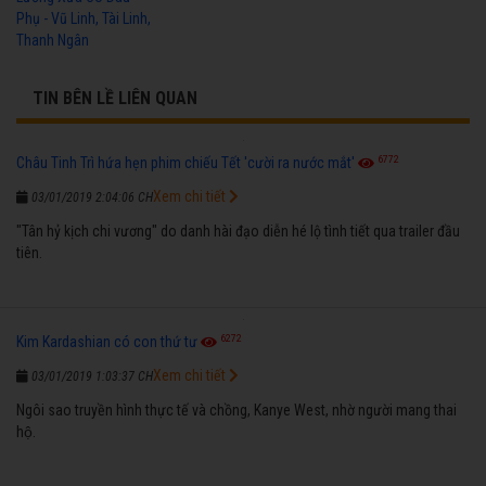
Phụ - Vũ Linh, Tài Linh,
Thanh Ngân
TIN BÊN LỀ LIÊN QUAN
6772
Châu Tinh Trì hứa hẹn phim chiếu Tết 'cười ra nước mắt'
Xem chi tiết
03/01/2019 2:04:06 CH
"Tân hỷ kịch chi vương" do danh hài đạo diễn hé lộ tình tiết qua trailer đầu
tiên.
6272
Kim Kardashian có con thứ tư
Xem chi tiết
03/01/2019 1:03:37 CH
Ngôi sao truyền hình thực tế và chồng, Kanye West, nhờ người mang thai
hộ.