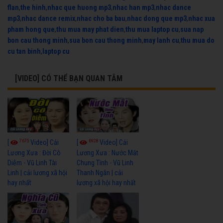
flan
,
the hinh
,
nhac que huong mp3
,
nhac han mp3
,
nhac dance
mp3
,
nhac dance remix
,
nhac cho ba bau
,
nhac dong que mp3
,
nhac xua
pham hong que
,
thu mua may phat dien
,
thu mua laptop cu
,
sua nap
bon cau thong minh
,
sua bon cau thong minh
,
may lanh cu
,
thu mua do
cu tan binh
,
laptop cu
[VIDEO] CÓ THỂ BẠN QUAN TÂM
7675
6928
[
Video] Cải
[
Video] Cải
Lương Xưa : Đời Cô
Lương Xưa : Nước Mắt
Diễm - Vũ Linh Tài
Chung Tình - Vũ Linh
Linh | cải lương xã hội
Thanh Ngân | cải
hay nhất
lương xã hội hay nhất