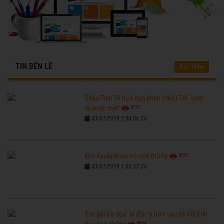
TIN BÊN LỀ
Đọc thêm
Châu Tinh Trì hứa hẹn phim chiếu Tết 'cười
6772
ra nước mắt'
03/01/2019 2:04:06 CH
6272
Kim Kardashian có con thứ tư
03/01/2019 1:03:37 CH
'Em gái trà sữa' bị đồn ly hôn sau bê bối tình
6594