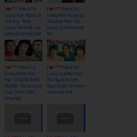
6073
6690
[
Video] Cải
[
Video] Cải
Lương Xưa : Nghĩa Cũ
Lương Minh Vương Lệ
Tình Xưa - Minh
Thuỷ Hay Nhất - Cải
Vương Thoại Mỹ | cải
Lương Xã Hội Xưa Bất
lương xã hội hay nhất
Hủ
6979
6394
[
Video] Cải
[
Video] Cải
Lương Xã Hội Siêu
Lương Xưa Một Thuở
Hay " LỠ BƯỚC SANG
Yêu Người Vũ Linh
NGANG " Cải Lương Lệ
Ngọc Huyền cải lương
Thuỷ, Thanh Tuấn,
xã hội hay nhất
Hồng Nga
5464
5740