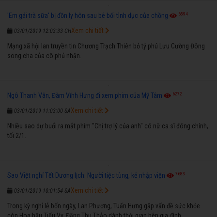
6594
'Em gái trà sữa' bị đồn ly hôn sau bê bối tình dục của chồng
Xem chi tiết
03/01/2019 12:03:33 CH
Mạng xã hội lan truyền tin Chương Trạch Thiên bỏ tỷ phú Lưu Cường Đông
song cha của cô phủ nhận.
6272
Ngô Thanh Vân, Đàm Vĩnh Hưng đi xem phim của Mỹ Tâm
Xem chi tiết
03/01/2019 11:03:00 SA
Nhiều sao dự buổi ra mắt phim "Chị trợ lý của anh" có nữ ca sĩ đóng chính,
tối 2/1.
7683
Sao Việt nghỉ Tết Dương lịch: Người tiệc tùng, kẻ nhập viện
Xem chi tiết
03/01/2019 10:01:54 SA
Trong kỳ nghỉ lễ bốn ngày, Lan Phương, Tuấn Hưng gặp vấn đề sức khỏe
còn Hoa hậu Tiểu Vy, Đặng Thu Thảo dành thời gian bên gia đình.