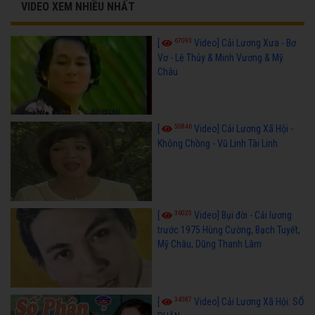
VIDEO XEM NHIỀU NHẤT
67093
[
Video] Cải Lương Xưa - Bơ
Vơ - Lệ Thủy & Minh Vương & Mỹ
Châu
50846
[
Video] Cải Lương Xã Hội -
Không Chồng - Vũ Linh Tài Linh
36025
[
Video] Bụi đời - Cải lương
trước 1975 Hùng Cường, Bạch Tuyết,
Mỹ Châu, Dũng Thanh Lâm
34587
[
Video] Cải Lương Xã Hội: SỐ