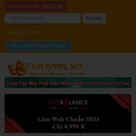
Liên hệ quảng cáo:
0932221090
Đăng nhập
|
Đăng ký
Chia sẻ video "Tôi yêu cải lương".