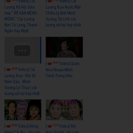
[
Video] Cải
[
Video] Cải
Lương Xã Hội Siêu
Lương Xưa Nước Mắt
Hay " BỂ HẬN MÊNH
Chiều Ly Biệt Minh
MÔNG " Cải Lương
Vương Tài Linh cải
Kim Tử Long, Thanh
lương xã hội hay nhất
Ngân Hay Nhất
6043
[
Video] Quán
6328
[
Video] Cải
Nửa Khuya-Minh
Cảnh-Trọng Hữu
Lương Xưa : Rồi 30
Năm Sau - Minh
Vương Lệ Thủy | cải
lương xã hội hay nhất
9060
7354
[
Video] Bông
[
Video] Khi
Hồng Cài Áo - Vũ Linh,
Hoa Trà Nở - Vũ Linh,