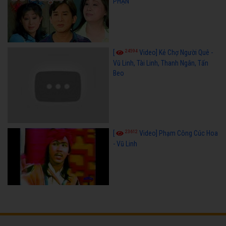
PHẬN
24594
[
Video] Kẻ Chợ Người Quê -
Vũ Linh, Tài Linh, Thanh Ngân, Tấn
Beo
23612
[
Video] Phạm Công Cúc Hoa
- Vũ Linh