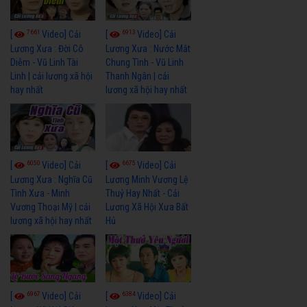
7661
6913
[
Video] Cải
[
Video] Cải
Lương Xưa : Đời Cô
Lương Xưa : Nước Mắt
Diễm - Vũ Linh Tài
Chung Tình - Vũ Linh
Linh | cải lương xã hội
Thanh Ngân | cải
hay nhất
lương xã hội hay nhất
6050
6675
[
Video] Cải
[
Video] Cải
Lương Xưa : Nghĩa Cũ
Lương Minh Vương Lệ
Tình Xưa - Minh
Thuỷ Hay Nhất - Cải
Vương Thoại Mỹ | cải
Lương Xã Hội Xưa Bất
lương xã hội hay nhất
Hủ
6967
6384
[
Video] Cải
[
Video] Cải