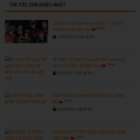
TIN TỨC XEM NHIỀU NHẤT
260 tuồng cải lương xưa trước 1975 hay
96194
nhất từ trước đến nay
17/07/2017 11:33:48 CH
Mr. Đàm, Hồ Ngọc Hà quyết add facebook
76299
nhau vì tin đồn đã nghỉ chơi
31/07/2017 5:03:06 CH
CON TRAI NS CHINH NHẪN VỀ CHỊU TANG
42970
BỐ
31/01/2016 1:08:47 CH
NỮ NGHỆ SĨ THANH HẰNG VỚI CUỘC SỐNG
32574
HIỆN NAY