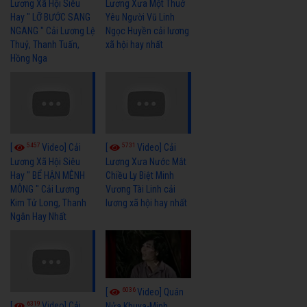
Lương Xã Hội Siêu
Lương Xưa Một Thuở
Hay " LỠ BƯỚC SANG
Yêu Người Vũ Linh
NGANG " Cải Lương Lệ
Ngọc Huyền cải lương
Thuỷ, Thanh Tuấn,
xã hội hay nhất
Hồng Nga
5457
5731
[
Video] Cải
[
Video] Cải
Lương Xã Hội Siêu
Lương Xưa Nước Mắt
Hay " BỂ HẬN MÊNH
Chiều Ly Biệt Minh
MÔNG " Cải Lương
Vương Tài Linh cải
Kim Tử Long, Thanh
lương xã hội hay nhất
Ngân Hay Nhất
6036
[
Video] Quán
6319
[
Video] Cải
Nửa Khuya-Minh