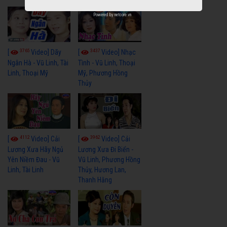
Powered by
netcore.vn
3765
3437
[
Video] Dãy
[
Video] Nhạc
Ngân Hà - Vũ Linh, Tài
Tình - Vũ Linh, Thoại
Linh, Thoại Mỹ
Mỹ, Phương Hồng
Thủy
4112
3962
[
Video] Cải
[
Video] Cải
Lương Xưa Hãy Ngủ
Lương Xưa Đi Biển -
Yên Niềm Đau - Vũ
Vũ Linh, Phương Hồng
Linh, Tài Linh
Thủy, Hương Lan,
Thanh Hằng