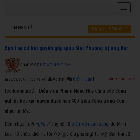
TIN BÊN LỀ
Trang chủ
Tin bên lề
Bạn trai cũ hát quyên góp giúp Mai Phương trị ung thư
Nhạc MP3:
Hát Chầu Văn MP3
|
Admin
|
0 bình luận
|
998 lượt xem
11/09/2018 11:01:14 SA
(cailuong.net) - Diễn viên Phùng Ngọc Huy cùng các đồng
nghiệp kêu gọi quyên được hơn 400 triệu đồng trong đêm
nhạc tại Mỹ.
Đêm nhạc
Tình
nghệ sĩ
ủng hộ nữ
diễn viên cải lương
, do Minh
Luân tổ chức, diễn ra tối 7/9 (giờ địa phương) tại Mỹ. Bạn trai cũ