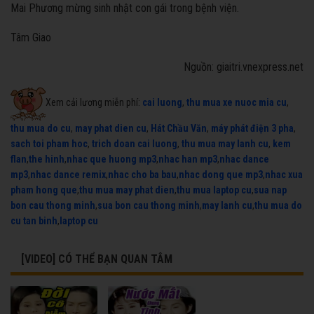
Mai Phương mừng sinh nhật con gái trong bệnh viện.
Tâm Giao
Nguồn: giaitri.vnexpress.net
Xem cải lương miễn phí:
cai luong
,
thu mua xe nuoc mia cu
,
thu mua do cu
,
may phat dien cu
,
Hát Chầu Văn
,
máy phát điện 3 pha
,
sach toi pham hoc
,
trich doan cai luong
,
thu mua may lanh cu
,
kem
flan
,
the hinh
,
nhac que huong mp3
,
nhac han mp3
,
nhac dance
mp3
,
nhac dance remix
,
nhac cho ba bau
,
nhac dong que mp3
,
nhac xua
pham hong que
,
thu mua may phat dien
,
thu mua laptop cu
,
sua nap
bon cau thong minh
,
sua bon cau thong minh
,
may lanh cu
,
thu mua do
cu tan binh
,
laptop cu
[VIDEO] CÓ THỂ BẠN QUAN TÂM