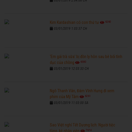
03/01/2019 2:04:06 CH
6260
Kim Kardashian có con thứ tư
03/01/2019 1:03:37 CH
'Em gái trà sữa' bị đồn ly hôn sau bê bối tình
6580
dục của chồng
03/01/2019 12:03:33 CH
Ngô Thanh Vân, Đàm Vĩnh Hưng đi xem
6261
phim của Mỹ Tâm
03/01/2019 11:03:00 SA
Sao Việt nghỉ Tết Dương lịch: Người tiệc
7674
tùng, kẻ nhập viện