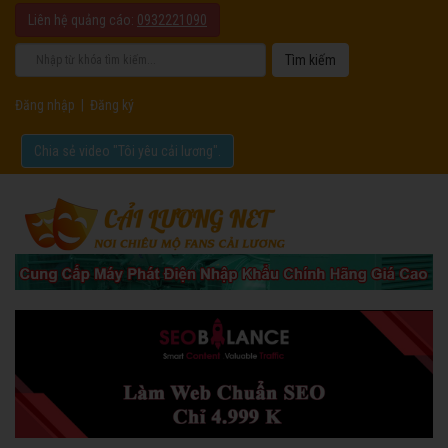
Liên hệ quảng cáo:
0932221090
Đăng nhập
|
Đăng ký
Chia sẻ video "Tôi yêu cải lương".