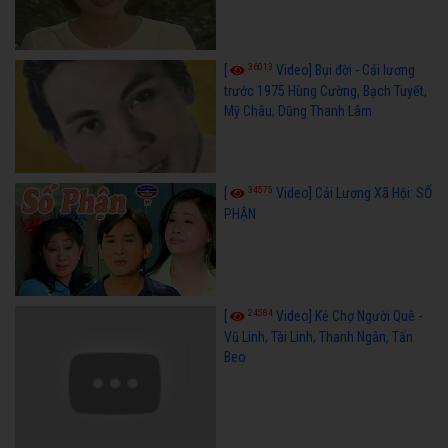
36013
[
Video] Bụi đời - Cải lương
trước 1975 Hùng Cường, Bạch Tuyết,
Mỹ Châu, Dũng Thanh Lâm
34575
[
Video] Cải Lương Xã Hội: SỐ
PHẬN
24584
[
Video] Kẻ Chợ Người Quê -
Vũ Linh, Tài Linh, Thanh Ngân, Tấn
Beo