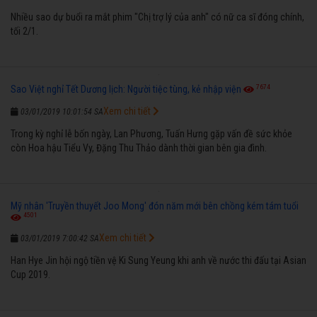
Nhiều sao dự buổi ra mắt phim "Chị trợ lý của anh" có nữ ca sĩ đóng chính,
tối 2/1.
7674
Sao Việt nghỉ Tết Dương lịch: Người tiệc tùng, kẻ nhập viện
Xem chi tiết
03/01/2019 10:01:54 SA
Trong kỳ nghỉ lễ bốn ngày, Lan Phương, Tuấn Hưng gặp vấn đề sức khỏe
còn Hoa hậu Tiểu Vy, Đặng Thu Thảo dành thời gian bên gia đình.
Mỹ nhân 'Truyền thuyết Joo Mong' đón năm mới bên chồng kém tám tuổi
4501
Xem chi tiết
03/01/2019 7:00:42 SA
Han Hye Jin hội ngộ tiền vệ Ki Sung Yeung khi anh về nước thi đấu tại Asian
Cup 2019.