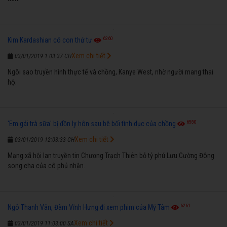
6260
Kim Kardashian có con thứ tư
Xem chi tiết
03/01/2019 1:03:37 CH
Ngôi sao truyền hình thực tế và chồng, Kanye West, nhờ người mang thai
hộ.
6580
'Em gái trà sữa' bị đồn ly hôn sau bê bối tình dục của chồng
Xem chi tiết
03/01/2019 12:03:33 CH
Mạng xã hội lan truyền tin Chương Trạch Thiên bỏ tỷ phú Lưu Cường Đông
song cha của cô phủ nhận.
6261
Ngô Thanh Vân, Đàm Vĩnh Hưng đi xem phim của Mỹ Tâm
Xem chi tiết
03/01/2019 11:03:00 SA