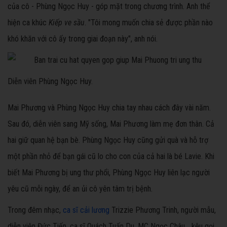
của cô - Phùng Ngọc Huy - góp mặt trong chương trình. Anh thể
hiện ca khúc
Kiếp ve sầu
. "Tôi mong muốn chia sẻ được phần nào
khó khăn với cô ấy trong giai đoạn này", anh nói.
Diễn viên Phùng Ngọc Huy.
Mai Phương và Phùng Ngọc Huy chia tay nhau cách đây vài năm.
Sau đó, diễn viên sang Mỹ sống, Mai Phương làm mẹ đơn thân. Cả
hai giữ quan hệ bạn bè. Phùng Ngọc Huy cũng gửi quà và hỗ trợ
một phần nhỏ để bạn gái cũ lo cho con của cả hai là bé Lavie. Khi
biết Mai Phương bị ung thư phổi, Phùng Ngọc Huy liên lạc người
yêu cũ mỗi ngày, để an ủi cô yên tâm trị bệnh.
Trong đêm nhạc,
ca sĩ cải lương
Trizzie Phương Trinh, người mẫu,
diễn viên Đức Tiến, ca sĩ Quách Tuấn Du, MC Ngọc Châu... kêu gọi