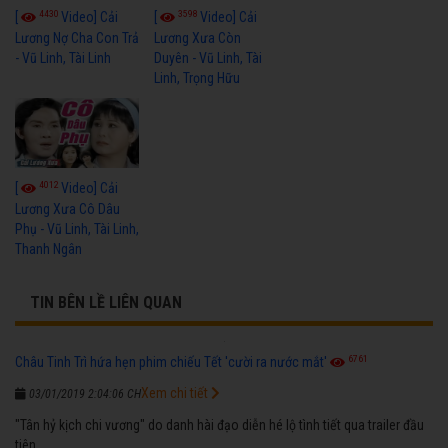
4430
3598
[
Video] Cải
[
Video] Cải
Lương Nợ Cha Con Trả
Lương Xưa Còn
- Vũ Linh, Tài Linh
Duyên - Vũ Linh, Tài
Linh, Trọng Hữu
4012
[
Video] Cải
Lương Xưa Cô Dâu
Phụ - Vũ Linh, Tài Linh,
Thanh Ngân
TIN BÊN LỀ LIÊN QUAN
6761
Châu Tinh Trì hứa hẹn phim chiếu Tết 'cười ra nước mắt'
Xem chi tiết
03/01/2019 2:04:06 CH
"Tân hỷ kịch chi vương" do danh hài đạo diễn hé lộ tình tiết qua trailer đầu
tiên.