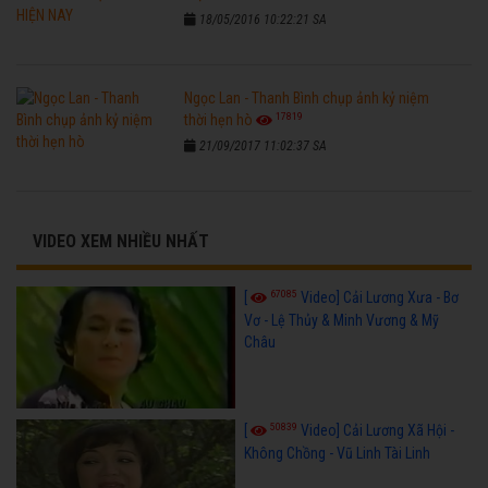
18/05/2016 10:22:21 SA
Ngọc Lan - Thanh Bình chụp ảnh kỷ niệm
17819
thời hẹn hò
21/09/2017 11:02:37 SA
VIDEO XEM NHIỀU NHẤT
67085
[
Video] Cải Lương Xưa - Bơ
Vơ - Lệ Thủy & Minh Vương & Mỹ
Châu
50839
[
Video] Cải Lương Xã Hội -
Không Chồng - Vũ Linh Tài Linh