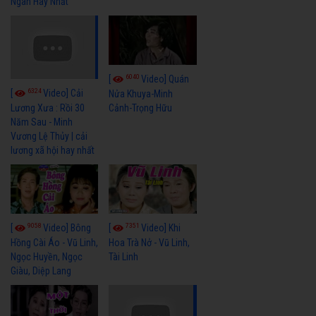
Ngân Hay Nhất
6040
[
Video] Quán
6324
[
Video] Cải
Nửa Khuya-Minh
Cảnh-Trọng Hữu
Lương Xưa : Rồi 30
Năm Sau - Minh
Vương Lệ Thủy | cải
lương xã hội hay nhất
9058
7351
[
Video] Bông
[
Video] Khi
Hồng Cài Áo - Vũ Linh,
Hoa Trà Nở - Vũ Linh,
Ngọc Huyền, Ngọc
Tài Linh
Giàu, Diệp Lang