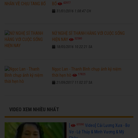
42977
BỐ
31/01/2016 1:08:47 CH
NỮ NGHỆ SĨ THANH HẰNG VỚI CUỘC SỐNG
32580
HIỆN NAY
18/05/2016 10:22:21 SA
Ngọc Lan - Thanh Bình chụp ảnh kỷ niệm
17825
thời hẹn hò
21/09/2017 11:02:37 SA
VIDEO XEM NHIỀU NHẤT
67090
[
Video] Cải Lương Xưa - Bơ
Vơ - Lệ Thủy & Minh Vương & Mỹ
Châu