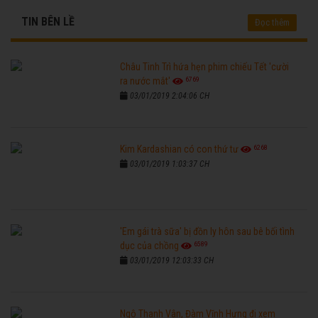
TIN BÊN LỀ
Đọc thêm
Châu Tinh Trì hứa hẹn phim chiếu Tết 'cười
6769
ra nước mắt'
03/01/2019 2:04:06 CH
6268
Kim Kardashian có con thứ tư
03/01/2019 1:03:37 CH
'Em gái trà sữa' bị đồn ly hôn sau bê bối tình
6589
dục của chồng
03/01/2019 12:03:33 CH
Ngô Thanh Vân, Đàm Vĩnh Hưng đi xem