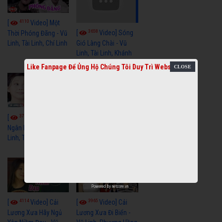
4110
[
Video] Một
3658
[
Video] Sóng
Thời Phóng Đãng - Vũ
Linh, Tài Linh, Chí Linh
Gió Làng Chài - Vũ
Linh, Tài Linh, Khánh
Tuấn
Like Fanpage Để Ủng Hộ Chúng Tôi Duy Trì Website
3768
3439
[
Video] Dãy
[
Video] Nhạc
Ngân Hà - Vũ Linh, Tài
Tình - Vũ Linh, Thoại
Linh, Thoại Mỹ
Mỹ, Phương Hồng
Thủy
Powered by
netcore.vn
4114
3965
[
Video] Cải
[
Video] Cải
Lương Xưa Hãy Ngủ
Lương Xưa Đi Biển -