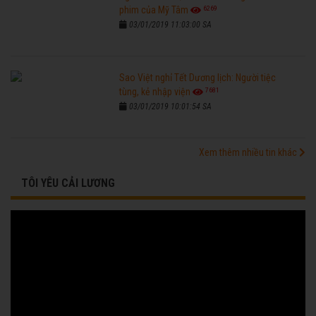
6269
phim của Mỹ Tâm
03/01/2019 11:03:00 SA
Sao Việt nghỉ Tết Dương lịch: Người tiệc
7681
tùng, kẻ nhập viện
03/01/2019 10:01:54 SA
Xem thêm nhiều tin khác
TÔI YÊU CẢI LƯƠNG