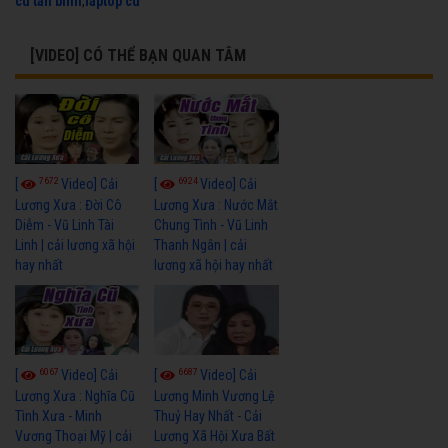
cu tan binh
,
laptop cu
[VIDEO] CÓ THỂ BẠN QUAN TÂM
7672
6924
[
Video] Cải
[
Video] Cải
Lương Xưa : Đời Cô
Lương Xưa : Nước Mắt
Diễm - Vũ Linh Tài
Chung Tình - Vũ Linh
Linh | cải lương xã hội
Thanh Ngân | cải
hay nhất
lương xã hội hay nhất
6067
6687
[
Video] Cải
[
Video] Cải
Lương Xưa : Nghĩa Cũ
Lương Minh Vương Lệ
Tình Xưa - Minh
Thuỷ Hay Nhất - Cải
Vương Thoại Mỹ | cải
Lương Xã Hội Xưa Bất