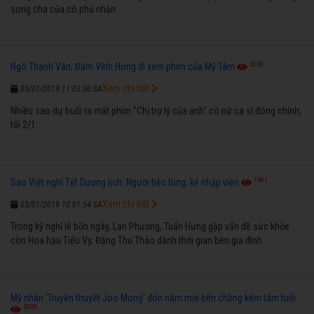
song cha của cô phủ nhận.
6269
Ngô Thanh Vân, Đàm Vĩnh Hưng đi xem phim của Mỹ Tâm
Xem chi tiết
03/01/2019 11:03:00 SA
Nhiều sao dự buổi ra mắt phim "Chị trợ lý của anh" có nữ ca sĩ đóng chính,
tối 2/1.
7681
Sao Việt nghỉ Tết Dương lịch: Người tiệc tùng, kẻ nhập viện
Xem chi tiết
03/01/2019 10:01:54 SA
Trong kỳ nghỉ lễ bốn ngày, Lan Phương, Tuấn Hưng gặp vấn đề sức khỏe
còn Hoa hậu Tiểu Vy, Đặng Thu Thảo dành thời gian bên gia đình.
Mỹ nhân 'Truyền thuyết Joo Mong' đón năm mới bên chồng kém tám tuổi
4505