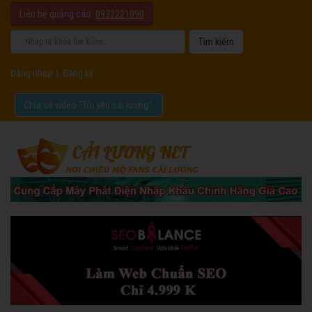
Liên hệ quảng cáo:
0932221090
Đăng nhập
|
Đăng ký
Chia sẻ video "Tôi yêu cải lương".