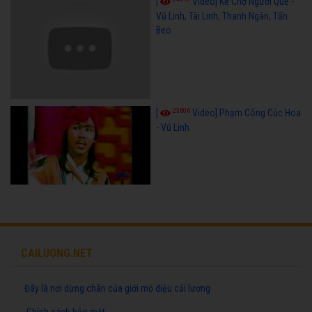
[
Video] Kẻ Chợ Người Quê -
Vũ Linh, Tài Linh, Thanh Ngân, Tấn
Beo
23606
[
Video] Phạm Công Cúc Hoa
- Vũ Linh
CAILUONG.NET
Đây là nơi dừng chân của giới mộ điệu cải lương