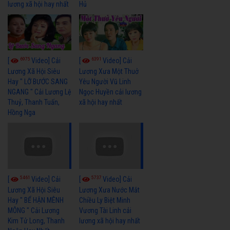
lương xã hội hay nhất
Hủ
6975
6391
[
Video] Cải
[
Video] Cải
Lương Xã Hội Siêu
Lương Xưa Một Thuở
Hay " LỠ BƯỚC SANG
Yêu Người Vũ Linh
NGANG " Cải Lương Lệ
Ngọc Huyền cải lương
Thuỷ, Thanh Tuấn,
xã hội hay nhất
Hồng Nga
5461
5737
[
Video] Cải
[
Video] Cải
Lương Xã Hội Siêu
Lương Xưa Nước Mắt
Hay " BỂ HẬN MÊNH
Chiều Ly Biệt Minh
MÔNG " Cải Lương
Vương Tài Linh cải
Kim Tử Long, Thanh
lương xã hội hay nhất