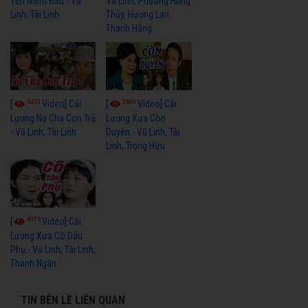
Yên Niềm Đau - Vũ
Vũ Linh, Phương Hồng
Linh, Tài Linh
Thủy, Hương Lan,
Thanh Hằng
4433
3600
[
Video] Cải
[
Video] Cải
Lương Nợ Cha Con Trả
Lương Xưa Còn
- Vũ Linh, Tài Linh
Duyên - Vũ Linh, Tài
Linh, Trọng Hữu
4016
[
Video] Cải
Lương Xưa Cô Dâu
Phụ - Vũ Linh, Tài Linh,
Thanh Ngân
TIN BÊN LỀ LIÊN QUAN