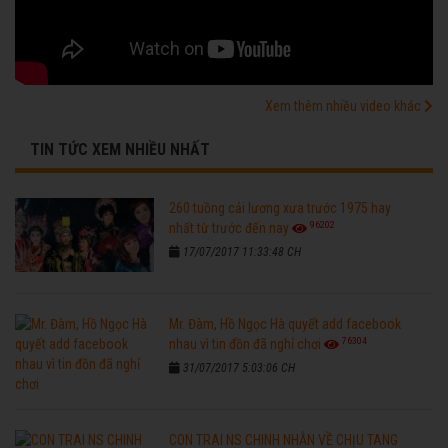
Xem thêm nhiều video khác
TIN TỨC XEM NHIỀU NHẤT
260 tuồng cải lương xưa trước 1975 hay
96202
nhất từ trước đến nay
17/07/2017 11:33:48 CH
Mr. Đàm, Hồ Ngọc Hà quyết add facebook
76304
nhau vì tin đồn đã nghỉ chơi
31/07/2017 5:03:06 CH
CON TRAI NS CHINH NHẪN VỀ CHỊU TANG