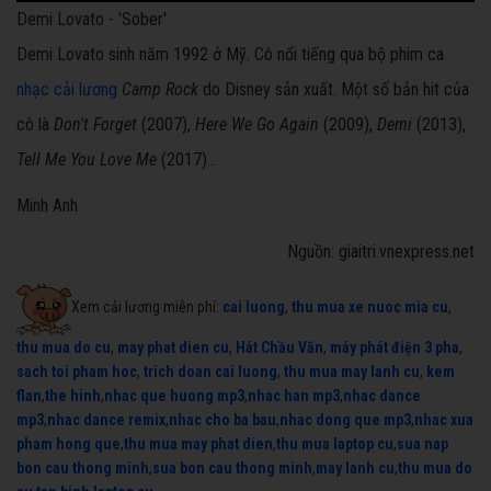
Demi Lovato - 'Sober'
Demi Lovato sinh năm 1992 ở Mỹ. Cô nổi tiếng qua bộ phim ca
nhạc cải lương
Camp Rock
do Disney sản xuất. Một số bản hit của
cô là
Don't Forget
(2007),
Here We Go Again
(2009),
Demi
(2013),
Tell Me You Love Me
(2017)...
Minh Anh
Nguồn: giaitri.vnexpress.net
Xem cải lương miễn phí:
cai luong
,
thu mua xe nuoc mia cu
,
thu mua do cu
,
may phat dien cu
,
Hát Chầu Văn
,
máy phát điện 3 pha
,
sach toi pham hoc
,
trich doan cai luong
,
thu mua may lanh cu
,
kem
flan
,
the hinh
,
nhac que huong mp3
,
nhac han mp3
,
nhac dance
mp3
,
nhac dance remix
,
nhac cho ba bau
,
nhac dong que mp3
,
nhac xua
pham hong que
,
thu mua may phat dien
,
thu mua laptop cu
,
sua nap
bon cau thong minh
,
sua bon cau thong minh
,
may lanh cu
,
thu mua do