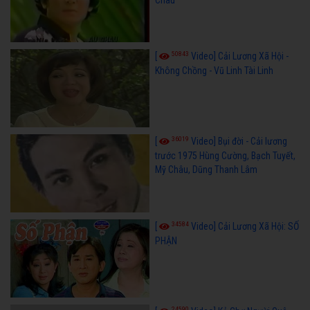
50843
[
Video] Cải Lương Xã Hội -
Không Chồng - Vũ Linh Tài Linh
36019
[
Video] Bụi đời - Cải lương
trước 1975 Hùng Cường, Bạch Tuyết,
Mỹ Châu, Dũng Thanh Lâm
34584
[
Video] Cải Lương Xã Hội: SỐ
PHẬN
24590