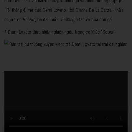
năm bên nhau. Cả hai vẫn duy trì tình bạn và thỉnh thoảng gặp gỡ.
Hồi tháng 4, mẹ của Demi Lovato - bà Dianna De La Garza - thừa
nhận trên
People,
bà đau buồn vì chuyện tan vỡ của con gái.
* Demi Lovato thừa nhận nghiện ngập trong ca khúc "Sober"