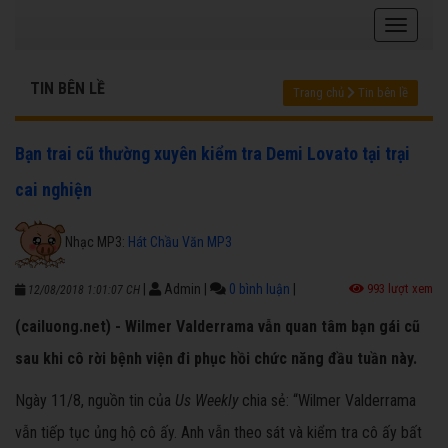
TIN BÊN LỀ
Trang chủ
Tin bên lề
Bạn trai cũ thường xuyên kiểm tra Demi Lovato tại trại
cai nghiện
Nhạc MP3:
Hát Chầu Văn MP3
|
Admin
|
0 bình luận
|
993 lượt xem
12/08/2018 1:01:07 CH
(cailuong.net) - Wilmer Valderrama vẫn quan tâm bạn gái cũ
sau khi cô rời bệnh viện đi phục hồi chức năng đầu tuần này.
Ngày 11/8, nguồn tin của
Us Weekly
chia sẻ: “Wilmer Valderrama
vẫn tiếp tục ủng hộ cô ấy. Anh vẫn theo sát và kiểm tra cô ấy bất