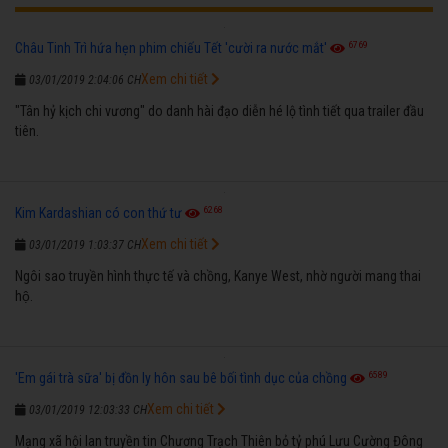
6769
Châu Tinh Trì hứa hẹn phim chiếu Tết 'cười ra nước mắt'
Xem chi tiết
03/01/2019 2:04:06 CH
"Tân hỷ kịch chi vương" do danh hài đạo diễn hé lộ tình tiết qua trailer đầu
tiên.
6268
Kim Kardashian có con thứ tư
Xem chi tiết
03/01/2019 1:03:37 CH
Ngôi sao truyền hình thực tế và chồng, Kanye West, nhờ người mang thai
hộ.
6589
'Em gái trà sữa' bị đồn ly hôn sau bê bối tình dục của chồng
Xem chi tiết
03/01/2019 12:03:33 CH
Mạng xã hội lan truyền tin Chương Trạch Thiên bỏ tỷ phú Lưu Cường Đông