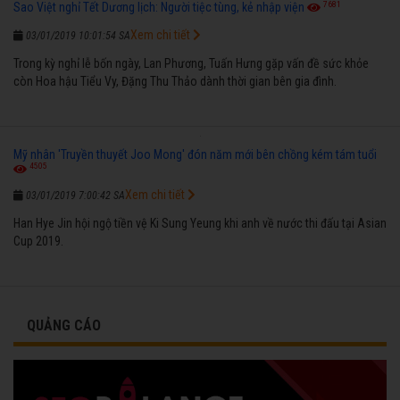
7681
Sao Việt nghỉ Tết Dương lịch: Người tiệc tùng, kẻ nhập viện
Xem chi tiết
03/01/2019 10:01:54 SA
Trong kỳ nghỉ lễ bốn ngày, Lan Phương, Tuấn Hưng gặp vấn đề sức khỏe
còn Hoa hậu Tiểu Vy, Đặng Thu Thảo dành thời gian bên gia đình.
Mỹ nhân 'Truyền thuyết Joo Mong' đón năm mới bên chồng kém tám tuổi
4505
Xem chi tiết
03/01/2019 7:00:42 SA
Han Hye Jin hội ngộ tiền vệ Ki Sung Yeung khi anh về nước thi đấu tại Asian
Cup 2019.
QUẢNG CÁO