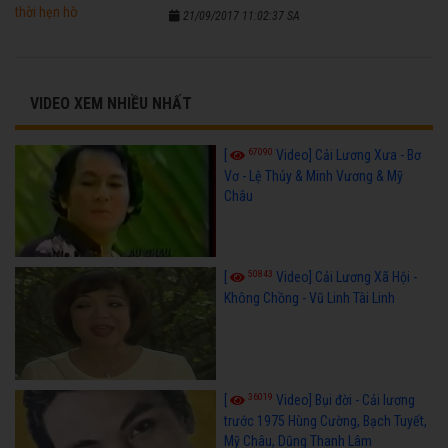
21/09/2017 11:02:37 SA
VIDEO XEM NHIỀU NHẤT
67090
[
Video] Cải Lương Xưa - Bơ
Vơ - Lệ Thủy & Minh Vương & Mỹ
Châu
50843
[
Video] Cải Lương Xã Hội -
Không Chồng - Vũ Linh Tài Linh
36019
[
Video] Bụi đời - Cải lương
trước 1975 Hùng Cường, Bạch Tuyết,
Mỹ Châu, Dũng Thanh Lâm