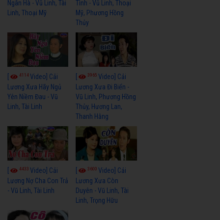
Ngân Hà - Vũ Linh, Tài
Tình - Vũ Linh, Thoại
Linh, Thoại Mỹ
Mỹ, Phương Hồng
Thủy
4114
3965
[
Video] Cải
[
Video] Cải
Lương Xưa Hãy Ngủ
Lương Xưa Đi Biển -
Yên Niềm Đau - Vũ
Vũ Linh, Phương Hồng
Linh, Tài Linh
Thủy, Hương Lan,
Thanh Hằng
4433
3600
[
Video] Cải
[
Video] Cải
Lương Nợ Cha Con Trả
Lương Xưa Còn
- Vũ Linh, Tài Linh
Duyên - Vũ Linh, Tài
Linh, Trọng Hữu