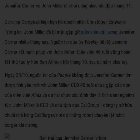
Jennifer Garner và John Miller đi chơi cùng nhau hồi đầu tháng 11.
Caroline Campbell hiện hẹn hò doanh nhân Christoper Estwanik.
Trong khi John Miller đã bí mật gặp gỡ
diễn viên cải lương
Jennifer
Garner nhiều tháng nay. Nguồn tin của
Us Weekly
tiết lộ Jennifer
Garner rất hạnh phúc với John Miller. Diễn viên 46 tuổi cũng hoàn
tất thủ tục ly hôn Ben Affleck hồi tháng 10, sau ba năm chia tay.
Ngày 23/10, nguồn tin của
People
khẳng định Jennifer Garner tìm
được tình yêu mới với John Miller. CEO 40 tuổi chưa gặp các con
của diễn viên
Alias v
à cả hai chưa xác định đây là tình cảm nghiêm
túc. John Miller là CEO và chủ tịch của CaliGroup - công ty sở hữu
chuỗi nhà hàng CaliBurger, nơi có những robot chuyên lật bánh
burger khi nướng.