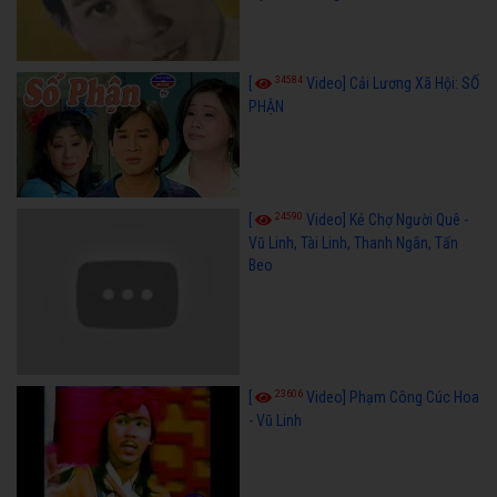
34584
[
Video] Cải Lương Xã Hội: SỐ
PHẬN
24590
[
Video] Kẻ Chợ Người Quê -
Vũ Linh, Tài Linh, Thanh Ngân, Tấn
Beo
23606
[
Video] Phạm Công Cúc Hoa
- Vũ Linh