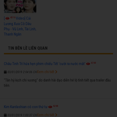
4016
[
Video] Cải
Lương Xưa Cô Dâu
Phụ - Vũ Linh, Tài Linh,
Thanh Ngân
TIN BÊN LỀ LIÊN QUAN
6769
Châu Tinh Trì hứa hẹn phim chiếu Tết 'cười ra nước mắt'
Xem chi tiết
03/01/2019 2:04:06 CH
"Tân hỷ kịch chi vương" do danh hài đạo diễn hé lộ tình tiết qua trailer đầu
tiên.
6268
Kim Kardashian có con thứ tư
Xem chi tiết
03/01/2019 1:03:37 CH