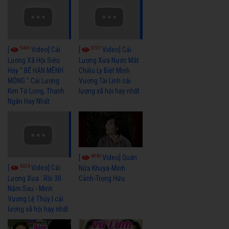
5461
5737
[
Video] Cải
[
Video] Cải
Lương Xã Hội Siêu
Lương Xưa Nước Mắt
Hay " BỂ HẬN MÊNH
Chiều Ly Biệt Minh
MÔNG " Cải Lương
Vương Tài Linh cải
Kim Tử Long, Thanh
lương xã hội hay nhất
Ngân Hay Nhất
6040
[
Video] Quán
6324
[
Video] Cải
Nửa Khuya-Minh
Cảnh-Trọng Hữu
Lương Xưa : Rồi 30
Năm Sau - Minh
Vương Lệ Thủy | cải
lương xã hội hay nhất