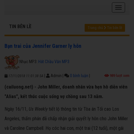
TIN BÊN LỀ
Trang chủ
Tin bên lề
Bạn trai của Jennifer Garner ly hôn
Nhạc MP3:
Hát Chầu Văn MP3
|
Admin
|
0 bình luận
|
989 lượt xem
17/11/2018 11:01:38 SA
(cailuong.net) - John Miller, doanh nhân vừa hẹn hò diễn viên
"Alias", kết thúc cuộc sống vợ chồng sau 13 năm.
Ngày 16/11,
Us Weekly
tiết lộ thông tin từ Tòa án Tối cao Los
Angeles, thẩm phán đã chấp nhận giải quyết ly hôn cho John Miller
và Caroline Campbell. Họ cóc hai con, một trai (12 tuổi), một gái