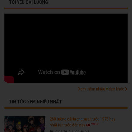
TÔI YÊU CẢI LƯƠNG
Xem thêm nhiều video khác
TIN TỨC XEM NHIỀU NHẤT
260 tuồng cải lương xưa trước 1975 hay
96202
nhất từ trước đến nay
17/07/2017 11:33:48 CH