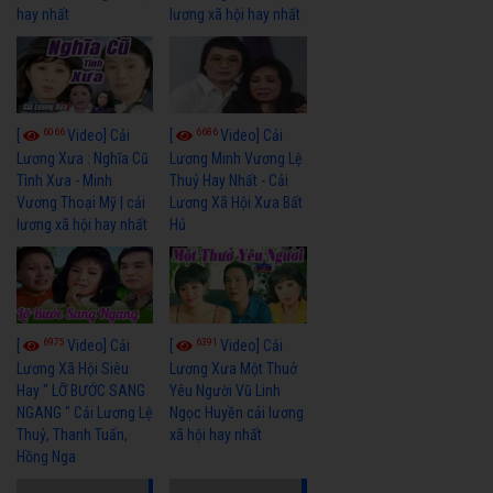
hay nhất
lương xã hội hay nhất
6066
6686
[
Video] Cải
[
Video] Cải
Lương Xưa : Nghĩa Cũ
Lương Minh Vương Lệ
Tình Xưa - Minh
Thuỷ Hay Nhất - Cải
Vương Thoại Mỹ | cải
Lương Xã Hội Xưa Bất
lương xã hội hay nhất
Hủ
6975
6391
[
Video] Cải
[
Video] Cải
Lương Xã Hội Siêu
Lương Xưa Một Thuở
Hay " LỠ BƯỚC SANG
Yêu Người Vũ Linh
NGANG " Cải Lương Lệ
Ngọc Huyền cải lương
Thuỷ, Thanh Tuấn,
xã hội hay nhất
Hồng Nga