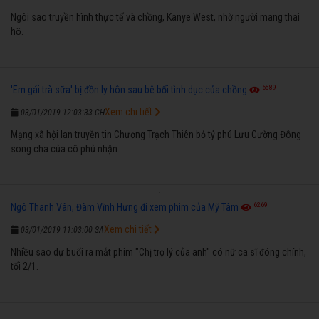
Ngôi sao truyền hình thực tế và chồng, Kanye West, nhờ người mang thai
hộ.
6589
'Em gái trà sữa' bị đồn ly hôn sau bê bối tình dục của chồng
Xem chi tiết
03/01/2019 12:03:33 CH
Mạng xã hội lan truyền tin Chương Trạch Thiên bỏ tỷ phú Lưu Cường Đông
song cha của cô phủ nhận.
6269
Ngô Thanh Vân, Đàm Vĩnh Hưng đi xem phim của Mỹ Tâm
Xem chi tiết
03/01/2019 11:03:00 SA
Nhiều sao dự buổi ra mắt phim "Chị trợ lý của anh" có nữ ca sĩ đóng chính,
tối 2/1.