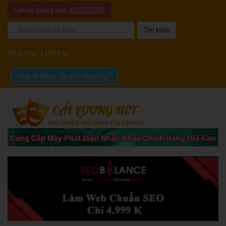
Liên hệ quảng cáo:
0932221090
Đăng nhập
|
Đăng ký
Chia sẻ video "Tôi yêu cải lương".