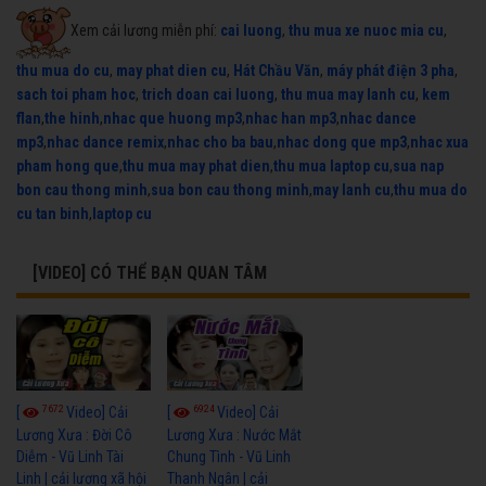
Xem cải lương miễn phí:
cai luong
,
thu mua xe nuoc mia cu
,
thu mua do cu
,
may phat dien cu
,
Hát Chầu Văn
,
máy phát điện 3 pha
,
sach toi pham hoc
,
trich doan cai luong
,
thu mua may lanh cu
,
kem
flan
,
the hinh
,
nhac que huong mp3
,
nhac han mp3
,
nhac dance
mp3
,
nhac dance remix
,
nhac cho ba bau
,
nhac dong que mp3
,
nhac xua
pham hong que
,
thu mua may phat dien
,
thu mua laptop cu
,
sua nap
bon cau thong minh
,
sua bon cau thong minh
,
may lanh cu
,
thu mua do
cu tan binh
,
laptop cu
[VIDEO] CÓ THỂ BẠN QUAN TÂM
7672
6924
[
Video] Cải
[
Video] Cải
Lương Xưa : Đời Cô
Lương Xưa : Nước Mắt
Diễm - Vũ Linh Tài
Chung Tình - Vũ Linh
Linh | cải lương xã hội
Thanh Ngân | cải