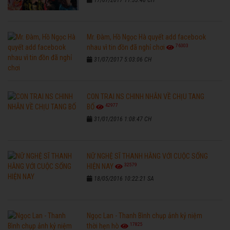
Mr. Đàm, Hồ Ngọc Hà quyết add facebook
76303
nhau vì tin đồn đã nghỉ chơi
31/07/2017 5:03:06 CH
CON TRAI NS CHINH NHẪN VỀ CHỊU TANG
42977
BỐ
31/01/2016 1:08:47 CH
NỮ NGHỆ SĨ THANH HẰNG VỚI CUỘC SỐNG
32579
HIỆN NAY
18/05/2016 10:22:21 SA
Ngọc Lan - Thanh Bình chụp ảnh kỷ niệm
17825
thời hẹn hò