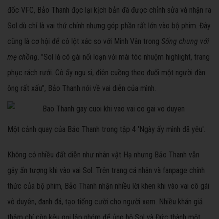
đốc VFC, Bảo Thanh đọc lại kịch bản đã được chỉnh sửa và nhận ra
Sol dù chỉ là vai thứ chính nhưng góp phần rất lớn vào bộ phim. Đây
cũng là cơ hội để cô lột xác so với Minh Vân trong
Sống chung với
mẹ chồng
. "Sol là cô gái nổi loạn với mái tóc nhuộm highlight, trang
phục rách rưới. Cô ấy ngu si, điên cuồng theo đuổi một người đàn
ông rất xấu", Bảo Thanh nói về vai diễn của mình.
Một cảnh quay của Bảo Thanh trong tập 4 'Ngày ấy mình đã yêu'.
Không có nhiều đất diễn như nhân vật Hạ nhưng Bảo Thanh vẫn
gây ấn tượng khi vào vai Sol. Trên trang cá nhân và fanpage chính
thức của bộ phim, Bảo Thanh nhận nhiều lời khen khi vào vai cô gái
vô duyên, đanh đá, tạo tiếng cười cho người xem. Nhiều khán giả
thậm chí còn kêu gọi lập nhóm để ủng hộ Sol và Đức thành một