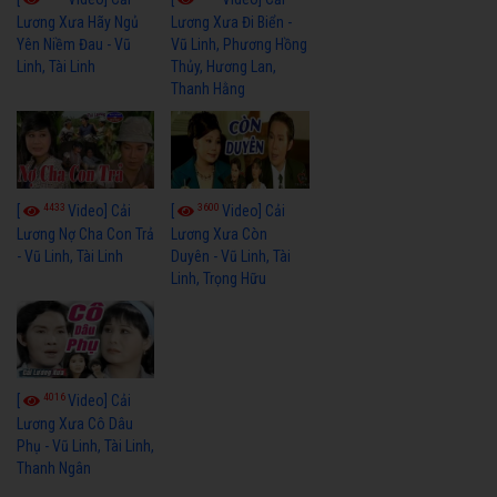
Lương Xưa Hãy Ngủ
Lương Xưa Đi Biển -
Yên Niềm Đau - Vũ
Vũ Linh, Phương Hồng
Linh, Tài Linh
Thủy, Hương Lan,
Thanh Hằng
4433
3600
[
Video] Cải
[
Video] Cải
Lương Nợ Cha Con Trả
Lương Xưa Còn
- Vũ Linh, Tài Linh
Duyên - Vũ Linh, Tài
Linh, Trọng Hữu
4016
[
Video] Cải
Lương Xưa Cô Dâu
Phụ - Vũ Linh, Tài Linh,
Thanh Ngân