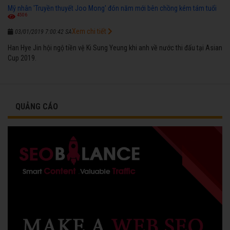
Mỹ nhân 'Truyền thuyết Joo Mong' đón năm mới bên chồng kém tám tuổi
4506
Xem chi tiết
03/01/2019 7:00:42 SA
Han Hye Jin hội ngộ tiền vệ Ki Sung Yeung khi anh về nước thi đấu tại Asian
Cup 2019.
QUẢNG CÁO