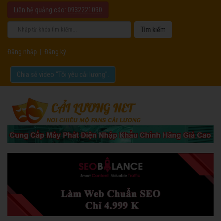
Liên hệ quảng cáo:
0932221090
Đăng nhập
|
Đăng ký
Chia sẻ video "Tôi yêu cải lương".