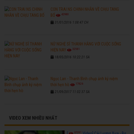
CON TRAI NS CHINH NHẪN VỀ CHỊU TANG
42980
BỐ
31/01/2016 1:08:47 CH
NỮ NGHỆ SĨ THANH HẰNG VỚI CUỘC SỐNG
32581
HIỆN NAY
18/05/2016 10:22:21 SA
Ngọc Lan - Thanh Bình chụp ảnh kỷ niệm
17826
thời hẹn hò
21/09/2017 11:02:37 SA
VIDEO XEM NHIỀU NHẤT
67091
[
Video] Cải Lương Xưa - Bơ