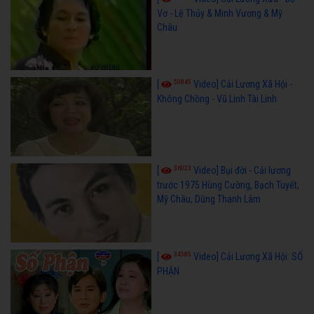
Vơ - Lệ Thủy & Minh Vương & Mỹ
Châu
50845
[
Video] Cải Lương Xã Hội -
Không Chồng - Vũ Linh Tài Linh
36023
[
Video] Bụi đời - Cải lương
trước 1975 Hùng Cường, Bạch Tuyết,
Mỹ Châu, Dũng Thanh Lâm
34585
[
Video] Cải Lương Xã Hội: SỐ
PHẬN