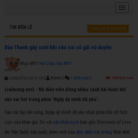
TIN BÊN LỀ
Trang chủ
Tin bên lề
Bảo Thanh gây cười khi vào vai cô gái vô duyên
Nhạc MP3:
Hát Chầu Văn MP3
|
Admin
|
1 bình luận
|
1000 lượt xem
21/06/2018 5:02:51 CH
(cailuong.net) - Nữ diễn viên đóng nhiều cảnh hài hước khi
vào vai Sol trong phim 'Ngày ấy mình đã yêu'.
Sau vài tập lên sóng,
Ngày ấy mình đã yêu
nhận phản hồi rất tích
cực của khán giả. So với
sân khấu kịch
bản gốc
Discovery of Love
do Hàn Quốc sản xuất, phim mới của
đạo diễn cải lương
Khải Anh