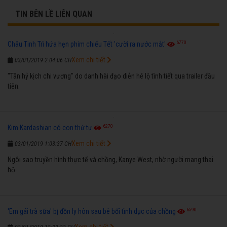
TIN BÊN LỀ LIÊN QUAN
6770
Châu Tinh Trì hứa hẹn phim chiếu Tết 'cười ra nước mắt'
Xem chi tiết
03/01/2019 2:04:06 CH
"Tân hỷ kịch chi vương" do danh hài đạo diễn hé lộ tình tiết qua trailer đầu
tiên.
6270
Kim Kardashian có con thứ tư
Xem chi tiết
03/01/2019 1:03:37 CH
Ngôi sao truyền hình thực tế và chồng, Kanye West, nhờ người mang thai
hộ.
6590
'Em gái trà sữa' bị đồn ly hôn sau bê bối tình dục của chồng
Xem chi tiết