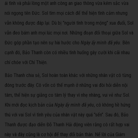
ái tình và phải lòng một anh công an giao thông vừa kém sắc vừa
nói ngọng tên Đức. Sol tìm mọi cách để thể hiện tình cảm nhưng
vẫn không được đáp lại. Dù bị "người tình trong mộng" xua đuổi, Sol
vẫn đeo bám anh mọi lúc mọi nơi. Những đoạn đối thoại giữa Sol và
Đức góp phần tạo nên sự hài hước cho
Ngày ấy mình đã yêu
. Bên
cạnh đó, Bảo Thanh còn có nhiều tình huống gây cười khi cãi nhau
chí chóe với Chí Thiện.
Bảo Thanh chia sẻ, Sol hoàn toàn khác với những nhân vật cô từng
đóng trước đây. Cô vốn có thế mạnh ở những vai đòi hỏi diễn nội
tâm, thể hiện sự giằng co tâm lý thay vì nhẹ nhàng, vui vẻ như Sol.
Khi mới đọc kịch bản của
Ngày ấy mình đã yêu
, cô không hề hứng
thú với vai Sol vì tình yêu của nhân vật này quá "sến". Sau đó, Bảo
Thanh được đạo diễn Đỗ Thanh Hải động viên rằng cô rất hợp vai
này và đây cũng là cơ hội để thay đổi bản thân. Nể lời của Giám