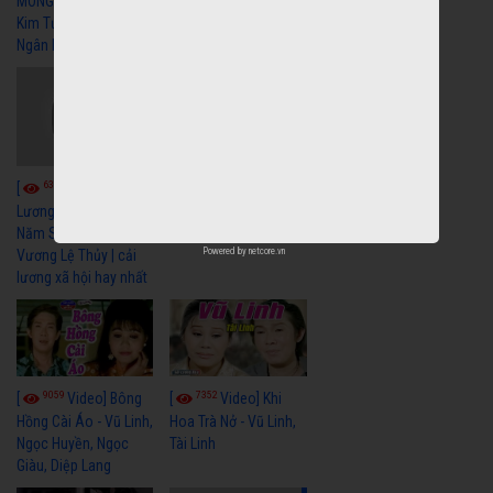
MÔNG " Cải Lương
Vương Tài Linh cải
Kim Tử Long, Thanh
lương xã hội hay nhất
Ngân Hay Nhất
6041
[
Video] Quán
6325
[
Video] Cải
Nửa Khuya-Minh
Cảnh-Trọng Hữu
Lương Xưa : Rồi 30
Năm Sau - Minh
Powered by
netcore.vn
Vương Lệ Thủy | cải
lương xã hội hay nhất
9059
7352
[
Video] Bông
[
Video] Khi
Hồng Cài Áo - Vũ Linh,
Hoa Trà Nở - Vũ Linh,
Ngọc Huyền, Ngọc
Tài Linh
Giàu, Diệp Lang