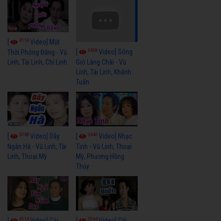
4110
[
Video] Một
3658
[
Video] Sóng
Thời Phóng Đãng - Vũ
Linh, Tài Linh, Chí Linh
Gió Làng Chài - Vũ
Linh, Tài Linh, Khánh
Tuấn
3768
3440
[
Video] Dãy
[
Video] Nhạc
Ngân Hà - Vũ Linh, Tài
Tình - Vũ Linh, Thoại
Linh, Thoại Mỹ
Mỹ, Phương Hồng
Thủy
4114
3966
[
Video] Cải
[
Video] Cải