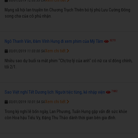
03/01/2019 12:03:33 CH
Mạng xã hội lan truyền tin Chương Trạch Thiên bỏ tỷ phú Lưu Cường Đông
song cha của cô phủ nhận.
6270
Ngô Thanh Vân, Đàm Vĩnh Hưng đi xem phim của Mỹ Tâm
Xem chi tiết
03/01/2019 11:03:00 SA
Nhiều sao dự buổi ra mắt phim "Chị trợ lý của anh" có nữ ca sĩ đóng chính,
tối 2/1.
7682
Sao Việt nghỉ Tết Dương lịch: Người tiệc tùng, kẻ nhập viện
Xem chi tiết
03/01/2019 10:01:54 SA
Trong kỳ nghỉ lễ bốn ngày, Lan Phương, Tuấn Hưng gặp vấn đề sức khỏe
còn Hoa hậu Tiểu Vy, Đặng Thu Thảo dành thời gian bên gia đình.