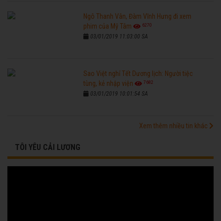
Ngô Thanh Vân, Đàm Vĩnh Hưng đi xem
6270
phim của Mỹ Tâm
03/01/2019 11:03:00 SA
Sao Việt nghỉ Tết Dương lịch: Người tiệc
7682
tùng, kẻ nhập viện
03/01/2019 10:01:54 SA
Xem thêm nhiều tin khác
TÔI YÊU CẢI LƯƠNG