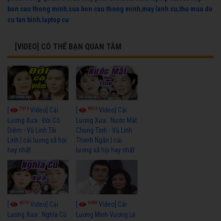
bon cau thong minh
,
sua bon cau thong minh
,
may lanh cu
,
thu mua do
cu tan binh
,
laptop cu
[VIDEO] CÓ THỂ BẠN QUAN TÂM
7674
6926
[
Video] Cải
[
Video] Cải
Lương Xưa : Đời Cô
Lương Xưa : Nước Mắt
Diễm - Vũ Linh Tài
Chung Tình - Vũ Linh
Linh | cải lương xã hội
Thanh Ngân | cải
hay nhất
lương xã hội hay nhất
6070
6688
[
Video] Cải
[
Video] Cải
Lương Xưa : Nghĩa Cũ
Lương Minh Vương Lệ