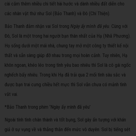
cài cắm thêm nhiều chi tiết hài hước và dành nhiều đất diễn cho
các nhân vật thứ như Sol (Bảo Thanh) và Đô (Chí Thiện).
Bảo Thanh đảm nhận vai Sol trong
Ngày ấy mình đã yêu
. Cùng với
Đô, Sol là một trong hai người bạn thân nhất của Hạ (Nhã Phương).
Họ sống dưới một mái nhà, chung tay mở một công ty thiết kế nội
thất và sẵn sàng giúp đỡ nhau trong mọi hoàn cảnh. Tuy nhiên, Hạ
khôn ngoan, khéo léo trong tình yêu bao nhiêu thì Sol là cô gái ngốc
nghếch bấy nhiêu. Trong khi Hạ đã trải qua 2 mối tình sâu sắc và
được bạn trai cưng chiều hết mực thì Sol vẫn chưa có mảnh tình
vắt vai.
*Bảo Thanh trong phim 'Ngày ấy mình đã yêu'
Ngoài tính tình chân thành và tốt bụng, Sol gây ấn tượng với khán
giả ở sự vụng về và thẳng thắn đến mức vô duyên. Sol bị tiếng sét