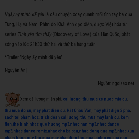
Ngày ấy mình đã yêu
là câu chuyện xoay quanh mối tình tay ba của
Tùng, Hạ và Nam. Phim do Khải Anh đạo diễn, được Việt hóa từ
series
Tình yêu tìm thấy
(Discovery of Love) của Hàn Quốc, phát
sóng vào lúc 21h30 thứ hai và thứ ba hàng tuần.
*Trailer 'Ngày ấy mình đã yêu'
Nguyên An|
Nguồn: ngoisao.net
Xem cải lương miễn phí:
cai luong
,
thu mua xe nuoc mia cu
,
thu mua do cu
,
may phat dien cu
,
Hát Chầu Văn
,
máy phát điện 3 pha
,
sach toi pham hoc
,
trich doan cai luong
,
thu mua may lanh cu
,
kem
flan
,
the hinh
,
nhac que huong mp3
,
nhac han mp3
,
nhac dance
mp3
,
nhac dance remix
,
nhac cho ba bau
,
nhac dong que mp3
,
nhac xua
pham hong que
,
thu mua may phat dien
,
thu mua laptop cu
,
sua nap