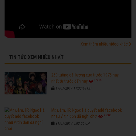
Xem thêm nhiều video khác
TIN TỨC XEM NHIỀU NHẤT
260 tuồng cải lương xưa trước 1975 hay
96205
nhất từ trước đến nay
17/07/2017 11:33:48 CH
Mr. Đàm, Hồ Ngọc Hà quyết add facebook
76308
nhau vì tin đồn đã nghỉ chơi
31/07/2017 5:03:06 CH