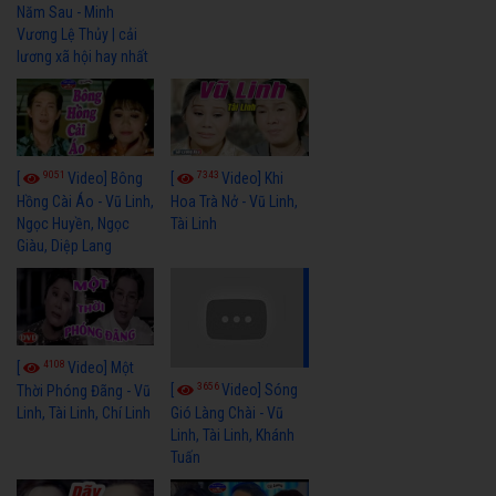
Năm Sau - Minh
Vương Lệ Thủy | cải
lương xã hội hay nhất
9051
7343
[
Video] Bông
[
Video] Khi
Hồng Cài Áo - Vũ Linh,
Hoa Trà Nở - Vũ Linh,
Ngọc Huyền, Ngọc
Tài Linh
Giàu, Diệp Lang
4108
[
Video] Một
3656
[
Video] Sóng
Thời Phóng Đãng - Vũ
Linh, Tài Linh, Chí Linh
Gió Làng Chài - Vũ
Linh, Tài Linh, Khánh
Tuấn