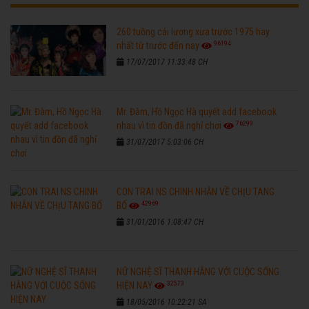
260 tuồng cải lương xưa trước 1975 hay
96194
nhất từ trước đến nay
17/07/2017 11:33:48 CH
Mr. Đàm, Hồ Ngọc Hà quyết add facebook
76299
nhau vì tin đồn đã nghỉ chơi
31/07/2017 5:03:06 CH
CON TRAI NS CHINH NHẪN VỀ CHỊU TANG
42969
BỐ
31/01/2016 1:08:47 CH
NỮ NGHỆ SĨ THANH HẰNG VỚI CUỘC SỐNG
32573
HIỆN NAY
18/05/2016 10:22:21 SA