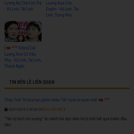
Lương Nợ Cha Con Trả
Lương Xưa Còn
- Vũ Linh, Tài Linh
Duyên - Vũ Linh, Tài
Linh, Trọng Hữu
4010
[
Video] Cải
Lương Xưa Cô Dâu
Phụ - Vũ Linh, Tài Linh,
Thanh Ngân
TIN BÊN LỀ LIÊN QUAN
6761
Châu Tinh Trì hứa hẹn phim chiếu Tết 'cười ra nước mắt'
Xem chi tiết
03/01/2019 2:04:06 CH
"Tân hỷ kịch chi vương" do danh hài đạo diễn hé lộ tình tiết qua trailer đầu
tiên.