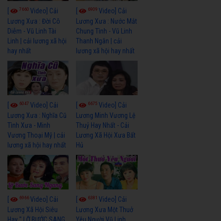
7660
6909
[
Video] Cải
[
Video] Cải
Lương Xưa : Đời Cô
Lương Xưa : Nước Mắt
Diễm - Vũ Linh Tài
Chung Tình - Vũ Linh
Linh | cải lương xã hội
Thanh Ngân | cải
hay nhất
lương xã hội hay nhất
6047
6675
[
Video] Cải
[
Video] Cải
Lương Xưa : Nghĩa Cũ
Lương Minh Vương Lệ
Tình Xưa - Minh
Thuỷ Hay Nhất - Cải
Vương Thoại Mỹ | cải
Lương Xã Hội Xưa Bất
lương xã hội hay nhất
Hủ
6966
6381
[
Video] Cải
[
Video] Cải
Lương Xã Hội Siêu
Lương Xưa Một Thuở
Hay " LỠ BƯỚC SANG
Yêu Người Vũ Linh