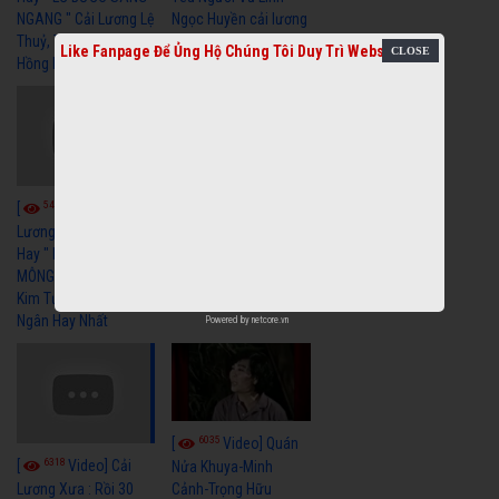
NGANG " Cải Lương Lệ
Ngọc Huyền cải lương
Thuỷ, Thanh Tuấn,
xã hội hay nhất
Like Fanpage Để Ủng Hộ Chúng Tôi Duy Trì Website
Hồng Nga
5457
5730
[
Video] Cải
[
Video] Cải
Lương Xã Hội Siêu
Lương Xưa Nước Mắt
Hay " BỂ HẬN MÊNH
Chiều Ly Biệt Minh
MÔNG " Cải Lương
Vương Tài Linh cải
Kim Tử Long, Thanh
lương xã hội hay nhất
Ngân Hay Nhất
Powered by
netcore.vn
6035
[
Video] Quán
6318
[
Video] Cải
Nửa Khuya-Minh
Cảnh-Trọng Hữu
Lương Xưa : Rồi 30