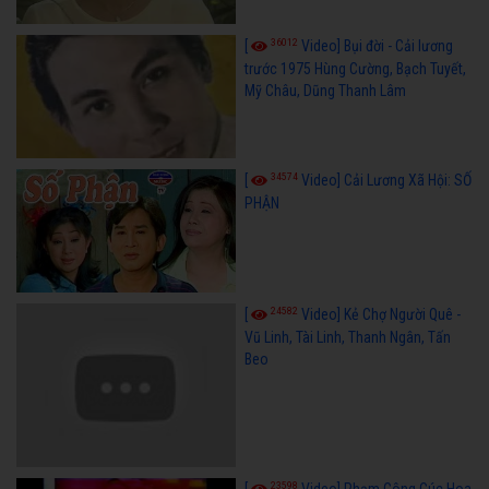
36012
[
Video] Bụi đời - Cải lương
trước 1975 Hùng Cường, Bạch Tuyết,
Mỹ Châu, Dũng Thanh Lâm
34574
[
Video] Cải Lương Xã Hội: SỐ
PHẬN
24582
[
Video] Kẻ Chợ Người Quê -
Vũ Linh, Tài Linh, Thanh Ngân, Tấn
Beo
23598