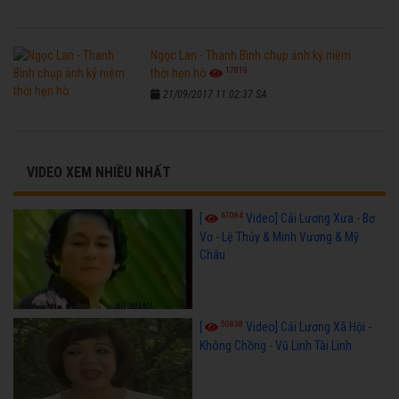
Ngọc Lan - Thanh Bình chụp ảnh kỷ niệm
17819
thời hẹn hò
21/09/2017 11:02:37 SA
VIDEO XEM NHIỀU NHẤT
67084
[
Video] Cải Lương Xưa - Bơ
Vơ - Lệ Thủy & Minh Vương & Mỹ
Châu
50838
[
Video] Cải Lương Xã Hội -
Không Chồng - Vũ Linh Tài Linh