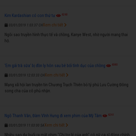
6260
Kim Kardashian có con thứ tư
Xem chi tiết
03/01/2019 1:03:37 CH
Ngôi sao truyền hình thực tế và chồng, Kanye West, nhờ người mang thai
hộ.
6580
'Em gái trà sữa' bị đồn ly hôn sau bê bối tình dục của chồng
Xem chi tiết
03/01/2019 12:03:33 CH
Mạng xã hội lan truyền tin Chương Trạch Thiên bỏ tỷ phú Lưu Cường Đông
song cha của cô phủ nhận.
6261
Ngô Thanh Vân, Đàm Vĩnh Hưng đi xem phim của Mỹ Tâm
Xem chi tiết
03/01/2019 11:03:00 SA
Nhiều sao dự buổi ra mắt phim "Chị trợ lý của anh" có nữ ca sĩ đóng chính,