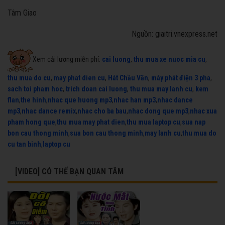
Tâm Giao
Nguồn: giaitri.vnexpress.net
Xem cải lương miễn phí:
cai luong
,
thu mua xe nuoc mia cu
,
thu mua do cu
,
may phat dien cu
,
Hát Chầu Văn
,
máy phát điện 3 pha
,
sach toi pham hoc
,
trich doan cai luong
,
thu mua may lanh cu
,
kem
flan
,
the hinh
,
nhac que huong mp3
,
nhac han mp3
,
nhac dance
mp3
,
nhac dance remix
,
nhac cho ba bau
,
nhac dong que mp3
,
nhac xua
pham hong que
,
thu mua may phat dien
,
thu mua laptop cu
,
sua nap
bon cau thong minh
,
sua bon cau thong minh
,
may lanh cu
,
thu mua do
cu tan binh
,
laptop cu
[VIDEO] CÓ THỂ BẠN QUAN TÂM