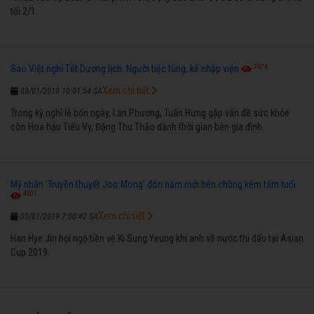
tối 2/1.
7674
Sao Việt nghỉ Tết Dương lịch: Người tiệc tùng, kẻ nhập viện
Xem chi tiết
03/01/2019 10:01:54 SA
Trong kỳ nghỉ lễ bốn ngày, Lan Phương, Tuấn Hưng gặp vấn đề sức khỏe
còn Hoa hậu Tiểu Vy, Đặng Thu Thảo dành thời gian bên gia đình.
Mỹ nhân 'Truyền thuyết Joo Mong' đón năm mới bên chồng kém tám tuổi
4501
Xem chi tiết
03/01/2019 7:00:42 SA
Han Hye Jin hội ngộ tiền vệ Ki Sung Yeung khi anh về nước thi đấu tại Asian
Cup 2019.