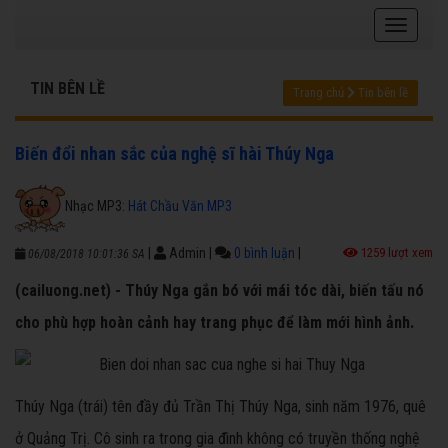
TIN BÊN LỀ
Trang chủ
Tin bên lề
Biến đổi nhan sắc của nghệ sĩ hài Thúy Nga
Nhạc MP3:
Hát Chầu Văn MP3
|
Admin
|
0 bình luận
|
1259 lượt xem
06/08/2018 10:01:36 SA
(cailuong.net) - Thúy Nga gắn bó với mái tóc dài, biến tấu nó
cho phù hợp hoàn cảnh hay trang phục để làm mới hình ảnh.
Thúy Nga (trái) tên đầy đủ Trần Thị Thúy Nga, sinh năm 1976, quê
ở Quảng Trị. Cô sinh ra trong gia đình không có truyền thống nghệ