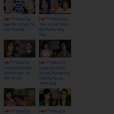
3765
3437
[
Video] Dãy
[
Video] Nhạc
Ngân Hà - Vũ Linh, Tài
Tình - Vũ Linh, Thoại
Linh, Thoại Mỹ
Mỹ, Phương Hồng
Thủy
4112
3962
[
Video] Cải
[
Video] Cải
Lương Xưa Hãy Ngủ
Lương Xưa Đi Biển -
Yên Niềm Đau - Vũ
Vũ Linh, Phương Hồng
Linh, Tài Linh
Thủy, Hương Lan,
Thanh Hằng
4430
3598
[
Video] Cải
[
Video] Cải