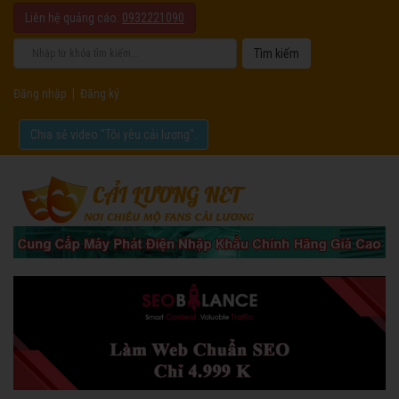
Liên hệ quảng cáo:
0932221090
Đăng nhập
|
Đăng ký
Chia sẻ video "Tôi yêu cải lương".