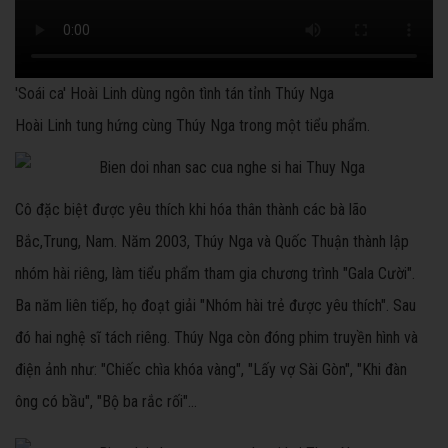
'Soái ca' Hoài Linh dùng ngôn tình tán tỉnh Thúy Nga
Hoài Linh tung hứng cùng Thúy Nga trong một tiểu phẩm.
Cô đặc biệt được yêu thích khi hóa thân thành các bà lão
Bắc,Trung, Nam. Năm 2003, Thúy Nga và Quốc Thuận thành lập
nhóm hài riêng, làm tiểu phẩm tham gia chương trình "Gala Cười".
Ba năm liên tiếp, họ đoạt giải "Nhóm hài trẻ được yêu thích". Sau
đó hai nghệ sĩ tách riêng. Thúy Nga còn đóng phim truyền hình và
điện ảnh như: "Chiếc chìa khóa vàng", "Lấy vợ Sài Gòn", "Khi đàn
ông có bầu", "Bộ ba rắc rối"...