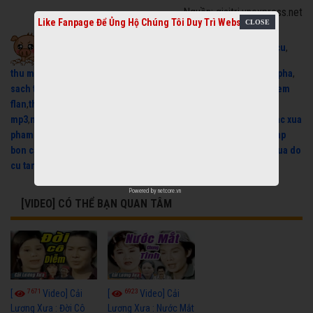
Nguồn: giaitri.vnexpress.net
Like Fanpage Để Ủng Hộ Chúng Tôi Duy Trì Website
Xem cải lương miễn phí:
cai luong
,
thu mua xe nuoc mia cu
,
thu mua do cu
,
may phat dien cu
,
Hát Chầu Văn
,
máy phát điện 3 pha
,
sach toi pham hoc
,
trich doan cai luong
,
thu mua may lanh cu
,
kem
flan
,
the hinh
,
nhac que huong mp3
,
nhac han mp3
,
nhac dance
mp3
,
nhac dance remix
,
nhac cho ba bau
,
nhac dong que mp3
,
nhac xua
pham hong que
,
thu mua may phat dien
,
thu mua laptop cu
,
sua nap
bon cau thong minh
,
sua bon cau thong minh
,
may lanh cu
,
thu mua do
cu tan binh
,
laptop cu
Powered by
netcore.vn
[VIDEO] CÓ THỂ BẠN QUAN TÂM
7671
6923
[
Video] Cải
[
Video] Cải
Lương Xưa : Đời Cô
Lương Xưa : Nước Mắt