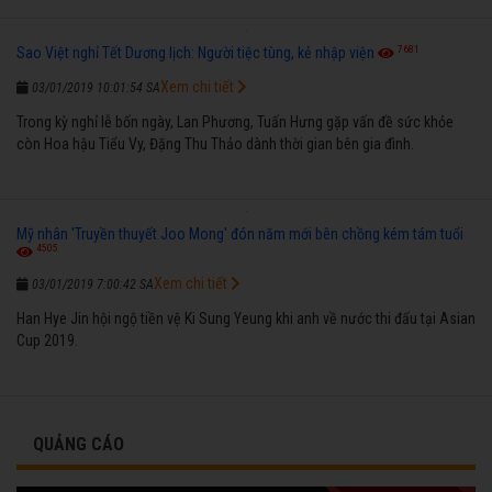
7681
Sao Việt nghỉ Tết Dương lịch: Người tiệc tùng, kẻ nhập viện
Xem chi tiết
03/01/2019 10:01:54 SA
Trong kỳ nghỉ lễ bốn ngày, Lan Phương, Tuấn Hưng gặp vấn đề sức khỏe
còn Hoa hậu Tiểu Vy, Đặng Thu Thảo dành thời gian bên gia đình.
Mỹ nhân 'Truyền thuyết Joo Mong' đón năm mới bên chồng kém tám tuổi
4505
Xem chi tiết
03/01/2019 7:00:42 SA
Han Hye Jin hội ngộ tiền vệ Ki Sung Yeung khi anh về nước thi đấu tại Asian
Cup 2019.
QUẢNG CÁO