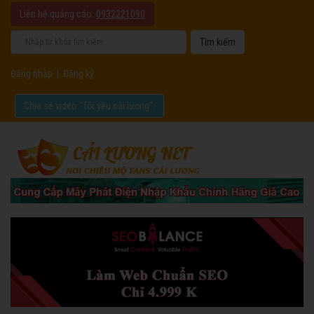
Liên hệ quảng cáo:
0932221090
Đăng nhập
|
Đăng ký
Chia sẻ video "Tôi yêu cải lương".