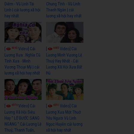
Diễm - Vũ Linh Tài
Chung Tình - Vũ Linh
Linh | cải lương xã hội
Thanh Ngân | cải
hay nhất
lương xã hội hay nhất
6065
6685
[
Video] Cải
[
Video] Cải
Lương Xưa : Nghĩa Cũ
Lương Minh Vương Lệ
Tình Xưa - Minh
Thuỷ Hay Nhất - Cải
Vương Thoại Mỹ | cải
Lương Xã Hội Xưa Bất
lương xã hội hay nhất
Hủ
6974
6391
[
Video] Cải
[
Video] Cải
Lương Xã Hội Siêu
Lương Xưa Một Thuở
Hay " LỠ BƯỚC SANG
Yêu Người Vũ Linh
NGANG " Cải Lương Lệ
Ngọc Huyền cải lương
Thuỷ, Thanh Tuấn,
xã hội hay nhất