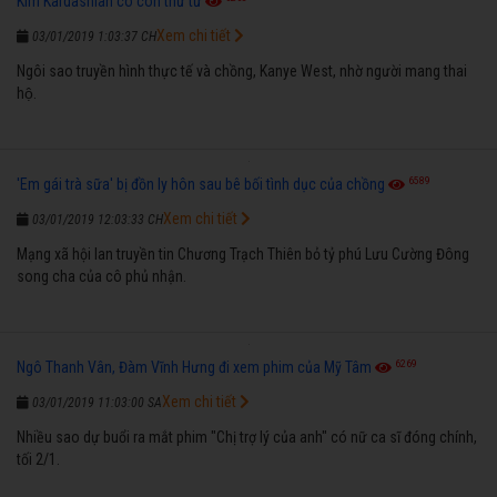
Kim Kardashian có con thứ tư
Xem chi tiết
03/01/2019 1:03:37 CH
Ngôi sao truyền hình thực tế và chồng, Kanye West, nhờ người mang thai
hộ.
6589
'Em gái trà sữa' bị đồn ly hôn sau bê bối tình dục của chồng
Xem chi tiết
03/01/2019 12:03:33 CH
Mạng xã hội lan truyền tin Chương Trạch Thiên bỏ tỷ phú Lưu Cường Đông
song cha của cô phủ nhận.
6269
Ngô Thanh Vân, Đàm Vĩnh Hưng đi xem phim của Mỹ Tâm
Xem chi tiết
03/01/2019 11:03:00 SA
Nhiều sao dự buổi ra mắt phim "Chị trợ lý của anh" có nữ ca sĩ đóng chính,
tối 2/1.