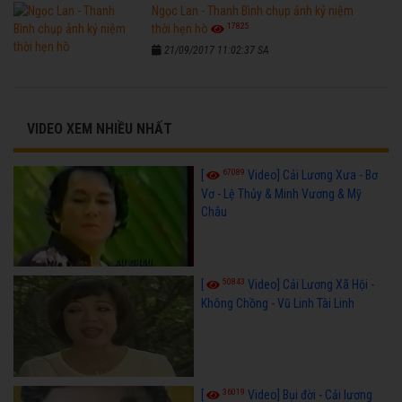
Ngọc Lan - Thanh Bình chụp ảnh kỷ niệm
17825
thời hẹn hò
21/09/2017 11:02:37 SA
VIDEO XEM NHIỀU NHẤT
67089
[
Video] Cải Lương Xưa - Bơ
Vơ - Lệ Thủy & Minh Vương & Mỹ
Châu
50843
[
Video] Cải Lương Xã Hội -
Không Chồng - Vũ Linh Tài Linh
36019
[
Video] Bụi đời - Cải lương