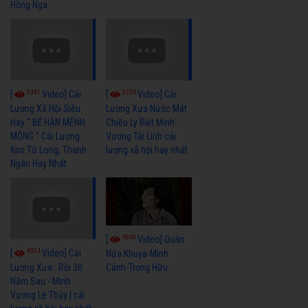
Hồng Nga
5461
5736
[
Video] Cải
[
Video] Cải
Lương Xã Hội Siêu
Lương Xưa Nước Mắt
Hay " BỂ HẬN MÊNH
Chiều Ly Biệt Minh
MÔNG " Cải Lương
Vương Tài Linh cải
Kim Tử Long, Thanh
lương xã hội hay nhất
Ngân Hay Nhất
6040
[
Video] Quán
6324
[
Video] Cải
Nửa Khuya-Minh
Cảnh-Trọng Hữu
Lương Xưa : Rồi 30
Năm Sau - Minh
Vương Lệ Thủy | cải