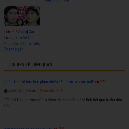
4016
[
Video] Cải
Lương Xưa Cô Dâu
Phụ - Vũ Linh, Tài Linh,
Thanh Ngân
TIN BÊN LỀ LIÊN QUAN
6767
Châu Tinh Trì hứa hẹn phim chiếu Tết 'cười ra nước mắt'
Xem chi tiết
03/01/2019 2:04:06 CH
"Tân hỷ kịch chi vương" do danh hài đạo diễn hé lộ tình tiết qua trailer đầu
tiên.
6268