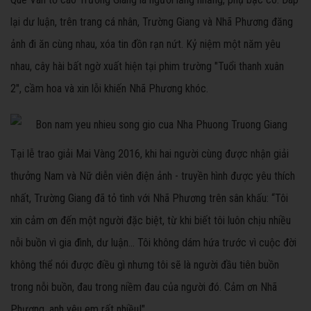
lại dư luận, trên trang cá nhân, Trường Giang và Nhã Phương đăng
ảnh đi ăn cùng nhau, xóa tin đồn rạn nứt. Kỷ niệm một năm yêu
nhau, cây hài bất ngờ xuất hiện tại phim trường "Tuổi thanh xuân
2", cầm hoa và xin lỗi khiến Nhã Phương khóc.
Tại lễ trao giải Mai Vàng 2016, khi hai người cùng được nhận giải
thưởng Nam và Nữ diễn viên điện ảnh - truyền hình được yêu thích
nhất, Trường Giang đã tỏ tình với Nhã Phương trên sân khấu: “Tôi
xin cảm ơn đến một người đặc biệt, từ khi biết tôi luôn chịu nhiều
nỗi buồn vì gia đình, dư luận... Tôi không dám hứa trước vì cuộc đời
không thể nói được điều gì nhưng tôi sẽ là người đầu tiên buồn
trong nỗi buồn, đau trong niềm đau của người đó. Cảm ơn Nhã
Phương, anh yêu em rất nhiều!".