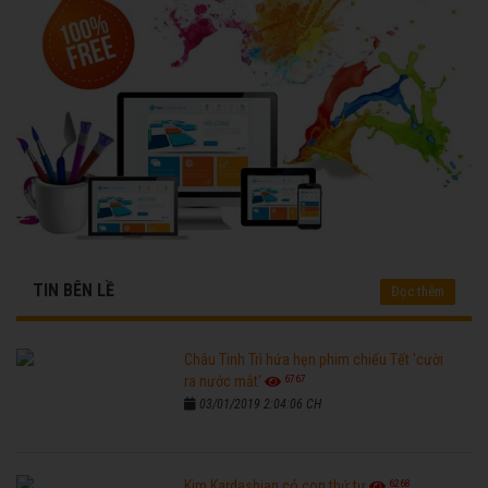
TIN BÊN LỀ
Đọc thêm
Châu Tinh Trì hứa hẹn phim chiếu Tết 'cười
6767
ra nước mắt'
03/01/2019 2:04:06 CH
6268
Kim Kardashian có con thứ tư