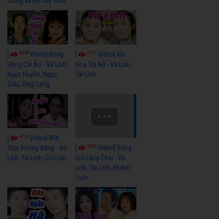
lương xã hội hay nhất
9058
7351
[
Video] Bông
[
Video] Khi
Hồng Cài Áo - Vũ Linh,
Hoa Trà Nở - Vũ Linh,
Ngọc Huyền, Ngọc
Tài Linh
Giàu, Diệp Lang
4110
[
Video] Một
3658
[
Video] Sóng
Thời Phóng Đãng - Vũ
Linh, Tài Linh, Chí Linh
Gió Làng Chài - Vũ
Linh, Tài Linh, Khánh
Tuấn