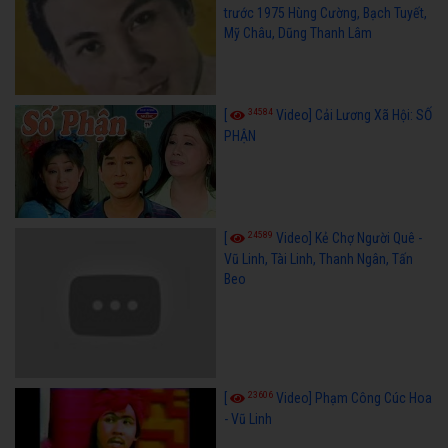
trước 1975 Hùng Cường, Bạch Tuyết,
Mỹ Châu, Dũng Thanh Lâm
34584
[
Video] Cải Lương Xã Hội: SỐ
PHẬN
24589
[
Video] Kẻ Chợ Người Quê -
Vũ Linh, Tài Linh, Thanh Ngân, Tấn
Beo
23606
[
Video] Phạm Công Cúc Hoa
- Vũ Linh