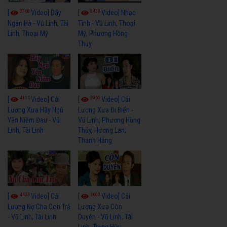
3768
3439
[
Video] Dãy
[
Video] Nhạc
Ngân Hà - Vũ Linh, Tài
Tình - Vũ Linh, Thoại
Linh, Thoại Mỹ
Mỹ, Phương Hồng
Thủy
4114
3965
[
Video] Cải
[
Video] Cải
Lương Xưa Hãy Ngủ
Lương Xưa Đi Biển -
Yên Niềm Đau - Vũ
Vũ Linh, Phương Hồng
Linh, Tài Linh
Thủy, Hương Lan,
Thanh Hằng
4433
3600
[
Video] Cải
[
Video] Cải
Lương Nợ Cha Con Trả
Lương Xưa Còn
- Vũ Linh, Tài Linh
Duyên - Vũ Linh, Tài
Linh, Trọng Hữu