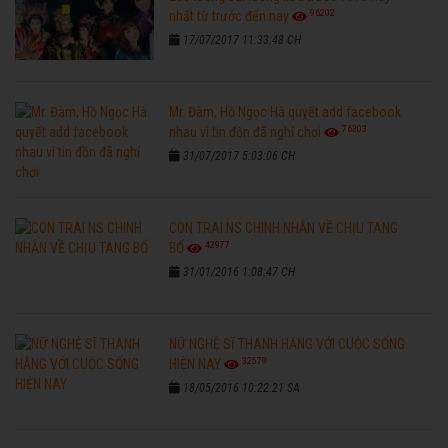
96202
nhất từ trước đến nay
17/07/2017 11:33:48 CH
Mr. Đàm, Hồ Ngọc Hà quyết add facebook
76303
nhau vì tin đồn đã nghỉ chơi
31/07/2017 5:03:06 CH
CON TRAI NS CHINH NHẪN VỀ CHỊU TANG
42977
BỐ
31/01/2016 1:08:47 CH
NỮ NGHỆ SĨ THANH HẰNG VỚI CUỘC SỐNG
32579
HIỆN NAY
18/05/2016 10:22:21 SA