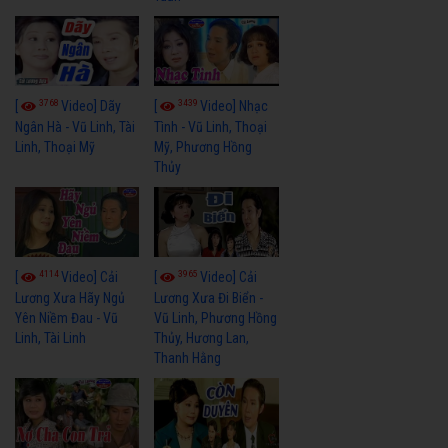
3768
3439
[
Video] Dãy
[
Video] Nhạc
Ngân Hà - Vũ Linh, Tài
Tình - Vũ Linh, Thoại
Linh, Thoại Mỹ
Mỹ, Phương Hồng
Thủy
4114
3965
[
Video] Cải
[
Video] Cải
Lương Xưa Hãy Ngủ
Lương Xưa Đi Biển -
Yên Niềm Đau - Vũ
Vũ Linh, Phương Hồng
Linh, Tài Linh
Thủy, Hương Lan,
Thanh Hằng