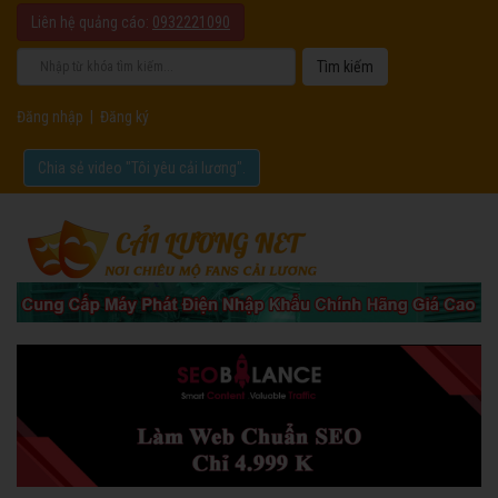
Liên hệ quảng cáo:
0932221090
Đăng nhập
|
Đăng ký
Chia sẻ video "Tôi yêu cải lương".