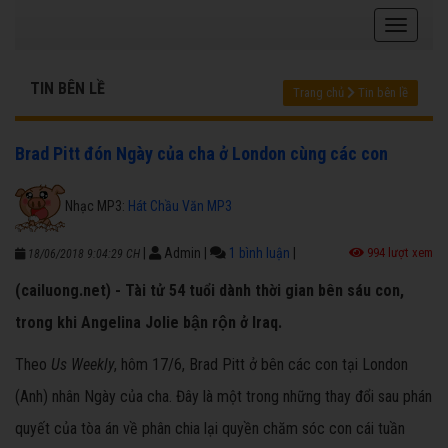
TIN BÊN LỀ
Trang chủ
Tin bên lề
Brad Pitt đón Ngày của cha ở London cùng các con
Nhạc MP3:
Hát Chầu Văn MP3
|
Admin
|
1 bình luận
|
994 lượt xem
18/06/2018 9:04:29 CH
(cailuong.net) - Tài tử 54 tuổi dành thời gian bên sáu con,
trong khi Angelina Jolie bận rộn ở Iraq.
Theo
Us Weekly
, hôm 17/6, Brad Pitt ở bên các con tại London
(Anh) nhân Ngày của cha. Đây là một trong những thay đổi sau phán
quyết của tòa án về phân chia lại quyền chăm sóc con cái tuần