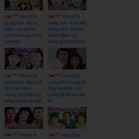
7669
6921
[
Video] Cải
[
Video] Cải
Lương Xưa : Đời Cô
Lương Xưa : Nước Mắt
Diễm - Vũ Linh Tài
Chung Tình - Vũ Linh
Linh | cải lương xã hội
Thanh Ngân | cải
hay nhất
lương xã hội hay nhất
6063
6683
[
Video] Cải
[
Video] Cải
Lương Xưa : Nghĩa Cũ
Lương Minh Vương Lệ
Tình Xưa - Minh
Thuỷ Hay Nhất - Cải
Vương Thoại Mỹ | cải
Lương Xã Hội Xưa Bất
lương xã hội hay nhất
Hủ
6972
6391
[
Video] Cải
[
Video] Cải