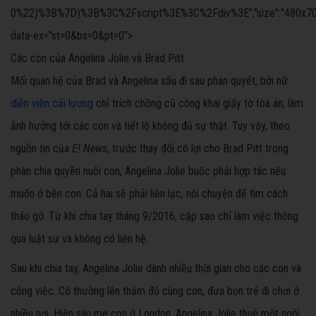
0%22)%3B%7D)%3B%3C%2Fscript%3E%3C%2Fdiv%3E","size":"480x70","offs
data-ex="st=0&bs=0&pt=0">
Các con của Angelina Jolie và Brad Pitt
Mối quan hệ của Brad và Angelina xấu đi sau phán quyết, bởi nữ
diễn viên cải lương
chỉ trích chồng cũ công khai giấy tờ tòa án, làm
ảnh hưởng tới các con và tiết lộ không đủ sự thật. Tuy vậy, theo
nguồn tin của
E! News
, trước thay đổi có lợi cho Brad Pitt trong
phân chia quyền nuôi con, Angelina Jolie buộc phải hợp tác nếu
muốn ở bên con. Cả hai sẽ phải liên lạc, nói chuyện để tìm cách
tháo gỡ. Từ khi chia tay tháng 9/2016, cặp sao chỉ làm việc thông
qua luật sư và không có liên hệ.
Sau khi chia tay, Angelina Jolie dành nhiều thời gian cho các con và
công việc. Cô thường lên thảm đỏ cùng con, đưa bọn trẻ đi chơi ở
nhiều nơi. Hiện sáu mẹ con ở London. Angelina Jolie thuê một ngôi