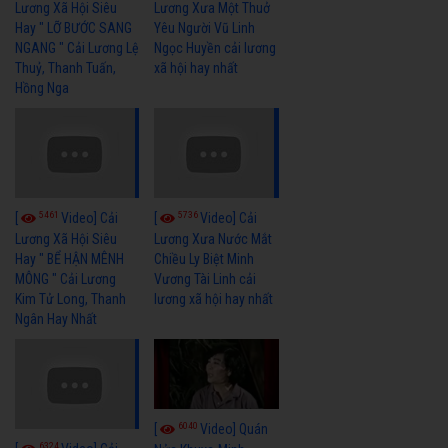
Lương Xã Hội Siêu
Lương Xưa Một Thuở
Hay " LỠ BƯỚC SANG
Yêu Người Vũ Linh
NGANG " Cải Lương Lệ
Ngọc Huyền cải lương
Thuỷ, Thanh Tuấn,
xã hội hay nhất
Hồng Nga
5461
5736
[
Video] Cải
[
Video] Cải
Lương Xã Hội Siêu
Lương Xưa Nước Mắt
Hay " BỂ HẬN MÊNH
Chiều Ly Biệt Minh
MÔNG " Cải Lương
Vương Tài Linh cải
Kim Tử Long, Thanh
lương xã hội hay nhất
Ngân Hay Nhất
6040
[
Video] Quán
6324