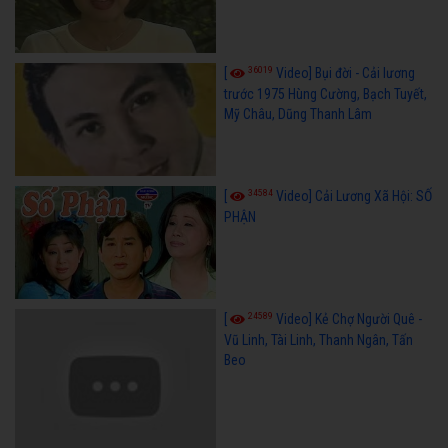
36019
[
Video] Bụi đời - Cải lương
trước 1975 Hùng Cường, Bạch Tuyết,
Mỹ Châu, Dũng Thanh Lâm
34584
[
Video] Cải Lương Xã Hội: SỐ
PHẬN
24589
[
Video] Kẻ Chợ Người Quê -
Vũ Linh, Tài Linh, Thanh Ngân, Tấn
Beo