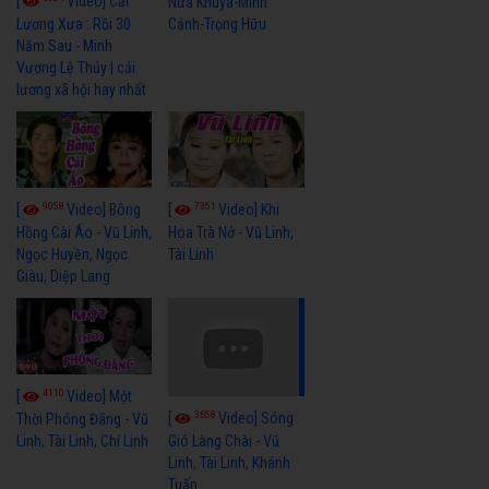
[
Video] Cải
Nửa Khuya-Minh
Cảnh-Trọng Hữu
Lương Xưa : Rồi 30
Năm Sau - Minh
Vương Lệ Thủy | cải
lương xã hội hay nhất
9058
7351
[
Video] Bông
[
Video] Khi
Hồng Cài Áo - Vũ Linh,
Hoa Trà Nở - Vũ Linh,
Ngọc Huyền, Ngọc
Tài Linh
Giàu, Diệp Lang
4110
[
Video] Một
3658
[
Video] Sóng
Thời Phóng Đãng - Vũ
Linh, Tài Linh, Chí Linh
Gió Làng Chài - Vũ
Linh, Tài Linh, Khánh
Tuấn