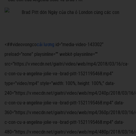
<##videovongco
cải lương
id="media-video-143302"
preload="none" playsinline="" webkit-playsinline=""
src="https://v.vnecdn.net/giaitri/video/web/mp4/2018/03/16/ca-
c-con-cu-a-angelina-jolie-va--brad-pitt-1521195468.mp4"
type="video/mp4" style="width: 100%; height: 100%;" data-
240="https://v.vnecdn.net/giaitri/video/web/mp4/240p/2018/03/16/
c-con-cu-a-angelina-jolie-va--brad-pitt-1521195468.mp4" data-
360="https://v.vnecdn.net/giaitri/video/web/mp4/360p/2018/03/16/
c-con-cu-a-angelina-jolie-va--brad-pitt-1521195468.mp4" data-
480="https://v.vnecdn.net/giaitri/video/web/mp4/480p/2018/03/16/