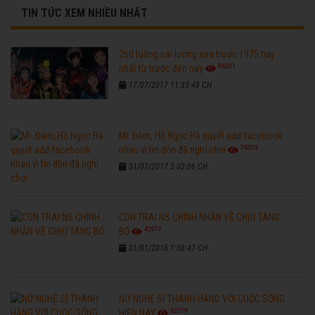
TIN TỨC XEM NHIỀU NHẤT
260 tuồng cải lương xưa trước 1975 hay
96201
nhất từ trước đến nay
17/07/2017 11:33:48 CH
Mr. Đàm, Hồ Ngọc Hà quyết add facebook
76303
nhau vì tin đồn đã nghỉ chơi
31/07/2017 5:03:06 CH
CON TRAI NS CHINH NHẪN VỀ CHỊU TANG
42977
BỐ
31/01/2016 1:08:47 CH
NỮ NGHỆ SĨ THANH HẰNG VỚI CUỘC SỐNG
32579
HIỆN NAY