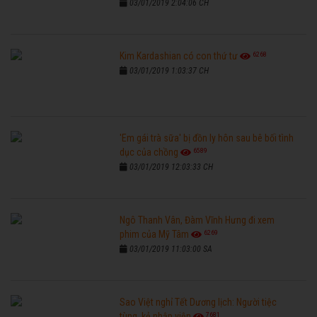
03/01/2019 2:04:06 CH
6268
Kim Kardashian có con thứ tư
03/01/2019 1:03:37 CH
'Em gái trà sữa' bị đồn ly hôn sau bê bối tình
6589
dục của chồng
03/01/2019 12:03:33 CH
Ngô Thanh Vân, Đàm Vĩnh Hưng đi xem
6269
phim của Mỹ Tâm
03/01/2019 11:03:00 SA
Sao Việt nghỉ Tết Dương lịch: Người tiệc
7681
tùng, kẻ nhập viện