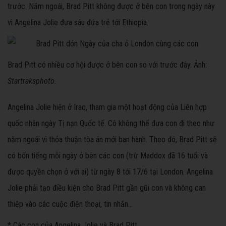
trước. Năm ngoái, Brad Pitt không được ở bên con trong ngày này
vì Angelina Jolie đưa sáu đứa trẻ tới Ethiopia.
Brad Pitt có nhiều cơ hội được ở bên con so với trước đây. Ảnh:
Startraksphoto.
Angelina Jolie hiện ở Iraq, tham gia một hoạt động của Liên hợp
quốc nhân ngày Tị nạn Quốc tế. Cô không thể đưa con đi theo như
năm ngoái vì thỏa thuận tòa án mới ban hành. Theo đó, Brad Pitt sẽ
có bốn tiếng mỗi ngày ở bên các con (trừ Maddox đã 16 tuổi và
được quyền chọn ở với ai) từ ngày 8 tới 17/6 tại London. Angelina
Jolie phải tạo điều kiện cho Brad Pitt gần gũi con và không can
thiệp vào các cuộc điện thoại, tin nhắn...
* Các con của Angelina Jolie và Brad Pitt