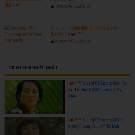
18/05/2016 10:22:21 SA
Ngọc Lan - Thanh Bình chụp ảnh kỷ niệm
17825
thời hẹn hò
21/09/2017 11:02:37 SA
VIDEO XEM NHIỀU NHẤT
67089
[
Video] Cải Lương Xưa - Bơ
Vơ - Lệ Thủy & Minh Vương & Mỹ
Châu
50843
[
Video] Cải Lương Xã Hội -
Không Chồng - Vũ Linh Tài Linh