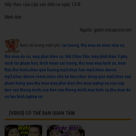
tiếp theo của cặp sao diễn ra ngày 13/8.
Minh Anh
Nguồn: giaitri.vnexpress.net
Xem cải lương miễn phí:
cai luong
,
thu mua xe nuoc mia cu
,
thu mua do cu
,
may phat dien cu
,
Hát Chầu Văn
,
máy phát điện 3 pha
,
sach toi pham hoc
,
trich doan cai luong
,
thu mua may lanh cu
,
kem
flan
,
the hinh
,
nhac que huong mp3
,
nhac han mp3
,
nhac dance
mp3
,
nhac dance remix
,
nhac cho ba bau
,
nhac dong que mp3
,
nhac xua
pham hong que
,
thu mua may phat dien
,
thu mua laptop cu
,
sua nap
bon cau thong minh
,
sua bon cau thong minh
,
may lanh cu
,
thu mua do
cu tan binh
,
laptop cu
[VIDEO] CÓ THỂ BẠN QUAN TÂM