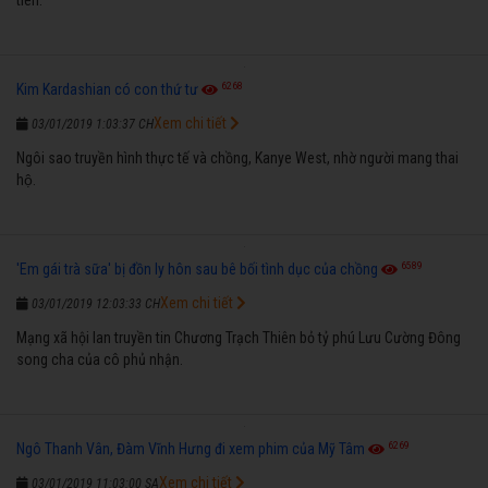
6268
Kim Kardashian có con thứ tư
Xem chi tiết
03/01/2019 1:03:37 CH
Ngôi sao truyền hình thực tế và chồng, Kanye West, nhờ người mang thai
hộ.
6589
'Em gái trà sữa' bị đồn ly hôn sau bê bối tình dục của chồng
Xem chi tiết
03/01/2019 12:03:33 CH
Mạng xã hội lan truyền tin Chương Trạch Thiên bỏ tỷ phú Lưu Cường Đông
song cha của cô phủ nhận.
6269
Ngô Thanh Vân, Đàm Vĩnh Hưng đi xem phim của Mỹ Tâm
Xem chi tiết
03/01/2019 11:03:00 SA