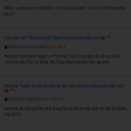
Nhiều sao dự buổi ra mắt phim "Chị trợ lý của anh" có nữ ca sĩ đóng chính,
tối 2/1.
7681
Sao Việt nghỉ Tết Dương lịch: Người tiệc tùng, kẻ nhập viện
Xem chi tiết
03/01/2019 10:01:54 SA
Trong kỳ nghỉ lễ bốn ngày, Lan Phương, Tuấn Hưng gặp vấn đề sức khỏe
còn Hoa hậu Tiểu Vy, Đặng Thu Thảo dành thời gian bên gia đình.
Mỹ nhân 'Truyền thuyết Joo Mong' đón năm mới bên chồng kém tám tuổi
4505
Xem chi tiết
03/01/2019 7:00:42 SA
Han Hye Jin hội ngộ tiền vệ Ki Sung Yeung khi anh về nước thi đấu tại Asian
Cup 2019.