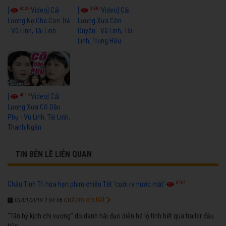
4433
3600
[
Video] Cải
[
Video] Cải
Lương Nợ Cha Con Trả
Lương Xưa Còn
- Vũ Linh, Tài Linh
Duyên - Vũ Linh, Tài
Linh, Trọng Hữu
4016
[
Video] Cải
Lương Xưa Cô Dâu
Phụ - Vũ Linh, Tài Linh,
Thanh Ngân
TIN BÊN LỀ LIÊN QUAN
6767
Châu Tinh Trì hứa hẹn phim chiếu Tết 'cười ra nước mắt'
Xem chi tiết
03/01/2019 2:04:06 CH
"Tân hỷ kịch chi vương" do danh hài đạo diễn hé lộ tình tiết qua trailer đầu
tiên.