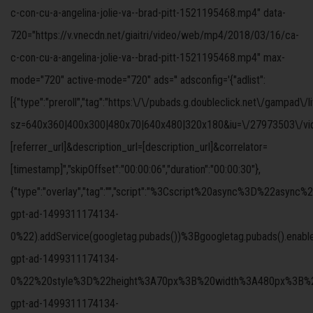
c-con-cu-a-angelina-jolie-va--brad-pitt-1521195468.mp4" data-
720="https://v.vnecdn.net/giaitri/video/web/mp4/2018/03/16/ca-
c-con-cu-a-angelina-jolie-va--brad-pitt-1521195468.mp4" max-
mode="720" active-mode="720" ads='' adsconfig='{"adlist":
[{"type":"preroll","tag":"https:\/\/pubads.g.doubleclick.net\/gampad\/
sz=640x360|400x300|480x70|640x480|320x180&iu=\/27973503\/video
[referrer_url]&description_url=[description_url]&correlator=
[timestamp]","skipOffset":"00:00:06","duration":"00:00:30"},
{"type":"overlay","tag":"","script":"%3Cscript%20async%3D%
gpt-ad-1499311174134-
0%22).addService(googletag.pubads())%3Bgoogletag.pubads().ena
gpt-ad-1499311174134-
0%22%20style%3D%22height%3A70px%3B%20width%3A480px%3B%22%3
gpt-ad-1499311174134-