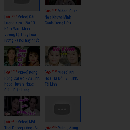
6041
[
Video] Quán
6327
[
Video] Cải
Nửa Khuya-Minh
Cảnh-Trọng Hữu
Lương Xưa : Rồi 30
Năm Sau - Minh
Vương Lệ Thủy | cải
lương xã hội hay nhất
9059
7352
[
Video] Bông
[
Video] Khi
Hồng Cài Áo - Vũ Linh,
Hoa Trà Nở - Vũ Linh,
Ngọc Huyền, Ngọc
Tài Linh
Giàu, Diệp Lang
4110
[
Video] Một
3659
[
Video] Sóng
Thời Phóng Đãng - Vũ