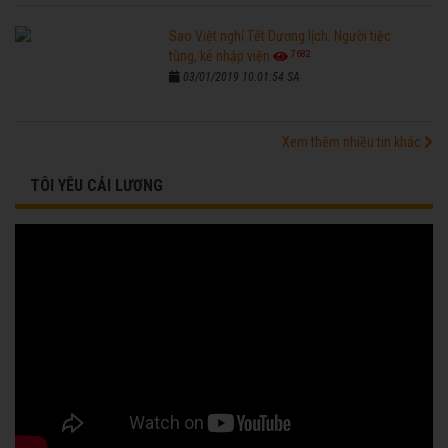
Sao Việt nghỉ Tết Dương lịch: Người tiệc
7682
tùng, kẻ nhập viện
03/01/2019 10:01:54 SA
Xem thêm nhiều tin khác
TÔI YÊU CẢI LƯƠNG