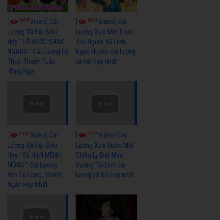
6976
6393
[
Video] Cải
[
Video] Cải
Lương Xã Hội Siêu
Lương Xưa Một Thuở
Hay " LỠ BƯỚC SANG
Yêu Người Vũ Linh
NGANG " Cải Lương Lệ
Ngọc Huyền cải lương
Thuỷ, Thanh Tuấn,
xã hội hay nhất
Hồng Nga
5462
5739
[
Video] Cải
[
Video] Cải
Lương Xã Hội Siêu
Lương Xưa Nước Mắt
Hay " BỂ HẬN MÊNH
Chiều Ly Biệt Minh
MÔNG " Cải Lương
Vương Tài Linh cải
Kim Tử Long, Thanh
lương xã hội hay nhất
Ngân Hay Nhất