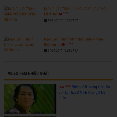
NỮ NGHỆ SĨ THANH HẰNG VỚI CUỘC SỐNG
32581
HIỆN NAY
18/05/2016 10:22:21 SA
Ngọc Lan - Thanh Bình chụp ảnh kỷ niệm
17826
thời hẹn hò
21/09/2017 11:02:37 SA
VIDEO XEM NHIỀU NHẤT
67092
[
Video] Cải Lương Xưa - Bơ
Vơ - Lệ Thủy & Minh Vương & Mỹ
Châu