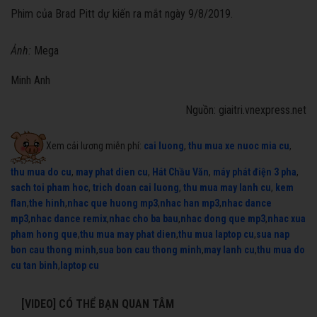
Phim của Brad Pitt dự kiến ra mắt ngày 9/8/2019.
Ảnh:
Mega
Minh Anh
Nguồn: giaitri.vnexpress.net
Xem cải lương miễn phí:
cai luong
,
thu mua xe nuoc mia cu
,
thu mua do cu
,
may phat dien cu
,
Hát Chầu Văn
,
máy phát điện 3 pha
,
sach toi pham hoc
,
trich doan cai luong
,
thu mua may lanh cu
,
kem
flan
,
the hinh
,
nhac que huong mp3
,
nhac han mp3
,
nhac dance
mp3
,
nhac dance remix
,
nhac cho ba bau
,
nhac dong que mp3
,
nhac xua
pham hong que
,
thu mua may phat dien
,
thu mua laptop cu
,
sua nap
bon cau thong minh
,
sua bon cau thong minh
,
may lanh cu
,
thu mua do
cu tan binh
,
laptop cu
[VIDEO] CÓ THỂ BẠN QUAN TÂM