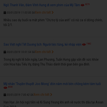
6270
Ngô Thanh Vân, Đàm Vĩnh Hưng đi xem phim của Mỹ Tâm
Xem chi tiết
03/01/2019 11:03:00 SA
Nhiều sao dự buổi ra mắt phim "Chị trợ lý của anh" có nữ ca sĩ đóng chính,
tối 2/1.
7682
Sao Việt nghỉ Tết Dương lịch: Người tiệc tùng, kẻ nhập viện
Xem chi tiết
03/01/2019 10:01:54 SA
Trong kỳ nghỉ lễ bốn ngày, Lan Phương, Tuấn Hưng gặp vấn đề sức khỏe
còn Hoa hậu Tiểu Vy, Đặng Thu Thảo dành thời gian bên gia đình.
Mỹ nhân 'Truyền thuyết Joo Mong' đón năm mới bên chồng kém tám tuổi
4508
Xem chi tiết
03/01/2019 7:00:42 SA
Han Hye Jin hội ngộ tiền vệ Ki Sung Yeung khi anh về nước thi đấu tại Asian
Cup 2019.