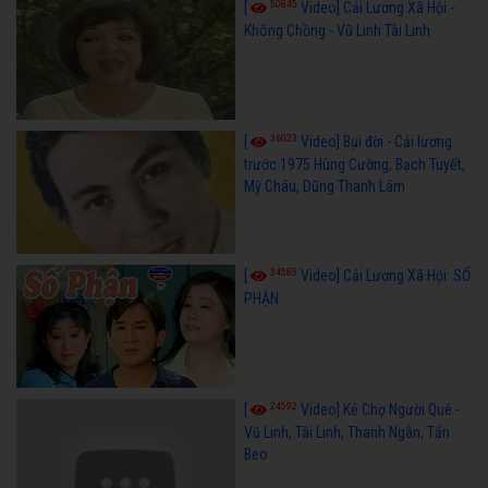
50845
[
Video] Cải Lương Xã Hội -
Không Chồng - Vũ Linh Tài Linh
36023
[
Video] Bụi đời - Cải lương
trước 1975 Hùng Cường, Bạch Tuyết,
Mỹ Châu, Dũng Thanh Lâm
34585
[
Video] Cải Lương Xã Hội: SỐ
PHẬN
24592
[
Video] Kẻ Chợ Người Quê -
Vũ Linh, Tài Linh, Thanh Ngân, Tấn
Beo