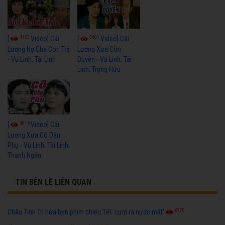
4433
3601
[
Video] Cải
[
Video] Cải
Lương Nợ Cha Con Trả
Lương Xưa Còn
- Vũ Linh, Tài Linh
Duyên - Vũ Linh, Tài
Linh, Trọng Hữu
4016
[
Video] Cải
Lương Xưa Cô Dâu
Phụ - Vũ Linh, Tài Linh,
Thanh Ngân
TIN BÊN LỀ LIÊN QUAN
6770
Châu Tinh Trì hứa hẹn phim chiếu Tết 'cười ra nước mắt'