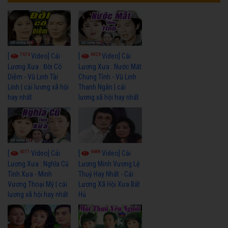
7674
6926
[
Video] Cải
[
Video] Cải
Lương Xưa : Đời Cô
Lương Xưa : Nước Mắt
Diễm - Vũ Linh Tài
Chung Tình - Vũ Linh
Linh | cải lương xã hội
Thanh Ngân | cải
hay nhất
lương xã hội hay nhất
6071
6688
[
Video] Cải
[
Video] Cải
Lương Xưa : Nghĩa Cũ
Lương Minh Vương Lệ
Tình Xưa - Minh
Thuỷ Hay Nhất - Cải
Vương Thoại Mỹ | cải
Lương Xã Hội Xưa Bất
lương xã hội hay nhất
Hủ