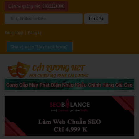
Liên hệ quảng cáo:
0932221090
Đăng nhập
|
Đăng ký
Chia sẻ video "Tôi yêu cải lương".