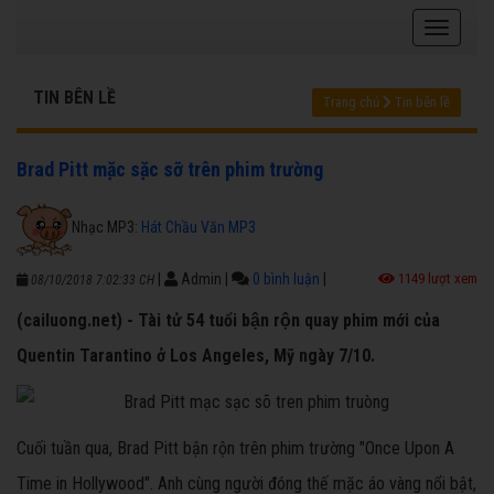
TIN BÊN LỀ
Trang chủ
Tin bên lề
Brad Pitt mặc sặc sỡ trên phim trường
Nhạc MP3:
Hát Chầu Văn MP3
|
Admin
|
0 bình luận
|
1149 lượt xem
08/10/2018 7:02:33 CH
(cailuong.net) - Tài tử 54 tuổi bận rộn quay phim mới của
Quentin Tarantino ở Los Angeles, Mỹ ngày 7/10.
Cuối tuần qua, Brad Pitt bận rộn trên phim trường "Once Upon A
Time in Hollywood". Anh cùng người đóng thế mặc áo vàng nổi bật,