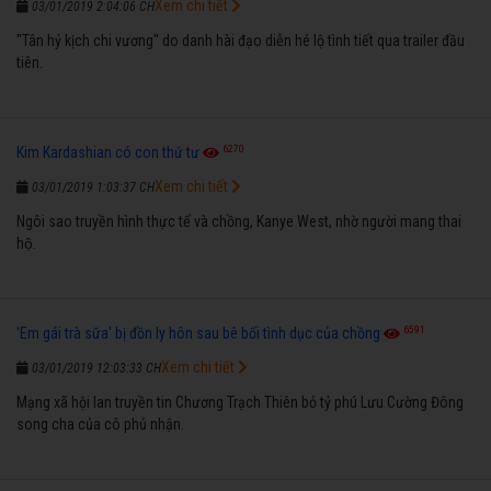
Xem chi tiết
03/01/2019 2:04:06 CH
"Tân hỷ kịch chi vương" do danh hài đạo diễn hé lộ tình tiết qua trailer đầu
tiên.
6270
Kim Kardashian có con thứ tư
Xem chi tiết
03/01/2019 1:03:37 CH
Ngôi sao truyền hình thực tế và chồng, Kanye West, nhờ người mang thai
hộ.
6591
'Em gái trà sữa' bị đồn ly hôn sau bê bối tình dục của chồng
Xem chi tiết
03/01/2019 12:03:33 CH
Mạng xã hội lan truyền tin Chương Trạch Thiên bỏ tỷ phú Lưu Cường Đông
song cha của cô phủ nhận.