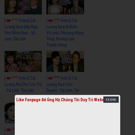
4112
3962
[
Video] Cải
[
Video] Cải
Lương Xưa Hãy Ngủ
Lương Xưa Đi Biển -
Yên Niềm Đau - Vũ
Vũ Linh, Phương Hồng
Linh, Tài Linh
Thủy, Hương Lan,
Thanh Hằng
4430
3598
[
Video] Cải
[
Video] Cải
Lương Nợ Cha Con Trả
Lương Xưa Còn
- Vũ Linh, Tài Linh
Duyên - Vũ Linh, Tài
Linh, Trọng Hữu
Like Fanpage Để Ủng Hộ Chúng Tôi Duy Trì Website
4012
[
Video] Cải