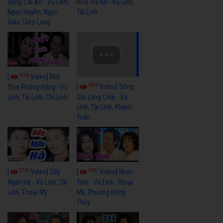
Hồng Cài Áo - Vũ Linh,
Hoa Trà Nở - Vũ Linh,
Ngọc Huyền, Ngọc
Tài Linh
Giàu, Diệp Lang
4108
[
Video] Một
3656
[
Video] Sóng
Thời Phóng Đãng - Vũ
Linh, Tài Linh, Chí Linh
Gió Làng Chài - Vũ
Linh, Tài Linh, Khánh
Tuấn
3765
3437
[
Video] Dãy
[
Video] Nhạc
Ngân Hà - Vũ Linh, Tài
Tình - Vũ Linh, Thoại
Linh, Thoại Mỹ
Mỹ, Phương Hồng
Thủy