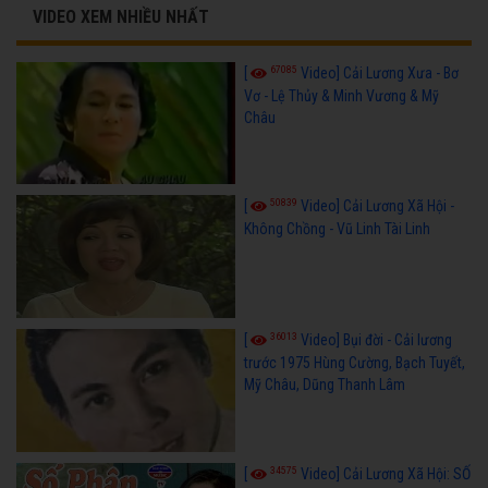
VIDEO XEM NHIỀU NHẤT
67085
[
Video] Cải Lương Xưa - Bơ
Vơ - Lệ Thủy & Minh Vương & Mỹ
Châu
50839
[
Video] Cải Lương Xã Hội -
Không Chồng - Vũ Linh Tài Linh
36013
[
Video] Bụi đời - Cải lương
trước 1975 Hùng Cường, Bạch Tuyết,
Mỹ Châu, Dũng Thanh Lâm
34575
[
Video] Cải Lương Xã Hội: SỐ