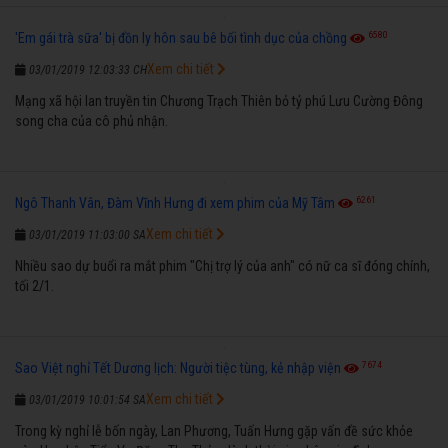
6580
'Em gái trà sữa' bị đồn ly hôn sau bê bối tình dục của chồng
Xem chi tiết
03/01/2019 12:03:33 CH
Mạng xã hội lan truyền tin Chương Trạch Thiên bỏ tỷ phú Lưu Cường Đông
song cha của cô phủ nhận.
6261
Ngô Thanh Vân, Đàm Vĩnh Hưng đi xem phim của Mỹ Tâm
Xem chi tiết
03/01/2019 11:03:00 SA
Nhiều sao dự buổi ra mắt phim "Chị trợ lý của anh" có nữ ca sĩ đóng chính,
tối 2/1.
7674
Sao Việt nghỉ Tết Dương lịch: Người tiệc tùng, kẻ nhập viện
Xem chi tiết
03/01/2019 10:01:54 SA
Trong kỳ nghỉ lễ bốn ngày, Lan Phương, Tuấn Hưng gặp vấn đề sức khỏe