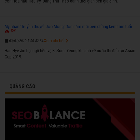
còn Hoa hậu Tiểu Vy, Đặng Thu Thảo dành thời gian bên gia đình.
Mỹ nhân 'Truyền thuyết Joo Mong' đón năm mới bên chồng kém tám tuổi
4501
Xem chi tiết
03/01/2019 7:00:42 SA
Han Hye Jin hội ngộ tiền vệ Ki Sung Yeung khi anh về nước thi đấu tại Asian
Cup 2019.
QUẢNG CÁO