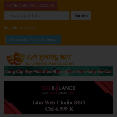
Liên hệ quảng cáo:
0932221090
Đăng nhập
|
Đăng ký
Chia sẻ video "Tôi yêu cải lương".