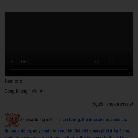
Nam cito
Công Khang - Vân An
Nguồn: vnexpress.net
Xem cải lương miễn phí:
cai luong
,
thu mua xe nuoc mia cu
,
thu mua do cu
,
may phat dien cu
,
Hát Chầu Văn
,
máy phát điện 3 pha
,
sach toi pham hoc
,
trich doan cai luong
,
thu mua may lanh cu
,
kem