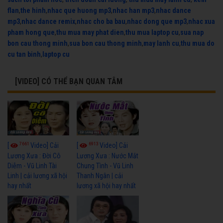
flan
,
the hinh
,
nhac que huong mp3
,
nhac han mp3
,
nhac dance
mp3
,
nhac dance remix
,
nhac cho ba bau
,
nhac dong que mp3
,
nhac xua
pham hong que
,
thu mua may phat dien
,
thu mua laptop cu
,
sua nap
bon cau thong minh
,
sua bon cau thong minh
,
may lanh cu
,
thu mua do
cu tan binh
,
laptop cu
[VIDEO] CÓ THỂ BẠN QUAN TÂM
7661
6913
[
Video] Cải
[
Video] Cải
Lương Xưa : Đời Cô
Lương Xưa : Nước Mắt
Diễm - Vũ Linh Tài
Chung Tình - Vũ Linh
Linh | cải lương xã hội
Thanh Ngân | cải
hay nhất
lương xã hội hay nhất