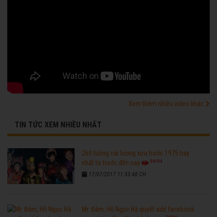
Xem thêm nhiều video khác
TIN TỨC XEM NHIỀU NHẤT
260 tuồng cải lương xưa trước 1975 hay
96194
nhất từ trước đến nay
17/07/2017 11:33:48 CH
Mr. Đàm, Hồ Ngọc Hà quyết add facebook