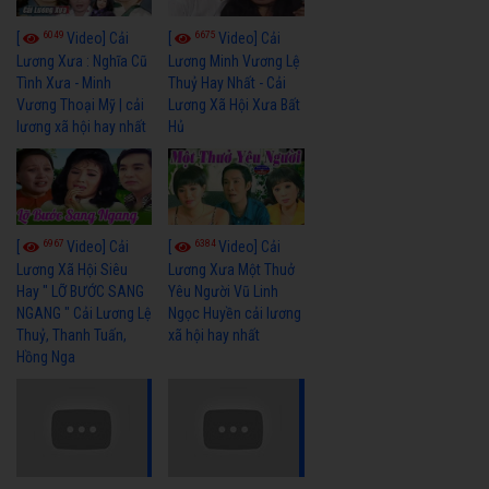
6049
6675
[
Video] Cải
[
Video] Cải
Lương Xưa : Nghĩa Cũ
Lương Minh Vương Lệ
Tình Xưa - Minh
Thuỷ Hay Nhất - Cải
Vương Thoại Mỹ | cải
Lương Xã Hội Xưa Bất
lương xã hội hay nhất
Hủ
6967
6384
[
Video] Cải
[
Video] Cải
Lương Xã Hội Siêu
Lương Xưa Một Thuở
Hay " LỠ BƯỚC SANG
Yêu Người Vũ Linh
NGANG " Cải Lương Lệ
Ngọc Huyền cải lương
Thuỷ, Thanh Tuấn,
xã hội hay nhất
Hồng Nga