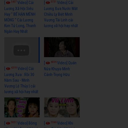
5457
5731
[
Video] Cải
[
Video] Cải
Lương Xã Hội Siêu
Lương Xưa Nước Mắt
Hay " BỂ HẬN MÊNH
Chiều Ly Biệt Minh
MÔNG " Cải Lương
Vương Tài Linh cải
Kim Tử Long, Thanh
lương xã hội hay nhất
Ngân Hay Nhất
6036
[
Video] Quán
6319
[
Video] Cải
Nửa Khuya-Minh
Cảnh-Trọng Hữu
Lương Xưa : Rồi 30
Năm Sau - Minh
Vương Lệ Thủy | cải
lương xã hội hay nhất
9051
7346
[
Video] Bông
[
Video] Khi