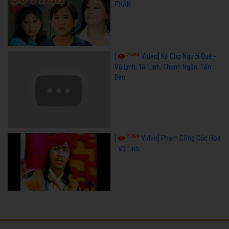
PHẬN
24584
[
Video] Kẻ Chợ Người Quê -
Vũ Linh, Tài Linh, Thanh Ngân, Tấn
Beo
23599
[
Video] Phạm Công Cúc Hoa
- Vũ Linh