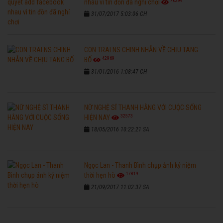
76299
nhau vì tin đồn đã nghỉ chơi
31/07/2017 5:03:06 CH
CON TRAI NS CHINH NHẪN VỀ CHỊU TANG
42969
BỐ
31/01/2016 1:08:47 CH
NỮ NGHỆ SĨ THANH HẰNG VỚI CUỘC SỐNG
32573
HIỆN NAY
18/05/2016 10:22:21 SA
Ngọc Lan - Thanh Bình chụp ảnh kỷ niệm
17819
thời hẹn hò
21/09/2017 11:02:37 SA