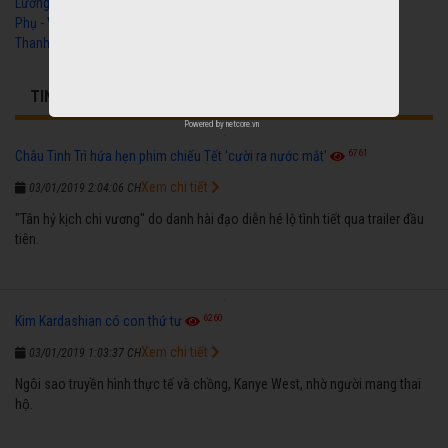
Lương Xưa Cô Dâu
Phụ - Vũ Linh, Tài Linh,
Thanh Ngân
TIN BÊN LỀ LIÊN QUAN
Powered by
netcore.vn
6761
Châu Tinh Trì hứa hẹn phim chiếu Tết 'cười ra nước mắt'
Xem chi tiết
03/01/2019 2:04:06 CH
"Tân hỷ kịch chi vương" do danh hài đạo diễn hé lộ tình tiết qua trailer đầu
tiên.
6260
Kim Kardashian có con thứ tư
Xem chi tiết
03/01/2019 1:03:37 CH
Ngôi sao truyền hình thực tế và chồng, Kanye West, nhờ người mang thai
hộ.