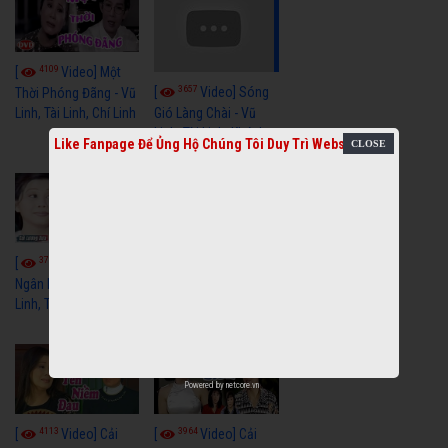
4109
[
Video] Một
3657
[
Video] Sóng
Thời Phóng Đãng - Vũ
Linh, Tài Linh, Chí Linh
Gió Làng Chài - Vũ
Linh, Tài Linh, Khánh
Like Fanpage Để Ủng Hộ Chúng Tôi Duy Trì Website
Tuấn
3766
3438
[
Video] Dãy
[
Video] Nhạc
Ngân Hà - Vũ Linh, Tài
Tình - Vũ Linh, Thoại
Linh, Thoại Mỹ
Mỹ, Phương Hồng
Thủy
Powered by
netcore.vn
4113
3964
[
Video] Cải
[
Video] Cải