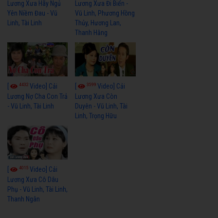
Lương Xưa Hãy Ngủ
Lương Xưa Đi Biển -
Yên Niềm Đau - Vũ
Vũ Linh, Phương Hồng
Linh, Tài Linh
Thủy, Hương Lan,
Thanh Hằng
4432
3599
[
Video] Cải
[
Video] Cải
Lương Nợ Cha Con Trả
Lương Xưa Còn
- Vũ Linh, Tài Linh
Duyên - Vũ Linh, Tài
Linh, Trọng Hữu
4015
[
Video] Cải
Lương Xưa Cô Dâu
Phụ - Vũ Linh, Tài Linh,
Thanh Ngân