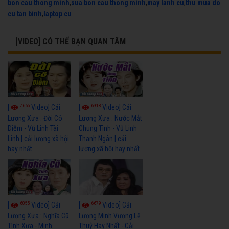
bon cau thong minh
,
sua bon cau thong minh
,
may lanh cu
,
thu mua do
cu tan binh
,
laptop cu
[VIDEO] CÓ THỂ BẠN QUAN TÂM
7665
6918
[
Video] Cải
[
Video] Cải
Lương Xưa : Đời Cô
Lương Xưa : Nước Mắt
Diễm - Vũ Linh Tài
Chung Tình - Vũ Linh
Linh | cải lương xã hội
Thanh Ngân | cải
hay nhất
lương xã hội hay nhất
6055
6679
[
Video] Cải
[
Video] Cải
Lương Xưa : Nghĩa Cũ
Lương Minh Vương Lệ
Tình Xưa - Minh
Thuỷ Hay Nhất - Cải