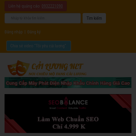
Liên hệ quảng cáo:
0932221090
Đăng nhập
|
Đăng ký
Chia sẻ video "Tôi yêu cải lương".