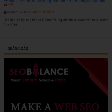
Mỹ nhân 'Truyền thuyết Joo Mong' đón năm mới bên chồng kém tám tuổi
4505
Xem chi tiết
03/01/2019 7:00:42 SA
Han Hye Jin hội ngộ tiền vệ Ki Sung Yeung khi anh về nước thi đấu tại Asian
Cup 2019.
QUẢNG CÁO