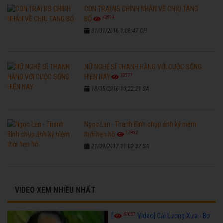
CON TRAI NS CHINH NHẪN VỀ CHỊU TANG
42974
BỐ
31/01/2016 1:08:47 CH
NỮ NGHỆ SĨ THANH HẰNG VỚI CUỘC SỐNG
32577
HIỆN NAY
18/05/2016 10:22:21 SA
Ngọc Lan - Thanh Bình chụp ảnh kỷ niệm
17822
thời hẹn hò
21/09/2017 11:02:37 SA
VIDEO XEM NHIỀU NHẤT
67087
[
Video] Cải Lương Xưa - Bơ