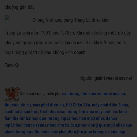
chuộng gần đây.
Trang Lạ sinh năm 1991, cao 1,73 m. Khi mới vào làng mốt, cô gây
chú ý với gương mặt góc cạnh, làn da nâu. Sau khi kết hôn, cô ít
hoạt động giải trí để phụ chồng kinh doanh.
Tam Kỳ
Nguồn: giaitri.vnexpress.net
Xem cải lương miễn phí:
cai luong
,
thu mua xe nuoc mia cu
,
thu mua do cu
,
may phat dien cu
,
Hát Chầu Văn
,
máy phát điện 3 pha
,
sach toi pham hoc
,
trich doan cai luong
,
thu mua may lanh cu
,
kem
flan
,
the hinh
,
nhac que huong mp3
,
nhac han mp3
,
nhac dance
mp3
,
nhac dance remix
,
nhac cho ba bau
,
nhac dong que mp3
,
nhac xua
pham hong que
,
thu mua may phat dien
,
thu mua laptop cu
,
sua nap