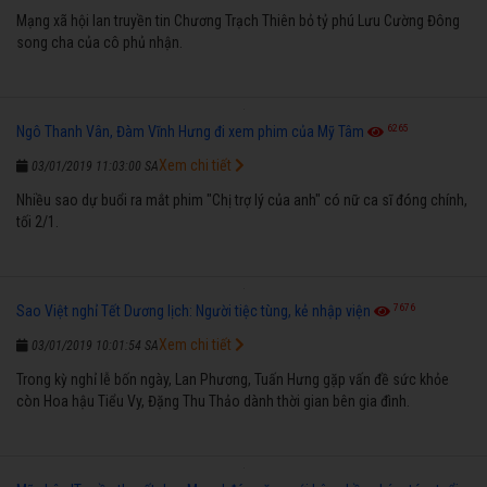
Mạng xã hội lan truyền tin Chương Trạch Thiên bỏ tỷ phú Lưu Cường Đông
song cha của cô phủ nhận.
6265
Ngô Thanh Vân, Đàm Vĩnh Hưng đi xem phim của Mỹ Tâm
Xem chi tiết
03/01/2019 11:03:00 SA
Nhiều sao dự buổi ra mắt phim "Chị trợ lý của anh" có nữ ca sĩ đóng chính,
tối 2/1.
7676
Sao Việt nghỉ Tết Dương lịch: Người tiệc tùng, kẻ nhập viện
Xem chi tiết
03/01/2019 10:01:54 SA
Trong kỳ nghỉ lễ bốn ngày, Lan Phương, Tuấn Hưng gặp vấn đề sức khỏe
còn Hoa hậu Tiểu Vy, Đặng Thu Thảo dành thời gian bên gia đình.