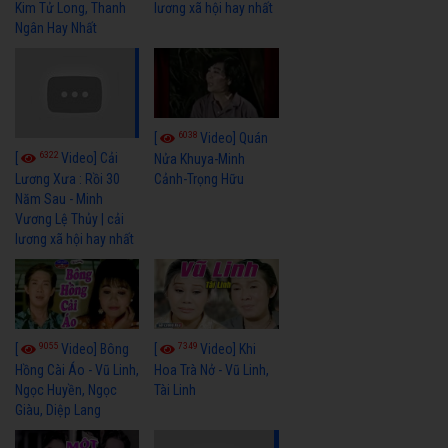
Kim Tử Long, Thanh
lương xã hội hay nhất
Ngân Hay Nhất
6038
[
Video] Quán
6322
[
Video] Cải
Nửa Khuya-Minh
Cảnh-Trọng Hữu
Lương Xưa : Rồi 30
Năm Sau - Minh
Vương Lệ Thủy | cải
lương xã hội hay nhất
9055
7349
[
Video] Bông
[
Video] Khi
Hồng Cài Áo - Vũ Linh,
Hoa Trà Nở - Vũ Linh,
Ngọc Huyền, Ngọc
Tài Linh
Giàu, Diệp Lang