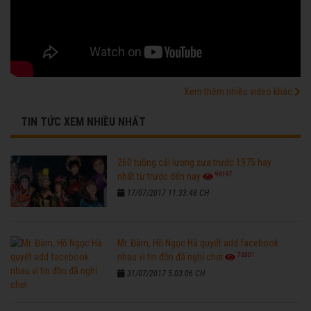
Xem thêm nhiều video khác
TIN TỨC XEM NHIỀU NHẤT
260 tuồng cải lương xưa trước 1975 hay
96197
nhất từ trước đến nay
17/07/2017 11:33:48 CH
Mr. Đàm, Hồ Ngọc Hà quyết add facebook
76301
nhau vì tin đồn đã nghỉ chơi
31/07/2017 5:03:06 CH