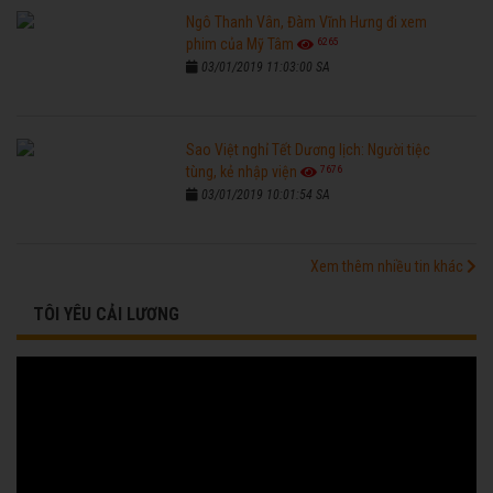
Ngô Thanh Vân, Đàm Vĩnh Hưng đi xem
6265
phim của Mỹ Tâm
03/01/2019 11:03:00 SA
Sao Việt nghỉ Tết Dương lịch: Người tiệc
7676
tùng, kẻ nhập viện
03/01/2019 10:01:54 SA
Xem thêm nhiều tin khác
TÔI YÊU CẢI LƯƠNG