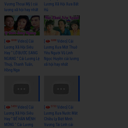
Vương Thoại Mỹ | cải
Lương Xã Hội Xưa Bất
lương xã hội hay nhất
Hủ
6969
6388
[
Video] Cải
[
Video] Cải
Lương Xã Hội Siêu
Lương Xưa Một Thuở
Hay " LỠ BƯỚC SANG
Yêu Người Vũ Linh
NGANG " Cải Lương Lệ
Ngọc Huyền cải lương
Thuỷ, Thanh Tuấn,
xã hội hay nhất
Hồng Nga
5459
5733
[
Video] Cải
[
Video] Cải
Lương Xã Hội Siêu
Lương Xưa Nước Mắt
Hay " BỂ HẬN MÊNH
Chiều Ly Biệt Minh
MÔNG " Cải Lương
Vương Tài Linh cải