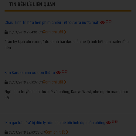
TIN BÊN LỀ LIÊN QUAN
6765
Châu Tinh Trì hứa hẹn phim chiếu Tết 'cười ra nước mắt'
Xem chi tiết
03/01/2019 2:04:06 CH
"Tân hỷ kịch chi vương" do danh hài đạo diễn hé lộ tình tiết qua trailer đầu
tiên.
6265
Kim Kardashian có con thứ tư
Xem chi tiết
03/01/2019 1:03:37 CH
Ngôi sao truyền hình thực tế và chồng, Kanye West, nhờ người mang thai
hộ.
6585
'Em gái trà sữa' bị đồn ly hôn sau bê bối tình dục của chồng
Xem chi tiết
03/01/2019 12:03:33 CH