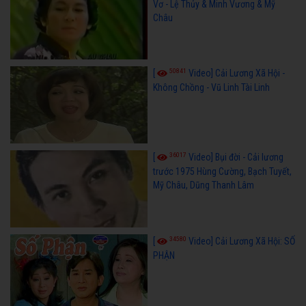
Vơ - Lệ Thủy & Minh Vương & Mỹ
Châu
50841
[
Video] Cải Lương Xã Hội -
Không Chồng - Vũ Linh Tài Linh
36017
[
Video] Bụi đời - Cải lương
trước 1975 Hùng Cường, Bạch Tuyết,
Mỹ Châu, Dũng Thanh Lâm
34580
[
Video] Cải Lương Xã Hội: SỐ
PHẬN