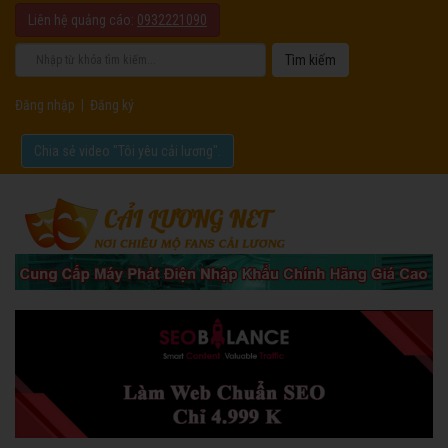
Liên hệ quảng cáo:
0932221090
Đăng nhập
|
Đăng ký
Chia sẻ video "Tôi yêu cải lương".