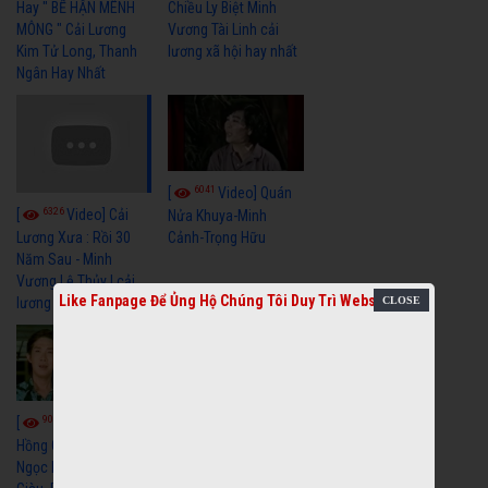
Hay " BỂ HẬN MÊNH
Chiều Ly Biệt Minh
MÔNG " Cải Lương
Vương Tài Linh cải
Kim Tử Long, Thanh
lương xã hội hay nhất
Ngân Hay Nhất
6041
[
Video] Quán
6326
[
Video] Cải
Nửa Khuya-Minh
Cảnh-Trọng Hữu
Lương Xưa : Rồi 30
Năm Sau - Minh
Vương Lệ Thủy | cải
Like Fanpage Để Ủng Hộ Chúng Tôi Duy Trì Website
lương xã hội hay nhất
9059
7352
[
Video] Bông
[
Video] Khi
Hồng Cài Áo - Vũ Linh,
Hoa Trà Nở - Vũ Linh,
Ngọc Huyền, Ngọc
Tài Linh