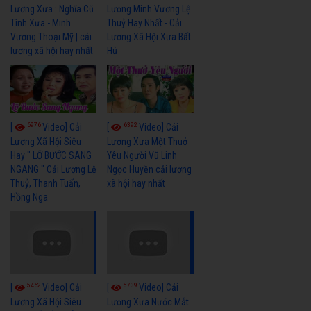
Lương Xưa : Nghĩa Cũ
Lương Minh Vương Lệ
Tình Xưa - Minh
Thuỷ Hay Nhất - Cải
Vương Thoại Mỹ | cải
Lương Xã Hội Xưa Bất
lương xã hội hay nhất
Hủ
6976
6392
[
Video] Cải
[
Video] Cải
Lương Xã Hội Siêu
Lương Xưa Một Thuở
Hay " LỠ BƯỚC SANG
Yêu Người Vũ Linh
NGANG " Cải Lương Lệ
Ngọc Huyền cải lương
Thuỷ, Thanh Tuấn,
xã hội hay nhất
Hồng Nga
5462
5739
[
Video] Cải
[
Video] Cải
Lương Xã Hội Siêu
Lương Xưa Nước Mắt