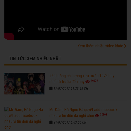
Xem thêm nhiều video khác
TIN TỨC XEM NHIỀU NHẤT
260 tuồng cải lương xưa trước 1975 hay
96205
nhất từ trước đến nay
17/07/2017 11:33:48 CH
Mr. Đàm, Hồ Ngọc Hà quyết add facebook
76308
nhau vì tin đồn đã nghỉ chơi
31/07/2017 5:03:06 CH