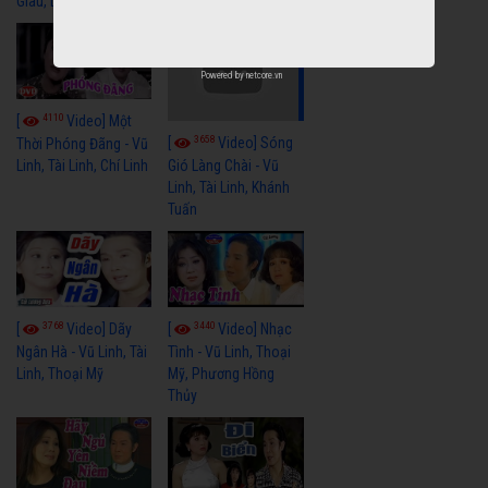
Giàu, Diệp Lang
Powered by
netcore.vn
4110
[
Video] Một
3658
[
Video] Sóng
Thời Phóng Đãng - Vũ
Linh, Tài Linh, Chí Linh
Gió Làng Chài - Vũ
Linh, Tài Linh, Khánh
Tuấn
3768
3440
[
Video] Dãy
[
Video] Nhạc
Ngân Hà - Vũ Linh, Tài
Tình - Vũ Linh, Thoại
Linh, Thoại Mỹ
Mỹ, Phương Hồng
Thủy