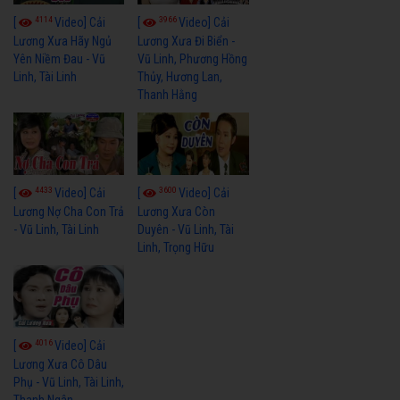
4114
3966
[
Video] Cải
[
Video] Cải
Lương Xưa Hãy Ngủ
Lương Xưa Đi Biển -
Yên Niềm Đau - Vũ
Vũ Linh, Phương Hồng
Linh, Tài Linh
Thủy, Hương Lan,
Thanh Hằng
4433
3600
[
Video] Cải
[
Video] Cải
Lương Nợ Cha Con Trả
Lương Xưa Còn
- Vũ Linh, Tài Linh
Duyên - Vũ Linh, Tài
Linh, Trọng Hữu
4016
[
Video] Cải
Lương Xưa Cô Dâu
Phụ - Vũ Linh, Tài Linh,
Thanh Ngân