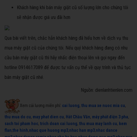
Khách hàng khi bán máy giặt cũ số lượng lớn cho chúng tôi
sẽ nhận được giá ưu đãi hơn
Qua bài viết trên, chắc hẳn khách hàng đã hiểu hơn về dịch vụ thu
mua máy giặt cũ của chúng tôi. Nếu quý khách hàng đang có nhu
cầu bán máy giặt cũ thì hãy nhấc điện thoại lên và gọi ngay đến
hotline 0914617089 để được tư vấn cụ thể về quy trình và thủ tục
bán máy giặt cũ nhé.
Nguồn: dienlanhtienlen.com
Xem cải lương miễn phí:
cai luong
,
thu mua xe nuoc mia cu
,
thu mua do cu
,
may phat dien cu
,
Hát Chầu Văn
,
máy phát điện 3 pha
,
sach toi pham hoc
,
trich doan cai luong
,
thu mua may lanh cu
,
kem
flan
,
the hinh
,
nhac que huong mp3
,
nhac han mp3
,
nhac dance