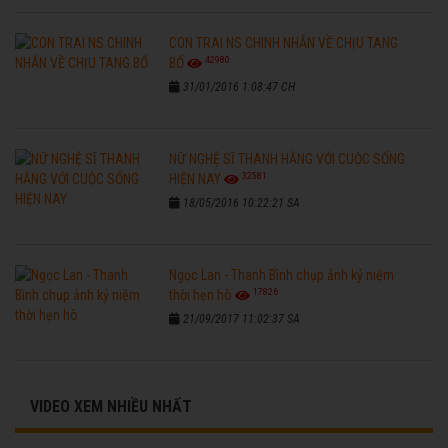
CON TRAI NS CHINH NHẪN VỀ CHỊU TANG
42980
BỐ
31/01/2016 1:08:47 CH
NỮ NGHỆ SĨ THANH HẰNG VỚI CUỘC SỐNG
32581
HIỆN NAY
18/05/2016 10:22:21 SA
Ngọc Lan - Thanh Bình chụp ảnh kỷ niệm
17826
thời hẹn hò
21/09/2017 11:02:37 SA
VIDEO XEM NHIỀU NHẤT