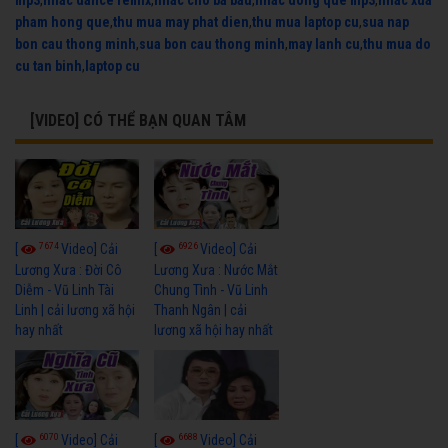
mp3
,
nhac dance remix
,
nhac cho ba bau
,
nhac dong que mp3
,
nhac xua
pham hong que
,
thu mua may phat dien
,
thu mua laptop cu
,
sua nap
bon cau thong minh
,
sua bon cau thong minh
,
may lanh cu
,
thu mua do
cu tan binh
,
laptop cu
[VIDEO] CÓ THỂ BẠN QUAN TÂM
7674
6926
[
Video] Cải
[
Video] Cải
Lương Xưa : Đời Cô
Lương Xưa : Nước Mắt
Diễm - Vũ Linh Tài
Chung Tình - Vũ Linh
Linh | cải lương xã hội
Thanh Ngân | cải
hay nhất
lương xã hội hay nhất
6070
6688
[
Video] Cải
[
Video] Cải