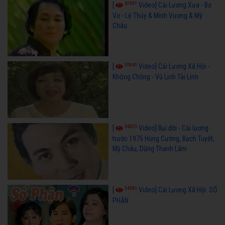
67091
[
Video] Cải Lương Xưa - Bơ
Vơ - Lệ Thủy & Minh Vương & Mỹ
Châu
50845
[
Video] Cải Lương Xã Hội -
Không Chồng - Vũ Linh Tài Linh
36023
[
Video] Bụi đời - Cải lương
trước 1975 Hùng Cường, Bạch Tuyết,
Mỹ Châu, Dũng Thanh Lâm
34585
[
Video] Cải Lương Xã Hội: SỐ
PHẬN