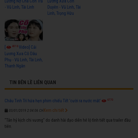
Lương Nợ Cha Con Trả
Lương Xưa Còn
- Vũ Linh, Tài Linh
Duyên - Vũ Linh, Tài
Linh, Trọng Hữu
4016
[
Video] Cải
Lương Xưa Cô Dâu
Phụ - Vũ Linh, Tài Linh,
Thanh Ngân
TIN BÊN LỀ LIÊN QUAN
6770
Châu Tinh Trì hứa hẹn phim chiếu Tết 'cười ra nước mắt'
Xem chi tiết
03/01/2019 2:04:06 CH
"Tân hỷ kịch chi vương" do danh hài đạo diễn hé lộ tình tiết qua trailer đầu
tiên.