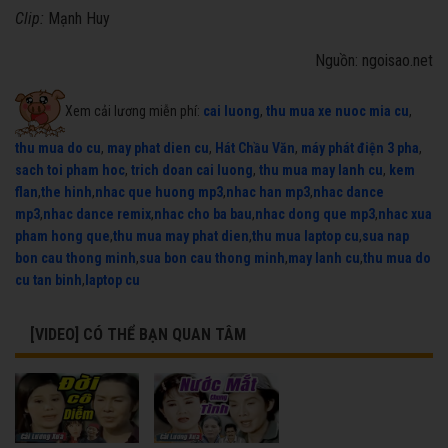
Clip:
Mạnh Huy
Nguồn: ngoisao.net
Xem cải lương miễn phí:
cai luong
,
thu mua xe nuoc mia cu
,
thu mua do cu
,
may phat dien cu
,
Hát Chầu Văn
,
máy phát điện 3 pha
,
sach toi pham hoc
,
trich doan cai luong
,
thu mua may lanh cu
,
kem
flan
,
the hinh
,
nhac que huong mp3
,
nhac han mp3
,
nhac dance
mp3
,
nhac dance remix
,
nhac cho ba bau
,
nhac dong que mp3
,
nhac xua
pham hong que
,
thu mua may phat dien
,
thu mua laptop cu
,
sua nap
bon cau thong minh
,
sua bon cau thong minh
,
may lanh cu
,
thu mua do
cu tan binh
,
laptop cu
[VIDEO] CÓ THỂ BẠN QUAN TÂM