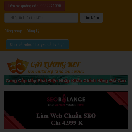
Liên hệ quảng cáo:
0932221090
Đăng nhập
|
Đăng ký
Chia sẻ video "Tôi yêu cải lương".