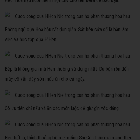
việc. Hoa hậu nuôi thêm một chú chó tên Bella để bầu bạn.
Phòng ngủ của Hoa hậu rất đơn giản. Sát bên cửa sổ là bàn làm
việc và học tập của H'Hen.
Bếp là không gian mà Hen thường sử dụng nhất. Dù bận rộn đến
mấy cô vẫn dậy sớm nấu ăn cho cả ngày.
Cô ưu tiên chỉ nấu và ăn các món luộc để giữ gìn vóc dáng.
Hen tiết lộ, thỉnh thoảng bố mẹ xuống Sài Gòn thăm và mang theo