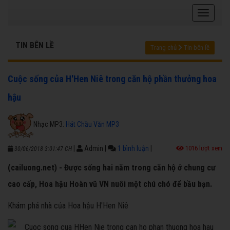
TIN BÊN LỀ
Trang chủ
Tin bên lề
Cuộc sống của H'Hen Niê trong căn hộ phần thưởng hoa
hậu
Nhạc MP3:
Hát Chầu Văn MP3
|
Admin
|
1 bình luận
|
1016 lượt xem
30/06/2018 3:01:47 CH
(cailuong.net) - Được sống hai năm trong căn hộ ở chung cư
cao cấp, Hoa hậu Hoàn vũ VN nuôi một chú chó để bầu bạn.
Khám phá nhà của Hoa hậu H'Hen Niê