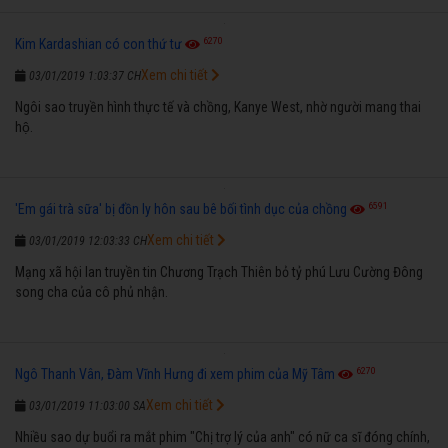
6270
Kim Kardashian có con thứ tư
Xem chi tiết
03/01/2019 1:03:37 CH
Ngôi sao truyền hình thực tế và chồng, Kanye West, nhờ người mang thai
hộ.
6591
'Em gái trà sữa' bị đồn ly hôn sau bê bối tình dục của chồng
Xem chi tiết
03/01/2019 12:03:33 CH
Mạng xã hội lan truyền tin Chương Trạch Thiên bỏ tỷ phú Lưu Cường Đông
song cha của cô phủ nhận.
6270
Ngô Thanh Vân, Đàm Vĩnh Hưng đi xem phim của Mỹ Tâm
Xem chi tiết
03/01/2019 11:03:00 SA
Nhiều sao dự buổi ra mắt phim "Chị trợ lý của anh" có nữ ca sĩ đóng chính,