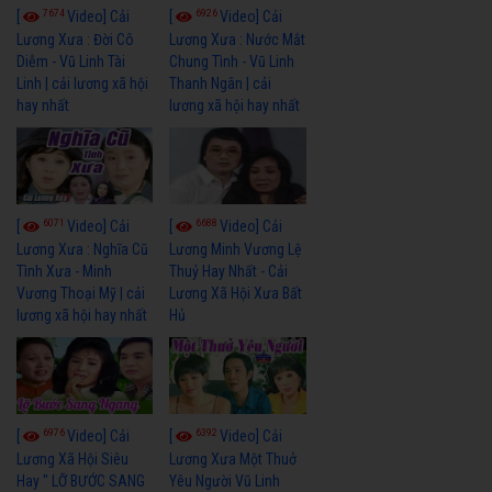
7674
6926
[
Video] Cải
[
Video] Cải
Lương Xưa : Đời Cô
Lương Xưa : Nước Mắt
Diễm - Vũ Linh Tài
Chung Tình - Vũ Linh
Linh | cải lương xã hội
Thanh Ngân | cải
hay nhất
lương xã hội hay nhất
6071
6688
[
Video] Cải
[
Video] Cải
Lương Xưa : Nghĩa Cũ
Lương Minh Vương Lệ
Tình Xưa - Minh
Thuỷ Hay Nhất - Cải
Vương Thoại Mỹ | cải
Lương Xã Hội Xưa Bất
lương xã hội hay nhất
Hủ
6976
6392
[
Video] Cải
[
Video] Cải
Lương Xã Hội Siêu
Lương Xưa Một Thuở
Hay " LỠ BƯỚC SANG
Yêu Người Vũ Linh