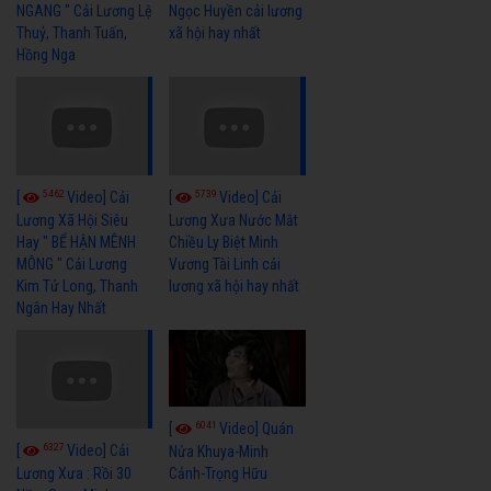
NGANG " Cải Lương Lệ
Ngọc Huyền cải lương
Thuỷ, Thanh Tuấn,
xã hội hay nhất
Hồng Nga
5462
5739
[
Video] Cải
[
Video] Cải
Lương Xã Hội Siêu
Lương Xưa Nước Mắt
Hay " BỂ HẬN MÊNH
Chiều Ly Biệt Minh
MÔNG " Cải Lương
Vương Tài Linh cải
Kim Tử Long, Thanh
lương xã hội hay nhất
Ngân Hay Nhất
6041
[
Video] Quán
6327
[
Video] Cải
Nửa Khuya-Minh
Cảnh-Trọng Hữu
Lương Xưa : Rồi 30