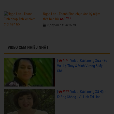
Ngọc Lan - Thanh Bình chụp ảnh kỷ niệm
17826
thời hẹn hò
21/09/2017 11:02:37 SA
VIDEO XEM NHIỀU NHẤT
67091
[
Video] Cải Lương Xưa - Bơ
Vơ - Lệ Thủy & Minh Vương & Mỹ
Châu
50845
[
Video] Cải Lương Xã Hội -
Không Chồng - Vũ Linh Tài Linh