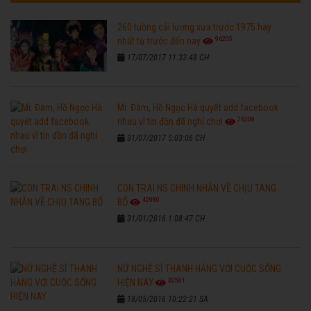
260 tuồng cải lương xưa trước 1975 hay
96205
nhất từ trước đến nay
17/07/2017 11:33:48 CH
Mr. Đàm, Hồ Ngọc Hà quyết add facebook
76308
nhau vì tin đồn đã nghỉ chơi
31/07/2017 5:03:06 CH
CON TRAI NS CHINH NHẪN VỀ CHỊU TANG
42980
BỐ
31/01/2016 1:08:47 CH
NỮ NGHỆ SĨ THANH HẰNG VỚI CUỘC SỐNG
32581
HIỆN NAY
18/05/2016 10:22:21 SA