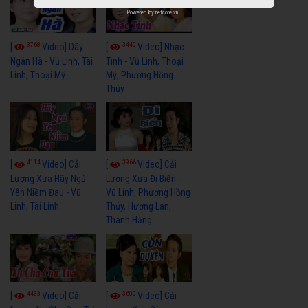
Powered by
netcore.vn
3768
3440
[
Video] Dãy
[
Video] Nhạc
Ngân Hà - Vũ Linh, Tài
Tình - Vũ Linh, Thoại
Linh, Thoại Mỹ
Mỹ, Phương Hồng
Thủy
4114
3966
[
Video] Cải
[
Video] Cải
Lương Xưa Hãy Ngủ
Lương Xưa Đi Biển -
Yên Niềm Đau - Vũ
Vũ Linh, Phương Hồng
Linh, Tài Linh
Thủy, Hương Lan,
Thanh Hằng
4433
3600
[
Video] Cải
[
Video] Cải