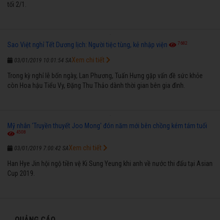
tối 2/1.
7682
Sao Việt nghỉ Tết Dương lịch: Người tiệc tùng, kẻ nhập viện
Xem chi tiết
03/01/2019 10:01:54 SA
Trong kỳ nghỉ lễ bốn ngày, Lan Phương, Tuấn Hưng gặp vấn đề sức khỏe
còn Hoa hậu Tiểu Vy, Đặng Thu Thảo dành thời gian bên gia đình.
Mỹ nhân 'Truyền thuyết Joo Mong' đón năm mới bên chồng kém tám tuổi
4508
Xem chi tiết
03/01/2019 7:00:42 SA
Han Hye Jin hội ngộ tiền vệ Ki Sung Yeung khi anh về nước thi đấu tại Asian
Cup 2019.
QUẢNG CÁO