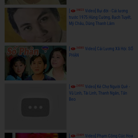
36023
[
Video] Bụi đời - Cải lương
trước 1975 Hùng Cường, Bạch Tuyết,
Mỹ Châu, Dũng Thanh Lâm
34585
[
Video] Cải Lương Xã Hội: SỐ
PHẬN
24592
[
Video] Kẻ Chợ Người Quê -
Vũ Linh, Tài Linh, Thanh Ngân, Tấn
Beo
23609
[
Video] Phạm Công Cúc Hoa