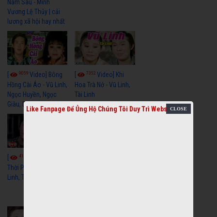
Năm Sau - Minh
Vương Lệ Thủy | cải
lương xã hội hay nhất
9059
7352
[
Video] Bông
[
Video] Khi
Hồng Cài Áo - Vũ Linh,
Hoa Trà Nở - Vũ Linh,
Ngọc Huyền, Ngọc
Tài Linh
Giàu, Diệp Lang
Like Fanpage Để Ủng Hộ Chúng Tôi Duy Trì Website
4110
[
Video] Một
3659
[
Video] Sóng
Thời Phóng Đãng - Vũ
Linh, Tài Linh, Chí Linh
Gió Làng Chài - Vũ
Linh, Tài Linh, Khánh
Tuấn