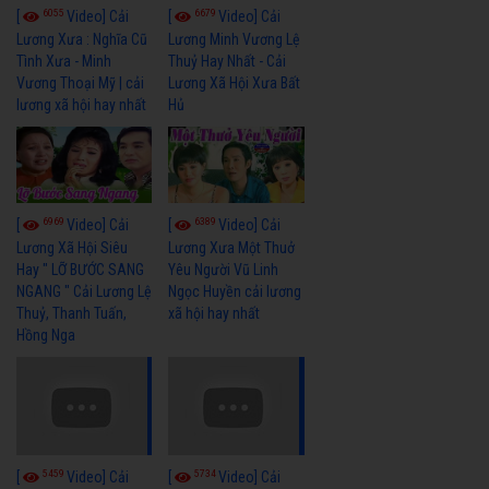
6055
6679
[
Video] Cải
[
Video] Cải
Lương Xưa : Nghĩa Cũ
Lương Minh Vương Lệ
Tình Xưa - Minh
Thuỷ Hay Nhất - Cải
Vương Thoại Mỹ | cải
Lương Xã Hội Xưa Bất
lương xã hội hay nhất
Hủ
6969
6389
[
Video] Cải
[
Video] Cải
Lương Xã Hội Siêu
Lương Xưa Một Thuở
Hay " LỠ BƯỚC SANG
Yêu Người Vũ Linh
NGANG " Cải Lương Lệ
Ngọc Huyền cải lương
Thuỷ, Thanh Tuấn,
xã hội hay nhất
Hồng Nga
5459
5734
[
Video] Cải
[
Video] Cải