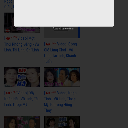
Ngọc Huyền, Ngọc
Tài Linh
Giàu, Diệp Lang
Powered by
netcore.vn
4109
[
Video] Một
3657
[
Video] Sóng
Thời Phóng Đãng - Vũ
Linh, Tài Linh, Chí Linh
Gió Làng Chài - Vũ
Linh, Tài Linh, Khánh
Tuấn
3767
3438
[
Video] Dãy
[
Video] Nhạc
Ngân Hà - Vũ Linh, Tài
Tình - Vũ Linh, Thoại
Linh, Thoại Mỹ
Mỹ, Phương Hồng
Thủy