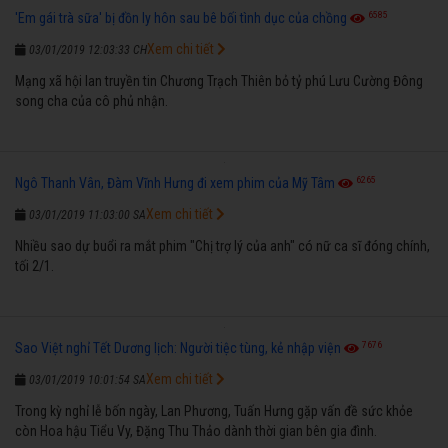
6585
'Em gái trà sữa' bị đồn ly hôn sau bê bối tình dục của chồng
Xem chi tiết
03/01/2019 12:03:33 CH
Mạng xã hội lan truyền tin Chương Trạch Thiên bỏ tỷ phú Lưu Cường Đông
song cha của cô phủ nhận.
6265
Ngô Thanh Vân, Đàm Vĩnh Hưng đi xem phim của Mỹ Tâm
Xem chi tiết
03/01/2019 11:03:00 SA
Nhiều sao dự buổi ra mắt phim "Chị trợ lý của anh" có nữ ca sĩ đóng chính,
tối 2/1.
7676
Sao Việt nghỉ Tết Dương lịch: Người tiệc tùng, kẻ nhập viện
Xem chi tiết
03/01/2019 10:01:54 SA
Trong kỳ nghỉ lễ bốn ngày, Lan Phương, Tuấn Hưng gặp vấn đề sức khỏe
còn Hoa hậu Tiểu Vy, Đặng Thu Thảo dành thời gian bên gia đình.