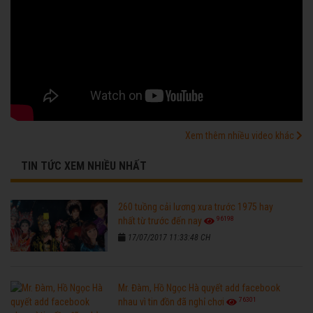
Xem thêm nhiều video khác
TIN TỨC XEM NHIỀU NHẤT
260 tuồng cải lương xưa trước 1975 hay
96198
nhất từ trước đến nay
17/07/2017 11:33:48 CH
Mr. Đàm, Hồ Ngọc Hà quyết add facebook
76301
nhau vì tin đồn đã nghỉ chơi