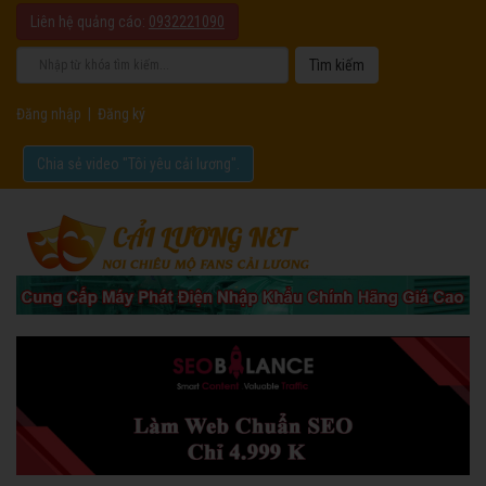
Liên hệ quảng cáo:
0932221090
Đăng nhập
|
Đăng ký
Chia sẻ video "Tôi yêu cải lương".