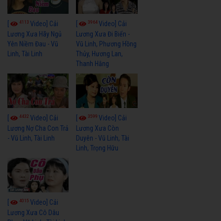
4113
3964
[
Video] Cải
[
Video] Cải
Lương Xưa Hãy Ngủ
Lương Xưa Đi Biển -
Yên Niềm Đau - Vũ
Vũ Linh, Phương Hồng
Linh, Tài Linh
Thủy, Hương Lan,
Thanh Hằng
4432
3599
[
Video] Cải
[
Video] Cải
Lương Nợ Cha Con Trả
Lương Xưa Còn
- Vũ Linh, Tài Linh
Duyên - Vũ Linh, Tài
Linh, Trọng Hữu
4015
[
Video] Cải
Lương Xưa Cô Dâu