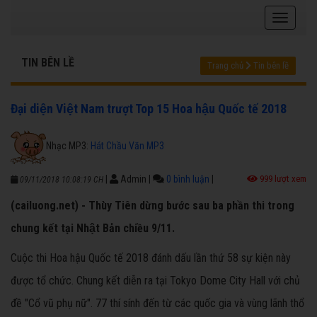
TIN BÊN LỀ
Trang chủ
Tin bên lề
Đại diện Việt Nam trượt Top 15 Hoa hậu Quốc tế 2018
Nhạc MP3:
Hát Chầu Văn MP3
|
Admin
|
0 bình luận
|
999 lượt xem
09/11/2018 10:08:19 CH
(cailuong.net) - Thùy Tiên dừng bước sau ba phần thi trong
chung kết tại Nhật Bản chiều 9/11.
Cuộc thi Hoa hậu Quốc tế 2018 đánh dấu lần thứ 58 sự kiện này
được tổ chức. Chung kết diễn ra tại Tokyo Dome City Hall với chủ
đề "Cổ vũ phụ nữ". 77 thí sính đến từ các quốc gia và vùng lãnh thổ