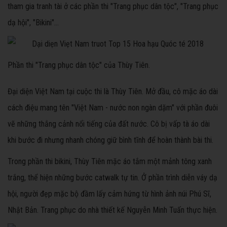
tham gia tranh tài ở các phần thi "Trang phục dân tộc", "Trang phục
dạ hội", "Bikini"...
Phần thi "Trang phục dân tộc" của Thùy Tiên.
Đại diện Việt Nam tại cuộc thi là Thùy Tiên. Mở đầu, cô mặc áo dài
cách điệu mang tên "Việt Nam - nước non ngàn dặm" với phần đuôi
vẽ những thắng cảnh nổi tiếng của đất nước. Cô bị vấp tà áo dài
khi bước đi nhưng nhanh chóng giữ bình tĩnh để hoàn thành bài thi.
Trong phần thi bikini, Thùy Tiên mặc áo tắm một mảnh tông xanh
trắng, thể hiện những bước catwalk tự tin. Ở phần trình diễn váy dạ
hội, người đẹp mặc bộ đầm lấy cảm hứng từ hình ảnh núi Phú Sĩ,
Nhật Bản. Trang phục do nhà thiết kế Nguyễn Minh Tuấn thực hiện.