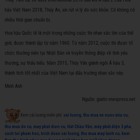
hậu Việt Nam 2018, Thúy An, xin rút vì lý do sức khỏe. Cô không có
nhiều thời gian chuẩn bị.
Hoa hậu Quốc tế là một trong những cuộc thi nhan sắc lớn của thế
giới, được thành lập từ năm 1960. Từ năm 2012, cuộc thi được tổ
chức thường niên tại Nhật Bản và truyền thông điệp về tình yêu
thương, sự thấu hiểu. Năm 2015, Thúy Vân giành ngôi Á hậu 3,
thành tích tốt nhất của Việt Nam tại đấu trường nhan sắc này.
Minh Anh
Nguồn: giaitri.vnexpress.net
Xem cải lương miễn phí:
cai luong
,
thu mua xe nuoc mia cu
,
thu mua do cu
,
may phat dien cu
,
Hát Chầu Văn
,
máy phát điện 3 pha
,
sach toi pham hoc
,
trich doan cai luong
,
thu mua may lanh cu
,
kem