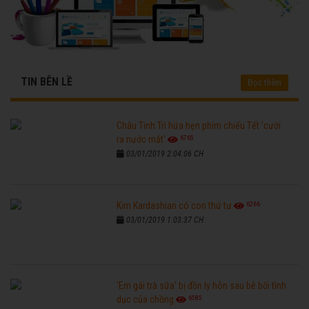
TIN BÊN LỀ
Đọc thêm
Châu Tinh Trì hứa hẹn phim chiếu Tết 'cười
6765
ra nước mắt'
03/01/2019 2:04:06 CH
6266
Kim Kardashian có con thứ tư
03/01/2019 1:03:37 CH
'Em gái trà sữa' bị đồn ly hôn sau bê bối tình
6585
dục của chồng