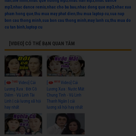
flan
,
the hinh
,
nhac que huong mp3
,
nhac han mp3
,
nhac dance
mp3
,
nhac dance remix
,
nhac cho ba bau
,
nhac dong que mp3
,
nhac xua
pham hong que
,
thu mua may phat dien
,
thu mua laptop cu
,
sua nap
bon cau thong minh
,
sua bon cau thong minh
,
may lanh cu
,
thu mua do
cu tan binh
,
laptop cu
[VIDEO] CÓ THỂ BẠN QUAN TÂM
7665
6918
[
Video] Cải
[
Video] Cải
Lương Xưa : Đời Cô
Lương Xưa : Nước Mắt
Diễm - Vũ Linh Tài
Chung Tình - Vũ Linh
Linh | cải lương xã hội
Thanh Ngân | cải
hay nhất
lương xã hội hay nhất