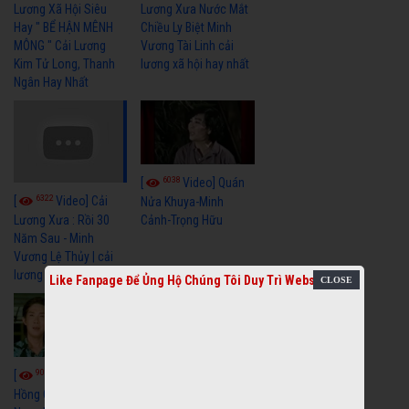
Lương Xã Hội Siêu
Lương Xưa Nước Mắt
Hay " BỂ HẬN MÊNH
Chiều Ly Biệt Minh
MÔNG " Cải Lương
Vương Tài Linh cải
Kim Tử Long, Thanh
lương xã hội hay nhất
Ngân Hay Nhất
6038
[
Video] Quán
6322
[
Video] Cải
Nửa Khuya-Minh
Cảnh-Trọng Hữu
Lương Xưa : Rồi 30
Năm Sau - Minh
Vương Lệ Thủy | cải
lương xã hội hay nhất
Like Fanpage Để Ủng Hộ Chúng Tôi Duy Trì Website
9056
7349
[
Video] Bông
[
Video] Khi
Hồng Cài Áo - Vũ Linh,
Hoa Trà Nở - Vũ Linh,