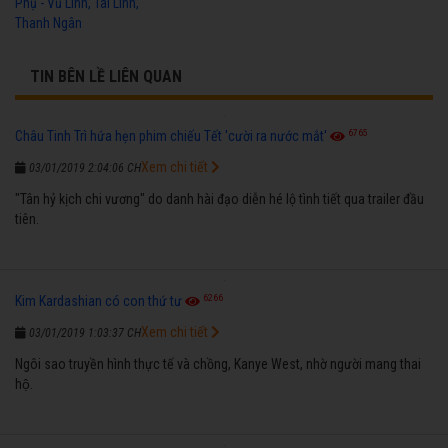
Phụ - Vũ Linh, Tài Linh,
Thanh Ngân
TIN BÊN LỀ LIÊN QUAN
6765
Châu Tinh Trì hứa hẹn phim chiếu Tết 'cười ra nước mắt'
Xem chi tiết
03/01/2019 2:04:06 CH
"Tân hỷ kịch chi vương" do danh hài đạo diễn hé lộ tình tiết qua trailer đầu
tiên.
6266
Kim Kardashian có con thứ tư
Xem chi tiết
03/01/2019 1:03:37 CH
Ngôi sao truyền hình thực tế và chồng, Kanye West, nhờ người mang thai
hộ.