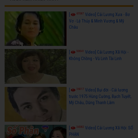
67087
[
Video] Cải Lương Xưa - Bơ
Vơ - Lệ Thủy & Minh Vương & Mỹ
Châu
50841
[
Video] Cải Lương Xã Hội -
Không Chồng - Vũ Linh Tài Linh
36017
[
Video] Bụi đời - Cải lương
trước 1975 Hùng Cường, Bạch Tuyết,
Mỹ Châu, Dũng Thanh Lâm
34582
[
Video] Cải Lương Xã Hội: SỐ
PHẬN