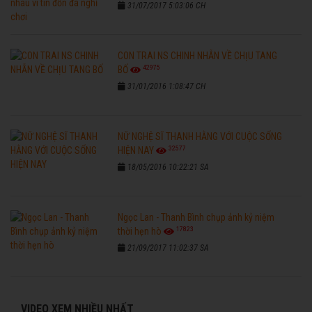
31/07/2017 5:03:06 CH
CON TRAI NS CHINH NHẪN VỀ CHỊU TANG
42975
BỐ
31/01/2016 1:08:47 CH
NỮ NGHỆ SĨ THANH HẰNG VỚI CUỘC SỐNG
32577
HIỆN NAY
18/05/2016 10:22:21 SA
Ngọc Lan - Thanh Bình chụp ảnh kỷ niệm
17823
thời hẹn hò
21/09/2017 11:02:37 SA
VIDEO XEM NHIỀU NHẤT