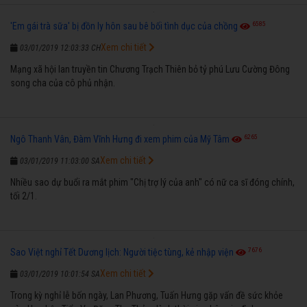
6585
'Em gái trà sữa' bị đồn ly hôn sau bê bối tình dục của chồng
Xem chi tiết
03/01/2019 12:03:33 CH
Mạng xã hội lan truyền tin Chương Trạch Thiên bỏ tỷ phú Lưu Cường Đông
song cha của cô phủ nhận.
6265
Ngô Thanh Vân, Đàm Vĩnh Hưng đi xem phim của Mỹ Tâm
Xem chi tiết
03/01/2019 11:03:00 SA
Nhiều sao dự buổi ra mắt phim "Chị trợ lý của anh" có nữ ca sĩ đóng chính,
tối 2/1.
7676
Sao Việt nghỉ Tết Dương lịch: Người tiệc tùng, kẻ nhập viện
Xem chi tiết
03/01/2019 10:01:54 SA
Trong kỳ nghỉ lễ bốn ngày, Lan Phương, Tuấn Hưng gặp vấn đề sức khỏe