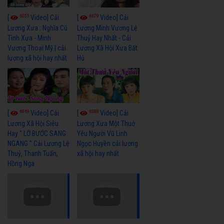
6055
6679
[
Video] Cải
[
Video] Cải
Lương Xưa : Nghĩa Cũ
Lương Minh Vương Lệ
Tình Xưa - Minh
Thuỷ Hay Nhất - Cải
Vương Thoại Mỹ | cải
Lương Xã Hội Xưa Bất
lương xã hội hay nhất
Hủ
6969
6388
[
Video] Cải
[
Video] Cải
Lương Xã Hội Siêu
Lương Xưa Một Thuở
Hay " LỠ BƯỚC SANG
Yêu Người Vũ Linh
NGANG " Cải Lương Lệ
Ngọc Huyền cải lương
Thuỷ, Thanh Tuấn,
xã hội hay nhất
Hồng Nga