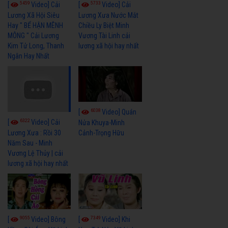
5459
5733
[
Video] Cải
[
Video] Cải
Lương Xã Hội Siêu
Lương Xưa Nước Mắt
Hay " BỂ HẬN MÊNH
Chiều Ly Biệt Minh
MÔNG " Cải Lương
Vương Tài Linh cải
Kim Tử Long, Thanh
lương xã hội hay nhất
Ngân Hay Nhất
6038
[
Video] Quán
6322
[
Video] Cải
Nửa Khuya-Minh
Cảnh-Trọng Hữu
Lương Xưa : Rồi 30
Năm Sau - Minh
Vương Lệ Thủy | cải
lương xã hội hay nhất
9055
7349
[
Video] Bông
[
Video] Khi