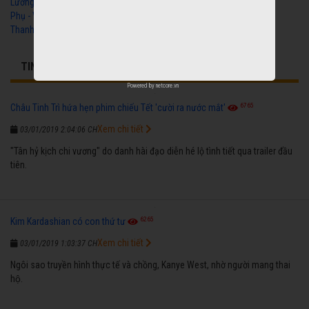
Lương Xưa Cô Dâu
Phụ - Vũ Linh, Tài Linh,
Thanh Ngân
TIN BÊN LỀ LIÊN QUAN
Powered by
netcore.vn
6765
Châu Tinh Trì hứa hẹn phim chiếu Tết 'cười ra nước mắt'
Xem chi tiết
03/01/2019 2:04:06 CH
"Tân hỷ kịch chi vương" do danh hài đạo diễn hé lộ tình tiết qua trailer đầu
tiên.
6265
Kim Kardashian có con thứ tư
Xem chi tiết
03/01/2019 1:03:37 CH
Ngôi sao truyền hình thực tế và chồng, Kanye West, nhờ người mang thai
hộ.