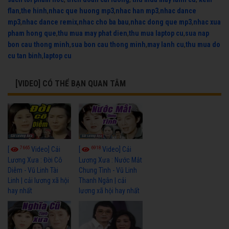
flan
,
the hinh
,
nhac que huong mp3
,
nhac han mp3
,
nhac dance
mp3
,
nhac dance remix
,
nhac cho ba bau
,
nhac dong que mp3
,
nhac xua
pham hong que
,
thu mua may phat dien
,
thu mua laptop cu
,
sua nap
bon cau thong minh
,
sua bon cau thong minh
,
may lanh cu
,
thu mua do
cu tan binh
,
laptop cu
[VIDEO] CÓ THỂ BẠN QUAN TÂM
7665
6918
[
Video] Cải
[
Video] Cải
Lương Xưa : Đời Cô
Lương Xưa : Nước Mắt
Diễm - Vũ Linh Tài
Chung Tình - Vũ Linh
Linh | cải lương xã hội
Thanh Ngân | cải
hay nhất
lương xã hội hay nhất