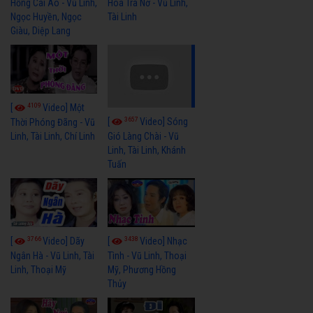
Hồng Cài Áo - Vũ Linh,
Hoa Trà Nở - Vũ Linh,
Ngọc Huyền, Ngọc
Tài Linh
Giàu, Diệp Lang
4109
[
Video] Một
3657
[
Video] Sóng
Thời Phóng Đãng - Vũ
Linh, Tài Linh, Chí Linh
Gió Làng Chài - Vũ
Linh, Tài Linh, Khánh
Tuấn
3766
3438
[
Video] Dãy
[
Video] Nhạc
Ngân Hà - Vũ Linh, Tài
Tình - Vũ Linh, Thoại
Linh, Thoại Mỹ
Mỹ, Phương Hồng
Thủy