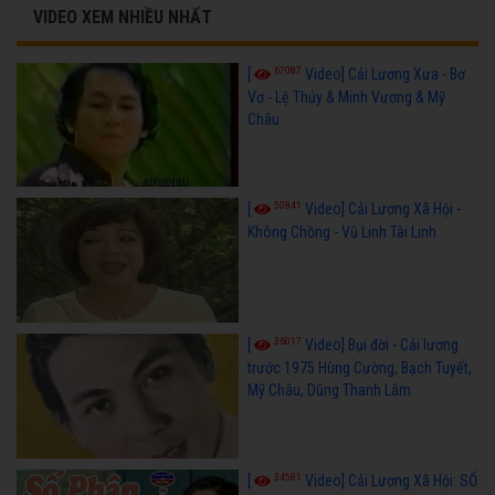
VIDEO XEM NHIỀU NHẤT
67087
[
Video] Cải Lương Xưa - Bơ
Vơ - Lệ Thủy & Minh Vương & Mỹ
Châu
50841
[
Video] Cải Lương Xã Hội -
Không Chồng - Vũ Linh Tài Linh
36017
[
Video] Bụi đời - Cải lương
trước 1975 Hùng Cường, Bạch Tuyết,
Mỹ Châu, Dũng Thanh Lâm
34581
[
Video] Cải Lương Xã Hội: SỐ