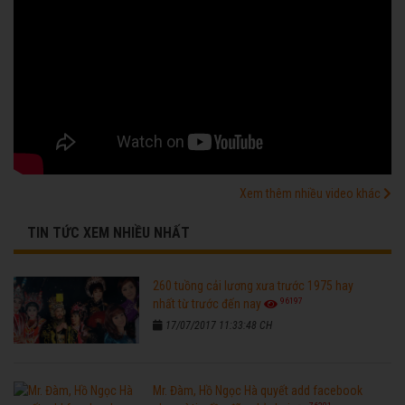
Xem thêm nhiều video khác
TIN TỨC XEM NHIỀU NHẤT
260 tuồng cải lương xưa trước 1975 hay
96197
nhất từ trước đến nay
17/07/2017 11:33:48 CH
Mr. Đàm, Hồ Ngọc Hà quyết add facebook