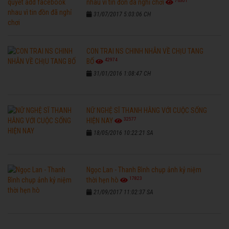
76301
nhau vì tin đồn đã nghỉ chơi
31/07/2017 5:03:06 CH
CON TRAI NS CHINH NHẪN VỀ CHỊU TANG
42974
BỐ
31/01/2016 1:08:47 CH
NỮ NGHỆ SĨ THANH HẰNG VỚI CUỘC SỐNG
32577
HIỆN NAY
18/05/2016 10:22:21 SA
Ngọc Lan - Thanh Bình chụp ảnh kỷ niệm
17823
thời hẹn hò
21/09/2017 11:02:37 SA