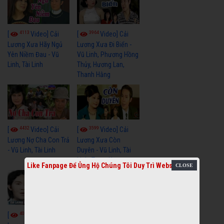
4113
3964
[
Video] Cải
[
Video] Cải
Lương Xưa Hãy Ngủ
Lương Xưa Đi Biển -
Yên Niềm Đau - Vũ
Vũ Linh, Phương Hồng
Linh, Tài Linh
Thủy, Hương Lan,
Thanh Hằng
4432
3599
[
Video] Cải
[
Video] Cải
Lương Nợ Cha Con Trả
Lương Xưa Còn
- Vũ Linh, Tài Linh
Duyên - Vũ Linh, Tài
Linh, Trọng Hữu
Like Fanpage Để Ủng Hộ Chúng Tôi Duy Trì Website
4015
[
Video] Cải