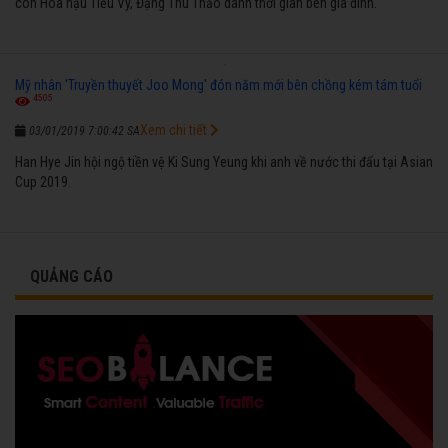
còn Hoa hậu Tiểu Vy, Đặng Thu Thảo dành thời gian bên gia đình.
Mỹ nhân 'Truyền thuyết Joo Mong' đón năm mới bên chồng kém tám tuổi
4505
Xem chi tiết
03/01/2019 7:00:42 SA
Han Hye Jin hội ngộ tiền vệ Ki Sung Yeung khi anh về nước thi đấu tại Asian
Cup 2019.
QUẢNG CÁO