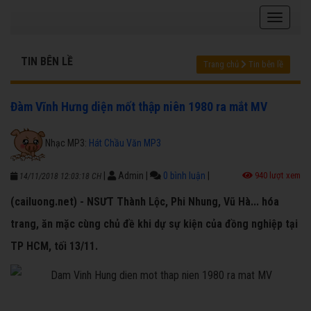
TIN BÊN LỀ
Trang chủ
Tin bên lề
Đàm Vĩnh Hưng diện mốt thập niên 1980 ra mắt MV
Nhạc MP3:
Hát Chầu Văn MP3
|
Admin
|
0 bình luận
|
940 lượt xem
14/11/2018 12:03:18 CH
(cailuong.net) - NSƯT Thành Lộc, Phi Nhung, Vũ Hà... hóa
trang, ăn mặc cùng chủ đề khi dự sự kiện của đồng nghiệp tại
TP HCM, tối 13/11.