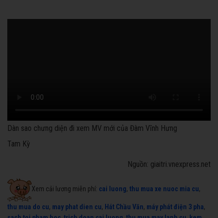
Dàn sao chưng diện đi xem MV mới của Đàm Vĩnh Hưng
Tam Kỳ
Nguồn: giaitri.vnexpress.net
Xem cải lương miễn phí:
cai luong
,
thu mua xe nuoc mia cu
,
thu mua do cu
,
may phat dien cu
,
Hát Chầu Văn
,
máy phát điện 3 pha
,
sach toi pham hoc
,
trich doan cai luong
,
thu mua may lanh cu
,
kem