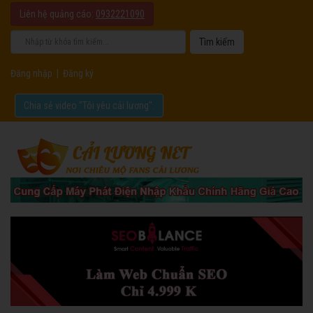
Liên hệ quảng cáo:
0932221090
Đăng nhập
|
Đăng ký
Chia sẻ video "Tôi yêu cải lương".