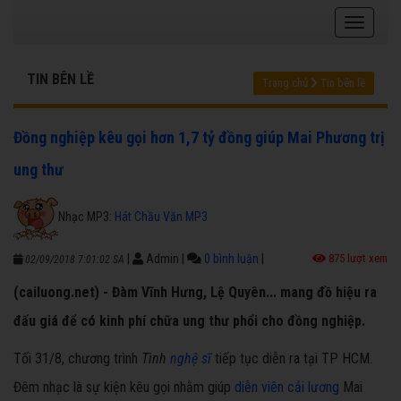
TIN BÊN LỀ
Trang chủ
Tin bên lề
Đồng nghiệp kêu gọi hơn 1,7 tỷ đồng giúp Mai Phương trị
ung thư
Nhạc MP3:
Hát Chầu Văn MP3
|
Admin
|
0 bình luận
|
875 lượt xem
02/09/2018 7:01:02 SA
(cailuong.net) - Đàm Vĩnh Hưng, Lệ Quyên... mang đồ hiệu ra
đấu giá để có kinh phí chữa ung thư phổi cho đồng nghiệp.
Tối 31/8, chương trình
Tình
nghệ sĩ
tiếp tục diễn ra tại TP HCM.
Đêm nhạc là sự kiện kêu gọi nhằm giúp
diễn viên cải lương
Mai