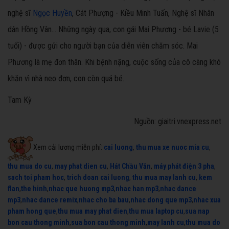
nghệ sĩ
Ngọc Huyền
, Cát Phượng - Kiều Minh Tuấn, Nghệ sĩ Nhân
dân Hồng Vân... Những ngày qua, con gái Mai Phương - bé Lavie (5
tuổi) - được gửi cho người bạn của diễn viên chăm sóc. Mai
Phương là mẹ đơn thân. Khi bệnh nặng, cuộc sống của cô càng khó
khăn vì nhà neo đơn, con còn quá bé.
Tam Kỳ
Nguồn: giaitri.vnexpress.net
Xem cải lương miễn phí:
cai luong
,
thu mua xe nuoc mia cu
,
thu mua do cu
,
may phat dien cu
,
Hát Chầu Văn
,
máy phát điện 3 pha
,
sach toi pham hoc
,
trich doan cai luong
,
thu mua may lanh cu
,
kem
flan
,
the hinh
,
nhac que huong mp3
,
nhac han mp3
,
nhac dance
mp3
,
nhac dance remix
,
nhac cho ba bau
,
nhac dong que mp3
,
nhac xua
pham hong que
,
thu mua may phat dien
,
thu mua laptop cu
,
sua nap
bon cau thong minh
,
sua bon cau thong minh
,
may lanh cu
,
thu mua do