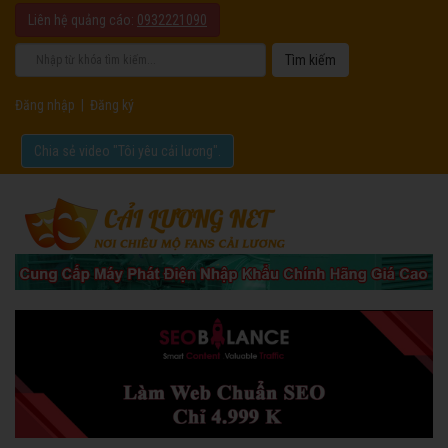
Liên hệ quảng cáo:
0932221090
Đăng nhập
|
Đăng ký
Chia sẻ video "Tôi yêu cải lương".