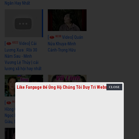
Ngân Hay Nhất
6038
[
Video] Quán
6322
[
Video] Cải
Nửa Khuya-Minh
Cảnh-Trọng Hữu
Lương Xưa : Rồi 30
Năm Sau - Minh
Vương Lệ Thủy | cải
lương xã hội hay nhất
Like Fanpage Để Ủng Hộ Chúng Tôi Duy Trì Website
9055
7349
[
Video] Bông
[
Video] Khi
Hồng Cài Áo - Vũ Linh,
Hoa Trà Nở - Vũ Linh,
Ngọc Huyền, Ngọc
Tài Linh
Giàu, Diệp Lang