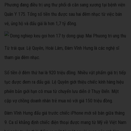
Phương đang điều trị ung thư phổi di căn sang xương tại bệnh viện
Quân Y 175. Tổng số tiền thu được sau hai đêm nhạc từ việc bán
vé, ủng hộ và đấu giá là hơn 1,7 tỷ đồng.
Từ trái qua: Lệ Quyên, Hoài Lâm, Đàm Vĩnh Hưng là các nghệ sĩ
tham gia đêm nhạc.
Số tiền ở đêm thứ hai là 920 triệu đồng. Nhiều vật phẩm giá trị tiếp
tục được đem ra đấu giá. Lệ Quyên giới thiệu chiếc kính hàng hiệu
phiên bản giới hạn cô mua từ chuyến lưu diễn ở Thụy Điển. Một
cặp vợ chồng doanh nhân trẻ mua nó với giá 150 triệu đồng.
Đàm Vĩnh Hưng đấu giá trước chiếc iPhone mới sẽ bán giữa tháng
9. Ca sĩ khẳng định chiếc điện thoại được mang từ Mỹ về Việt Nam