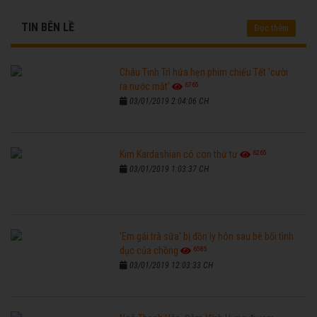
TIN BÊN LỀ
Đọc thêm
Châu Tinh Trì hứa hẹn phim chiếu Tết 'cười
6765
ra nước mắt'
03/01/2019 2:04:06 CH
6265
Kim Kardashian có con thứ tư
03/01/2019 1:03:37 CH
'Em gái trà sữa' bị đồn ly hôn sau bê bối tình
6585
dục của chồng
03/01/2019 12:03:33 CH