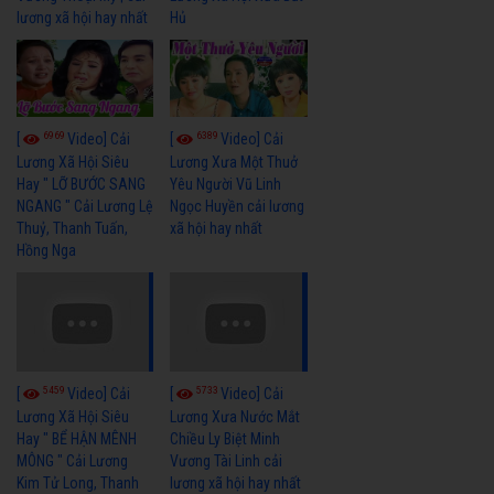
lương xã hội hay nhất
Hủ
6969
6389
[
Video] Cải
[
Video] Cải
Lương Xã Hội Siêu
Lương Xưa Một Thuở
Hay " LỠ BƯỚC SANG
Yêu Người Vũ Linh
NGANG " Cải Lương Lệ
Ngọc Huyền cải lương
Thuỷ, Thanh Tuấn,
xã hội hay nhất
Hồng Nga
5459
5733
[
Video] Cải
[
Video] Cải
Lương Xã Hội Siêu
Lương Xưa Nước Mắt
Hay " BỂ HẬN MÊNH
Chiều Ly Biệt Minh
MÔNG " Cải Lương
Vương Tài Linh cải
Kim Tử Long, Thanh
lương xã hội hay nhất