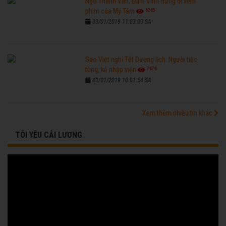
Ngô Thanh Vân, Đàm Vĩnh Hưng đi xem
6265
phim của Mỹ Tâm
03/01/2019 11:03:00 SA
Sao Việt nghỉ Tết Dương lịch: Người tiệc
7676
tùng, kẻ nhập viện
03/01/2019 10:01:54 SA
Xem thêm nhiều tin khác
TÔI YÊU CẢI LƯƠNG