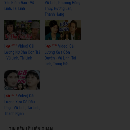
Yên Niềm Đau - Vũ
Vũ Linh, Phương Hồng
Linh, Tài Linh
Thủy, Hương Lan,
Thanh Hằng
4432
3599
[
Video] Cải
[
Video] Cải
Lương Nợ Cha Con Trả
Lương Xưa Còn
- Vũ Linh, Tài Linh
Duyên - Vũ Linh, Tài
Linh, Trọng Hữu
4015
[
Video] Cải
Lương Xưa Cô Dâu
Phụ - Vũ Linh, Tài Linh,
Thanh Ngân
TIN BÊN LỀ LIÊN QUAN