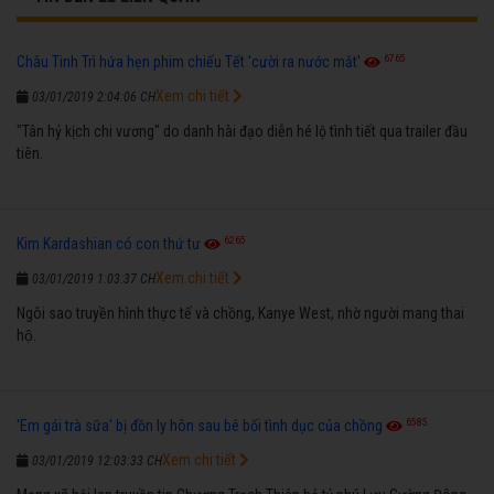
6765
Châu Tinh Trì hứa hẹn phim chiếu Tết 'cười ra nước mắt'
Xem chi tiết
03/01/2019 2:04:06 CH
"Tân hỷ kịch chi vương" do danh hài đạo diễn hé lộ tình tiết qua trailer đầu
tiên.
6265
Kim Kardashian có con thứ tư
Xem chi tiết
03/01/2019 1:03:37 CH
Ngôi sao truyền hình thực tế và chồng, Kanye West, nhờ người mang thai
hộ.
6585
'Em gái trà sữa' bị đồn ly hôn sau bê bối tình dục của chồng
Xem chi tiết
03/01/2019 12:03:33 CH