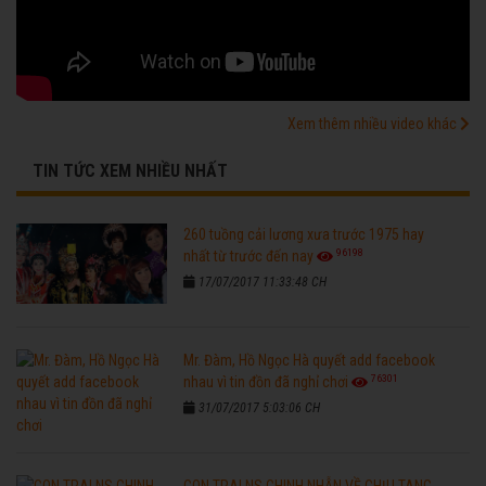
Xem thêm nhiều video khác
TIN TỨC XEM NHIỀU NHẤT
260 tuồng cải lương xưa trước 1975 hay
96198
nhất từ trước đến nay
17/07/2017 11:33:48 CH
Mr. Đàm, Hồ Ngọc Hà quyết add facebook
76301
nhau vì tin đồn đã nghỉ chơi
31/07/2017 5:03:06 CH
CON TRAI NS CHINH NHẪN VỀ CHỊU TANG