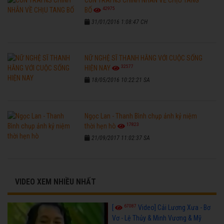
42975
BỐ
31/01/2016 1:08:47 CH
NỮ NGHỆ SĨ THANH HẰNG VỚI CUỘC SỐNG
32577
HIỆN NAY
18/05/2016 10:22:21 SA
Ngọc Lan - Thanh Bình chụp ảnh kỷ niệm
17823
thời hẹn hò
21/09/2017 11:02:37 SA
VIDEO XEM NHIỀU NHẤT
67087
[
Video] Cải Lương Xưa - Bơ
Vơ - Lệ Thủy & Minh Vương & Mỹ