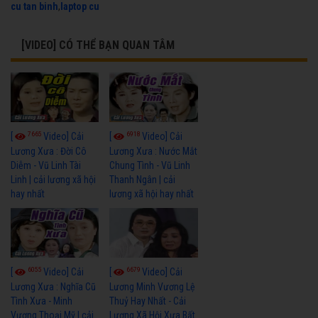
cu tan binh
,
laptop cu
[VIDEO] CÓ THỂ BẠN QUAN TÂM
7665
6918
[
Video] Cải
[
Video] Cải
Lương Xưa : Đời Cô
Lương Xưa : Nước Mắt
Diễm - Vũ Linh Tài
Chung Tình - Vũ Linh
Linh | cải lương xã hội
Thanh Ngân | cải
hay nhất
lương xã hội hay nhất
6055
6679
[
Video] Cải
[
Video] Cải
Lương Xưa : Nghĩa Cũ
Lương Minh Vương Lệ
Tình Xưa - Minh
Thuỷ Hay Nhất - Cải
Vương Thoại Mỹ | cải
Lương Xã Hội Xưa Bất