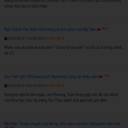
Mạng xã hội lan truyền tin Chương Trạch Thiên bỏ tỷ phú Lưu Cường Đông
song cha của cô phủ nhận.
6265
Ngô Thanh Vân, Đàm Vĩnh Hưng đi xem phim của Mỹ Tâm
Xem chi tiết
03/01/2019 11:03:00 SA
Nhiều sao dự buổi ra mắt phim "Chị trợ lý của anh" có nữ ca sĩ đóng chính,
tối 2/1.
7676
Sao Việt nghỉ Tết Dương lịch: Người tiệc tùng, kẻ nhập viện
Xem chi tiết
03/01/2019 10:01:54 SA
Trong kỳ nghỉ lễ bốn ngày, Lan Phương, Tuấn Hưng gặp vấn đề sức khỏe
còn Hoa hậu Tiểu Vy, Đặng Thu Thảo dành thời gian bên gia đình.
Mỹ nhân 'Truyền thuyết Joo Mong' đón năm mới bên chồng kém tám tuổi
4505