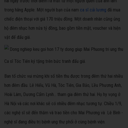
hai ngày trước thời điểm ra mắt từ một người quen của anh làm
trong hãng Apple. Một người bạn của nam
ca sĩ cải lương
đã mua
chiếc điện thoại với giá 170 triệu đồng. Một doanh nhân cũng ủng
hộ đêm nhạc hơn nửa tỷ đồng, bao gồm tiền mặt, voucher và hiện
vật để đấu giá.
Ca sĩ Tóc Tiên ký tặng trên bức tranh đấu giá.
Ban tổ chức vui mừng khi số tiền thu được trong đêm thứ hai nhiều
hơn đêm đầu. Lê Hiếu, Vũ Hà, Tóc Tiên, Gia Bảo, Lều Phương Anh,
Hoài Lâm, Dương Cẩm Lynh... tham gia đêm thứ hai. Họ hy vọng ở
Hà Nội và các nơi khác sẽ có nhiều đêm nhạc tương tự. Chiều 1/9,
các nghệ sĩ sẽ đến thăm và trao tiền cho Mai Phương và Lê Bình -
nghệ sĩ đang điều trị bệnh ung thư phổi ở cùng bệnh viện.