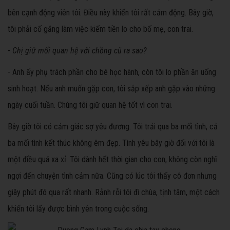
bên cạnh động viên tôi. Điều này khiến tôi rất cảm động. Bây giờ,
tôi phải cố gắng làm việc kiếm tiền lo cho bố mẹ, con trai.
-
Chị giữ mối quan hệ với chồng cũ ra sao?
- Anh ấy phụ trách phần cho bé học hành, còn tôi lo phần ăn uống
sinh hoạt. Nếu anh muốn gặp con, tôi sắp xếp anh gặp vào những
ngày cuối tuần. Chúng tôi giữ quan hệ tốt vì con trai.
Bây giờ tôi có cảm giác sợ yêu đương. Tôi trải qua ba mối tình, cả
ba mối tình kết thúc không êm đẹp. Tình yêu bây giờ đối với tôi là
một điều quá xa xỉ. Tôi dành hết thời gian cho con, không còn nghĩ
ngợi đến chuyện tình cảm nữa. Cũng có lúc tôi thấy cô đơn nhưng
giây phút đó qua rất nhanh. Rảnh rỗi tôi đi chùa, tịnh tâm, một cách
khiến tôi lấy được bình yên trong cuộc sống.