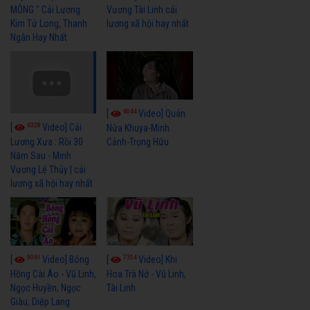
MÔNG " Cải Lương
Vương Tài Linh cải
Kim Tử Long, Thanh
lương xã hội hay nhất
Ngân Hay Nhất
6044
[
Video] Quán
6328
[
Video] Cải
Nửa Khuya-Minh
Cảnh-Trọng Hữu
Lương Xưa : Rồi 30
Năm Sau - Minh
Vương Lệ Thủy | cải
lương xã hội hay nhất
9061
7354
[
Video] Bông
[
Video] Khi
Hồng Cài Áo - Vũ Linh,
Hoa Trà Nở - Vũ Linh,
Ngọc Huyền, Ngọc
Tài Linh
Giàu, Diệp Lang