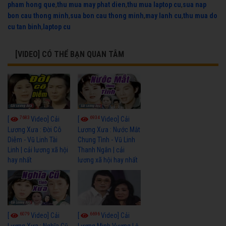
pham hong que
,
thu mua may phat dien
,
thu mua laptop cu
,
sua nap
bon cau thong minh
,
sua bon cau thong minh
,
may lanh cu
,
thu mua do
cu tan binh
,
laptop cu
[VIDEO] CÓ THỂ BẠN QUAN TÂM
7683
6934
[
Video] Cải
[
Video] Cải
Lương Xưa : Đời Cô
Lương Xưa : Nước Mắt
Diễm - Vũ Linh Tài
Chung Tình - Vũ Linh
Linh | cải lương xã hội
Thanh Ngân | cải
hay nhất
lương xã hội hay nhất
6079
6696
[
Video] Cải
[
Video] Cải