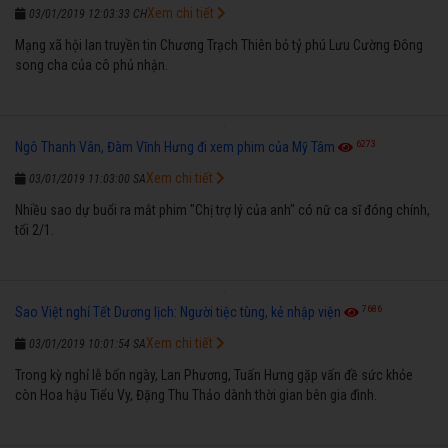
Xem chi tiết
03/01/2019 12:03:33 CH
Mạng xã hội lan truyền tin Chương Trạch Thiên bỏ tỷ phú Lưu Cường Đông
song cha của cô phủ nhận.
6273
Ngô Thanh Vân, Đàm Vĩnh Hưng đi xem phim của Mỹ Tâm
Xem chi tiết
03/01/2019 11:03:00 SA
Nhiều sao dự buổi ra mắt phim "Chị trợ lý của anh" có nữ ca sĩ đóng chính,
tối 2/1.
7686
Sao Việt nghỉ Tết Dương lịch: Người tiệc tùng, kẻ nhập viện
Xem chi tiết
03/01/2019 10:01:54 SA
Trong kỳ nghỉ lễ bốn ngày, Lan Phương, Tuấn Hưng gặp vấn đề sức khỏe
còn Hoa hậu Tiểu Vy, Đặng Thu Thảo dành thời gian bên gia đình.