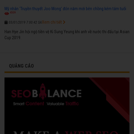
Mỹ nhân 'Truyền thuyết Joo Mong' đón năm mới bên chồng kém tám tuổi
4509
Xem chi tiết
03/01/2019 7:00:42 SA
Han Hye Jin hội ngộ tiền vệ Ki Sung Yeung khi anh về nước thi đấu tại Asian
Cup 2019.
QUẢNG CÁO