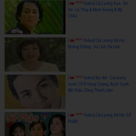
67094
[
Video] Cải Lương Xưa - Bơ
Vơ - Lệ Thủy & Minh Vương & Mỹ
Châu
50847
[
Video] Cải Lương Xã Hội -
Không Chồng - Vũ Linh Tài Linh
36026
[
Video] Bụi đời - Cải lương
trước 1975 Hùng Cường, Bạch Tuyết,
Mỹ Châu, Dũng Thanh Lâm
34590
[
Video] Cải Lương Xã Hội: SỐ
PHẬN