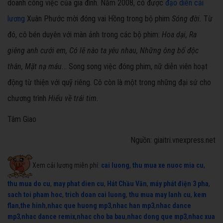
doanh công việc của gia đình. Năm 2008, cô được
đạo diễn cải
lương
Xuân Phước mời đóng vai Hồng trong bộ phim
Sóng đời.
Từ
đó, cô bén duyên với màn ảnh trong các bộ phim:
Hoa dại, Ra
giêng anh cưới em, Có lẽ nào ta yêu nhau, Những ông bố độc
thân, Mặt nạ máu.
.. Song song việc đóng phim, nữ diễn viên hoạt
động từ thiện với quỹ riêng. Cô còn là một trong những đại sứ cho
chương trình
Hiểu về trái tim.
Tâm Giao
Nguồn: giaitri.vnexpress.net
Xem cải lương miễn phí:
cai luong
,
thu mua xe nuoc mia cu
,
thu mua do cu
,
may phat dien cu
,
Hát Chầu Văn
,
máy phát điện 3 pha
,
sach toi pham hoc
,
trich doan cai luong
,
thu mua may lanh cu
,
kem
flan
,
the hinh
,
nhac que huong mp3
,
nhac han mp3
,
nhac dance
mp3
,
nhac dance remix
,
nhac cho ba bau
,
nhac dong que mp3
,
nhac xua