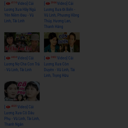
4116
3966
[
Video] Cải
[
Video] Cải
Lương Xưa Hãy Ngủ
Lương Xưa Đi Biển -
Yên Niềm Đau - Vũ
Vũ Linh, Phương Hồng
Linh, Tài Linh
Thủy, Hương Lan,
Thanh Hằng
4434
3602
[
Video] Cải
[
Video] Cải
Lương Nợ Cha Con Trả
Lương Xưa Còn
- Vũ Linh, Tài Linh
Duyên - Vũ Linh, Tài
Linh, Trọng Hữu
4020
[
Video] Cải
Lương Xưa Cô Dâu
Phụ - Vũ Linh, Tài Linh,
Thanh Ngân