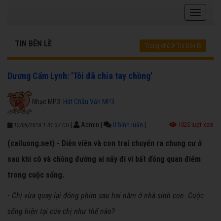
TIN BÊN LỀ
Trang chủ
Tin bên lề
Dương Cẩm Lynh: 'Tôi đã chia tay chồng'
Nhạc MP3:
Hát Chầu Văn MP3
|
Admin
|
0 bình luận
|
1025 lượt xem
12/09/2018 1:01:37 CH
(cailuong.net) - Diễn viên và con trai chuyển ra chung cư ở
sau khi cô và chồng đường ai nấy đi vì bất đồng quan điểm
trong cuộc sống.
-
Chị vừa quay lại đóng phim sau hai năm ở nhà sinh con. Cuộc
sống hiện tại của chị như thế nào?