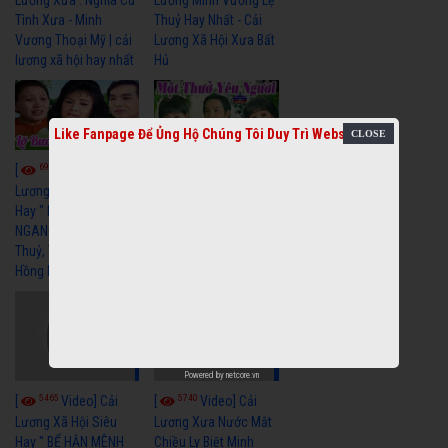
Lương Xưa : Nghĩa Cũ
Lương Minh Vương Lệ
Tình Xưa - Minh
Thuỷ Hay Nhất - Cải
Vương Thoại Mỹ | cải
Lương Xã Hội Xưa Bất
lương xã hội hay nhất
Hủ
Like Fanpage Để Ủng Hộ Chúng Tôi Duy Trì Website
6988
6397
[
Video] Cải
[
Video] Cải
Lương Xã Hội Siêu
Lương Xưa Một Thuở
Hay " LỠ BƯỚC SANG
Yêu Người Vũ Linh
NGANG " Cải Lương Lệ
Ngọc Huyền cải lương
Thuỷ, Thanh Tuấn,
xã hội hay nhất
Hồng Nga
Powered by
netcore.vn
5465
5740
[
Video] Cải
[
Video] Cải
Lương Xã Hội Siêu
Lương Xưa Nước Mắt
Hay " BỂ HẬN MÊNH
Chiều Ly Biệt Minh