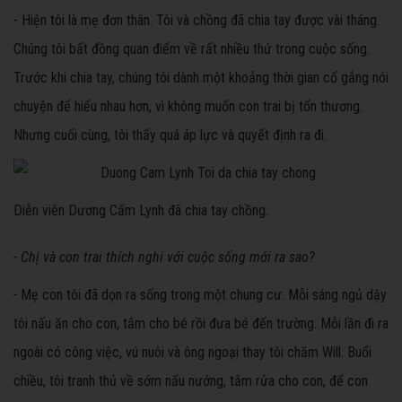
- Hiện tôi là mẹ đơn thân. Tôi và chồng đã chia tay
được vài tháng.
Chúng tôi bất đồng quan điểm về rất nhiều thứ trong cuộc sống.
Trước khi chia tay, chúng tôi dành một khoảng thời gian cố gắng nói
chuyện để hiểu nhau hơn, vì không muốn con trai bị tổn thương.
Nhưng cuối cùng, tôi thấy quá áp lực và quyết định ra đi.
Diễn viên Dương Cẩm Lynh đã chia tay chồng.
- Chị và con trai thích nghi với cuộc sống mới ra sao?
-
Mẹ con tôi đã dọn ra sống trong một chung cư. Mỗi sáng ngủ dậy
tôi nấu ăn cho con, tắm cho bé rồi đưa bé đến trường. Mỗi lần đi ra
ngoài có công việc, vú nuôi và ông ngoại thay tôi chăm Will. Buổi
chiều, tôi tranh thủ về sớm nấu nướng, tắm rửa cho con, để con