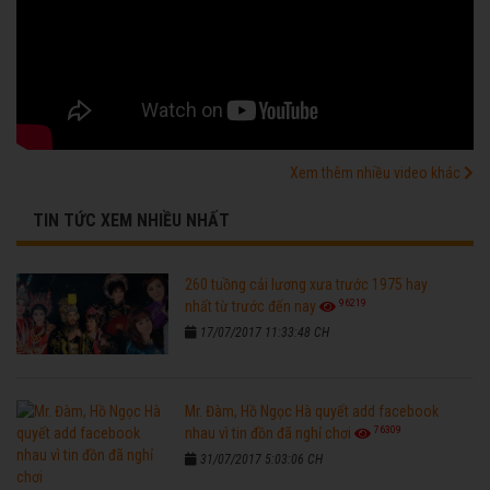
Xem thêm nhiều video khác
TIN TỨC XEM NHIỀU NHẤT
260 tuồng cải lương xưa trước 1975 hay
96219
nhất từ trước đến nay
17/07/2017 11:33:48 CH
Mr. Đàm, Hồ Ngọc Hà quyết add facebook
76309
nhau vì tin đồn đã nghỉ chơi
31/07/2017 5:03:06 CH