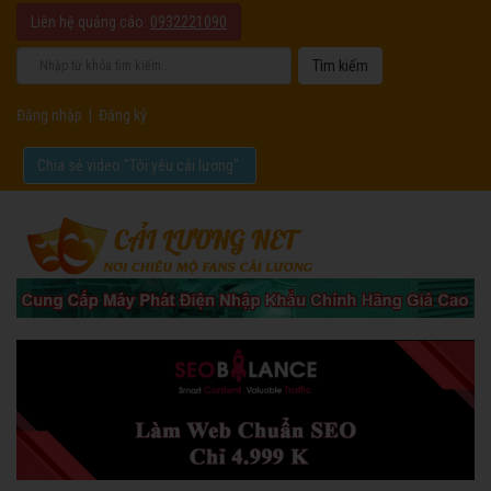
Liên hệ quảng cáo:
0932221090
Đăng nhập
|
Đăng ký
Chia sẻ video "Tôi yêu cải lương".