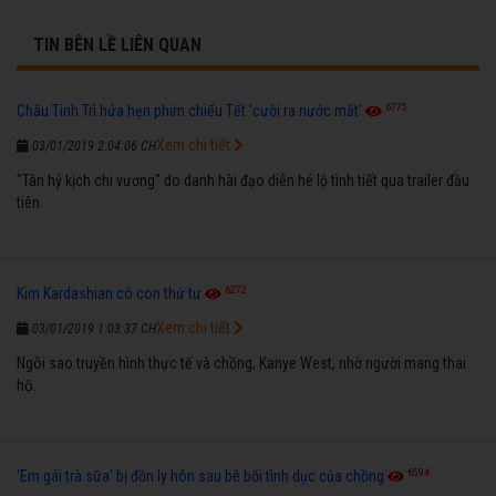
TIN BÊN LỀ LIÊN QUAN
6775
Châu Tinh Trì hứa hẹn phim chiếu Tết 'cười ra nước mắt'
Xem chi tiết
03/01/2019 2:04:06 CH
"Tân hỷ kịch chi vương" do danh hài đạo diễn hé lộ tình tiết qua trailer đầu
tiên.
6272
Kim Kardashian có con thứ tư
Xem chi tiết
03/01/2019 1:03:37 CH
Ngôi sao truyền hình thực tế và chồng, Kanye West, nhờ người mang thai
hộ.
6594
'Em gái trà sữa' bị đồn ly hôn sau bê bối tình dục của chồng