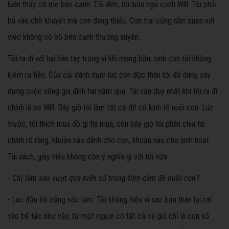
luôn thấy có mẹ bên cạnh. Tối đến, tôi luôn ngủ cạnh Will. Tôi phải
bù vào chỗ khuyết mà con đang thiếu. Con trai cũng dần quen với
việc không có bố bên cạnh thường xuyên.
Tôi ra đi với hai bàn tay trắng vì khi mang bầu, sinh con tôi không
kiếm ra tiền. Của cải dành dụm lúc còn độc thân tôi đã dùng xây
dựng cuộc sống gia đình hai năm qua. Tài sản duy nhất khi tôi ra đi
chính là bé Will. Bây giờ tôi làm tất cả để có kinh tế nuôi con. Lúc
trước, tôi thích mua đồ gì thì mua, còn bây giờ tôi phân chia tài
chính rõ ràng, khoản nào dành cho con, khoản nào cho sinh hoạt.
Túi xách, giày hiệu không còn ý nghĩa gì với tôi nữa
-
Chị làm sao vượt qua biến cố trong tình cảm để nuôi con?
-
Lúc đầu tôi cũng sốc lắm. Tôi không hiểu vì sao bản thân lại rơi
vào bế tắc như vậy, từ một người có tất cả và giờ chỉ là con số