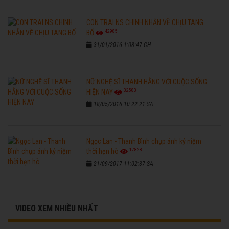
CON TRAI NS CHINH NHẪN VỀ CHỊU TANG
42985
BỐ
31/01/2016 1:08:47 CH
NỮ NGHỆ SĨ THANH HẰNG VỚI CUỘC SỐNG
32583
HIỆN NAY
18/05/2016 10:22:21 SA
Ngọc Lan - Thanh Bình chụp ảnh kỷ niệm
17828
thời hẹn hò
21/09/2017 11:02:37 SA
VIDEO XEM NHIỀU NHẤT