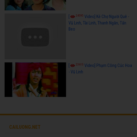
24595
[
Video] Kẻ Chợ Người Quê -
Vũ Linh, Tài Linh, Thanh Ngân, Tấn
Beo
23613
[
Video] Phạm Công Cúc Hoa
- Vũ Linh
CAILUONG.NET