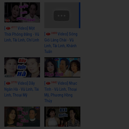
4111
[
Video] Một
3659
[
Video] Sóng
Thời Phóng Đãng - Vũ
Linh, Tài Linh, Chí Linh
Gió Làng Chài - Vũ
Linh, Tài Linh, Khánh
Tuấn
3770
3442
[
Video] Dãy
[
Video] Nhạc
Ngân Hà - Vũ Linh, Tài
Tình - Vũ Linh, Thoại
Linh, Thoại Mỹ
Mỹ, Phương Hồng
Thủy