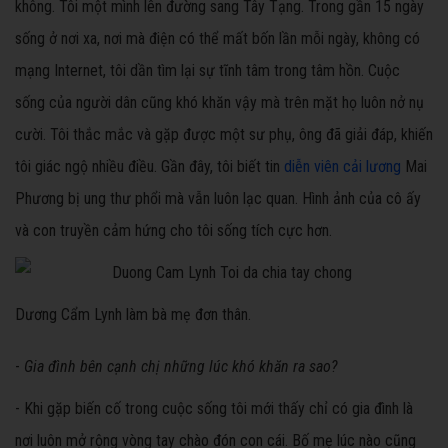
không. Tôi một mình lên đường sang Tây Tạng. Trong gần 15 ngày
sống ở nơi xa, nơi mà điện có thể mất bốn lần mỗi ngày, không có
mạng Internet, tôi dần tìm lại sự tĩnh tâm trong tâm hồn. Cuộc
sống của người dân cũng khó khăn vậy mà trên mặt họ luôn nở nụ
cười. Tôi thắc mắc và gặp được một sư phụ, ông đã giải đáp, khiến
tôi giác ngộ nhiều điều. Gần đây, tôi biết tin
diễn viên cải lương
Mai
Phương bị ung thư phổi mà vẫn luôn lạc quan. Hình ảnh của cô ấy
và con truyền cảm hứng cho tôi sống tích cực hơn.
Dương Cẩm Lynh làm bà mẹ đơn thân.
-
Gia đình bên cạnh chị những lúc khó khăn ra sao?
- Khi gặp biến cố trong cuộc sống tôi mới thấy chỉ có gia đình là
nơi luôn mở rộng vòng tay chào đón con cái. Bố mẹ lúc nào cũng