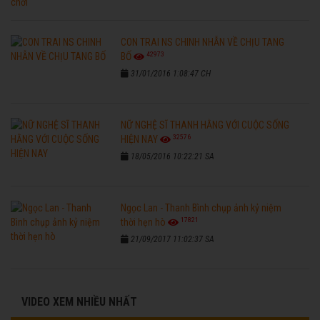
CON TRAI NS CHINH NHẪN VỀ CHỊU TANG
42973
BỐ
31/01/2016 1:08:47 CH
NỮ NGHỆ SĨ THANH HẰNG VỚI CUỘC SỐNG
32576
HIỆN NAY
18/05/2016 10:22:21 SA
Ngọc Lan - Thanh Bình chụp ảnh kỷ niệm
17821
thời hẹn hò
21/09/2017 11:02:37 SA
VIDEO XEM NHIỀU NHẤT