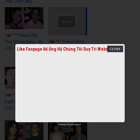
Giàu, Diệp Lang
4109
[
Video] Một
3657
[
Video] Sóng
Thời Phóng Đãng - Vũ
Linh, Tài Linh, Chí Linh
Gió Làng Chài - Vũ
Like Fanpage Để Ủng Hộ Chúng Tôi Duy Trì Website
Linh, Tài Linh, Khánh
Tuấn
3766
3438
[
Video] Dãy
[
Video] Nhạc
Ngân Hà - Vũ Linh, Tài
Tình - Vũ Linh, Thoại
Linh, Thoại Mỹ
Mỹ, Phương Hồng
Thủy
Powered by
netcore.vn