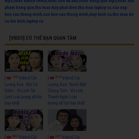
mp3
,
nhac dance remix
,
nhac cho ba bau
,
nhac dong que mp3
,
nhac xua
pham hong que
,
thu mua may phat dien
,
thu mua laptop cu
,
sua nap
bon cau thong minh
,
sua bon cau thong minh
,
may lanh cu
,
thu mua do
cu tan binh
,
laptop cu
[VIDEO] CÓ THỂ BẠN QUAN TÂM
7665
6918
[
Video] Cải
[
Video] Cải
Lương Xưa : Đời Cô
Lương Xưa : Nước Mắt
Diễm - Vũ Linh Tài
Chung Tình - Vũ Linh
Linh | cải lương xã hội
Thanh Ngân | cải
hay nhất
lương xã hội hay nhất
6054
6677
[
Video] Cải
[
Video] Cải