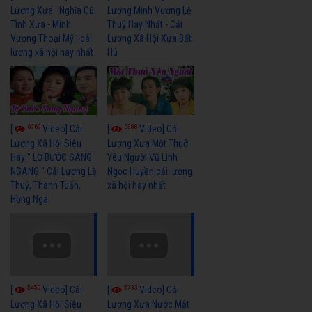
Lương Xưa : Nghĩa Cũ
Lương Minh Vương Lệ
Tình Xưa - Minh
Thuỷ Hay Nhất - Cải
Vương Thoại Mỹ | cải
Lương Xã Hội Xưa Bất
lương xã hội hay nhất
Hủ
6969
6388
[
Video] Cải
[
Video] Cải
Lương Xã Hội Siêu
Lương Xưa Một Thuở
Hay " LỠ BƯỚC SANG
Yêu Người Vũ Linh
NGANG " Cải Lương Lệ
Ngọc Huyền cải lương
Thuỷ, Thanh Tuấn,
xã hội hay nhất
Hồng Nga
5459
5733
[
Video] Cải
[
Video] Cải
Lương Xã Hội Siêu
Lương Xưa Nước Mắt