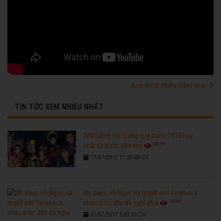
Xem thêm nhiều video khác
TIN TỨC XEM NHIỀU NHẤT
260 tuồng cải lương xưa trước 1975 hay
96195
nhất từ trước đến nay
17/07/2017 11:33:48 CH
Mr. Đàm, Hồ Ngọc Hà quyết add facebook
76300
nhau vì tin đồn đã nghỉ chơi
31/07/2017 5:03:06 CH