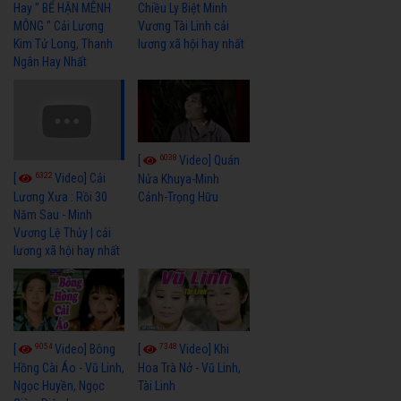
Hay " BỂ HẬN MÊNH
Chiều Ly Biệt Minh
MÔNG " Cải Lương
Vương Tài Linh cải
Kim Tử Long, Thanh
lương xã hội hay nhất
Ngân Hay Nhất
6038
[
Video] Quán
6322
[
Video] Cải
Nửa Khuya-Minh
Cảnh-Trọng Hữu
Lương Xưa : Rồi 30
Năm Sau - Minh
Vương Lệ Thủy | cải
lương xã hội hay nhất
9054
7348
[
Video] Bông
[
Video] Khi
Hồng Cài Áo - Vũ Linh,
Hoa Trà Nở - Vũ Linh,
Ngọc Huyền, Ngọc
Tài Linh