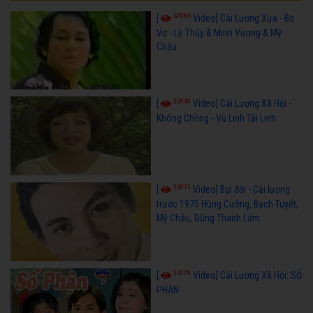
67086
[
Video] Cải Lương Xưa - Bơ
Vơ - Lệ Thủy & Minh Vương & Mỹ
Châu
50840
[
Video] Cải Lương Xã Hội -
Không Chồng - Vũ Linh Tài Linh
36015
[
Video] Bụi đời - Cải lương
trước 1975 Hùng Cường, Bạch Tuyết,
Mỹ Châu, Dũng Thanh Lâm
34579
[
Video] Cải Lương Xã Hội: SỐ
PHẬN