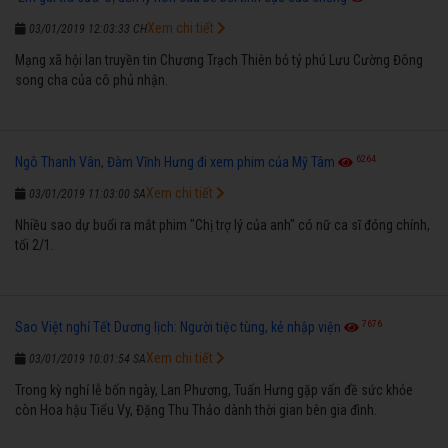
Xem chi tiết
03/01/2019 12:03:33 CH
Mạng xã hội lan truyền tin Chương Trạch Thiên bỏ tỷ phú Lưu Cường Đông
song cha của cô phủ nhận.
6264
Ngô Thanh Vân, Đàm Vĩnh Hưng đi xem phim của Mỹ Tâm
Xem chi tiết
03/01/2019 11:03:00 SA
Nhiều sao dự buổi ra mắt phim "Chị trợ lý của anh" có nữ ca sĩ đóng chính,
tối 2/1.
7676
Sao Việt nghỉ Tết Dương lịch: Người tiệc tùng, kẻ nhập viện
Xem chi tiết
03/01/2019 10:01:54 SA
Trong kỳ nghỉ lễ bốn ngày, Lan Phương, Tuấn Hưng gặp vấn đề sức khỏe
còn Hoa hậu Tiểu Vy, Đặng Thu Thảo dành thời gian bên gia đình.