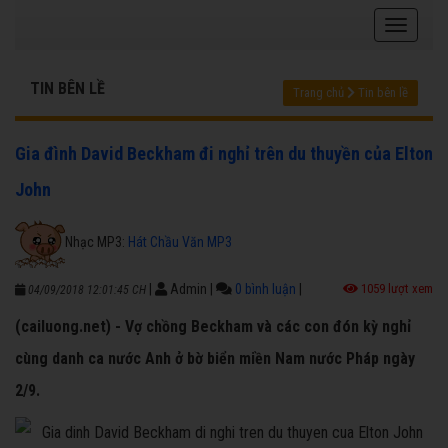
TIN BÊN LỀ
Trang chủ
Tin bên lề
Gia đình David Beckham đi nghỉ trên du thuyền của Elton
John
Nhạc MP3:
Hát Chầu Văn MP3
|
Admin
|
0 bình luận
|
1059 lượt xem
04/09/2018 12:01:45 CH
(cailuong.net) - Vợ chồng Beckham và các con đón kỳ nghỉ
cùng danh ca nước Anh ở bờ biển miền Nam nước Pháp ngày
2/9.