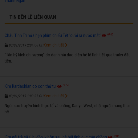
Thanh Ngân
TIN BÊN LỀ LIÊN QUAN
6765
Châu Tinh Trì hứa hẹn phim chiếu Tết 'cười ra nước mắt'
Xem chi tiết
03/01/2019 2:04:06 CH
"Tân hỷ kịch chi vương" do danh hài đạo diễn hé lộ tình tiết qua trailer đầu
tiên.
6264
Kim Kardashian có con thứ tư
Xem chi tiết
03/01/2019 1:03:37 CH
Ngôi sao truyền hình thực tế và chồng, Kanye West, nhờ người mang thai
hộ.
6585
'Em gái trà sữa' bị đồn ly hôn sau bê bối tình dục của chồng