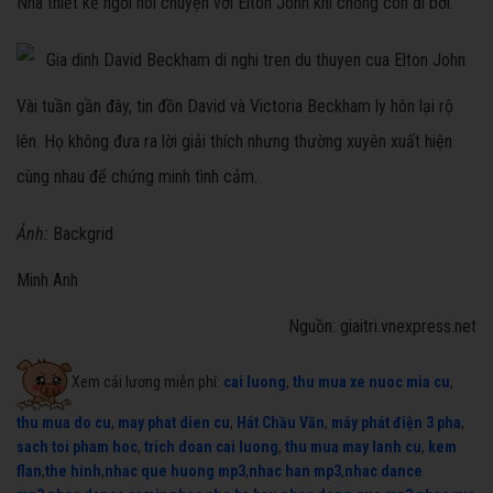
Nhà thiết kế ngồi nói chuyện với Elton John khi chồng con đi bơi.
Vài tuần gần đây, tin đồn David và Victoria Beckham ly hôn lại rộ
lên. Họ không đưa ra lời giải thích nhưng thường xuyên xuất hiện
cùng nhau để chứng minh tình cảm.
Ảnh:
Backgrid
Minh Anh
Nguồn: giaitri.vnexpress.net
Xem cải lương miễn phí:
cai luong
,
thu mua xe nuoc mia cu
,
thu mua do cu
,
may phat dien cu
,
Hát Chầu Văn
,
máy phát điện 3 pha
,
sach toi pham hoc
,
trich doan cai luong
,
thu mua may lanh cu
,
kem
flan
,
the hinh
,
nhac que huong mp3
,
nhac han mp3
,
nhac dance