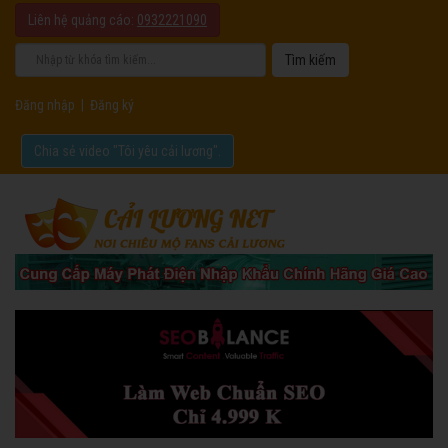
Liên hệ quảng cáo:
0932221090
Đăng nhập
|
Đăng ký
Chia sẻ video "Tôi yêu cải lương".