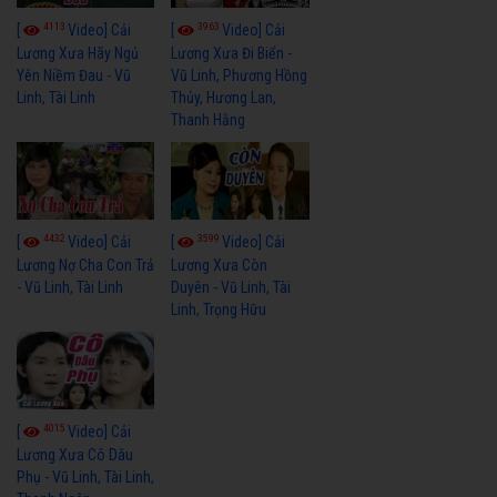
4113
3963
[
Video] Cải
[
Video] Cải
Lương Xưa Hãy Ngủ
Lương Xưa Đi Biển -
Yên Niềm Đau - Vũ
Vũ Linh, Phương Hồng
Linh, Tài Linh
Thủy, Hương Lan,
Thanh Hằng
4432
3599
[
Video] Cải
[
Video] Cải
Lương Nợ Cha Con Trả
Lương Xưa Còn
- Vũ Linh, Tài Linh
Duyên - Vũ Linh, Tài
Linh, Trọng Hữu
4015
[
Video] Cải
Lương Xưa Cô Dâu
Phụ - Vũ Linh, Tài Linh,