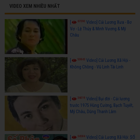
VIDEO XEM NHIỀU NHẤT
67090
[
Video] Cải Lương Xưa - Bơ
Vơ - Lệ Thủy & Minh Vương & Mỹ
Châu
50843
[
Video] Cải Lương Xã Hội -
Không Chồng - Vũ Linh Tài Linh
36019
[
Video] Bụi đời - Cải lương
trước 1975 Hùng Cường, Bạch Tuyết,
Mỹ Châu, Dũng Thanh Lâm
34584
[
Video] Cải Lương Xã Hội: SỐ