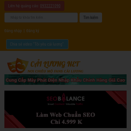
Liên hệ quảng cáo:
0932221090
Đăng nhập
|
Đăng ký
Chia sẻ video "Tôi yêu cải lương".