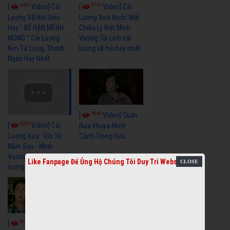
5461
5737
[
Video] Cải
[
Video] Cải
Lương Xã Hội Siêu
Lương Xưa Nước Mắt
Hay " BỂ HẬN MÊNH
Chiều Ly Biệt Minh
MÔNG " Cải Lương
Vương Tài Linh cải
Kim Tử Long, Thanh
lương xã hội hay nhất
Ngân Hay Nhất
6040
[
Video] Quán
6324
[
Video] Cải
Nửa Khuya-Minh
Cảnh-Trọng Hữu
Lương Xưa : Rồi 30
Năm Sau - Minh
Vương Lệ Thủy | cải
Like Fanpage Để Ủng Hộ Chúng Tôi Duy Trì Website
lương xã hội hay nhất
9058
7351
[
Video] Bông
[
Video] Khi