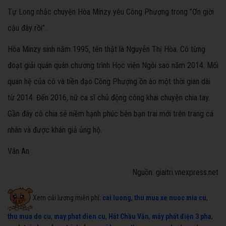
Tự Long nhắc chuyện Hòa Minzy yêu Công Phượng trong "Ơn giời
cậu đây rồi".
Hòa Minzy sinh năm 1995, tên thật là Nguyễn Thị Hòa. Cô từng
đoạt giải quán quân chương trình Học viện Ngôi sao năm 2014. Mối
quan hệ của cô và tiền đạo Công Phượng ồn ào một thời gian dài
từ 2014. Đến 2016, nữ ca sĩ chủ động công khai chuyện chia tay.
Gần đây cô chia sẻ niềm hạnh phúc bên bạn trai mới trên trang cá
nhân và được khán giả ủng hộ.
Vân An
Nguồn: giaitri.vnexpress.net
Xem cải lương miễn phí:
cai luong
,
thu mua xe nuoc mia cu
,
thu mua do cu
,
may phat dien cu
,
Hát Chầu Văn
,
máy phát điện 3 pha
,