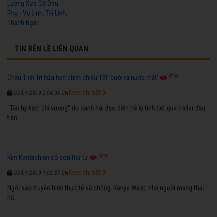
Lương Xưa Cô Dâu
Phụ - Vũ Linh, Tài Linh,
Thanh Ngân
TIN BÊN LỀ LIÊN QUAN
6769
Châu Tinh Trì hứa hẹn phim chiếu Tết 'cười ra nước mắt'
Xem chi tiết
03/01/2019 2:04:06 CH
"Tân hỷ kịch chi vương" do danh hài đạo diễn hé lộ tình tiết qua trailer đầu
tiên.
6268
Kim Kardashian có con thứ tư
Xem chi tiết
03/01/2019 1:03:37 CH
Ngôi sao truyền hình thực tế và chồng, Kanye West, nhờ người mang thai
hộ.