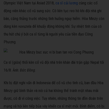
Olympic Việt Nam tại Asiad 2018,
ca sĩ cải lương
cùng các cổ
động viên khác cổ vũ sung sức. Cô liên tục reo hò khi đội nhà ghi
bàn, căng thẳng trước những tình huống nguy hiểm. Hòa Minzy còn
dùng kèn vuvuzela để khuấy động không khí. Sự nhiệt tình của cô
thu hút chú ý bởi ca sĩ từng là người yêu của tiền đạo Công
Phượng.
Ca sĩ (giữa) thổi kèn cổ vũ đội nhà trên khán đài trận gặp Nepal tối
16/8. Ảnh:
Đức Đồng.
Khi bị đặt nghi vấn đi Indonesia để cổ vũ cho tình cũ, ban đầu Hòa
Minzy giữ bình thản và nói cả hai không thể tránh mặt nhau mãi
được, cô đi vì công việc. Tuy nhiên, những thông tin đồn đoán trên
mạng xã hội liên tiếp bủa vây khiến ca sĩ mệt mỏi. Đỉnh điểm, cô bị