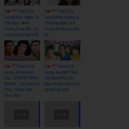
6067
6687
[
Video] Cải
[
Video] Cải
Lương Xưa : Nghĩa Cũ
Lương Minh Vương Lệ
Tình Xưa - Minh
Thuỷ Hay Nhất - Cải
Vương Thoại Mỹ | cải
Lương Xã Hội Xưa Bất
lương xã hội hay nhất
Hủ
6975
6391
[
Video] Cải
[
Video] Cải
Lương Xã Hội Siêu
Lương Xưa Một Thuở
Hay " LỠ BƯỚC SANG
Yêu Người Vũ Linh
NGANG " Cải Lương Lệ
Ngọc Huyền cải lương
Thuỷ, Thanh Tuấn,
xã hội hay nhất
Hồng Nga