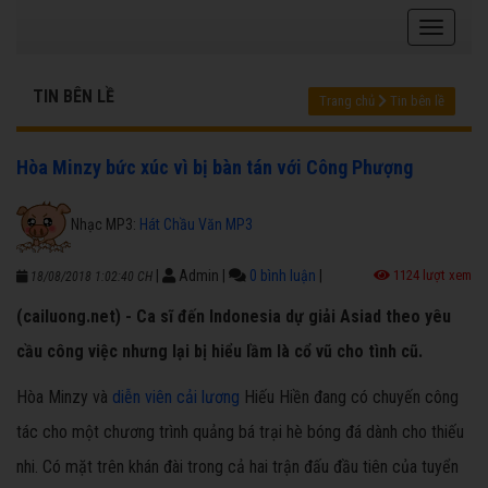
TIN BÊN LỀ
Trang chủ
Tin bên lề
Hòa Minzy bức xúc vì bị bàn tán với Công Phượng
Nhạc MP3:
Hát Chầu Văn MP3
|
Admin
|
0 bình luận
|
1124 lượt xem
18/08/2018 1:02:40 CH
(cailuong.net) - Ca sĩ đến Indonesia dự giải Asiad theo yêu
cầu công việc nhưng lại bị hiểu lầm là cổ vũ cho tình cũ.
Hòa Minzy và
diễn viên cải lương
Hiếu Hiền đang có chuyến công
tác cho một chương trình quảng bá trại hè bóng đá dành cho thiếu
nhi. Có mặt trên khán đài trong cả hai trận đấu đầu tiên của tuyển