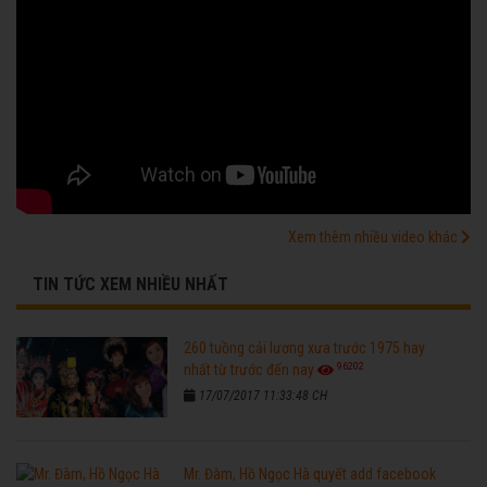
Xem thêm nhiều video khác
TIN TỨC XEM NHIỀU NHẤT
260 tuồng cải lương xưa trước 1975 hay
96202
nhất từ trước đến nay
17/07/2017 11:33:48 CH
Mr. Đàm, Hồ Ngọc Hà quyết add facebook