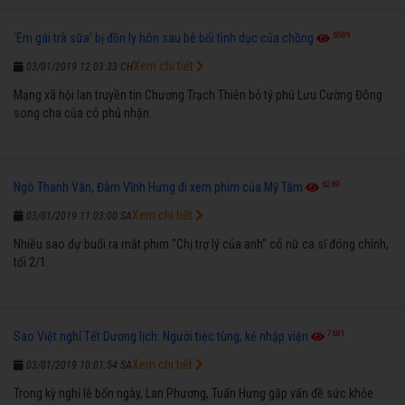
6589
'Em gái trà sữa' bị đồn ly hôn sau bê bối tình dục của chồng
Xem chi tiết
03/01/2019 12:03:33 CH
Mạng xã hội lan truyền tin Chương Trạch Thiên bỏ tỷ phú Lưu Cường Đông
song cha của cô phủ nhận.
6269
Ngô Thanh Vân, Đàm Vĩnh Hưng đi xem phim của Mỹ Tâm
Xem chi tiết
03/01/2019 11:03:00 SA
Nhiều sao dự buổi ra mắt phim "Chị trợ lý của anh" có nữ ca sĩ đóng chính,
tối 2/1.
7681
Sao Việt nghỉ Tết Dương lịch: Người tiệc tùng, kẻ nhập viện
Xem chi tiết
03/01/2019 10:01:54 SA
Trong kỳ nghỉ lễ bốn ngày, Lan Phương, Tuấn Hưng gặp vấn đề sức khỏe