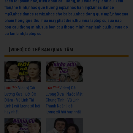
sach toi pham hoc
,
trich doan cai luong
,
thu mua may lanh cu
,
kem
flan
,
the hinh
,
nhac que huong mp3
,
nhac han mp3
,
nhac dance
mp3
,
nhac dance remix
,
nhac cho ba bau
,
nhac dong que mp3
,
nhac xua
pham hong que
,
thu mua may phat dien
,
thu mua laptop cu
,
sua nap
bon cau thong minh
,
sua bon cau thong minh
,
may lanh cu
,
thu mua do
cu tan binh
,
laptop cu
[VIDEO] CÓ THỂ BẠN QUAN TÂM
7672
6924
[
Video] Cải
[
Video] Cải
Lương Xưa : Đời Cô
Lương Xưa : Nước Mắt
Diễm - Vũ Linh Tài
Chung Tình - Vũ Linh
Linh | cải lương xã hội
Thanh Ngân | cải
hay nhất
lương xã hội hay nhất