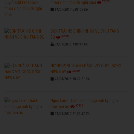
76305
nhau vì tin đồn đã nghỉ chơi
31/07/2017 5:03:06 CH
CON TRAI NS CHINH NHẪN VỀ CHỊU TANG
42978
BỐ
31/01/2016 1:08:47 CH
NỮ NGHỆ SĨ THANH HẰNG VỚI CUỘC SỐNG
32580
HIỆN NAY
18/05/2016 10:22:21 SA
Ngọc Lan - Thanh Bình chụp ảnh kỷ niệm
17825
thời hẹn hò
21/09/2017 11:02:37 SA