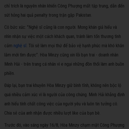
chỉ trích là nguyên nhân khiến Công Phượng mất tập trung, dẫn đến
sút hỏng hai quả penalty trong trận gặp Pakistan.
Cô bức xúc: "Nghệ sĩ cũng là con người. Mong khán giả hiểu và
nhìn nhận sự việc một cách khách quan, tránh làm tổn thương tình
cảm
nghệ sĩ
. Tôi sẽ làm mọi thứ để bảo vệ hạnh phúc mà khó khăn
lắm mới tìm được". Hòa Minzy cũng xin lỗi bạn trai - doanh nhân
Minh Hải - trên trang cá nhân vì e ngại những đồn thổi làm anh buồn
phiền.
Đáp lại, bạn trai khuyên Hòa Minzy giữ bình tĩnh, không nên bộc lộ
quá nhiều cảm xúc vì là người của công chúng. Minh Hải khẳng định
anh hiểu tính chất công việc của người yêu và luôn tin tưởng cô.
Chia sẻ của anh nhận được nhiều lượt like của bạn bè.
Trước đó, vào sáng ngày 16/8, Hòa Minzy chạm mặt Công Phượng