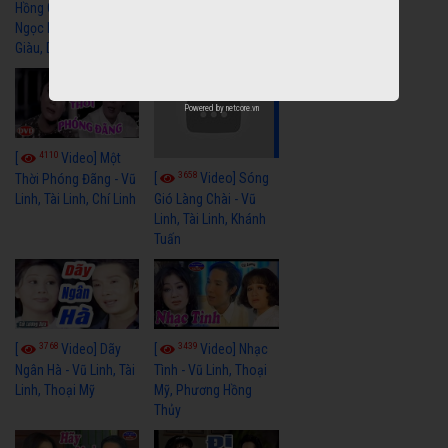
Hồng Cài Áo - Vũ Linh,
Hoa Trà Nở - Vũ Linh,
Ngọc Huyền, Ngọc
Tài Linh
Giàu, Diệp Lang
Powered by
netcore.vn
4110
[
Video] Một
3658
[
Video] Sóng
Thời Phóng Đãng - Vũ
Linh, Tài Linh, Chí Linh
Gió Làng Chài - Vũ
Linh, Tài Linh, Khánh
Tuấn
3768
3439
[
Video] Dãy
[
Video] Nhạc
Ngân Hà - Vũ Linh, Tài
Tình - Vũ Linh, Thoại
Linh, Thoại Mỹ
Mỹ, Phương Hồng
Thủy