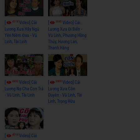
4114
3965
[
Video] Cải
[
Video] Cải
Lương Xưa Hãy Ngủ
Lương Xưa Đi Biển -
Yên Niềm Đau - Vũ
Vũ Linh, Phương Hồng
Linh, Tài Linh
Thủy, Hương Lan,
Thanh Hằng
4433
3600
[
Video] Cải
[
Video] Cải
Lương Nợ Cha Con Trả
Lương Xưa Còn
- Vũ Linh, Tài Linh
Duyên - Vũ Linh, Tài
Linh, Trọng Hữu
4016
[
Video] Cải