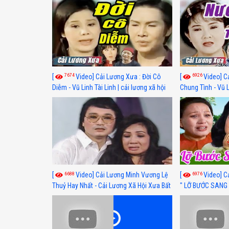
7674
6926
[
Video] Cải Lương Xưa : Đời Cô
[
Video] C
Diễm - Vũ Linh Tài Linh | cải lương xã hội
Chung Tình - Vũ 
hay nhất
lương xã hội hay
6688
6976
[
Video] Cải Lương Minh Vương Lệ
[
Video] C
Thuỷ Hay Nhất - Cải Lương Xã Hội Xưa Bất
" LỠ BƯỚC SANG 
Hủ
Thuỷ, Thanh Tuấ