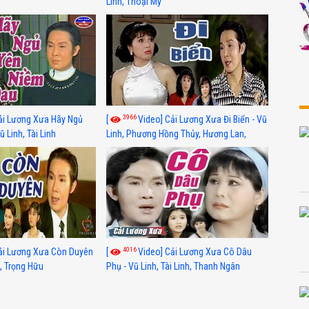
Linh, Thoại Mỹ
3966
ải Lương Xưa Hãy Ngủ
[
Video] Cải Lương Xưa Đi Biển - Vũ
 Linh, Tài Linh
Linh, Phương Hồng Thủy, Hương Lan,
Thanh Hằng
4016
ải Lương Xưa Còn Duyên
[
Video] Cải Lương Xưa Cô Dâu
h, Trọng Hữu
Phụ - Vũ Linh, Tài Linh, Thanh Ngân