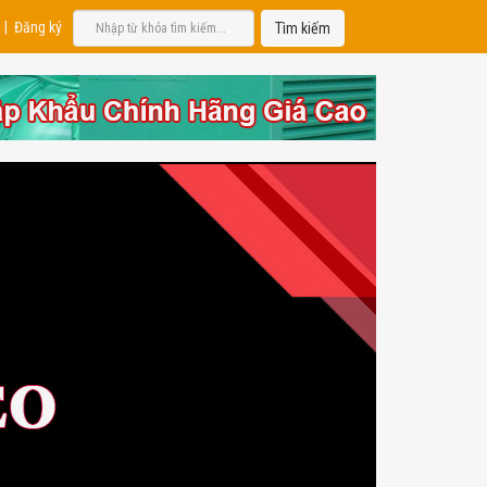
|
Đăng ký