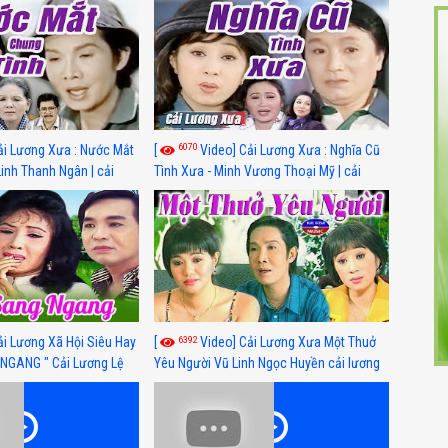
6070
ải Lương Xưa : Nước Mắt
[
Video] Cải Lương Xưa : Nghĩa Cũ
Linh Thanh Ngân | cải
Tình Xưa - Minh Vương Thoại Mỹ | cải
 nhất
lương xã hội hay nhất
6392
ải Lương Xã Hội Siêu Hay
[
Video] Cải Lương Xưa Một Thuở
NGANG " Cải Lương Lệ
Yêu Người Vũ Linh Ngọc Huyền cải lương
n, Hồng Nga
xã hội hay nhất