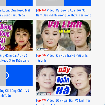
6325
ải Lương Xưa Nước Mắt
[
Video] Cải Lương Xưa : Rồi 30
h Vương Tài Linh cải
Năm Sau - Minh Vương Lệ Thủy | cải lương
 nhất
xã hội hay nhất
7352
ông Hồng Cài Áo - Vũ
[
Video] Khi Hoa Trà Nở - Vũ Linh,
, Ngọc Giàu, Diệp Lang
Tài Linh
óng Gió Làng Chài - Vũ
hánh Tuấn
3768
[
Video] Dãy Ngân Hà - Vũ Linh, Tài