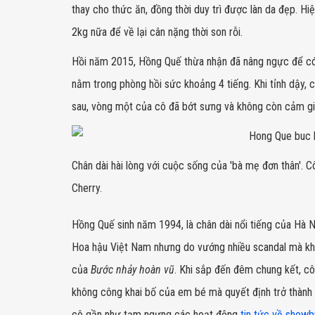
thay cho thức ăn, đồng thời duy trì được làn da đẹp. 
2kg nữa để về lại cân nặng thời son rỗi.
Hồi năm 2015, Hồng Quế thừa nhận đã nâng ngực để có 
nằm trong phòng hồi sức khoảng 4 tiếng. Khi tỉnh dậy, 
sau, vòng một của cô đã bớt sưng và không còn cảm g
Chân dài hài lòng với cuộc sống của 'bà mẹ đơn thân'. C
Cherry.
Hồng Quế sinh năm 1994, là chân dài nổi tiếng của Hà N
Hoa hậu Việt Nam nhưng do vướng nhiều scandal mà khô
của
Bước nhảy hoàn vũ
. Khi sắp đến đêm chung kết, cô
không công khai bố của em bé mà quyết định trở thành 
cô gần như tạm ngưng các hoạt động
tin tức về showbi