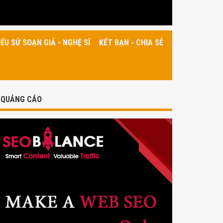
IỂU SỬ SOẠN GIẢ - NGHỆ SĨ
KẾT BẠN - CHIA SẺ
QUẢNG CÁO