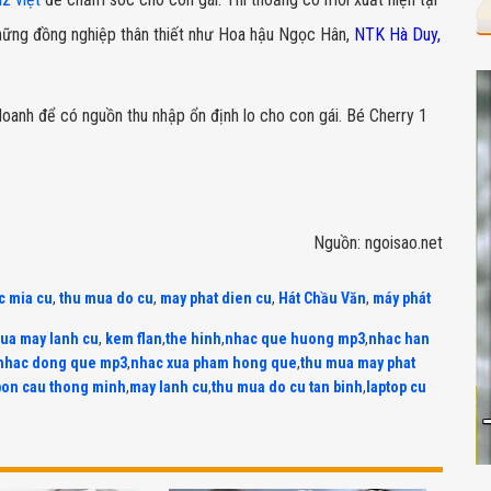
 những đồng nghiệp thân thiết như Hoa hậu Ngọc Hân,
NTK Hà Duy,
doanh để có nguồn thu nhập ổn định lo cho con gái. Bé Cherry 1
Nguồn: ngoisao.net
c mia cu
,
thu mua do cu
,
may phat dien cu
,
Hát Chầu Văn
,
máy phát
ua may lanh cu
,
kem flan
,
the hinh
,
nhac que huong mp3
,
nhac han
nhac dong que mp3
,
nhac xua pham hong que
,
thu mua may phat
bon cau thong minh
,
may lanh cu
,
thu mua do cu tan binh
,
laptop cu