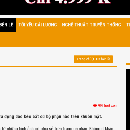
BÊN LỀ
TÔI YÊU CẢI LƯƠNG
NGHỆ THUẬT TRUYỀN THỐNG
T
Trang chủ
Tin bên lề
997 lượt xem
hưa đụng dao kéo bất cứ bộ phận nào trên khuôn mặt.
ừ những hình ảnh cô chia sẻ trên trang cá nhân. Không ít khán