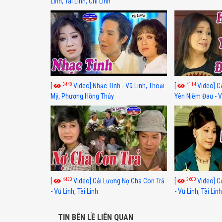
Linh, Tài Linh, Chí Linh
3440
4114
[
Video] Nhạc Tình - Vũ Linh, Thoại
[
Video] C
Mỹ, Phương Hồng Thủy
Yên Niềm Đau - Vũ
4433
3600
[
Video] Cải Lương Nợ Cha Con Trả
[
Video] C
- Vũ Linh, Tài Linh
- Vũ Linh, Tài Lin
TIN BÊN LỀ LIÊN QUAN