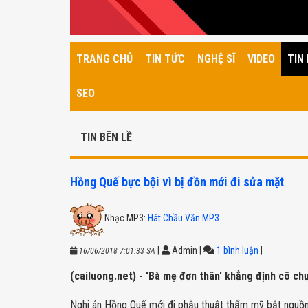
TRANG CHỦ
TIN TỨC
NGHỆ SĨ
VIDEO
TIN 
SEO
TIN BÊN LỀ
Hồng Quế bực bội vì bị đồn mới đi sửa mặt
Nhạc MP3:
Hát Chầu Văn MP3
|
Admin
|
1 bình luận
|
16/06/2018 7:01:33 SA
(cailuong.net) - 'Bà mẹ đơn thân' khẳng định cô c
Nghi án Hồng Quế mới đi phẫu thuật thẩm mỹ bắt nguồn t