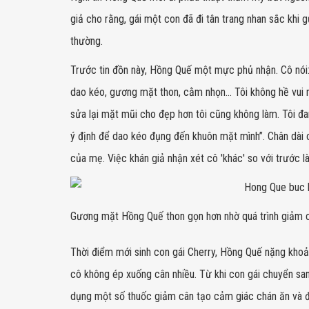
giả cho rằng, gái một con đã đi tân trang nhan sắc khi
thường.
Trước tin đồn này, Hồng Quế một mực phủ nhận. Cô nói: "
dao kéo, gương mặt thon, cằm nhọn… Tôi không hề vui m
sửa lại mặt mũi cho đẹp hơn tôi cũng không làm. Tôi đa
ý định để dao kéo đụng đến khuôn mặt mình”. Chân dài 
của mẹ. Việc khán giả nhận xét cô 'khác' so với trước l
Gương mặt Hồng Quế thon gọn hơn nhờ quá trình giảm 
Thời điểm mới sinh con gái Cherry, Hồng Quế nặng kho
cô không ép xuống cân nhiều. Từ khi con gái chuyển sa
dụng một số thuốc giảm cân tạo cảm giác chán ăn và đ