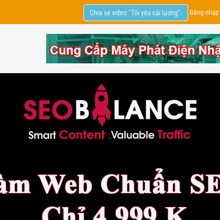
Đăng nhập
Chia sẻ video "Tôi yêu cải lương".