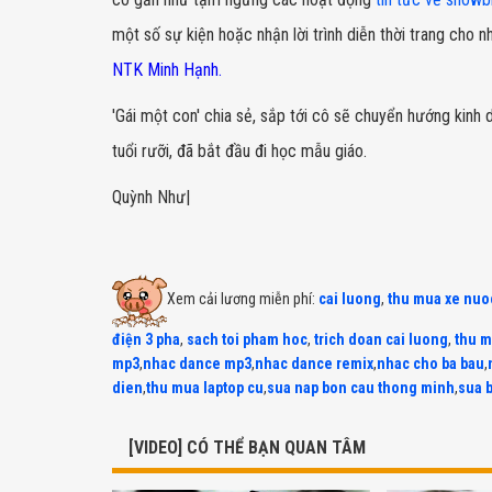
một số sự kiện hoặc nhận lời trình diễn thời trang cho
NTK Minh Hạnh.
'Gái một con' chia sẻ, sắp tới cô sẽ chuyển hướng kinh 
tuổi rưỡi, đã bắt đầu đi học mẫu giáo.
Quỳnh Như|
Xem cải lương miễn phí:
cai luong
,
thu mua xe nuo
điện 3 pha
,
sach toi pham hoc
,
trich doan cai luong
,
thu m
mp3
,
nhac dance mp3
,
nhac dance remix
,
nhac cho ba bau
,
dien
,
thu mua laptop cu
,
sua nap bon cau thong minh
,
sua 
[VIDEO] CÓ THỂ BẠN QUAN TÂM