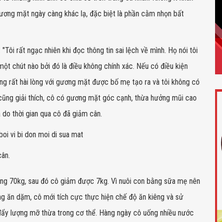
 gương mặt ngày càng khác lạ, đặc biệt là phần cằm nhọn bất
Tôi rất ngạc nhiên khi đọc thông tin sai lệch về mình. Họ nói tôi
ột chút nào bởi đó là điều không chính xác. Nếu có điều kiện
ng rất hài lòng với gương mặt được bố mẹ tạo ra và tôi không có
cũng giải thích, cô có gương mặt góc cạnh, thừa hưởng mũi cao
à do thời gian qua cô đã giảm cân.
cân.
ảng 70kg, sau đó cô giảm được 7kg. Vì nuôi con bằng sữa mẹ nên
ng ăn dặm, cô mới tích cực thực hiện chế độ ăn kiêng và sử
ẩy lượng mỡ thừa trong cơ thể. Hàng ngày cô uống nhiều nước