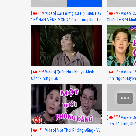
5462
5739
[
Video] Cải Lương Xã Hội Siêu Hay
[
Video] C
" BỂ HẬN MÊNH MÔNG " Cải Lương Kim Tử
Chiều Ly Biệt Min
Long, Thanh Ngân Hay Nhất
lương xã hội hay
6041
9059
[
Video] Quán Nửa Khuya-Minh
[
Video] B
Cảnh-Trọng Hữu
Linh, Ngọc Huyền
3658
[
Video] S
Linh, Tài Linh, K
4110
[
Video] Một Thời Phóng Đãng - Vũ