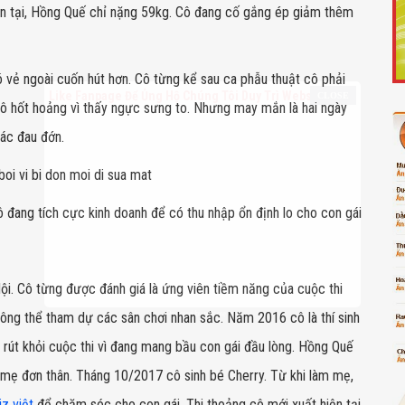
Hiện tại, Hồng Quế chỉ nặng 59kg. Cô đang cố gắng ép giảm thêm
vẻ ngoài cuốn hút hơn. Cô từng kể sau ca phẫu thuật cô phải
Like Fanpage Để Ủng Hộ Chúng Tôi Duy Trì Website
cô hốt hoảng vì thấy ngực sưng to. Nhưng may mắn là hai ngày
iác đau đớn.
ô đang tích cực kinh doanh để có thu nhập ổn định lo cho con gái
ội. Cô từng được đánh giá là ứng viên tiềm năng của cuộc thi
Powered by
netcore.vn
ng thể tham dự các sân chơi nhan sắc. Năm 2016 cô là thí sinh
 rút khỏi cuộc thi vì đang mang bầu con gái đầu lòng. Hồng Quế
mẹ đơn thân. Tháng 10/2017 cô sinh bé Cherry. Từ khi làm mẹ,
z việt
để chăm sóc cho con gái. Thi thoảng cô mới xuất hiện tại