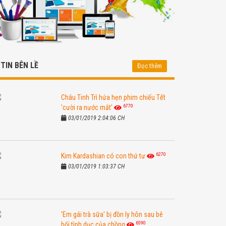
TIN BÊN LỀ
Đọc thêm
Châu Tinh Trì hứa hẹn phim chiếu Tết
6770
'cười ra nước mắt'
03/01/2019 2:04:06 CH
6270
Kim Kardashian có con thứ tư
03/01/2019 1:03:37 CH
'Em gái trà sữa' bị đồn ly hôn sau bê
6590
bối tình dục của chồng