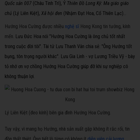
Quốc sản 007
(Châu Tinh Trì), Ỷ
Thiên Đồ Long Ký: Ma giáo giáo
chủ
(Lý Liên Kiệt),
Xã hội đen
(Nhậm Đạt Hoa, Cổ Thiên Lạc)...
Hướng Hoa Cường được nhiều
nghệ sĩ
Hong Kong tin tưởng, kính
mến.
Lưu Đức Hoa nói "Hướng Hoa Cường là ông chủ tốt nhất
trong cuộc đời tôi". Tài tử Lưu Thanh Vân chia sẻ: "Ông Hướng tốt
bụng
, tôn trọng người khác". Lưu Gia Linh - vợ Lương Triều Vỹ - bày
tỏ nhớ ơn vợ chồng Hướng Hoa Cường giúp đỡ khi sự nghiệp cô
không thuận lợi.
Lý Liên Kiệt (đeo kính) bên gia đình Hướng Hoa Cường.
Tuy vậy, vì mang họ Hướng, nhà sản xuất gặp không ít rắc rối, tin
đồn thất thiệt. Ông tiết lộ từng có không ít
diễn viên cải lương