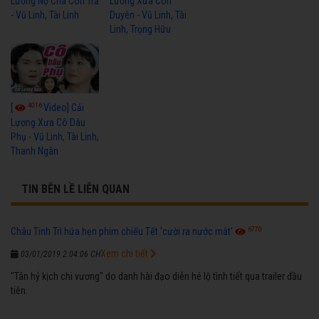
Lương Nợ Cha Con Trả
Lương Xưa Còn
- Vũ Linh, Tài Linh
Duyên - Vũ Linh, Tài
Linh, Trọng Hữu
4016
[
Video] Cải
Lương Xưa Cô Dâu
Phụ - Vũ Linh, Tài Linh,
Thanh Ngân
TIN BÊN LỀ LIÊN QUAN
6770
Châu Tinh Trì hứa hẹn phim chiếu Tết 'cười ra nước mắt'
Xem chi tiết
03/01/2019 2:04:06 CH
"Tân hỷ kịch chi vương" do danh hài đạo diễn hé lộ tình tiết qua trailer đầu
tiên.