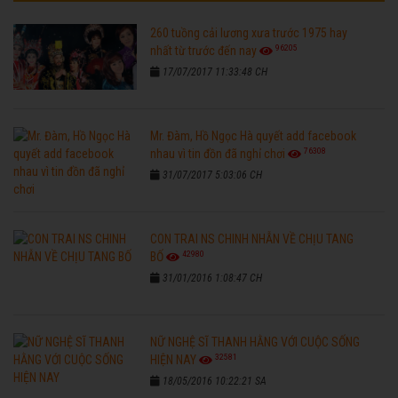
260 tuồng cải lương xưa trước 1975 hay
96205
nhất từ trước đến nay
17/07/2017 11:33:48 CH
Mr. Đàm, Hồ Ngọc Hà quyết add facebook
76308
nhau vì tin đồn đã nghỉ chơi
31/07/2017 5:03:06 CH
CON TRAI NS CHINH NHẪN VỀ CHỊU TANG
42980
BỐ
31/01/2016 1:08:47 CH
NỮ NGHỆ SĨ THANH HẰNG VỚI CUỘC SỐNG
32581
HIỆN NAY
18/05/2016 10:22:21 SA