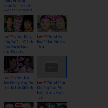
Năm Sau - Minh
Vương Lệ Thủy | cải
lương xã hội hay nhất
9059
7352
[
Video] Bông
[
Video] Khi
Hồng Cài Áo - Vũ Linh,
Hoa Trà Nở - Vũ Linh,
Ngọc Huyền, Ngọc
Tài Linh
Giàu, Diệp Lang
4110
[
Video] Một
3658
[
Video] Sóng
Thời Phóng Đãng - Vũ
Linh, Tài Linh, Chí Linh
Gió Làng Chài - Vũ
Linh, Tài Linh, Khánh
Tuấn