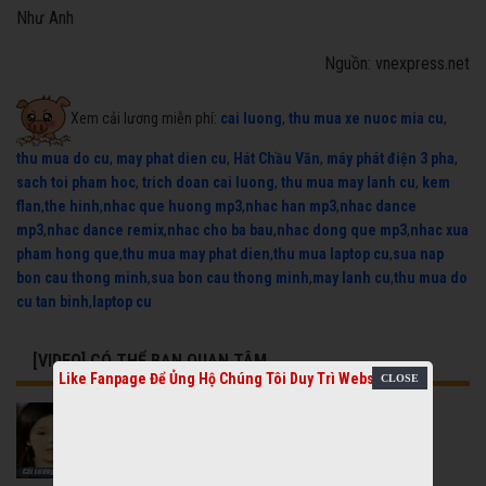
Như Anh
Nguồn: vnexpress.net
Xem cải lương miễn phí:
cai luong
,
thu mua xe nuoc mia cu
,
thu mua do cu
,
may phat dien cu
,
Hát Chầu Văn
,
máy phát điện 3 pha
,
sach toi pham hoc
,
trich doan cai luong
,
thu mua may lanh cu
,
kem
flan
,
the hinh
,
nhac que huong mp3
,
nhac han mp3
,
nhac dance
mp3
,
nhac dance remix
,
nhac cho ba bau
,
nhac dong que mp3
,
nhac xua
pham hong que
,
thu mua may phat dien
,
thu mua laptop cu
,
sua nap
bon cau thong minh
,
sua bon cau thong minh
,
may lanh cu
,
thu mua do
cu tan binh
,
laptop cu
[VIDEO] CÓ THỂ BẠN QUAN TÂM
Like Fanpage Để Ủng Hộ Chúng Tôi Duy Trì Website