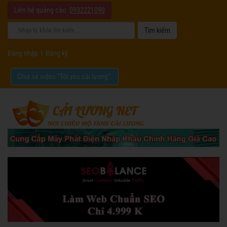
Liên hệ quảng cáo:
0932221090
Đăng nhập
|
Đăng ký
Chia sẻ video "Tôi yêu cải lương".