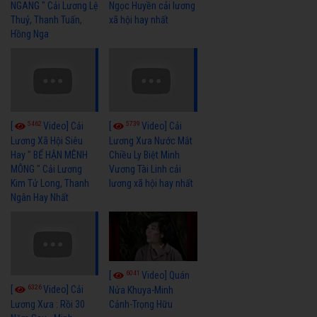
NGANG " Cải Lương Lệ
Ngọc Huyền cải lương
Thuỷ, Thanh Tuấn,
xã hội hay nhất
Hồng Nga
5462
5739
[
Video] Cải
[
Video] Cải
Lương Xã Hội Siêu
Lương Xưa Nước Mắt
Hay " BỂ HẬN MÊNH
Chiều Ly Biệt Minh
MÔNG " Cải Lương
Vương Tài Linh cải
Kim Tử Long, Thanh
lương xã hội hay nhất
Ngân Hay Nhất
6041
[
Video] Quán
6326
[
Video] Cải
Nửa Khuya-Minh
Cảnh-Trọng Hữu
Lương Xưa : Rồi 30