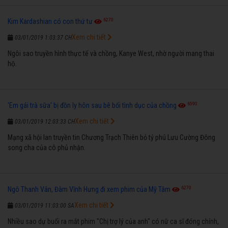
6270
Kim Kardashian có con thứ tư
Xem chi tiết
03/01/2019 1:03:37 CH
Ngôi sao truyền hình thực tế và chồng, Kanye West, nhờ người mang thai
hộ.
6590
'Em gái trà sữa' bị đồn ly hôn sau bê bối tình dục của chồng
Xem chi tiết
03/01/2019 12:03:33 CH
Mạng xã hội lan truyền tin Chương Trạch Thiên bỏ tỷ phú Lưu Cường Đông
song cha của cô phủ nhận.
6270
Ngô Thanh Vân, Đàm Vĩnh Hưng đi xem phim của Mỹ Tâm
Xem chi tiết
03/01/2019 11:03:00 SA
Nhiều sao dự buổi ra mắt phim "Chị trợ lý của anh" có nữ ca sĩ đóng chính,