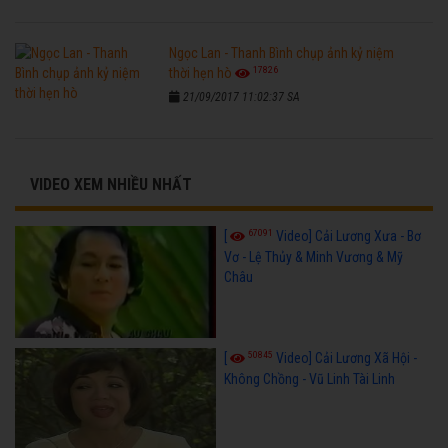
Ngọc Lan - Thanh Bình chụp ảnh kỷ niệm
17826
thời hẹn hò
21/09/2017 11:02:37 SA
VIDEO XEM NHIỀU NHẤT
67091
[
Video] Cải Lương Xưa - Bơ
Vơ - Lệ Thủy & Minh Vương & Mỹ
Châu
50845
[
Video] Cải Lương Xã Hội -
Không Chồng - Vũ Linh Tài Linh