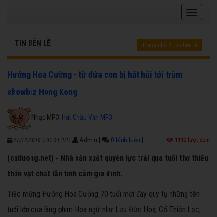
TIN BÊN LỀ
Trang chủ
Tin bên lề
Hướng Hoa Cường - từ đứa con bị hắt hủi tới trùm
showbiz Hong Kong
Nhạc MP3:
Hát Chầu Văn MP3
|
Admin
|
0 bình luận
|
1112 lượt xem
21/12/2018 1:01:31 CH
(cailuong.net) - Nhà sản xuất quyền lực trải qua tuổi thơ thiếu
thốn vật chất lẫn tình cảm gia đình.
Tiệc mừng Hướng Hoa Cường 70 tuổi mới đây quy tụ những tên
tuổi lớn của làng phim Hoa ngữ như Lưu Đức Hoa, Cổ Thiên Lạc,