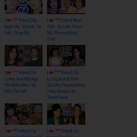
3768
3440
[
Video] Dãy
[
Video] Nhạc
Ngân Hà - Vũ Linh, Tài
Tình - Vũ Linh, Thoại
Linh, Thoại Mỹ
Mỹ, Phương Hồng
Thủy
4114
3966
[
Video] Cải
[
Video] Cải
Lương Xưa Hãy Ngủ
Lương Xưa Đi Biển -
Yên Niềm Đau - Vũ
Vũ Linh, Phương Hồng
Linh, Tài Linh
Thủy, Hương Lan,
Thanh Hằng
4433
3600
[
Video] Cải
[
Video] Cải