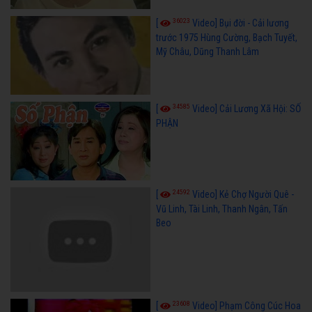
36023
[
Video] Bụi đời - Cải lương
trước 1975 Hùng Cường, Bạch Tuyết,
Mỹ Châu, Dũng Thanh Lâm
34585
[
Video] Cải Lương Xã Hội: SỐ
PHẬN
24592
[
Video] Kẻ Chợ Người Quê -
Vũ Linh, Tài Linh, Thanh Ngân, Tấn
Beo
23608
[
Video] Phạm Công Cúc Hoa