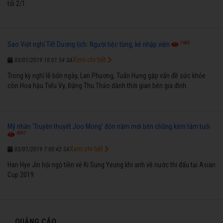
tối 2/1.
7682
Sao Việt nghỉ Tết Dương lịch: Người tiệc tùng, kẻ nhập viện
Xem chi tiết
03/01/2019 10:01:54 SA
Trong kỳ nghỉ lễ bốn ngày, Lan Phương, Tuấn Hưng gặp vấn đề sức khỏe
còn Hoa hậu Tiểu Vy, Đặng Thu Thảo dành thời gian bên gia đình.
Mỹ nhân 'Truyền thuyết Joo Mong' đón năm mới bên chồng kém tám tuổi
4507
Xem chi tiết
03/01/2019 7:00:42 SA
Han Hye Jin hội ngộ tiền vệ Ki Sung Yeung khi anh về nước thi đấu tại Asian
Cup 2019.
QUẢNG CÁO