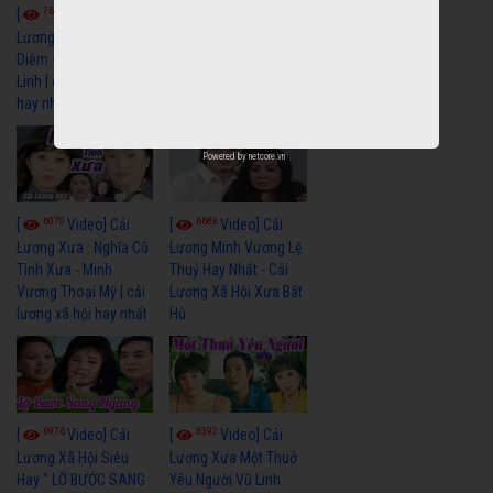
7674
6926
[
Video] Cải
[
Video] Cải
Lương Xưa : Đời Cô
Lương Xưa : Nước Mắt
Diễm - Vũ Linh Tài
Chung Tình - Vũ Linh
Linh | cải lương xã hội
Thanh Ngân | cải
hay nhất
lương xã hội hay nhất
Powered by
netcore.vn
6070
6688
[
Video] Cải
[
Video] Cải
Lương Xưa : Nghĩa Cũ
Lương Minh Vương Lệ
Tình Xưa - Minh
Thuỷ Hay Nhất - Cải
Vương Thoại Mỹ | cải
Lương Xã Hội Xưa Bất
lương xã hội hay nhất
Hủ
6976
6392
[
Video] Cải
[
Video] Cải
Lương Xã Hội Siêu
Lương Xưa Một Thuở
Hay " LỠ BƯỚC SANG
Yêu Người Vũ Linh