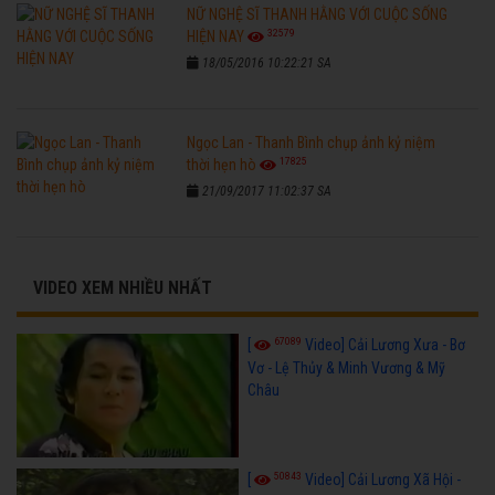
NỮ NGHỆ SĨ THANH HẰNG VỚI CUỘC SỐNG
32579
HIỆN NAY
18/05/2016 10:22:21 SA
Ngọc Lan - Thanh Bình chụp ảnh kỷ niệm
17825
thời hẹn hò
21/09/2017 11:02:37 SA
VIDEO XEM NHIỀU NHẤT
67089
[
Video] Cải Lương Xưa - Bơ
Vơ - Lệ Thủy & Minh Vương & Mỹ
Châu
50843
[
Video] Cải Lương Xã Hội -