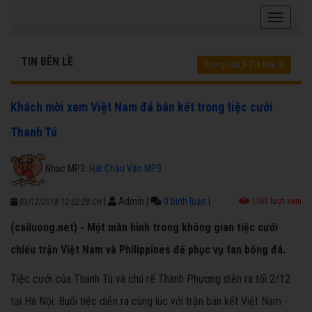
TIN BÊN LỀ
Trang chủ
Tin bên lề
Khách mời xem Việt Nam đá bán kết trong tiệc cưới
Thanh Tú
Nhạc MP3:
Hát Chầu Văn MP3
|
Admin
|
0 bình luận
|
1163 lượt xem
03/12/2018 12:02:28 CH
(cailuong.net) - Một màn hình trong không gian tiệc cưới
chiếu trận Việt Nam và Philippines để phục vụ fan bóng đá.
Tiệc cưới của Thanh Tú và chú rể Thành Phương diễn ra tối 2/12
tại Hà Nội. Buổi tiệc diễn ra cùng lúc với trận bán kết Việt Nam -