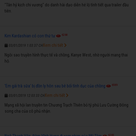
"Tân hỷ kịch chi vương" do danh hài đạo diễn hé lộ tình tiết qua trailer đầu
tiên.
6268
Kim Kardashian có con thứ tư
Xem chi tiết
03/01/2019 1:03:37 CH
Ngôi sao truyền hình thực tế và chồng, Kanye West, nhờ người mang thai
hộ.
6589
'Em gái trà sữa' bị đồn ly hôn sau bê bối tình dục của chồng
Xem chi tiết
03/01/2019 12:03:33 CH
Mạng xã hội lan truyền tin Chương Trạch Thiên bỏ tỷ phú Lưu Cường Đông
song cha của cô phủ nhận.
6269
Ngô Thanh Vân, Đàm Vĩnh Hưng đi xem phim của Mỹ Tâm