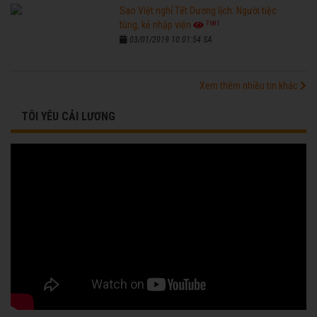
Sao Việt nghỉ Tết Dương lịch: Người tiệc
7681
tùng, kẻ nhập viện
03/01/2019 10:01:54 SA
Xem thêm nhiều tin khác
TÔI YÊU CẢI LƯƠNG