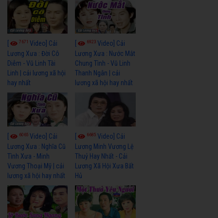
7671
6923
[
Video] Cải
[
Video] Cải
Lương Xưa : Đời Cô
Lương Xưa : Nước Mắt
Diễm - Vũ Linh Tài
Chung Tình - Vũ Linh
Linh | cải lương xã hội
Thanh Ngân | cải
hay nhất
lương xã hội hay nhất
6065
6685
[
Video] Cải
[
Video] Cải
Lương Xưa : Nghĩa Cũ
Lương Minh Vương Lệ
Tình Xưa - Minh
Thuỷ Hay Nhất - Cải
Vương Thoại Mỹ | cải
Lương Xã Hội Xưa Bất
lương xã hội hay nhất
Hủ