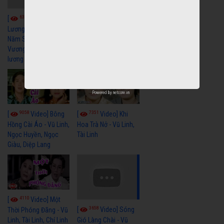
6040
[
Video] Quán
6324
[
Video] Cải
Nửa Khuya-Minh
Cảnh-Trọng Hữu
Lương Xưa : Rồi 30
Năm Sau - Minh
Vương Lệ Thủy | cải
lương xã hội hay nhất
Powered by
netcore.vn
9058
7351
[
Video] Bông
[
Video] Khi
Hồng Cài Áo - Vũ Linh,
Hoa Trà Nở - Vũ Linh,
Ngọc Huyền, Ngọc
Tài Linh
Giàu, Diệp Lang
4110
[
Video] Một
3658
[
Video] Sóng
Thời Phóng Đãng - Vũ
Linh, Tài Linh, Chí Linh
Gió Làng Chài - Vũ