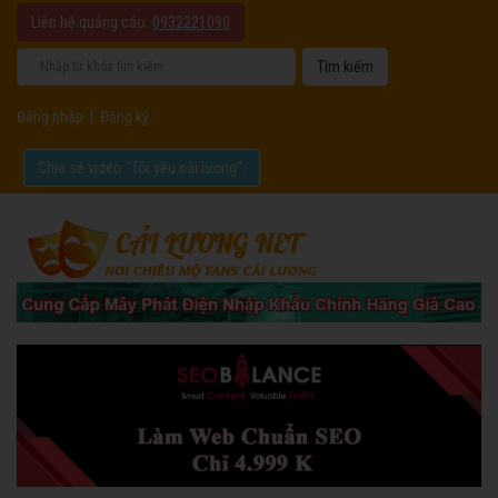
Liên hệ quảng cáo:
0932221090
Đăng nhập
|
Đăng ký
Chia sẻ video "Tôi yêu cải lương".