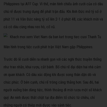
Philippines tại AFF Cup. Vì thế, màn hình chiếu ảnh cưới của cô dâu
chú rể được trưng dụng để phát trận đấu. Khi Anh Đức mở tỷ số ở
phút 11 và Văn Đức nâng tỷ số lên 2-1 ở phút 48, các khách mời và
cả cô dâu cùng nhau reo hò, cổ vũ.
Màn hình trong tiệc cưới phát trận Việt Nam gặp Philippines.
Trước đó lễ cưới diễn ra nhanh gọn với các nghi thức truyền thống
như trao nhẫn, khui rượu, cắt bánh. Bố chú rể đại diện hai nhà cảm
ơn quan khách. Cô dâu xúc động khi được song thân dặn dò và
chúc phúc. Ở bên cạnh, chú rể trông căng thẳng hơn. Sau đó, hai
người xuống bàn dùng tiệc, thỉnh thoảng đi mời rượu một số khách
quý. An ninh được thắt chặt tại địa điểm tổ chức từ chiều, chỉ
những người có thiệp mới được vào sảnh tiệc.