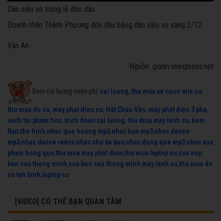
Dàn siêu xe trong lễ đón dâu
Doanh nhân Thành Phương đón dâu bằng dàn siêu xe sáng 2/12.
Vân An
Nguồn: giaitri.vnexpress.net
Xem cải lương miễn phí:
cai luong
,
thu mua xe nuoc mia cu
,
thu mua do cu
,
may phat dien cu
,
Hát Chầu Văn
,
máy phát điện 3 pha
,
sach toi pham hoc
,
trich doan cai luong
,
thu mua may lanh cu
,
kem
flan
,
the hinh
,
nhac que huong mp3
,
nhac han mp3
,
nhac dance
mp3
,
nhac dance remix
,
nhac cho ba bau
,
nhac dong que mp3
,
nhac xua
pham hong que
,
thu mua may phat dien
,
thu mua laptop cu
,
sua nap
bon cau thong minh
,
sua bon cau thong minh
,
may lanh cu
,
thu mua do
cu tan binh
,
laptop cu
[VIDEO] CÓ THỂ BẠN QUAN TÂM