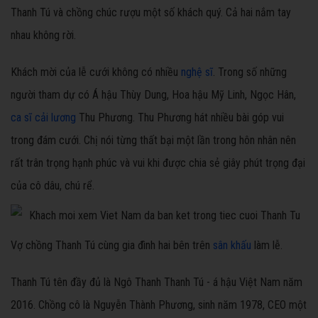
Thanh Tú và chồng chúc rượu một số khách quý. Cả hai nắm tay
nhau không rời.
Khách mời của lễ cưới không có nhiều
nghệ sĩ
. Trong số những
người tham dự có Á hậu Thùy Dung, Hoa hậu Mỹ Linh, Ngọc Hân,
ca sĩ cải lương
Thu Phương. Thu Phương hát nhiều bài góp vui
trong đám cưới. Chị nói từng thất bại một lần trong hôn nhân nên
rất trân trọng hạnh phúc và vui khi được chia sẻ giây phút trọng đại
của cô dâu, chú rể.
Vợ chồng Thanh Tú cùng gia đình hai bên trên
sân khấu
làm lễ.
Thanh Tú tên đầy đủ là Ngô Thanh Thanh Tú - á hậu Việt Nam năm
2016. Chồng cô là Nguyễn Thành Phương, sinh năm 1978, CEO một