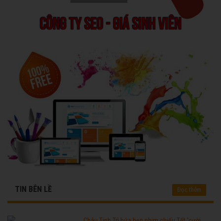
TIN BÊN LỀ
Đọc thêm
Châu Tinh Trì hứa hẹn phim chiếu Tết 'cười