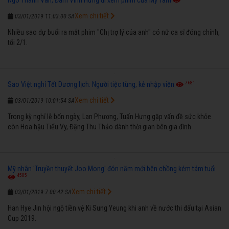
Xem chi tiết
03/01/2019 11:03:00 SA
Nhiều sao dự buổi ra mắt phim "Chị trợ lý của anh" có nữ ca sĩ đóng chính,
tối 2/1.
7681
Sao Việt nghỉ Tết Dương lịch: Người tiệc tùng, kẻ nhập viện
Xem chi tiết
03/01/2019 10:01:54 SA
Trong kỳ nghỉ lễ bốn ngày, Lan Phương, Tuấn Hưng gặp vấn đề sức khỏe
còn Hoa hậu Tiểu Vy, Đặng Thu Thảo dành thời gian bên gia đình.
Mỹ nhân 'Truyền thuyết Joo Mong' đón năm mới bên chồng kém tám tuổi
4505
Xem chi tiết
03/01/2019 7:00:42 SA
Han Hye Jin hội ngộ tiền vệ Ki Sung Yeung khi anh về nước thi đấu tại Asian
Cup 2019.