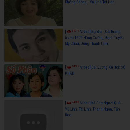
Không Chồng - Vũ Linh Tài Linh
36019
[
Video] Bụi đời - Cải lương
trước 1975 Hùng Cường, Bạch Tuyết,
Mỹ Châu, Dũng Thanh Lâm
34584
[
Video] Cải Lương Xã Hội: SỐ
PHẬN
24589
[
Video] Kẻ Chợ Người Quê -
Vũ Linh, Tài Linh, Thanh Ngân, Tấn
Beo