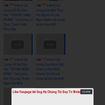
6974
6391
[
Video] Cải
[
Video] Cải
Lương Xã Hội Siêu
Lương Xưa Một Thuở
Hay " LỠ BƯỚC SANG
Yêu Người Vũ Linh
NGANG " Cải Lương Lệ
Ngọc Huyền cải lương
Thuỷ, Thanh Tuấn,
xã hội hay nhất
Hồng Nga
5461
5736
[
Video] Cải
[
Video] Cải
Lương Xã Hội Siêu
Lương Xưa Nước Mắt
Hay " BỂ HẬN MÊNH
Chiều Ly Biệt Minh
MÔNG " Cải Lương
Vương Tài Linh cải
Kim Tử Long, Thanh
lương xã hội hay nhất
Ngân Hay Nhất
Like Fanpage Để Ủng Hộ Chúng Tôi Duy Trì Website