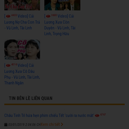
4433
3600
[
Video] Cải
[
Video] Cải
Lương Nợ Cha Con Trả
Lương Xưa Còn
- Vũ Linh, Tài Linh
Duyên - Vũ Linh, Tài
Linh, Trọng Hữu
4016
[
Video] Cải
Lương Xưa Cô Dâu
Phụ - Vũ Linh, Tài Linh,
Thanh Ngân
TIN BÊN LỀ LIÊN QUAN
6767
Châu Tinh Trì hứa hẹn phim chiếu Tết 'cười ra nước mắt'
Xem chi tiết
03/01/2019 2:04:06 CH