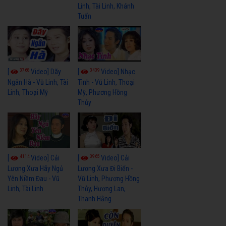
Linh, Tài Linh, Khánh
Tuấn
3768
3439
[
Video] Dãy
[
Video] Nhạc
Ngân Hà - Vũ Linh, Tài
Tình - Vũ Linh, Thoại
Linh, Thoại Mỹ
Mỹ, Phương Hồng
Thủy
4114
3965
[
Video] Cải
[
Video] Cải
Lương Xưa Hãy Ngủ
Lương Xưa Đi Biển -
Yên Niềm Đau - Vũ
Vũ Linh, Phương Hồng
Linh, Tài Linh
Thủy, Hương Lan,
Thanh Hằng