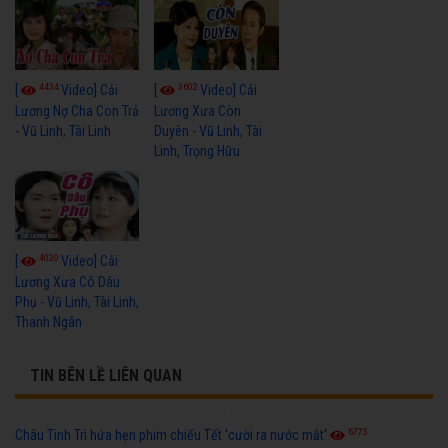
4434
3602
[
Video] Cải
[
Video] Cải
Lương Nợ Cha Con Trả
Lương Xưa Còn
- Vũ Linh, Tài Linh
Duyên - Vũ Linh, Tài
Linh, Trọng Hữu
4020
[
Video] Cải
Lương Xưa Cô Dâu
Phụ - Vũ Linh, Tài Linh,
Thanh Ngân
TIN BÊN LỀ LIÊN QUAN
6775
Châu Tinh Trì hứa hẹn phim chiếu Tết 'cười ra nước mắt'