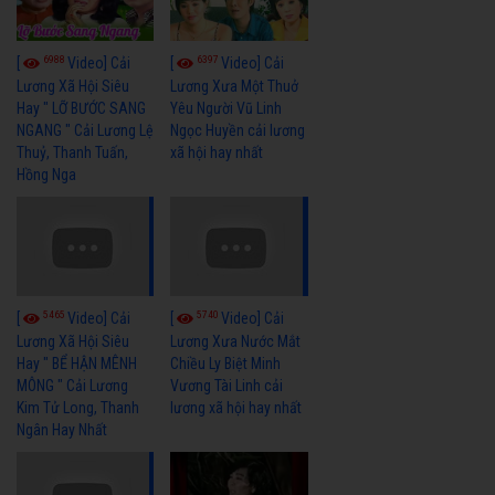
6988
6397
[
Video] Cải
[
Video] Cải
Lương Xã Hội Siêu
Lương Xưa Một Thuở
Hay " LỠ BƯỚC SANG
Yêu Người Vũ Linh
NGANG " Cải Lương Lệ
Ngọc Huyền cải lương
Thuỷ, Thanh Tuấn,
xã hội hay nhất
Hồng Nga
5465
5740
[
Video] Cải
[
Video] Cải
Lương Xã Hội Siêu
Lương Xưa Nước Mắt
Hay " BỂ HẬN MÊNH
Chiều Ly Biệt Minh
MÔNG " Cải Lương
Vương Tài Linh cải
Kim Tử Long, Thanh
lương xã hội hay nhất
Ngân Hay Nhất