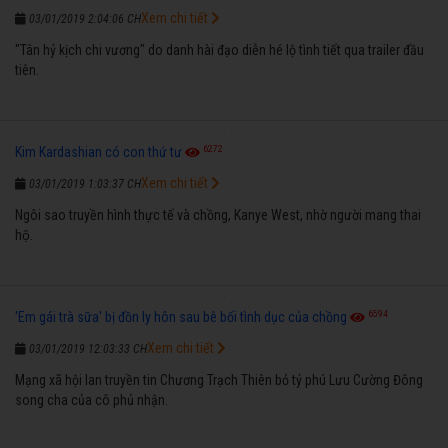
Xem chi tiết
03/01/2019 2:04:06 CH
"Tân hỷ kịch chi vương" do danh hài đạo diễn hé lộ tình tiết qua trailer đầu
tiên.
6272
Kim Kardashian có con thứ tư
Xem chi tiết
03/01/2019 1:03:37 CH
Ngôi sao truyền hình thực tế và chồng, Kanye West, nhờ người mang thai
hộ.
6594
'Em gái trà sữa' bị đồn ly hôn sau bê bối tình dục của chồng
Xem chi tiết
03/01/2019 12:03:33 CH
Mạng xã hội lan truyền tin Chương Trạch Thiên bỏ tỷ phú Lưu Cường Đông
song cha của cô phủ nhận.