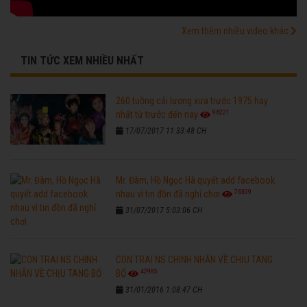
Xem thêm nhiều video khác
TIN TỨC XEM NHIỀU NHẤT
260 tuồng cải lương xưa trước 1975 hay
96221
nhất từ trước đến nay
17/07/2017 11:33:48 CH
Mr. Đàm, Hồ Ngọc Hà quyết add facebook
76309
nhau vì tin đồn đã nghỉ chơi
31/07/2017 5:03:06 CH
CON TRAI NS CHINH NHẪN VỀ CHỊU TANG
42985
BỐ
31/01/2016 1:08:47 CH