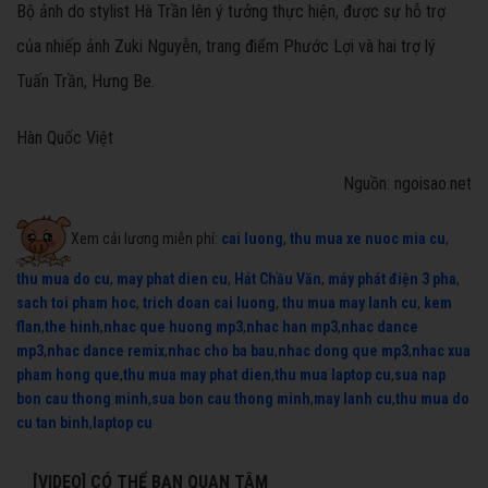
Bộ ảnh do stylist Hà Trần lên ý tưởng thực hiện, được sự hỗ trợ
của nhiếp ảnh Zuki Nguyễn, trang điểm Phước Lợi và hai trợ lý
Tuấn Trần, Hưng Be.
Hàn Quốc Việt
Nguồn: ngoisao.net
Xem cải lương miễn phí:
cai luong
,
thu mua xe nuoc mia cu
,
thu mua do cu
,
may phat dien cu
,
Hát Chầu Văn
,
máy phát điện 3 pha
,
sach toi pham hoc
,
trich doan cai luong
,
thu mua may lanh cu
,
kem
flan
,
the hinh
,
nhac que huong mp3
,
nhac han mp3
,
nhac dance
mp3
,
nhac dance remix
,
nhac cho ba bau
,
nhac dong que mp3
,
nhac xua
pham hong que
,
thu mua may phat dien
,
thu mua laptop cu
,
sua nap
bon cau thong minh
,
sua bon cau thong minh
,
may lanh cu
,
thu mua do
cu tan binh
,
laptop cu
[VIDEO] CÓ THỂ BẠN QUAN TÂM