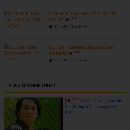
NỮ NGHỆ SĨ THANH HẰNG VỚI CUỘC SỐNG
32583
HIỆN NAY
18/05/2016 10:22:21 SA
Ngọc Lan - Thanh Bình chụp ảnh kỷ niệm
17828
thời hẹn hò
21/09/2017 11:02:37 SA
VIDEO XEM NHIỀU NHẤT
67095
[
Video] Cải Lương Xưa - Bơ
Vơ - Lệ Thủy & Minh Vương & Mỹ
Châu