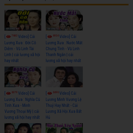
7683
6934
[
Video] Cải
[
Video] Cải
Lương Xưa : Đời Cô
Lương Xưa : Nước Mắt
Diễm - Vũ Linh Tài
Chung Tình - Vũ Linh
Linh | cải lương xã hội
Thanh Ngân | cải
hay nhất
lương xã hội hay nhất
6079
6696
[
Video] Cải
[
Video] Cải
Lương Xưa : Nghĩa Cũ
Lương Minh Vương Lệ
Tình Xưa - Minh
Thuỷ Hay Nhất - Cải
Vương Thoại Mỹ | cải
Lương Xã Hội Xưa Bất
lương xã hội hay nhất
Hủ