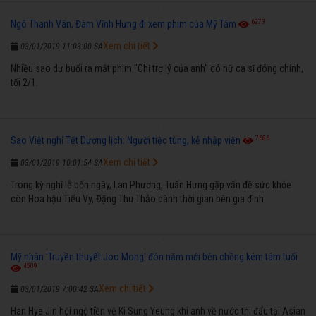
6273
Ngô Thanh Vân, Đàm Vĩnh Hưng đi xem phim của Mỹ Tâm
Xem chi tiết
03/01/2019 11:03:00 SA
Nhiều sao dự buổi ra mắt phim "Chị trợ lý của anh" có nữ ca sĩ đóng chính,
tối 2/1.
7686
Sao Việt nghỉ Tết Dương lịch: Người tiệc tùng, kẻ nhập viện
Xem chi tiết
03/01/2019 10:01:54 SA
Trong kỳ nghỉ lễ bốn ngày, Lan Phương, Tuấn Hưng gặp vấn đề sức khỏe
còn Hoa hậu Tiểu Vy, Đặng Thu Thảo dành thời gian bên gia đình.
Mỹ nhân 'Truyền thuyết Joo Mong' đón năm mới bên chồng kém tám tuổi
4509
Xem chi tiết
03/01/2019 7:00:42 SA
Han Hye Jin hội ngộ tiền vệ Ki Sung Yeung khi anh về nước thi đấu tại Asian