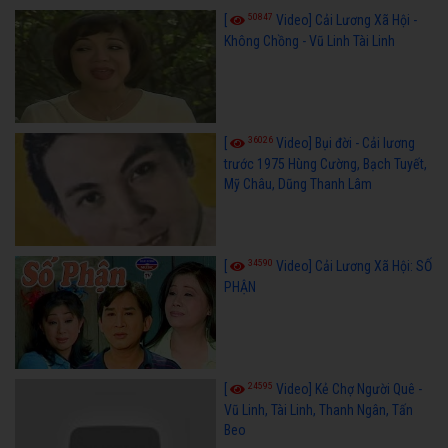
50847
[
Video] Cải Lương Xã Hội -
Không Chồng - Vũ Linh Tài Linh
36026
[
Video] Bụi đời - Cải lương
trước 1975 Hùng Cường, Bạch Tuyết,
Mỹ Châu, Dũng Thanh Lâm
34590
[
Video] Cải Lương Xã Hội: SỐ
PHẬN
24595
[
Video] Kẻ Chợ Người Quê -
Vũ Linh, Tài Linh, Thanh Ngân, Tấn
Beo