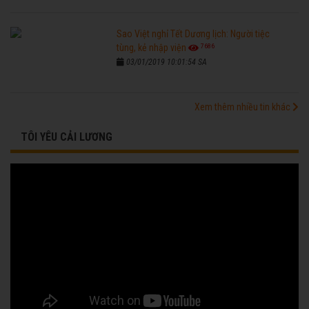
Sao Việt nghỉ Tết Dương lịch: Người tiệc
7686
tùng, kẻ nhập viện
03/01/2019 10:01:54 SA
Xem thêm nhiều tin khác
TÔI YÊU CẢI LƯƠNG