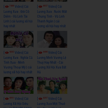
7688
6937
[
Video] Cải
[
Video] Cải
Lương Xưa : Đời Cô
Lương Xưa : Nước Mắt
Diễm - Vũ Linh Tài
Chung Tình - Vũ Linh
Linh | cải lương xã hội
Thanh Ngân | cải
hay nhất
lương xã hội hay nhất
6083
6698
[
Video] Cải
[
Video] Cải
Lương Xưa : Nghĩa Cũ
Lương Minh Vương Lệ
Tình Xưa - Minh
Thuỷ Hay Nhất - Cải
Vương Thoại Mỹ | cải
Lương Xã Hội Xưa Bất
lương xã hội hay nhất
Hủ
6991
6397
[
Video] Cải
[
Video] Cải
Lương Xã Hội Siêu
Lương Xưa Một Thuở