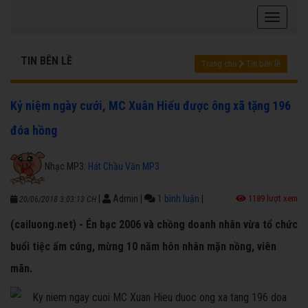
TIN BÊN LỀ
Trang chủ
Tin bên lề
Kỷ niệm ngày cưới, MC Xuân Hiếu được ông xã tặng 196
đóa hồng
Nhạc MP3:
Hát Chầu Văn MP3
|
Admin
|
1 bình luận
|
1189 lượt xem
20/06/2018 3:03:13 CH
(cailuong.net) - Én bạc 2006 và chồng doanh nhân vừa tổ chức
buổi tiệc ấm cúng, mừng 10 năm hôn nhân mặn nồng, viên
mãn.