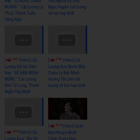
Hay " LỠ BƯỚC SANG
Yêu Người Vũ Linh
NGANG " Cải Lương Lệ
Ngọc Huyền cải lương
Thuỷ, Thanh Tuấn,
xã hội hay nhất
Hồng Nga
5465
5740
[
Video] Cải
[
Video] Cải
Lương Xã Hội Siêu
Lương Xưa Nước Mắt
Hay " BỂ HẬN MÊNH
Chiều Ly Biệt Minh
MÔNG " Cải Lương
Vương Tài Linh cải
Kim Tử Long, Thanh
lương xã hội hay nhất
Ngân Hay Nhất
6044
[
Video] Quán
6328
[
Video] Cải
Nửa Khuya-Minh
Cảnh-Trọng Hữu
Lương Xưa : Rồi 30