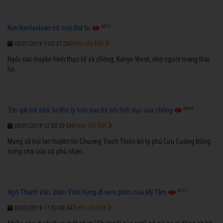
6272
Kim Kardashian có con thứ tư
Xem chi tiết
03/01/2019 1:03:37 CH
Ngôi sao truyền hình thực tế và chồng, Kanye West, nhờ người mang thai
hộ.
6594
'Em gái trà sữa' bị đồn ly hôn sau bê bối tình dục của chồng
Xem chi tiết
03/01/2019 12:03:33 CH
Mạng xã hội lan truyền tin Chương Trạch Thiên bỏ tỷ phú Lưu Cường Đông
song cha của cô phủ nhận.
6273
Ngô Thanh Vân, Đàm Vĩnh Hưng đi xem phim của Mỹ Tâm
Xem chi tiết
03/01/2019 11:03:00 SA