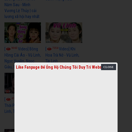
Năm Sau - Minh
Vương Lệ Thủy | cải
lương xã hội hay nhất
9063
7354
[
Video] Bông
[
Video] Khi
Hồng Cài Áo - Vũ Linh,
Hoa Trà Nở - Vũ Linh,
Ngọc Huyền, Ngọc
Tài Linh
Giàu, Diệp Lang
Like Fanpage Để Ủng Hộ Chúng Tôi Duy Trì Website
4111
[
Video] Một
3659
[
Video] Sóng
Thời Phóng Đãng - Vũ
Linh, Tài Linh, Chí Linh
Gió Làng Chài - Vũ
Linh, Tài Linh, Khánh
Tuấn