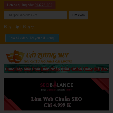
Liên hệ quảng cáo:
0932221090
Đăng nhập
|
Đăng ký
Chia sẻ video "Tôi yêu cải lương".