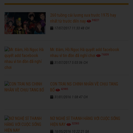
260 tuồng cải lương xưa trước 1975 hay
96221
nhất từ trước đến nay
17/07/2017 11:33:48 CH
Mr. Đàm, Hồ Ngọc Hà quyết add facebook
76309
nhau vì tin đồn đã nghỉ chơi
31/07/2017 5:03:06 CH
CON TRAI NS CHINH NHẪN VỀ CHỊU TANG
42985
BỐ
31/01/2016 1:08:47 CH
NỮ NGHỆ SĨ THANH HẰNG VỚI CUỘC SỐNG
32583
HIỆN NAY
18/05/2016 10:22:21 SA