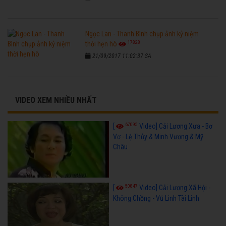
Ngọc Lan - Thanh Bình chụp ảnh kỷ niệm
17828
thời hẹn hò
21/09/2017 11:02:37 SA
VIDEO XEM NHIỀU NHẤT
67095
[
Video] Cải Lương Xưa - Bơ
Vơ - Lệ Thủy & Minh Vương & Mỹ
Châu
50847
[
Video] Cải Lương Xã Hội -
Không Chồng - Vũ Linh Tài Linh