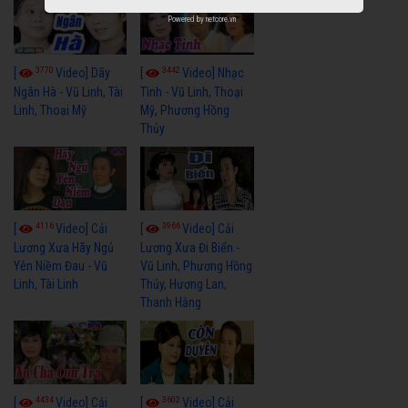
Powered by
netcore.vn
3770
3442
[
Video] Dãy
[
Video] Nhạc
Ngân Hà - Vũ Linh, Tài
Tình - Vũ Linh, Thoại
Linh, Thoại Mỹ
Mỹ, Phương Hồng
Thủy
4116
3966
[
Video] Cải
[
Video] Cải
Lương Xưa Hãy Ngủ
Lương Xưa Đi Biển -
Yên Niềm Đau - Vũ
Vũ Linh, Phương Hồng
Linh, Tài Linh
Thủy, Hương Lan,
Thanh Hằng
4434
3602
[
Video] Cải
[
Video] Cải