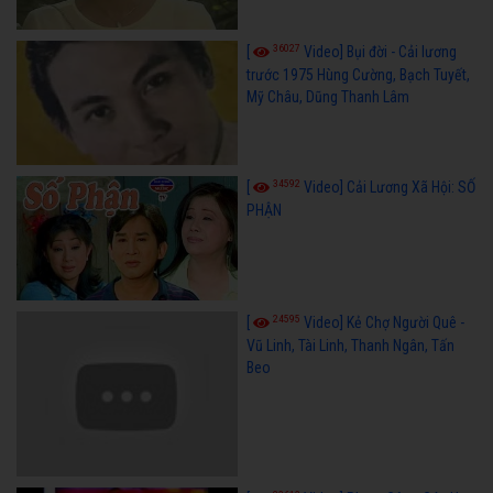
36027
[
Video] Bụi đời - Cải lương
trước 1975 Hùng Cường, Bạch Tuyết,
Mỹ Châu, Dũng Thanh Lâm
34592
[
Video] Cải Lương Xã Hội: SỐ
PHẬN
24595
[
Video] Kẻ Chợ Người Quê -
Vũ Linh, Tài Linh, Thanh Ngân, Tấn
Beo