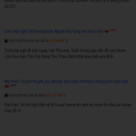
Nhiều sao dự buổi ra mắt phim "Chị trợ lý của anh" có nữ ca sĩ đóng chính,
tối 2/1.
7686
Sao Việt nghỉ Tết Dương lịch: Người tiệc tùng, kẻ nhập viện
Xem chi tiết
03/01/2019 10:01:54 SA
Trong kỳ nghỉ lễ bốn ngày, Lan Phương, Tuấn Hưng gặp vấn đề sức khỏe
còn Hoa hậu Tiểu Vy, Đặng Thu Thảo dành thời gian bên gia đình.
Mỹ nhân 'Truyền thuyết Joo Mong' đón năm mới bên chồng kém tám tuổi
4509
Xem chi tiết
03/01/2019 7:00:42 SA
Han Hye Jin hội ngộ tiền vệ Ki Sung Yeung khi anh về nước thi đấu tại Asian
Cup 2019.