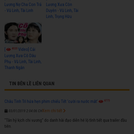
Lương Nợ Cha Con Trả
Lương Xưa Còn
- Vũ Linh, Tài Linh
Duyên - Vũ Linh, Tài
Linh, Trọng Hữu
4020
[
Video] Cải
Lương Xưa Cô Dâu
Phụ - Vũ Linh, Tài Linh,
Thanh Ngân
TIN BÊN LỀ LIÊN QUAN
6775
Châu Tinh Trì hứa hẹn phim chiếu Tết 'cười ra nước mắt'
Xem chi tiết
03/01/2019 2:04:06 CH
"Tân hỷ kịch chi vương" do danh hài đạo diễn hé lộ tình tiết qua trailer đầu
tiên.