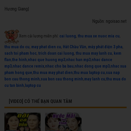
Hương Giang|
Nguồn: ngoisao.net
Xem cải lương miễn phí:
cai luong
,
thu mua xe nuoc mia cu
,
thu mua do cu
,
may phat dien cu
,
Hát Chầu Văn
,
máy phát điện 3 pha
,
sach toi pham hoc
,
trich doan cai luong
,
thu mua may lanh cu
,
kem
flan
,
the hinh
,
nhac que huong mp3
,
nhac han mp3
,
nhac dance
mp3
,
nhac dance remix
,
nhac cho ba bau
,
nhac dong que mp3
,
nhac xua
pham hong que
,
thu mua may phat dien
,
thu mua laptop cu
,
sua nap
bon cau thong minh
,
sua bon cau thong minh
,
may lanh cu
,
thu mua do
cu tan binh
,
laptop cu
[VIDEO] CÓ THỂ BẠN QUAN TÂM