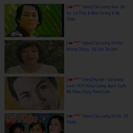
67087
[
Video] Cải Lương Xưa - Bơ
Vơ - Lệ Thủy & Minh Vương & Mỹ
Châu
50841
[
Video] Cải Lương Xã Hội -
Không Chồng - Vũ Linh Tài Linh
36017
[
Video] Bụi đời - Cải lương
trước 1975 Hùng Cường, Bạch Tuyết,
Mỹ Châu, Dũng Thanh Lâm
34581
[
Video] Cải Lương Xã Hội: SỐ
PHẬN