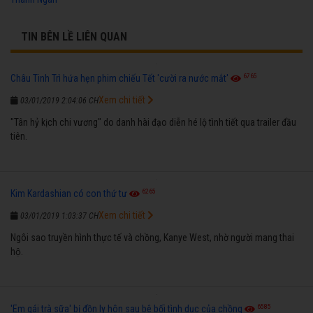
TIN BÊN LỀ LIÊN QUAN
6765
Châu Tinh Trì hứa hẹn phim chiếu Tết 'cười ra nước mắt'
Xem chi tiết
03/01/2019 2:04:06 CH
"Tân hỷ kịch chi vương" do danh hài đạo diễn hé lộ tình tiết qua trailer đầu
tiên.
6265
Kim Kardashian có con thứ tư
Xem chi tiết
03/01/2019 1:03:37 CH
Ngôi sao truyền hình thực tế và chồng, Kanye West, nhờ người mang thai
hộ.
6585
'Em gái trà sữa' bị đồn ly hôn sau bê bối tình dục của chồng