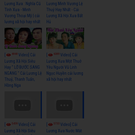
Lương Xưa : Nghĩa Cũ
Lương Minh Vương Lệ
Tình Xưa - Minh
Thuỷ Hay Nhất - Cải
Vương Thoại Mỹ | cải
Lương Xã Hội Xưa Bất
lương xã hội hay nhất
Hủ
6969
6389
[
Video] Cải
[
Video] Cải
Lương Xã Hội Siêu
Lương Xưa Một Thuở
Hay " LỠ BƯỚC SANG
Yêu Người Vũ Linh
NGANG " Cải Lương Lệ
Ngọc Huyền cải lương
Thuỷ, Thanh Tuấn,
xã hội hay nhất
Hồng Nga
5459
5733
[
Video] Cải
[
Video] Cải
Lương Xã Hội Siêu
Lương Xưa Nước Mắt