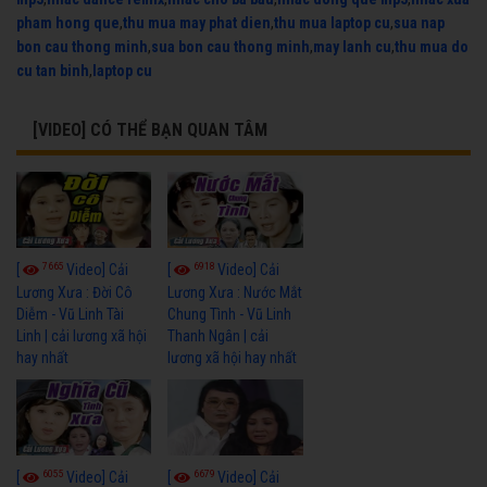
pham hong que
,
thu mua may phat dien
,
thu mua laptop cu
,
sua nap
bon cau thong minh
,
sua bon cau thong minh
,
may lanh cu
,
thu mua do
cu tan binh
,
laptop cu
[VIDEO] CÓ THỂ BẠN QUAN TÂM
7665
6918
[
Video] Cải
[
Video] Cải
Lương Xưa : Đời Cô
Lương Xưa : Nước Mắt
Diễm - Vũ Linh Tài
Chung Tình - Vũ Linh
Linh | cải lương xã hội
Thanh Ngân | cải
hay nhất
lương xã hội hay nhất
6055
6679
[
Video] Cải
[
Video] Cải