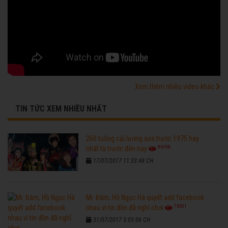
Xem thêm nhiều video khác
TIN TỨC XEM NHIỀU NHẤT
260 tuồng cải lương xưa trước 1975 hay
96198
nhất từ trước đến nay
17/07/2017 11:33:48 CH
Mr. Đàm, Hồ Ngọc Hà quyết add facebook
76301
nhau vì tin đồn đã nghỉ chơi
31/07/2017 5:03:06 CH