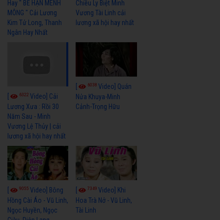
Hay " BỂ HẬN MÊNH
Chiều Ly Biệt Minh
MÔNG " Cải Lương
Vương Tài Linh cải
Kim Tử Long, Thanh
lương xã hội hay nhất
Ngân Hay Nhất
6038
[
Video] Quán
6322
[
Video] Cải
Nửa Khuya-Minh
Cảnh-Trọng Hữu
Lương Xưa : Rồi 30
Năm Sau - Minh
Vương Lệ Thủy | cải
lương xã hội hay nhất
9055
7349
[
Video] Bông
[
Video] Khi
Hồng Cài Áo - Vũ Linh,
Hoa Trà Nở - Vũ Linh,
Ngọc Huyền, Ngọc
Tài Linh
Giàu, Diệp Lang