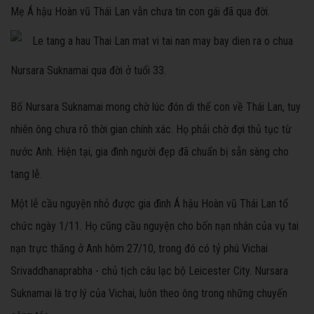
Mẹ Á hậu Hoàn vũ Thái Lan vẫn chưa tin con gái đã qua đời.
Nursara Suknamai qua đời ở tuổi 33.
Bố Nursara Suknamai mong chờ lúc đón di thể con về Thái Lan, tuy
nhiên ông chưa rõ thời gian chính xác. Họ phải chờ đợi thủ tục từ
nước Anh. Hiện tại, gia đình người đẹp đã chuẩn bị sẵn sàng cho
tang lễ.
Một lễ cầu nguyện nhỏ được gia đình Á hậu Hoàn vũ Thái Lan tổ
chức ngày 1/11. Họ cũng cầu nguyện cho bốn nạn nhân của vụ tai
nạn trực thăng ở Anh hôm 27/10, trong đó có tỷ phú Vichai
Srivaddhanaprabha - chủ tịch câu lạc bộ Leicester City. Nursara
Suknamai là trợ lý của Vichai, luôn theo ông trong những chuyến