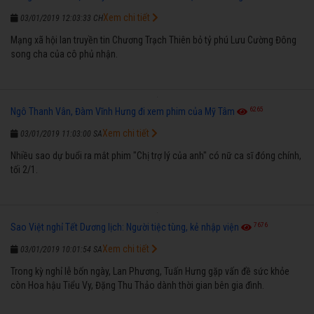
Xem chi tiết
03/01/2019 12:03:33 CH
Mạng xã hội lan truyền tin Chương Trạch Thiên bỏ tỷ phú Lưu Cường Đông
song cha của cô phủ nhận.
6265
Ngô Thanh Vân, Đàm Vĩnh Hưng đi xem phim của Mỹ Tâm
Xem chi tiết
03/01/2019 11:03:00 SA
Nhiều sao dự buổi ra mắt phim "Chị trợ lý của anh" có nữ ca sĩ đóng chính,
tối 2/1.
7676
Sao Việt nghỉ Tết Dương lịch: Người tiệc tùng, kẻ nhập viện
Xem chi tiết
03/01/2019 10:01:54 SA
Trong kỳ nghỉ lễ bốn ngày, Lan Phương, Tuấn Hưng gặp vấn đề sức khỏe
còn Hoa hậu Tiểu Vy, Đặng Thu Thảo dành thời gian bên gia đình.