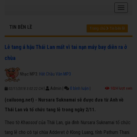
TIN BÊN LỀ
Trang chủ
Tin bên lề
Lễ tang á hậu Thái Lan mất vì tai nạn máy bay diễn ra ở
chùa
Nhạc MP3:
Hát Chầu Văn MP3
|
Admin
|
0 bình luận
|
1024 lượt xem
02/11/2018 3:02:22 CH
(cailuong.net) - Nursara Suknamai sẽ được đưa từ Anh về
Thái Lan và tổ chức tang lễ trong ngày 2/11.
Theo tờ
Khaosod
của Thái Lan, gia đình Nursara Suknamai tổ chức
tang lễ cho cô tại chùa Adderet ở Klong Luang, tỉnh Pathum Thani.