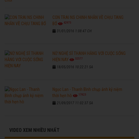
CON TRAI NS CHINH NHẪN VỀ CHỊU TANG
42975
BỐ
31/01/2016 1:08:47 CH
NỮ NGHỆ SĨ THANH HẰNG VỚI CUỘC SỐNG
32577
HIỆN NAY
18/05/2016 10:22:21 SA
Ngọc Lan - Thanh Bình chụp ảnh kỷ niệm
17823
thời hẹn hò
21/09/2017 11:02:37 SA
VIDEO XEM NHIỀU NHẤT