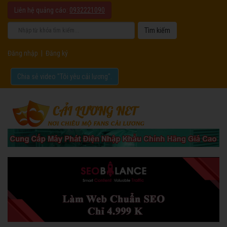
Liên hệ quảng cáo:
0932221090
Đăng nhập
|
Đăng ký
Chia sẻ video "Tôi yêu cải lương".