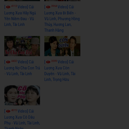
4113
3964
[
Video] Cải
[
Video] Cải
Lương Xưa Hãy Ngủ
Lương Xưa Đi Biển -
Yên Niềm Đau - Vũ
Vũ Linh, Phương Hồng
Linh, Tài Linh
Thủy, Hương Lan,
Thanh Hằng
4432
3599
[
Video] Cải
[
Video] Cải
Lương Nợ Cha Con Trả
Lương Xưa Còn
- Vũ Linh, Tài Linh
Duyên - Vũ Linh, Tài
Linh, Trọng Hữu
4015
[
Video] Cải
Lương Xưa Cô Dâu
Phụ - Vũ Linh, Tài Linh,
Thanh Ngân