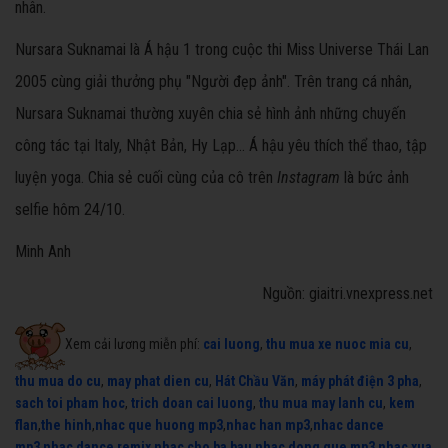
nhân.
Nursara Suknamai là Á hậu 1 trong cuộc thi Miss Universe Thái Lan
2005 cùng giải thưởng phụ "Người đẹp ảnh". Trên trang cá nhân,
Nursara Suknamai thường xuyên chia sẻ hình ảnh những chuyến
công tác tại Italy, Nhật Bản, Hy Lạp... Á hậu yêu thích thể thao, tập
luyện yoga. Chia sẻ cuối cùng của cô trên
Instagram
là bức ảnh
selfie hôm 24/10.
Minh Anh
Nguồn: giaitri.vnexpress.net
Xem cải lương miễn phí:
cai luong
,
thu mua xe nuoc mia cu
,
thu mua do cu
,
may phat dien cu
,
Hát Chầu Văn
,
máy phát điện 3 pha
,
sach toi pham hoc
,
trich doan cai luong
,
thu mua may lanh cu
,
kem
flan
,
the hinh
,
nhac que huong mp3
,
nhac han mp3
,
nhac dance
mp3
,
nhac dance remix
,
nhac cho ba bau
,
nhac dong que mp3
,
nhac xua