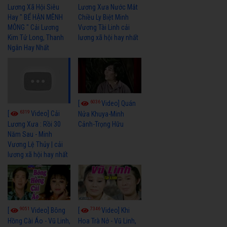
Lương Xã Hội Siêu
Lương Xưa Nước Mắt
Hay " BỂ HẬN MÊNH
Chiều Ly Biệt Minh
MÔNG " Cải Lương
Vương Tài Linh cải
Kim Tử Long, Thanh
lương xã hội hay nhất
Ngân Hay Nhất
6036
[
Video] Quán
6319
[
Video] Cải
Nửa Khuya-Minh
Cảnh-Trọng Hữu
Lương Xưa : Rồi 30
Năm Sau - Minh
Vương Lệ Thủy | cải
lương xã hội hay nhất
9051
7346
[
Video] Bông
[
Video] Khi
Hồng Cài Áo - Vũ Linh,
Hoa Trà Nở - Vũ Linh,