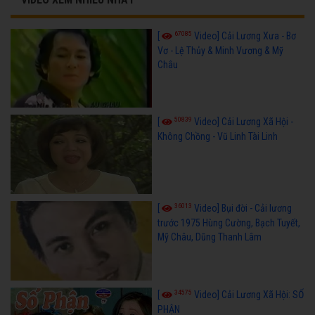
67085
[
Video] Cải Lương Xưa - Bơ
Vơ - Lệ Thủy & Minh Vương & Mỹ
Châu
50839
[
Video] Cải Lương Xã Hội -
Không Chồng - Vũ Linh Tài Linh
36013
[
Video] Bụi đời - Cải lương
trước 1975 Hùng Cường, Bạch Tuyết,
Mỹ Châu, Dũng Thanh Lâm
34575
[
Video] Cải Lương Xã Hội: SỐ
PHẬN