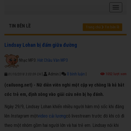
TIN BÊN LỀ
Trang chủ
Tin bên lề
Lindsay Lohan bị đấm giữa đường
Nhạc MP3:
Hát Chầu Văn MP3
|
Admin
|
0 bình luận
|
1052 lượt xem
01/10/2018 3:03:09 CH
(cailuong.net) - Nữ diễn viên nghi một cặp vợ chồng là kẻ bắt
cóc trẻ em, định xông vào giải cứu nên bị họ đánh.
Ngày 29/9, Lindsay Lohan khiến nhiều người hâm mộ sốc khi đăng
lên
Instagram
một
video cải lương
cô livestream trước đó khi cô đi
theo một nhóm gồm hai người lớn và hai trẻ em. Lindsay nói khi