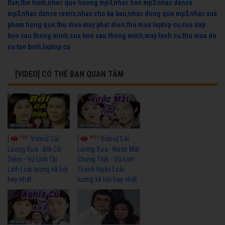
flan
,
the hinh
,
nhac que huong mp3
,
nhac han mp3
,
nhac dance
mp3
,
nhac dance remix
,
nhac cho ba bau
,
nhac dong que mp3
,
nhac xua
pham hong que
,
thu mua may phat dien
,
thu mua laptop cu
,
sua nap
bon cau thong minh
,
sua bon cau thong minh
,
may lanh cu
,
thu mua do
cu tan binh
,
laptop cu
[VIDEO] CÓ THỂ BẠN QUAN TÂM
7661
6913
[
Video] Cải
[
Video] Cải
Lương Xưa : Đời Cô
Lương Xưa : Nước Mắt
Diễm - Vũ Linh Tài
Chung Tình - Vũ Linh
Linh | cải lương xã hội
Thanh Ngân | cải
hay nhất
lương xã hội hay nhất