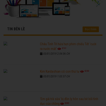
TIN BÊN LỀ
Đọc thêm
Châu Tinh Trì hứa hẹn phim chiếu Tết 'cười
6761
ra nước mắt'
03/01/2019 2:04:06 CH
6260
Kim Kardashian có con thứ tư
03/01/2019 1:03:37 CH
'Em gái trà sữa' bị đồn ly hôn sau bê bối tình
6580
dục của chồng