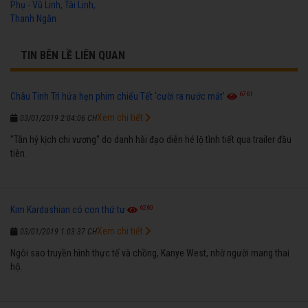
Phụ - Vũ Linh, Tài Linh,
Thanh Ngân
TIN BÊN LỀ LIÊN QUAN
6761
Châu Tinh Trì hứa hẹn phim chiếu Tết 'cười ra nước mắt'
Xem chi tiết
03/01/2019 2:04:06 CH
"Tân hỷ kịch chi vương" do danh hài đạo diễn hé lộ tình tiết qua trailer đầu
tiên.
6260
Kim Kardashian có con thứ tư
Xem chi tiết
03/01/2019 1:03:37 CH
Ngôi sao truyền hình thực tế và chồng, Kanye West, nhờ người mang thai
hộ.