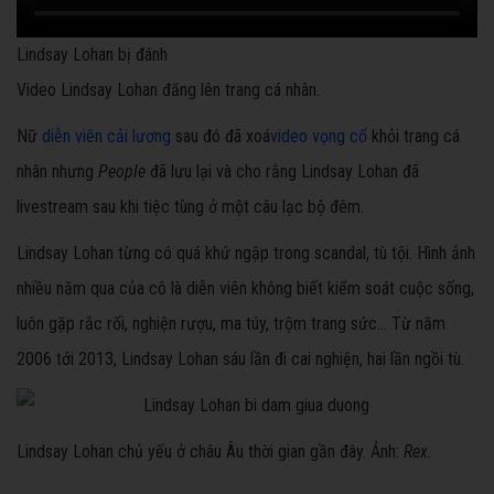
Lindsay Lohan bị đánh
Video Lindsay Lohan đăng lên trang cá nhân.
Nữ
diễn viên cải lương
sau đó đã xoá
video vọng cổ
khỏi trang cá
nhân nhưng
People
đã lưu lại và cho rằng Lindsay Lohan đã
livestream sau khi tiệc tùng ở một câu lạc bộ đêm.
Lindsay Lohan từng có quá khứ ngập trong scandal, tù tội. Hình ảnh
nhiều năm qua của cô là diễn viên không biết kiểm soát cuộc sống,
luôn gặp rắc rối, nghiện rượu, ma túy, trộm trang sức... Từ năm
2006 tới 2013, Lindsay Lohan sáu lần đi cai nghiện, hai lần ngồi tù.
Lindsay Lohan chủ yếu ở châu Âu thời gian gần đây. Ảnh:
Rex.