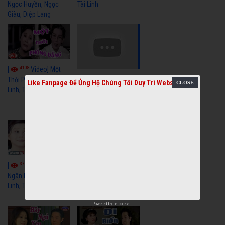
Ngọc Huyền, Ngọc
Tài Linh
Giàu, Diệp Lang
4108
[
Video] Một
3656
[
Video] Sóng
Thời Phóng Đãng - Vũ
Like Fanpage Để Ủng Hộ Chúng Tôi Duy Trì Website
Linh, Tài Linh, Chí Linh
Gió Làng Chài - Vũ
Linh, Tài Linh, Khánh
Tuấn
3765
3437
[
Video] Dãy
[
Video] Nhạc
Ngân Hà - Vũ Linh, Tài
Tình - Vũ Linh, Thoại
Linh, Thoại Mỹ
Mỹ, Phương Hồng
Thủy
Powered by
netcore.vn