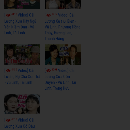
4112
3962
[
Video] Cải
[
Video] Cải
Lương Xưa Hãy Ngủ
Lương Xưa Đi Biển -
Yên Niềm Đau - Vũ
Vũ Linh, Phương Hồng
Linh, Tài Linh
Thủy, Hương Lan,
Thanh Hằng
4430
3598
[
Video] Cải
[
Video] Cải
Lương Nợ Cha Con Trả
Lương Xưa Còn
- Vũ Linh, Tài Linh
Duyên - Vũ Linh, Tài
Linh, Trọng Hữu
4012
[
Video] Cải
Lương Xưa Cô Dâu