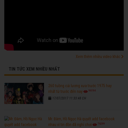
Xem thêm nhiều video khác
TIN TỨC XEM NHIỀU NHẤT
260 tuồng cải lương xưa trước 1975 hay
96194
nhất từ trước đến nay
17/07/2017 11:33:48 CH
Mr. Đàm, Hồ Ngọc Hà quyết add facebook
76299
nhau vì tin đồn đã nghỉ chơi