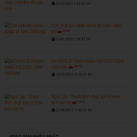
31/07/2017 5:03:06 CH
CON TRAI NS CHINH NHẪN VỀ CHỊU TANG
42969
BỐ
31/01/2016 1:08:47 CH
NỮ NGHỆ SĨ THANH HẰNG VỚI CUỘC SỐNG
32573
HIỆN NAY
18/05/2016 10:22:21 SA
Ngọc Lan - Thanh Bình chụp ảnh kỷ niệm
17819
thời hẹn hò
21/09/2017 11:02:37 SA
VIDEO XEM NHIỀU NHẤT