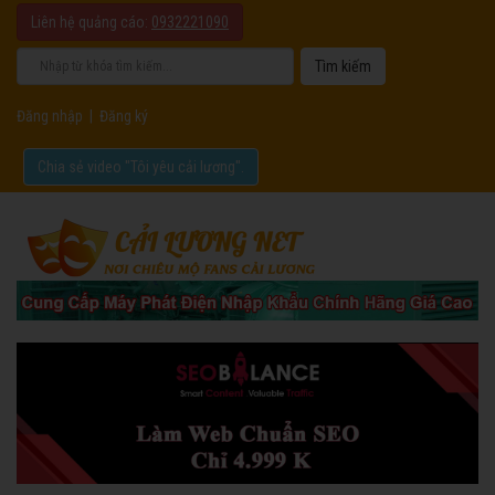
Liên hệ quảng cáo:
0932221090
Đăng nhập
|
Đăng ký
Chia sẻ video "Tôi yêu cải lương".