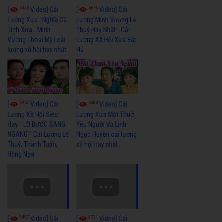
6049
6675
[
Video] Cải
[
Video] Cải
Lương Xưa : Nghĩa Cũ
Lương Minh Vương Lệ
Tình Xưa - Minh
Thuỷ Hay Nhất - Cải
Vương Thoại Mỹ | cải
Lương Xã Hội Xưa Bất
lương xã hội hay nhất
Hủ
6967
6384
[
Video] Cải
[
Video] Cải
Lương Xã Hội Siêu
Lương Xưa Một Thuở
Hay " LỠ BƯỚC SANG
Yêu Người Vũ Linh
NGANG " Cải Lương Lệ
Ngọc Huyền cải lương
Thuỷ, Thanh Tuấn,
xã hội hay nhất
Hồng Nga
5457
5731
[
Video] Cải
[
Video] Cải