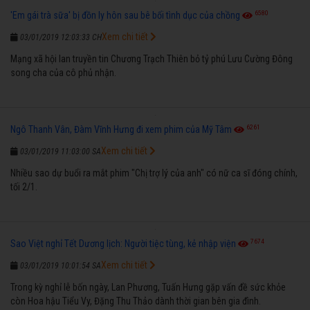
6580
'Em gái trà sữa' bị đồn ly hôn sau bê bối tình dục của chồng
Xem chi tiết
03/01/2019 12:03:33 CH
Mạng xã hội lan truyền tin Chương Trạch Thiên bỏ tỷ phú Lưu Cường Đông
song cha của cô phủ nhận.
6261
Ngô Thanh Vân, Đàm Vĩnh Hưng đi xem phim của Mỹ Tâm
Xem chi tiết
03/01/2019 11:03:00 SA
Nhiều sao dự buổi ra mắt phim "Chị trợ lý của anh" có nữ ca sĩ đóng chính,
tối 2/1.
7674
Sao Việt nghỉ Tết Dương lịch: Người tiệc tùng, kẻ nhập viện
Xem chi tiết
03/01/2019 10:01:54 SA
Trong kỳ nghỉ lễ bốn ngày, Lan Phương, Tuấn Hưng gặp vấn đề sức khỏe
còn Hoa hậu Tiểu Vy, Đặng Thu Thảo dành thời gian bên gia đình.