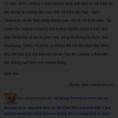
Từ năm 2015, Lindsay Lohan chuyển sang Anh định cư để tránh thị
phi, nhưng lại vướng vào cuộc tình với triệu phú Nga - Egor
Tarabasov và kết thúc bằng những cuộc cãi vã, chỉ trích nhau. Tài
chính của Lindsay Lohan bị ảnh hưởng nghiêm trọng vì một thời
gian dài không có dự án phim mới, trong khi không bỏ được thói
tiêu hoang. Tháng 10/2016, cô không thể trả tiền thuê nhà, khiến
chủ nhà dọa nộp đơn kiện lên tòa án. Sau đó, Lindsay Lohan hầu
như không xuất hiện trên truyền thông.
Minh Anh
Nguồn: giaitri.vnexpress.net
Xem cải lương miễn phí:
cai luong
,
thu mua xe nuoc mia cu
,
thu mua do cu
,
may phat dien cu
,
Hát Chầu Văn
,
máy phát điện 3 pha
,
sach toi pham hoc
,
trich doan cai luong
,
thu mua may lanh cu
,
kem