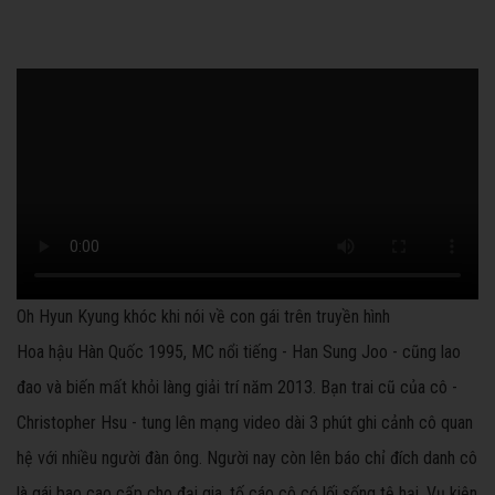
Oh Hyun Kyung khóc khi nói về con gái trên truyền hình
Hoa hậu Hàn Quốc 1995, MC nổi tiếng - Han Sung Joo - cũng lao
đao và biến mất khỏi làng giải trí năm 2013. Bạn trai cũ của cô -
Christopher Hsu - tung lên mạng video dài 3 phút ghi cảnh cô quan
hệ với nhiều người đàn ông. Người nay còn lên báo chỉ đích danh cô
là gái bao cao cấp cho đại gia, tố cáo cô có lối sống tệ hại. Vụ kiện