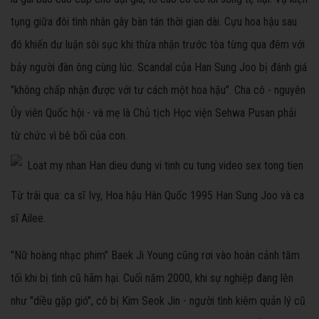
tụng giữa đôi tình nhân gây bàn tán thời gian dài. Cựu hoa hậu sau
đó khiến dư luận sôi sục khi thừa nhận trước tòa từng qua đêm với
bảy người đàn ông cùng lúc. Scandal của Han Sung Joo bị đánh giá
"không chấp nhận được với tư cách một hoa hậu". Cha cô - nguyên
Ủy viên Quốc hội - và mẹ là Chủ tịch Học viện Sehwa Pusan phải
từ chức vì bê bối của con.
Từ trái qua: ca sĩ Ivy, Hoa hậu Hàn Quốc 1995 Han Sung Joo và ca
sĩ Ailee.
"Nữ hoàng nhạc phim
" Baek Ji Young cũng rơi vào hoàn cảnh tăm
tối khi bị tình cũ hãm hại. Cuối năm 2000, khi sự nghiệp đang lên
như "diều gặp gió", cô bị Kim Seok Jin - người tình kiêm quản lý cũ