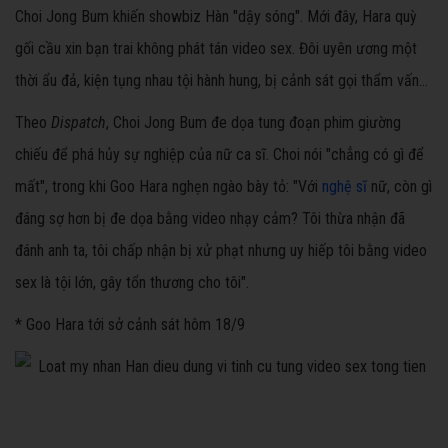
Choi Jong Bum khiến showbiz Hàn "dậy sóng". Mới đây, Hara quỳ
gối cầu xin bạn trai không phát tán video sex. Đôi uyên ương một
thời ẩu đả, kiện tụng nhau tội hành hung, bị cảnh sát gọi thẩm vấn...
Theo
Dispatch
, Choi Jong Bum đe dọa tung đoạn phim giường
chiếu để phá hủy sự nghiệp của nữ ca sĩ. Choi nói "chẳng có gì để
mất", trong khi Goo Hara nghẹn ngào bày tỏ: "Với
nghệ sĩ
nữ, còn gì
đáng sợ hơn bị đe dọa bằng video nhạy cảm? Tôi thừa nhận đã
đánh anh ta, tôi chấp nhận bị xử phạt nhưng uy hiếp tôi bằng video
sex là tội lớn, gây tổn thương cho tôi".
* Goo Hara tới sở cảnh sát hôm 18/9