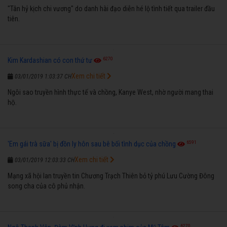
"Tân hỷ kịch chi vương" do danh hài đạo diễn hé lộ tình tiết qua trailer đầu
tiên.
6270
Kim Kardashian có con thứ tư
Xem chi tiết
03/01/2019 1:03:37 CH
Ngôi sao truyền hình thực tế và chồng, Kanye West, nhờ người mang thai
hộ.
6591
'Em gái trà sữa' bị đồn ly hôn sau bê bối tình dục của chồng
Xem chi tiết
03/01/2019 12:03:33 CH
Mạng xã hội lan truyền tin Chương Trạch Thiên bỏ tỷ phú Lưu Cường Đông
song cha của cô phủ nhận.
6270