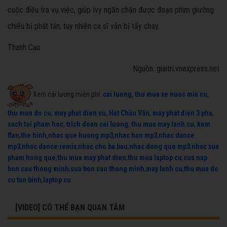
cuộc điều tra vụ việc, giúp Ivy ngăn chặn được đoạn phim giường
chiếu bị phát tán, tuy nhiên ca sĩ vẫn bị tẩy chay.
Thanh Cao
Nguồn: giaitri.vnexpress.net
Xem cải lương miễn phí:
cai luong
,
thu mua xe nuoc mia cu
,
thu mua do cu
,
may phat dien cu
,
Hát Chầu Văn
,
máy phát điện 3 pha
,
sach toi pham hoc
,
trich doan cai luong
,
thu mua may lanh cu
,
kem
flan
,
the hinh
,
nhac que huong mp3
,
nhac han mp3
,
nhac dance
mp3
,
nhac dance remix
,
nhac cho ba bau
,
nhac dong que mp3
,
nhac xua
pham hong que
,
thu mua may phat dien
,
thu mua laptop cu
,
sua nap
bon cau thong minh
,
sua bon cau thong minh
,
may lanh cu
,
thu mua do
cu tan binh
,
laptop cu
[VIDEO] CÓ THỂ BẠN QUAN TÂM