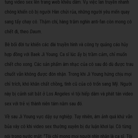
tung video sex lên trang web khiêu dâm. Vụ việc lan truyền nhanh
chóng khiến cô bị người Hàn chửi rủa, những người yêu mến quay
sang tẩy chay cô. Thậm chí, hàng trăm nghìn anti-fan còn mong cô
chết đi, theo
Daum.
Bê bối đời tư khiến các đài truyền hình và công ty quảng cáo hủy
hợp đồng với Baek Ji Young. Ca sĩ lúc ấy bị trầm cảm, chỉ muốn
chết cho xong. Các sản phẩm âm nhạc của cô sau đó dù được trau
chuốt vẫn không được đón nhận.
Trong khi Ji Young hứng chịu mọi
chỉ trích, khó khăn chất chồng, tình cũ của cô trốn sang Mỹ. Người
này bị cảnh sát bắt ở Los Angeles vì tội hiếp dâm và phát tán video
sex với trẻ vị thành niên tám năm sau đó.
Về sau Ji Young vực dậy sự nghiệp. Tuy nhiên, ám ảnh quá khứ vẫn
bủa vây cô khi video sex thường xuyên bị dư luận khơi lại. Cô từng
nói trong nước mắt: "Tôi chỉ mong mọi người nhìn nhận là ca sĩ. Tôi