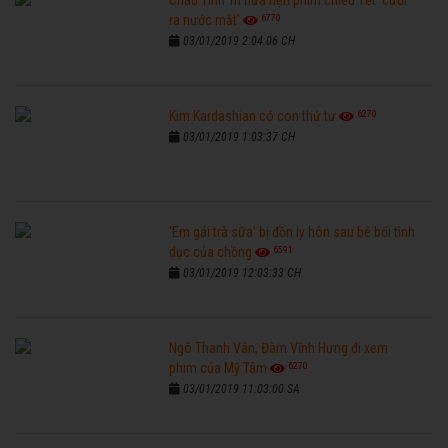
Châu Tinh Trì hứa hẹn phim chiếu Tết 'cười
6770
ra nước mắt'
03/01/2019 2:04:06 CH
6270
Kim Kardashian có con thứ tư
03/01/2019 1:03:37 CH
'Em gái trà sữa' bị đồn ly hôn sau bê bối tình
6591
dục của chồng
03/01/2019 12:03:33 CH
Ngô Thanh Vân, Đàm Vĩnh Hưng đi xem
6270
phim của Mỹ Tâm
03/01/2019 11:03:00 SA