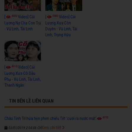
4433
3600
[
Video] Cải
[
Video] Cải
Lương Nợ Cha Con Trả
Lương Xưa Còn
- Vũ Linh, Tài Linh
Duyên - Vũ Linh, Tài
Linh, Trọng Hữu
4016
[
Video] Cải
Lương Xưa Cô Dâu
Phụ - Vũ Linh, Tài Linh,
Thanh Ngân
TIN BÊN LỀ LIÊN QUAN
6770
Châu Tinh Trì hứa hẹn phim chiếu Tết 'cười ra nước mắt'
Xem chi tiết
03/01/2019 2:04:06 CH