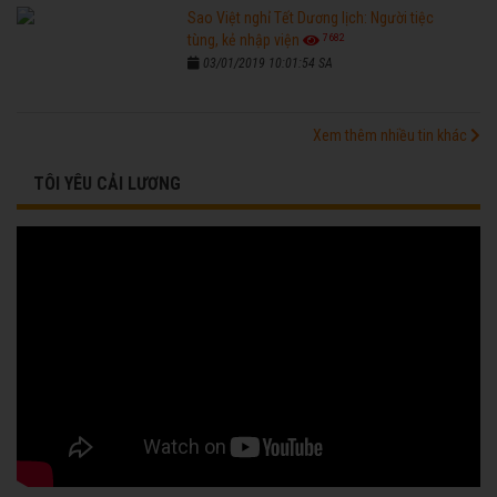
Sao Việt nghỉ Tết Dương lịch: Người tiệc
7682
tùng, kẻ nhập viện
03/01/2019 10:01:54 SA
Xem thêm nhiều tin khác
TÔI YÊU CẢI LƯƠNG