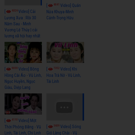
6041
[
Video] Quán
6326
[
Video] Cải
Nửa Khuya-Minh
Cảnh-Trọng Hữu
Lương Xưa : Rồi 30
Năm Sau - Minh
Vương Lệ Thủy | cải
lương xã hội hay nhất
9059
7352
[
Video] Bông
[
Video] Khi
Hồng Cài Áo - Vũ Linh,
Hoa Trà Nở - Vũ Linh,
Ngọc Huyền, Ngọc
Tài Linh
Giàu, Diệp Lang
4110
[
Video] Một
3659
[
Video] Sóng
Thời Phóng Đãng - Vũ
Linh, Tài Linh, Chí Linh
Gió Làng Chài - Vũ