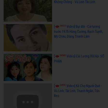
Không Chồng - Vũ Linh Tài Linh
36023
[
Video] Bụi đời - Cải lương
trước 1975 Hùng Cường, Bạch Tuyết,
Mỹ Châu, Dũng Thanh Lâm
34585
[
Video] Cải Lương Xã Hội: SỐ
PHẬN
24592
[
Video] Kẻ Chợ Người Quê -
Vũ Linh, Tài Linh, Thanh Ngân, Tấn
Beo