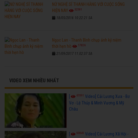
NỮ NGHỆ SĨ THANH HẰNG VỚI CUỘC SỐNG
32581
HIỆN NAY
18/05/2016 10:22:21 SA
Ngọc Lan - Thanh Bình chụp ảnh kỷ niệm
17826
thời hẹn hò
21/09/2017 11:02:37 SA
VIDEO XEM NHIỀU NHẤT
67091
[
Video] Cải Lương Xưa - Bơ
Vơ - Lệ Thủy & Minh Vương & Mỹ
Châu
50845
[
Video] Cải Lương Xã Hội -