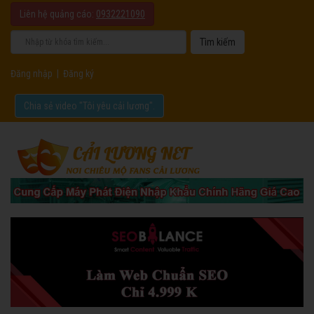
Liên hệ quảng cáo:
0932221090
Đăng nhập
|
Đăng ký
Chia sẻ video "Tôi yêu cải lương".