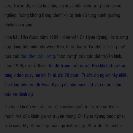
sex. Trước đó, nhiều hoa hậu, ca sĩ và diễn viên từng tiêu tan sự
nghiệp, "sống không bằng chết" khi bị tình cũ tung cảnh giường
chiếu lên mạng.
Hoa hậu Hàn Quốc năm 1989 - diễn viên Oh Hyun Kyung - là trường
hợp đáng tiếc nhất showbiz Hàn, theo
Daum
. Từ chỗ là "nàng thơ"
của các
đạo diễn cải lương
, "con cưng" của các đài truyền hình,
năm 1998, cô trở thành
tội đồ trong mắt người Hàn khi bị bạn trai
tung video quay lén khi ân ái, dài 28 phút . Trước đó người này nhiều
lần tống tiền cô. Oh Hyun Kyung đã nhờ cảnh sát vào cuộc nhằm
bảo vệ danh dự.
Dư luận khi đó yêu cầu cô rời khỏi làng giải trí. Trước sự lên án
mạnh mẽ của khán giả và truyền thông, Oh Hyun Kyung buộc phải
trốn sang Mỹ. Sự nghiệp của người đẹp sụp đổ từ đó. Cô nói ba