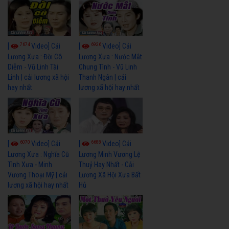
7674
6926
[
Video] Cải
[
Video] Cải
Lương Xưa : Đời Cô
Lương Xưa : Nước Mắt
Diễm - Vũ Linh Tài
Chung Tình - Vũ Linh
Linh | cải lương xã hội
Thanh Ngân | cải
hay nhất
lương xã hội hay nhất
6070
6688
[
Video] Cải
[
Video] Cải
Lương Xưa : Nghĩa Cũ
Lương Minh Vương Lệ
Tình Xưa - Minh
Thuỷ Hay Nhất - Cải
Vương Thoại Mỹ | cải
Lương Xã Hội Xưa Bất
lương xã hội hay nhất
Hủ