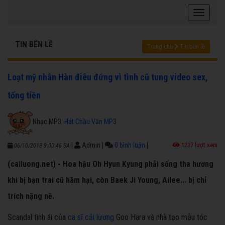
TIN BÊN LỀ
Trang chủ
Tin bên lề
Loạt mỹ nhân Hàn điêu đứng vì tình cũ tung video sex,
tống tiền
Nhạc MP3:
Hát Chầu Văn MP3
|
Admin
|
0 bình luận
|
1237 lượt xem
06/10/2018 9:00:46 SA
(cailuong.net) - Hoa hậu Oh Hyun Kyung phải sống tha hương
khi bị bạn trai cũ hãm hại, còn Baek Ji Young, Ailee... bị chỉ
trích nặng nề.
Scandal tình ái của
ca sĩ cải lương
Goo Hara và nhà tạo mẫu tóc