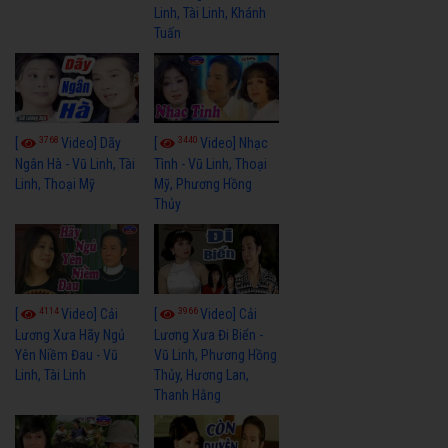
Linh, Tài Linh, Khánh
Tuấn
3768
3440
[
Video] Dãy
[
Video] Nhạc
Ngân Hà - Vũ Linh, Tài
Tình - Vũ Linh, Thoại
Linh, Thoại Mỹ
Mỹ, Phương Hồng
Thủy
4114
3966
[
Video] Cải
[
Video] Cải
Lương Xưa Hãy Ngủ
Lương Xưa Đi Biển -
Yên Niềm Đau - Vũ
Vũ Linh, Phương Hồng
Linh, Tài Linh
Thủy, Hương Lan,
Thanh Hằng