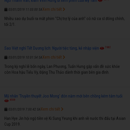
Ngô Thanh Vân, Đàm Vĩnh Hưng đi xem phim của Mỹ Tâm
Xem chi tiết
03/01/2019 11:03:00 SA
Nhiều sao dự buổi ra mắt phim "Chị trợ lý của anh" có nữ ca sĩ đóng chính,
tối 2/1.
7682
Sao Việt nghỉ Tết Dương lịch: Người tiệc tùng, kẻ nhập viện
Xem chi tiết
03/01/2019 10:01:54 SA
Trong kỳ nghỉ lễ bốn ngày, Lan Phương, Tuấn Hưng gặp vấn đề sức khỏe
còn Hoa hậu Tiểu Vy, Đặng Thu Thảo dành thời gian bên gia đình.
Mỹ nhân 'Truyền thuyết Joo Mong' đón năm mới bên chồng kém tám tuổi
4508
Xem chi tiết
03/01/2019 7:00:42 SA
Han Hye Jin hội ngộ tiền vệ Ki Sung Yeung khi anh về nước thi đấu tại Asian
Cup 2019.