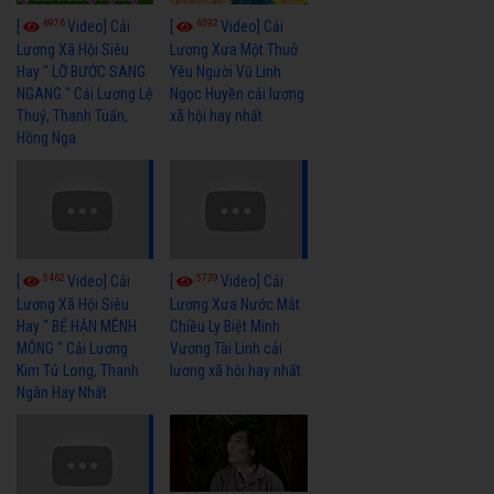
6976
6392
[
Video] Cải
[
Video] Cải
Lương Xã Hội Siêu
Lương Xưa Một Thuở
Hay " LỠ BƯỚC SANG
Yêu Người Vũ Linh
NGANG " Cải Lương Lệ
Ngọc Huyền cải lương
Thuỷ, Thanh Tuấn,
xã hội hay nhất
Hồng Nga
5462
5739
[
Video] Cải
[
Video] Cải
Lương Xã Hội Siêu
Lương Xưa Nước Mắt
Hay " BỂ HẬN MÊNH
Chiều Ly Biệt Minh
MÔNG " Cải Lương
Vương Tài Linh cải
Kim Tử Long, Thanh
lương xã hội hay nhất
Ngân Hay Nhất