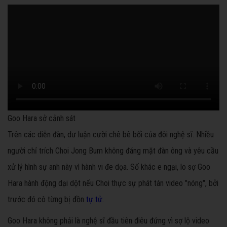
Goo Hara sở cảnh sát
Trên các diễn đàn, dư luận cười chê bê bối của đôi nghệ sĩ. Nhiều
người chỉ trích Choi Jong Bum không đáng mặt đàn ông và yêu cầu
xử lý hình sự anh này vì hành vi đe dọa. Số khác e ngại, lo sợ Goo
Hara hành động dại dột nếu Choi thực sự phát tán video "nóng", bởi
trước đó cô từng bị đồn
tự tử.
Goo Hara không phải là nghệ sĩ đầu tiên điêu đứng vì sợ lộ video