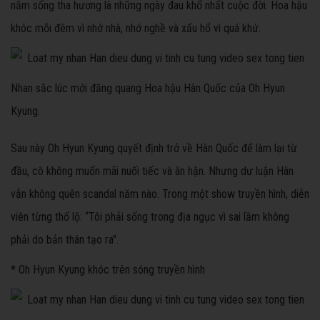
năm sống tha hương là những ngày đau khổ nhất cuộc đời. Hoa hậu
khóc mỗi đêm vì nhớ nhà, nhớ nghề và xấu hổ vì quá khứ.
Nhan sắc lúc mới đăng quang Hoa hậu Hàn Quốc của Oh Hyun
Kyung.
Sau này Oh Hyun Kyung quyết định trở về Hàn Quốc để làm lại từ
đầu, cô không muốn mãi nuối tiếc và ân hận. Nhưng dư luận Hàn
vẫn không quên scandal năm nào. Trong một show truyền hình, diễn
viên từng thổ lộ: “Tôi phải sống trong địa ngục vì sai lầm không
phải do bản thân tạo ra".
* Oh Hyun Kyung khóc trên sóng truyền hình