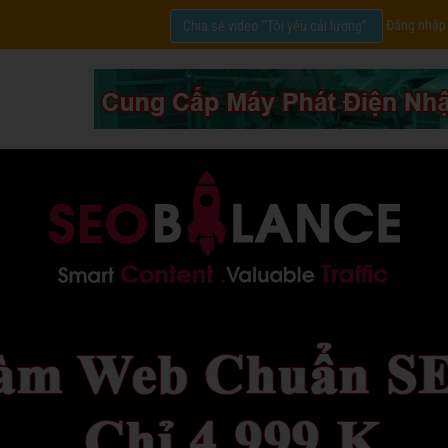
Đăng nhập
Chia sẻ video "Tôi yêu cải lương".