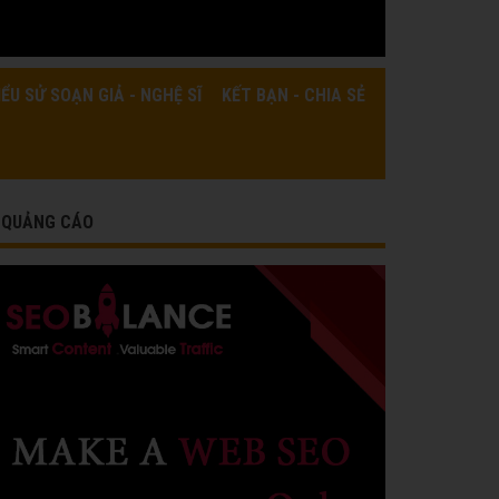
IỂU SỬ SOẠN GIẢ - NGHỆ SĨ
KẾT BẠN - CHIA SẺ
QUẢNG CÁO