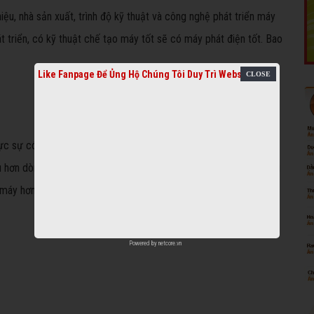
u, nhà sản xuất, trình độ kỹ thuật và công nghệ phát triển máy
 triển, có kỹ thuật chế tạo máy tốt sẽ có máy phát điện tốt. Bao
Like Fanpage Để Ủng Hộ Chúng Tôi Duy Trì Website
hực sự có ảnh hưởng trực tiếp tới chi phí vận hành. Máy phát điện
u hơn dòng máy chạy xăng, gas tới 25-30%. Chi phí mua nhiên liệu
ại máy hơn, tuổi thọ máy cũng sẽ được kéo dài hơn.
Powered by
netcore.vn