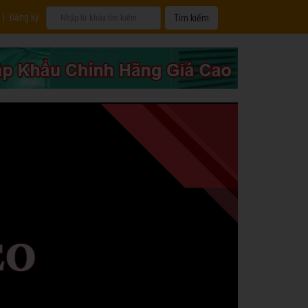
|
Đăng ký