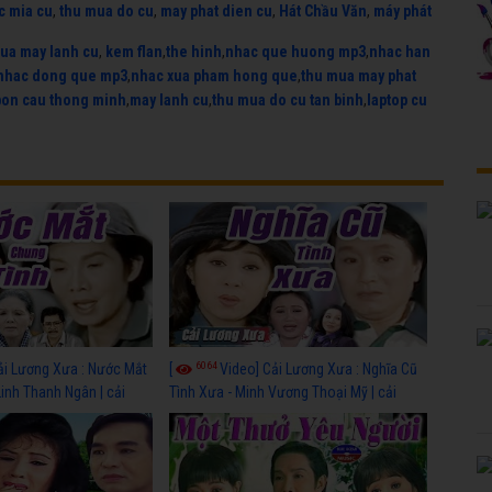
c mia cu
,
thu mua do cu
,
may phat dien cu
,
Hát Chầu Văn
,
máy phát
ua may lanh cu
,
kem flan
,
the hinh
,
nhac que huong mp3
,
nhac han
nhac dong que mp3
,
nhac xua pham hong que
,
thu mua may phat
bon cau thong minh
,
may lanh cu
,
thu mua do cu tan binh
,
laptop cu
6064
ải Lương Xưa : Nước Mắt
[
Video] Cải Lương Xưa : Nghĩa Cũ
Linh Thanh Ngân | cải
Tình Xưa - Minh Vương Thoại Mỹ | cải
 nhất
lương xã hội hay nhất