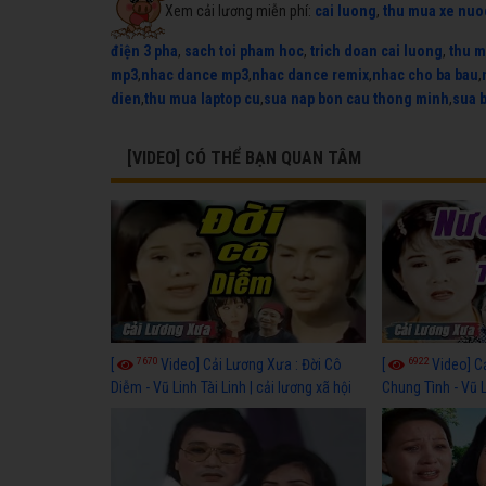
Xem cải lương miễn phí:
cai luong
,
thu mua xe nuo
điện 3 pha
,
sach toi pham hoc
,
trich doan cai luong
,
thu m
mp3
,
nhac dance mp3
,
nhac dance remix
,
nhac cho ba bau
,
dien
,
thu mua laptop cu
,
sua nap bon cau thong minh
,
sua 
[VIDEO] CÓ THỂ BẠN QUAN TÂM
7670
6922
[
Video] Cải Lương Xưa : Đời Cô
[
Video] C
Diễm - Vũ Linh Tài Linh | cải lương xã hội
Chung Tình - Vũ 
hay nhất
lương xã hội hay