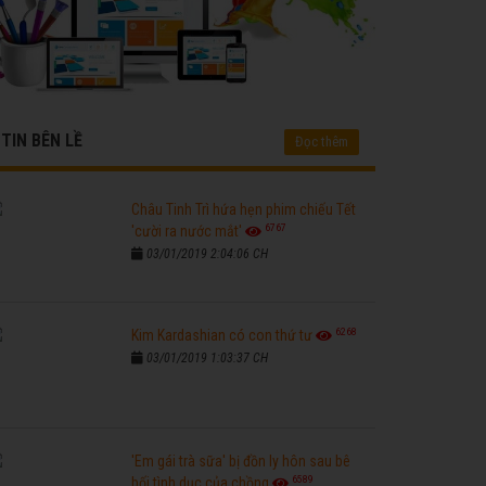
TIN BÊN LỀ
Đọc thêm
Châu Tinh Trì hứa hẹn phim chiếu Tết
6767
'cười ra nước mắt'
03/01/2019 2:04:06 CH
6268
Kim Kardashian có con thứ tư
03/01/2019 1:03:37 CH
'Em gái trà sữa' bị đồn ly hôn sau bê
6589
bối tình dục của chồng