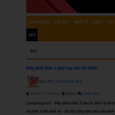
TRANG CHỦ
TIN TỨC
NGHỆ SĨ
VIDEO
TIN 
SEO
SEO
Máy phát điện 3 pha loại nào tốt nhất?
Nhạc MP3:
Hát Chầu Văn MP3
|
Admin
|
0 bình luận
|
19/04/2021 11:58:23 SA
(cailuong.net) - Máy phát điện 3 pha là thiết bị kh
và phát triển kinh tế - xã hội cũng như nhu cầu sin