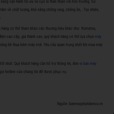
năng vận hành tối ưu và cực kì thân thiện với môi trường. Sử
tâm về chất lượng, khả năng chống rung, chống ồn,.. Tuy nhiên,
.
h hàng có thể tham khảo các thương hiệu khác như: Komatsu,
 điện cao cấp, giá thành cao, quý khách hàng có thể lựa chọn
máy
 không hề thua kém máy mới. Yêu cầu quan trọng nhất khi mua máy
tốt nhất. Quý khách hàng cần hỗ trợ thông tin, đơn vị
bán máy
gọi hotline của chúng tôi để được phục vụ.
Nguồn: banmayphatdiencu.vn