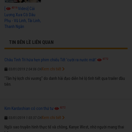
4016
[
Video] Cải
Lương Xưa Cô Dâu
Phụ - Vũ Linh, Tài Linh,
Thanh Ngân
TIN BÊN LỀ LIÊN QUAN
6772
Châu Tinh Trì hứa hẹn phim chiếu Tết 'cười ra nước mắt'
Xem chi tiết
03/01/2019 2:04:06 CH
"Tân hỷ kịch chi vương" do danh hài đạo diễn hé lộ tình tiết qua trailer đầu
tiên.
6272
Kim Kardashian có con thứ tư
Xem chi tiết
03/01/2019 1:03:37 CH
Ngôi sao truyền hình thực tế và chồng, Kanye West, nhờ người mang thai