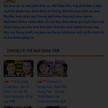
thu mua do cu
,
may phat dien cu
,
Hát Chầu Văn
,
máy phát điện 3 pha
,
sach toi pham hoc
,
trich doan cai luong
,
thu mua may lanh cu
,
kem
flan
,
the hinh
,
nhac que huong mp3
,
nhac han mp3
,
nhac dance
mp3
,
nhac dance remix
,
nhac cho ba bau
,
nhac dong que mp3
,
nhac xua
pham hong que
,
thu mua may phat dien
,
thu mua laptop cu
,
sua nap
bon cau thong minh
,
sua bon cau thong minh
,
may lanh cu
,
thu mua do
cu tan binh
,
laptop cu
[VIDEO] CÓ THỂ BẠN QUAN TÂM
7674
6926
[
Video] Cải
[
Video] Cải
Lương Xưa : Đời Cô
Lương Xưa : Nước Mắt
Diễm - Vũ Linh Tài
Chung Tình - Vũ Linh
Linh | cải lương xã hội
Thanh Ngân | cải
hay nhất
lương xã hội hay nhất