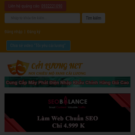
Liên hệ quảng cáo:
0932221090
Đăng nhập
|
Đăng ký
Chia sẻ video "Tôi yêu cải lương".