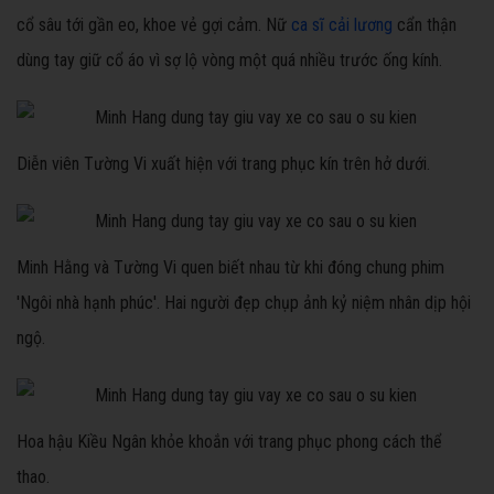
cổ sâu tới gần eo, khoe vẻ gợi cảm. Nữ
ca sĩ cải lương
cẩn thận
dùng tay giữ cổ áo vì sợ lộ vòng một quá nhiều trước ống kính.
Diễn viên Tường Vi xuất hiện với trang phục kín trên hở dưới.
Minh Hằng và Tường Vi quen biết nhau từ khi đóng chung phim
'Ngôi nhà hạnh phúc'. Hai người đẹp chụp ảnh kỷ niệm nhân dịp hội
ngộ.
Hoa hậu Kiều Ngân khỏe khoắn với trang phục phong cách thể
thao.