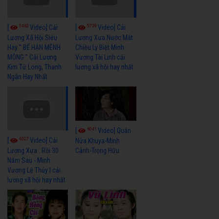
5462
5739
[
Video] Cải
[
Video] Cải
Lương Xã Hội Siêu
Lương Xưa Nước Mắt
Hay " BỂ HẬN MÊNH
Chiều Ly Biệt Minh
MÔNG " Cải Lương
Vương Tài Linh cải
Kim Tử Long, Thanh
lương xã hội hay nhất
Ngân Hay Nhất
6041
[
Video] Quán
6327
[
Video] Cải
Nửa Khuya-Minh
Cảnh-Trọng Hữu
Lương Xưa : Rồi 30
Năm Sau - Minh
Vương Lệ Thủy | cải
lương xã hội hay nhất