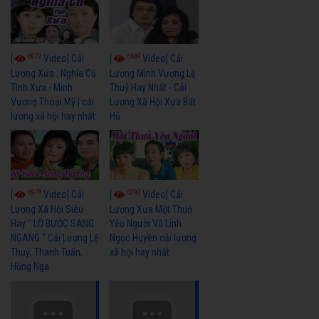
6072
6689
[
Video] Cải
[
Video] Cải
Lương Xưa : Nghĩa Cũ
Lương Minh Vương Lệ
Tình Xưa - Minh
Thuỷ Hay Nhất - Cải
Vương Thoại Mỹ | cải
Lương Xã Hội Xưa Bất
lương xã hội hay nhất
Hủ
6978
6393
[
Video] Cải
[
Video] Cải
Lương Xã Hội Siêu
Lương Xưa Một Thuở
Hay " LỠ BƯỚC SANG
Yêu Người Vũ Linh
NGANG " Cải Lương Lệ
Ngọc Huyền cải lương
Thuỷ, Thanh Tuấn,
xã hội hay nhất
Hồng Nga