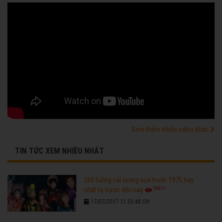
Xem thêm nhiều video khác
TIN TỨC XEM NHIỀU NHẤT
260 tuồng cải lương xưa trước 1975 hay
96211
nhất từ trước đến nay
17/07/2017 11:33:48 CH