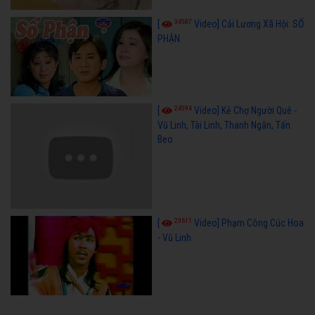
34587
[
Video] Cải Lương Xã Hội: SỐ
PHẬN
24594
[
Video] Kẻ Chợ Người Quê -
Vũ Linh, Tài Linh, Thanh Ngân, Tấn
Beo
23611
[
Video] Phạm Công Cúc Hoa
- Vũ Linh