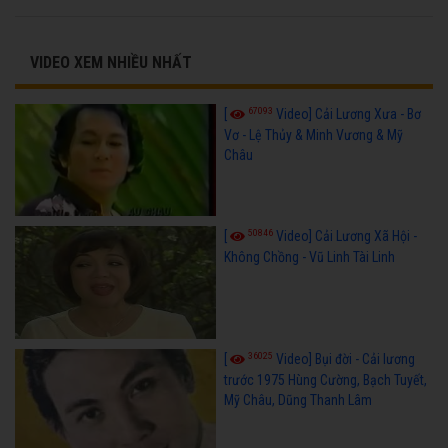
VIDEO XEM NHIỀU NHẤT
67093
[
Video] Cải Lương Xưa - Bơ
Vơ - Lệ Thủy & Minh Vương & Mỹ
Châu
50846
[
Video] Cải Lương Xã Hội -
Không Chồng - Vũ Linh Tài Linh
36025
[
Video] Bụi đời - Cải lương
trước 1975 Hùng Cường, Bạch Tuyết,
Mỹ Châu, Dũng Thanh Lâm