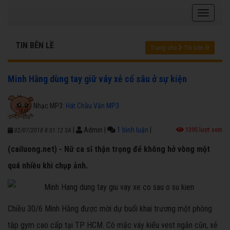
TIN BÊN LỀ
Trang chủ
Tin bên lề
Minh Hằng dùng tay giữ váy xẻ cổ sâu ở sự kiện
Nhạc MP3:
Hát Chầu Văn MP3
|
Admin
|
1 bình luận
|
1395 lượt xem
02/07/2018 8:01:12 SA
(cailuong.net) - Nữ ca sĩ thận trọng để không hở vòng một
quá nhiều khi chụp ảnh.
Chiều 30/6 Minh Hằng được mời dự buổi khai trương một phòng
tập gym cao cấp tại TP HCM. Cô mặc váy kiểu vest ngắn cũn, xẻ