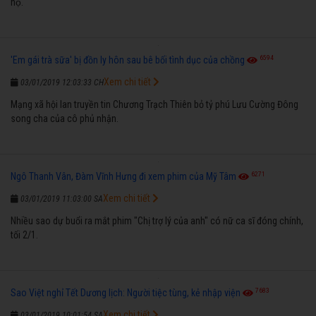
hộ.
6594
'Em gái trà sữa' bị đồn ly hôn sau bê bối tình dục của chồng
Xem chi tiết
03/01/2019 12:03:33 CH
Mạng xã hội lan truyền tin Chương Trạch Thiên bỏ tỷ phú Lưu Cường Đông
song cha của cô phủ nhận.
6271
Ngô Thanh Vân, Đàm Vĩnh Hưng đi xem phim của Mỹ Tâm
Xem chi tiết
03/01/2019 11:03:00 SA
Nhiều sao dự buổi ra mắt phim "Chị trợ lý của anh" có nữ ca sĩ đóng chính,
tối 2/1.
7683
Sao Việt nghỉ Tết Dương lịch: Người tiệc tùng, kẻ nhập viện
Xem chi tiết
03/01/2019 10:01:54 SA