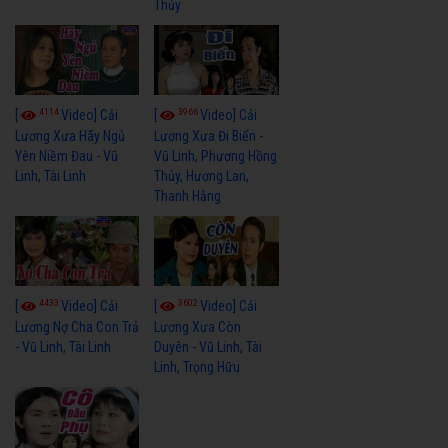
Thủy
4114
3966
[
Video] Cải
[
Video] Cải
Lương Xưa Hãy Ngủ
Lương Xưa Đi Biển -
Yên Niềm Đau - Vũ
Vũ Linh, Phương Hồng
Linh, Tài Linh
Thủy, Hương Lan,
Thanh Hằng
4433
3602
[
Video] Cải
[
Video] Cải
Lương Nợ Cha Con Trả
Lương Xưa Còn
- Vũ Linh, Tài Linh
Duyên - Vũ Linh, Tài
Linh, Trọng Hữu