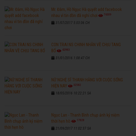
Mr. Đàm, Hồ Ngọc Hà quyết add facebook
76309
nhau vì tin đồn đã nghỉ chơi
31/07/2017 5:03:06 CH
CON TRAI NS CHINH NHẪN VỀ CHỊU TANG
42983
BỐ
31/01/2016 1:08:47 CH
NỮ NGHỆ SĨ THANH HẰNG VỚI CUỘC SỐNG
32582
HIỆN NAY
18/05/2016 10:22:21 SA
Ngọc Lan - Thanh Bình chụp ảnh kỷ niệm
17828
thời hẹn hò
21/09/2017 11:02:37 SA