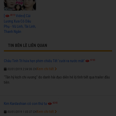
4015
[
Video] Cải
Lương Xưa Cô Dâu
Phụ - Vũ Linh, Tài Linh,
Thanh Ngân
TIN BÊN LỀ LIÊN QUAN
6765
Châu Tinh Trì hứa hẹn phim chiếu Tết 'cười ra nước mắt'
Xem chi tiết
03/01/2019 2:04:06 CH
"Tân hỷ kịch chi vương" do danh hài đạo diễn hé lộ tình tiết qua trailer đầu
tiên.
6265
Kim Kardashian có con thứ tư
Xem chi tiết
03/01/2019 1:03:37 CH