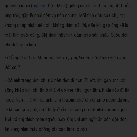
gỡ với ông xã (
nghệ sĩ
Đức Minh) giống như là một sự sắp đặt của
ông trời, gặp là phải nên vợ nên chồng. Mối tình đầu của chị, mẹ
không chấp nhận nên chị không dám cãi lời, đến khi gặp ông xã là
mối tình cuối cùng. Chị dành hết tình cảm cho sân khấu. Cuộc đời
chị đơn giản lắm.
- Cố nghệ sĩ Đức Minh giữ vai trò, ý nghĩa như thế nào với cuộc
đời chị?
- Có anh trong đời, chị trở nên dạn dĩ hơn. Trước khi gặp anh, chị
sống khép kín, chỉ ăn ở nhà vì có mẹ nấu ngon lắm, ít khi nào đi ăn
ngoài tiệm. Từ khi có anh, anh thường chở chị đi ăn ở ngoài đường,
lê la các góc phố, mới thấy ở vỉa hè cũng có rất nhiều món ngon.
Hồi đó chị thích món nghêu hấp. Chị với anh ngồi ăn bên cột đèn,
ăn xong nhìn thấy chồng dĩa cao lắm (cười).