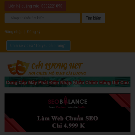
Liên hệ quảng cáo:
0932221090
Đăng nhập
|
Đăng ký
Chia sẻ video "Tôi yêu cải lương".