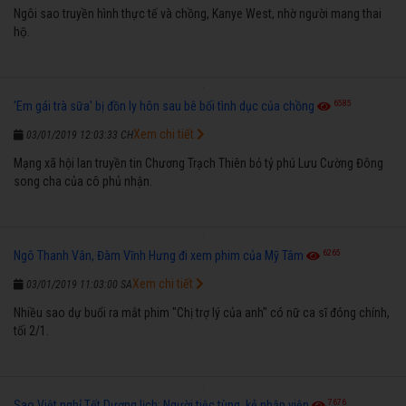
Ngôi sao truyền hình thực tế và chồng, Kanye West, nhờ người mang thai
hộ.
6585
'Em gái trà sữa' bị đồn ly hôn sau bê bối tình dục của chồng
Xem chi tiết
03/01/2019 12:03:33 CH
Mạng xã hội lan truyền tin Chương Trạch Thiên bỏ tỷ phú Lưu Cường Đông
song cha của cô phủ nhận.
6265
Ngô Thanh Vân, Đàm Vĩnh Hưng đi xem phim của Mỹ Tâm
Xem chi tiết
03/01/2019 11:03:00 SA
Nhiều sao dự buổi ra mắt phim "Chị trợ lý của anh" có nữ ca sĩ đóng chính,
tối 2/1.
7676
Sao Việt nghỉ Tết Dương lịch: Người tiệc tùng, kẻ nhập viện