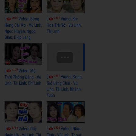
9055
7349
[
Video] Bông
[
Video] Khi
Hồng Cài Áo - Vũ Linh,
Hoa Trà Nở - Vũ Linh,
Ngọc Huyền, Ngọc
Tài Linh
Giàu, Diệp Lang
4109
[
Video] Một
3657
[
Video] Sóng
Thời Phóng Đãng - Vũ
Linh, Tài Linh, Chí Linh
Gió Làng Chài - Vũ
Linh, Tài Linh, Khánh
Tuấn
3766
3438
[
Video] Dãy
[
Video] Nhạc
Ngân Hà - Vũ Linh, Tài
Tình - Vũ Linh, Thoại