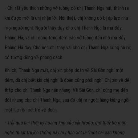
- Chị rất yêu thích những vở tuồng có chị Thanh Nga hát, thành ra
khi được mời là chị nhận lời. Nói thiệt, chị không có bị áp lực như
mọi người nghĩ. Người thầy dạy cho chị Thanh Nga là má Bảy
Phùng Há, và chị cũng từng đem các vở tuồng đến nhờ má Bảy
Phùng Há dạy. Cho nên chị thay vai cho chị Thanh Nga cũng ăn rơ,
có tương đồng về phong cách.
Khi chị Thanh Nga mất, chị xin phép đoàn về Sài Gòn nghỉ một
đêm, dù chị biết khi chị nghỉ là đoàn cũng phải nghỉ. Chị xin về để
thắp cho chị Thanh Nga nén nhang. Về Sài Gòn, chị cùng mẹ đến
đốt nhang cho chị Thanh Nga, sau đó chị ra ngoài hàng kiểng ngồi
một lúc rồi mới trở về đoàn.
-
Trải qua hai thời kỳ hoàng kim của cải lương, giờ thấy bộ môn
nghệ thuật truyền thống này bị nhận xét là “một cái xác không