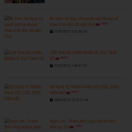
Mr. Đàm, Hồ Ngọc Hà quyết add facebook
76301
nhau vì tin đồn đã nghỉ chơi
31/07/2017 5:03:06 CH
CON TRAI NS CHINH NHẪN VỀ CHỊU TANG
42974
BỐ
31/01/2016 1:08:47 CH
NỮ NGHỆ SĨ THANH HẰNG VỚI CUỘC SỐNG
32577
HIỆN NAY
18/05/2016 10:22:21 SA
Ngọc Lan - Thanh Bình chụp ảnh kỷ niệm
17822
thời hẹn hò