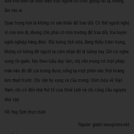
xưa mỗi năm lại xuất hiện một người có chất giọng rất lạ, không
lẫn vào ai.
Quan trọng hơn là không có sân khấu để trau dồi. Có thể người nghệ
sĩ còn non đi, nhưng cần phải có môi trường để trau dồi, trui luyện
nghề nghiệp hàng đêm. Rồi tuồng tích nữa, đang thiếu trầm trọng,
không có tuồng để người ta cảm nhận đó là tuồng hay. Giờ cứ nghe
xong rồi quên. Nói theo kiểu duy tâm, chị vẫn mong có một phép
màu nào đó để cải lương được sống lại một phần nào thời hoàng
kim thuở trước. Chị vẫn hy vọng và cầu mong. Hôm bữa về Việt
Nam, chị có đến nhà thờ tổ của Hoài Linh và chị cũng cầu nguyện
như vậy.
Hồ Huy Sơn
thực hiện
Nguồn: giaitri.vnexpress.net