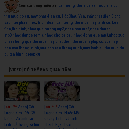
Xem cải lương miễn phí:
cai luong
,
thu mua xe nuoc mia cu
,
thu mua do cu
,
may phat dien cu
,
Hát Chầu Văn
,
máy phát điện 3 pha
,
sach toi pham hoc
,
trich doan cai luong
,
thu mua may lanh cu
,
kem
flan
,
the hinh
,
nhac que huong mp3
,
nhac han mp3
,
nhac dance
mp3
,
nhac dance remix
,
nhac cho ba bau
,
nhac dong que mp3
,
nhac xua
pham hong que
,
thu mua may phat dien
,
thu mua laptop cu
,
sua nap
bon cau thong minh
,
sua bon cau thong minh
,
may lanh cu
,
thu mua do
cu tan binh
,
laptop cu
[VIDEO] CÓ THỂ BẠN QUAN TÂM
7665
6918
[
Video] Cải
[
Video] Cải
Lương Xưa : Đời Cô
Lương Xưa : Nước Mắt
Diễm - Vũ Linh Tài
Chung Tình - Vũ Linh
Linh | cải lương xã hội
Thanh Ngân | cải