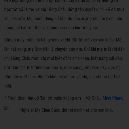
kèo hợp đồng thì mẹ chị ký. Lớn lên chị ký được thì ký nhưng tiền
bạc tất cả là mẹ và chị Hồng Châu đứng tên quyết định, kể cả mua
xe, nhà cửa. Mẹ muốn dùng số tiền đó cho ai, mẹ chỉ hỏi ý chị, chị
cũng chỉ biết dạ thôi vì không bao dám làm trái ý mẹ.
Chị có may mắn nổi tiếng sớm, vì chị đặt tất cả vào sân khấu. Mỗi
lần hát xong, mẹ lãnh tiền là chuyện của mẹ. Chỉ khi mẹ mất rồi đến
chị Hồng Châu mất, chị mới biết cầm chìa khóa, biết nặng cái đầu,
bắt đầu tính toán tiền bạc cho ai, mua cái gì, làm việc này việc nọ…
Chị thấy mệt lắm. Hồi đó khỏe vì có mẹ và chị, chị chỉ có biết hát
thôi.
* Trích đoạn tân cổ 'Em có buồn không em' - Mỹ Châu,
Minh Phụng