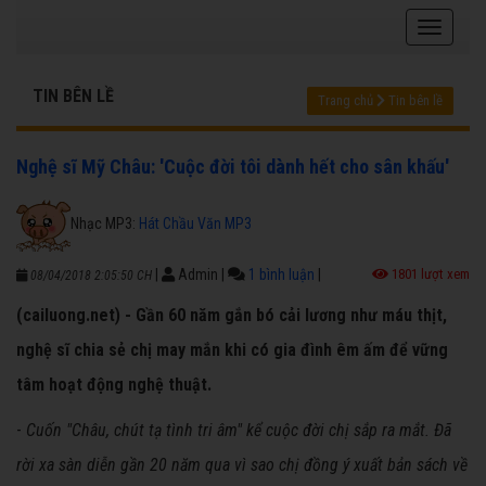
TIN BÊN LỀ
Trang chủ
Tin bên lề
Nghệ sĩ Mỹ Châu: 'Cuộc đời tôi dành hết cho sân khấu'
Nhạc MP3:
Hát Chầu Văn MP3
|
Admin
|
1 bình luận
|
1801 lượt xem
08/04/2018 2:05:50 CH
(cailuong.net) - Gần 60 năm gắn bó cải lương như máu thịt,
nghệ sĩ chia sẻ chị may mắn khi có gia đình êm ấm để vững
tâm hoạt động nghệ thuật.
-
Cuốn "Châu, chút tạ tình tri âm" kể cuộc đời chị sắp ra mắt. Đã
rời xa sàn diễn gần 20 năm qua vì sao chị đồng ý xuất bản sách về