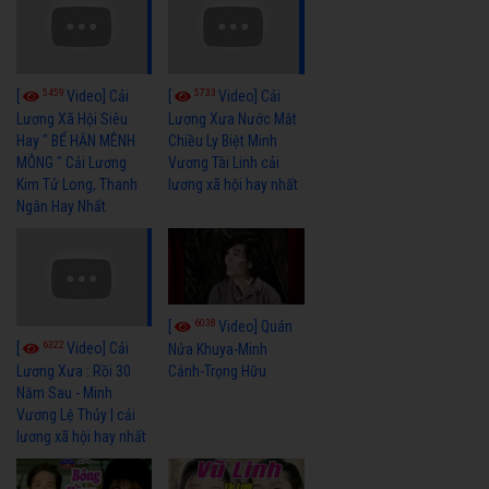
5459
5733
[
Video] Cải
[
Video] Cải
Lương Xã Hội Siêu
Lương Xưa Nước Mắt
Hay " BỂ HẬN MÊNH
Chiều Ly Biệt Minh
MÔNG " Cải Lương
Vương Tài Linh cải
Kim Tử Long, Thanh
lương xã hội hay nhất
Ngân Hay Nhất
6038
[
Video] Quán
6322
[
Video] Cải
Nửa Khuya-Minh
Cảnh-Trọng Hữu
Lương Xưa : Rồi 30
Năm Sau - Minh
Vương Lệ Thủy | cải
lương xã hội hay nhất