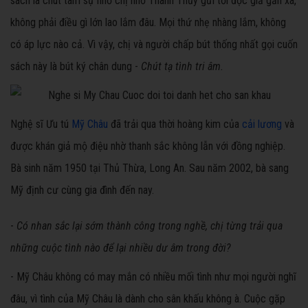
sách là chút tâm sự nhỏ chị nhờ Thanh Thủy gửi tới độc giả gần xa,
không phải điều gì lớn lao lắm đâu. Mọi thứ nhẹ nhàng lắm, không
có áp lực nào cả. Vì vậy, chị và người chấp bút thống nhất gọi cuốn
sách này là bút ký chân dung -
Chút tạ tình tri âm.
Nghệ sĩ Ưu tú
Mỹ Châu
đã trải qua thời hoàng kim của
cải lương
và
được khán giả mộ điệu nhờ thanh sắc không lẫn với đồng nghiệp.
Bà sinh năm 1950 tại Thủ Thừa, Long An. Sau năm 2002, bà sang
Mỹ định cư cùng gia đình đến nay.
-
Có nhan sắc lại sớm thành công trong nghề, chị từng trải qua
những cuộc tình nào để lại nhiều dư âm trong đời?
- Mỹ Châu không có may mắn có nhiều mối tình như mọi người nghĩ
đâu, vì tình của Mỹ Châu là dành cho sân khấu không à. Cuộc gặp