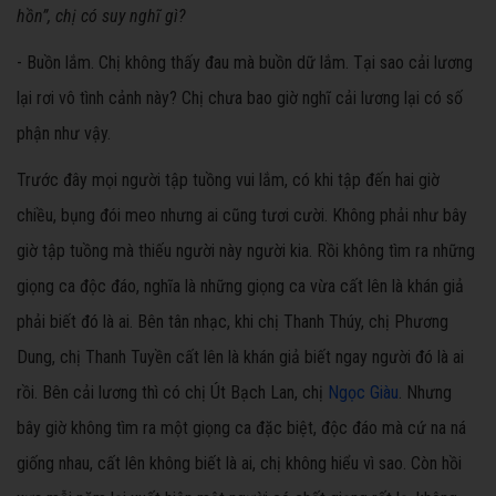
hồn”, chị có suy nghĩ gì?
- Buồn lắm. Chị không thấy đau mà buồn dữ lắm. Tại sao cải lương
lại rơi vô tình cảnh này? Chị chưa bao giờ nghĩ cải lương lại có số
phận như vậy.
Trước đây mọi người tập tuồng vui lắm, có khi tập đến hai giờ
chiều, bụng đói meo nhưng ai cũng tươi cười. Không phải như bây
giờ tập tuồng mà thiếu người này người kia. Rồi không tìm ra những
giọng ca độc đáo, nghĩa là những giọng ca vừa cất lên là khán giả
phải biết đó là ai. Bên tân nhạc, khi chị Thanh Thúy, chị Phương
Dung, chị Thanh Tuyền cất lên là khán giả biết ngay người đó là ai
rồi. Bên cải lương thì có chị Út Bạch Lan, chị
Ngọc Giàu
. Nhưng
bây giờ không tìm ra một giọng ca đặc biệt, độc đáo mà cứ na ná
giống nhau, cất lên không biết là ai, chị không hiểu vì sao. Còn hồi