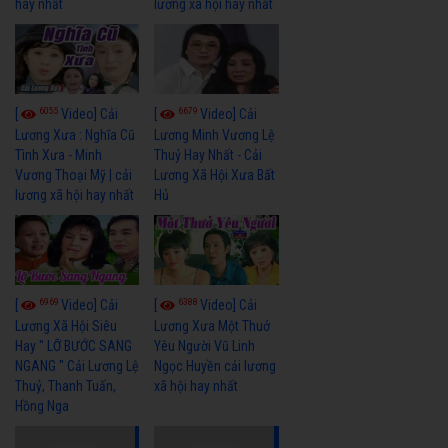
hay nhất
lương xã hội hay nhất
6055
6679
[
Video] Cải
[
Video] Cải
Lương Xưa : Nghĩa Cũ
Lương Minh Vương Lệ
Tình Xưa - Minh
Thuỷ Hay Nhất - Cải
Vương Thoại Mỹ | cải
Lương Xã Hội Xưa Bất
lương xã hội hay nhất
Hủ
6969
6388
[
Video] Cải
[
Video] Cải
Lương Xã Hội Siêu
Lương Xưa Một Thuở
Hay " LỠ BƯỚC SANG
Yêu Người Vũ Linh
NGANG " Cải Lương Lệ
Ngọc Huyền cải lương
Thuỷ, Thanh Tuấn,
xã hội hay nhất
Hồng Nga