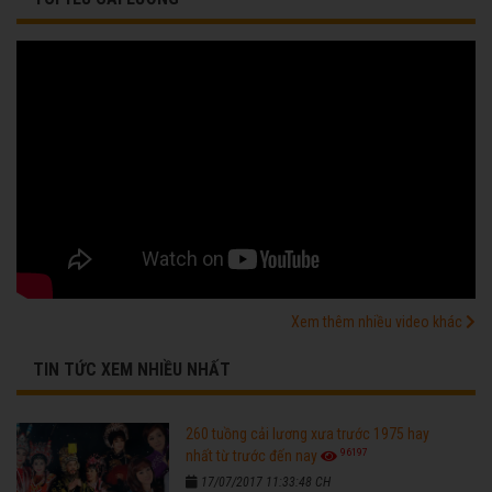
Xem thêm nhiều video khác
TIN TỨC XEM NHIỀU NHẤT
260 tuồng cải lương xưa trước 1975 hay
96197
nhất từ trước đến nay
17/07/2017 11:33:48 CH