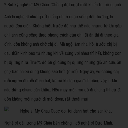
* Bút ký nghệ sĩ Mỹ Châu: 'Chồng đột ngột mất khiến tôi cô quạnh'
Anh là nghệ sĩ nhưng rất giống chị ở cuộc sống đời thường, là
người đơn giản. Không biết trước đó như thế nào nhưng từ khi gặp
chị, anh cũng sống theo phong cách của chị. Đi ăn thì đi theo gia
đình, còn không anh chở chị đi. Mà ngộ lắm nha, hồi trước chị bị
đau thần kinh bao tử nhưng khi về sống với nhau thì hết, không còn
bị dị ứng nữa. Trước đó ăn gì cũng bị dị ứng nhưng giờ ăn cua, ăn
ghẹ bao nhiêu cũng không sao hết. (cười). Ngày ấy, vợ chồng chị
mỗi người đi mỗi đoàn hát, kể cả khi lập gia đình cũng vậy, ít khi
nào đứng chung sân khấu.. Nếu may mắn mà có đi chung thì cứ đi,
còn không mỗi người đi mỗi đoàn, rất thoải mái.
Nghệ sĩ cải lương Mỹ Châu bên chồng - cố nghệ sĩ Đức Minh.