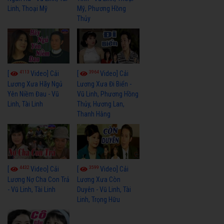
Linh, Thoại Mỹ
Mỹ, Phương Hồng
Thủy
4113
3964
[
Video] Cải
[
Video] Cải
Lương Xưa Hãy Ngủ
Lương Xưa Đi Biển -
Yên Niềm Đau - Vũ
Vũ Linh, Phương Hồng
Linh, Tài Linh
Thủy, Hương Lan,
Thanh Hằng
4432
3599
[
Video] Cải
[
Video] Cải
Lương Nợ Cha Con Trả
Lương Xưa Còn
- Vũ Linh, Tài Linh
Duyên - Vũ Linh, Tài
Linh, Trọng Hữu