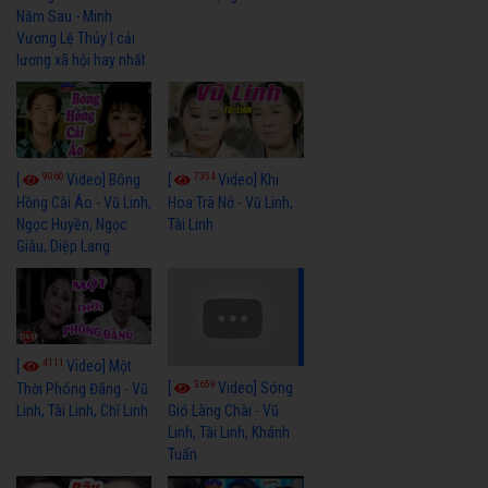
Năm Sau - Minh
Vương Lệ Thủy | cải
lương xã hội hay nhất
9060
7354
[
Video] Bông
[
Video] Khi
Hồng Cài Áo - Vũ Linh,
Hoa Trà Nở - Vũ Linh,
Ngọc Huyền, Ngọc
Tài Linh
Giàu, Diệp Lang
4111
[
Video] Một
3659
[
Video] Sóng
Thời Phóng Đãng - Vũ
Linh, Tài Linh, Chí Linh
Gió Làng Chài - Vũ
Linh, Tài Linh, Khánh
Tuấn