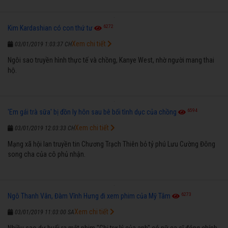
6272
Kim Kardashian có con thứ tư
Xem chi tiết
03/01/2019 1:03:37 CH
Ngôi sao truyền hình thực tế và chồng, Kanye West, nhờ người mang thai
hộ.
6594
'Em gái trà sữa' bị đồn ly hôn sau bê bối tình dục của chồng
Xem chi tiết
03/01/2019 12:03:33 CH
Mạng xã hội lan truyền tin Chương Trạch Thiên bỏ tỷ phú Lưu Cường Đông
song cha của cô phủ nhận.
6273
Ngô Thanh Vân, Đàm Vĩnh Hưng đi xem phim của Mỹ Tâm
Xem chi tiết
03/01/2019 11:03:00 SA
Nhiều sao dự buổi ra mắt phim "Chị trợ lý của anh" có nữ ca sĩ đóng chính,