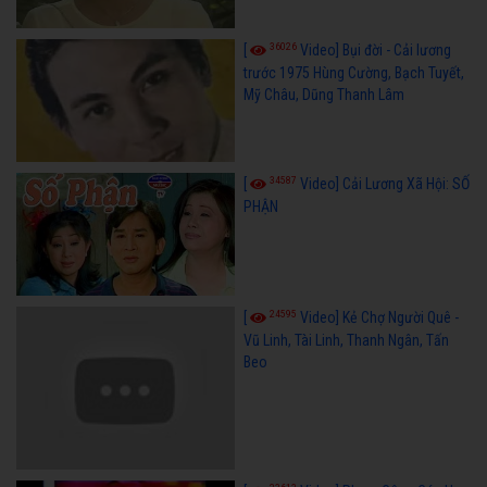
36026
[
Video] Bụi đời - Cải lương
trước 1975 Hùng Cường, Bạch Tuyết,
Mỹ Châu, Dũng Thanh Lâm
34587
[
Video] Cải Lương Xã Hội: SỐ
PHẬN
24595
[
Video] Kẻ Chợ Người Quê -
Vũ Linh, Tài Linh, Thanh Ngân, Tấn
Beo