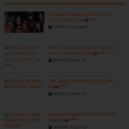
260 tuồng cải lương xưa trước 1975 hay
96215
nhất từ trước đến nay
17/07/2017 11:33:48 CH
Mr. Đàm, Hồ Ngọc Hà quyết add facebook
76309
nhau vì tin đồn đã nghỉ chơi
31/07/2017 5:03:06 CH
CON TRAI NS CHINH NHẪN VỀ CHỊU TANG
42984
BỐ
31/01/2016 1:08:47 CH
NỮ NGHỆ SĨ THANH HẰNG VỚI CUỘC SỐNG
32583
HIỆN NAY
18/05/2016 10:22:21 SA