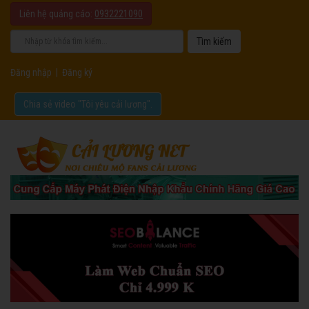
Liên hệ quảng cáo:
0932221090
Đăng nhập
|
Đăng ký
Chia sẻ video "Tôi yêu cải lương".