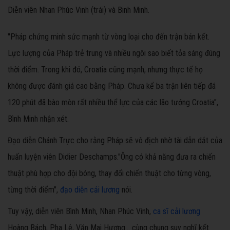
Diễn viên Nhan Phúc Vinh (trái) và Binh Minh.
"Pháp chứng minh sức mạnh từ vòng loại cho đến trận bán kết.
Lực lượng của Pháp trẻ trung và nhiều ngôi sao biết tỏa sáng đúng
thời điểm. Trong khi đó, Croatia cũng mạnh, nhưng thực tế họ
không được đánh giá cao bằng Pháp. Chưa kể ba trận liên tiếp đá
120 phút đã bào mòn rất nhiều thể lực của các lão tướng Croatia",
Bình Minh nhận xét.
Đạo diễn Chánh Trực cho rằng Pháp sẽ vô địch nhờ tài dẫn dắt của
huấn luyện viên Didier Deschamps."Ông có khả năng đưa ra chiến
thuật phù hợp cho đội bóng, thay đổi chiến thuật cho từng vòng,
từng thời điểm",
đạo diễn cải lương
nói.
Tuy vậy, diễn viên Bình Minh, Nhan Phúc Vinh,
ca sĩ cải lương
Hoàng Bách, Pha Lê, Văn Mai Hương... cùng chung suy nghĩ kết