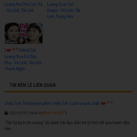
Lương Nợ Cha Con Trả
Lương Xưa Còn
- Vũ Linh, Tài Linh
Duyên - Vũ Linh, Tài
Linh, Trọng Hữu
4018
[
Video] Cải
Lương Xưa Cô Dâu
Phụ - Vũ Linh, Tài Linh,
Thanh Ngân
TIN BÊN LỀ LIÊN QUAN
6774
Châu Tinh Trì hứa hẹn phim chiếu Tết 'cười ra nước mắt'
Xem chi tiết
03/01/2019 2:04:06 CH
"Tân hỷ kịch chi vương" do danh hài đạo diễn hé lộ tình tiết qua trailer đầu
tiên.