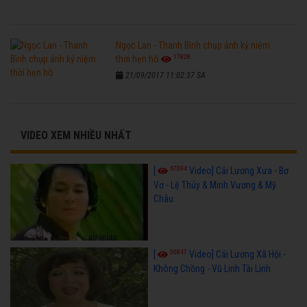
Ngọc Lan - Thanh Bình chụp ảnh kỷ niệm
17828
thời hẹn hò
21/09/2017 11:02:37 SA
VIDEO XEM NHIỀU NHẤT
67094
[
Video] Cải Lương Xưa - Bơ
Vơ - Lệ Thủy & Minh Vương & Mỹ
Châu
50847
[
Video] Cải Lương Xã Hội -
Không Chồng - Vũ Linh Tài Linh