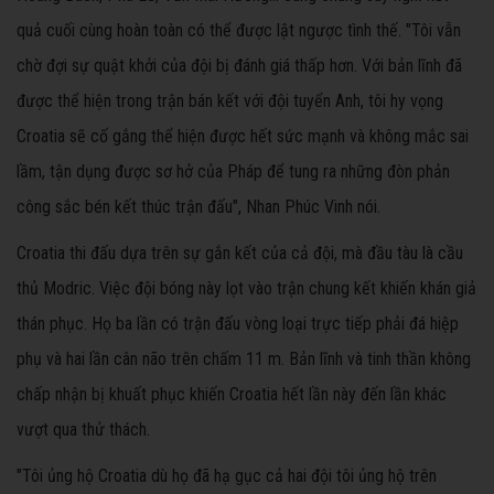
quả cuối cùng hoàn toàn có thể được lật ngược tình thế. "Tôi vẫn
chờ đợi sự quật khởi của đội bị đánh giá thấp hơn. Với bản lĩnh đã
được thể hiện trong trận bán kết với đội tuyển Anh, tôi hy vọng
Croatia sẽ cố gắng thể hiện được hết sức mạnh và không mắc sai
lầm, tận dụng được sơ hở của Pháp để tung ra những đòn phản
công sắc bén kết thúc trận đấu", Nhan Phúc Vinh nói.
Croatia thi đấu dựa trên sự gắn kết của cả đội, mà đầu tàu là cầu
thủ Modric. Việc đội bóng này lọt vào trận chung kết khiến khán giả
thán phục. Họ ba lần có trận đấu vòng loại trực tiếp phải đá hiệp
phụ và hai lần cân não trên chấm 11 m. Bản lĩnh và tinh thần không
chấp nhận bị khuất phục khiến Croatia hết lần này đến lần khác
vượt qua thử thách.
"Tôi ủng hộ Croatia dù họ đã hạ gục cả hai đội tôi ủng hộ trên