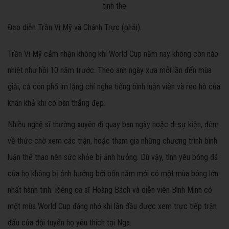
Đạo diễn Trần Vi Mỹ và Chánh Trực (phải).
Trần Vi Mỹ cảm nhận không khí World Cup năm nay không còn náo
nhiệt như hồi 10 năm trước. Theo anh ngày xưa mỗi lần đến mùa
giải, cả con phố im lặng chỉ nghe tiếng bình luận viên và reo hò của
khán khả khi có bàn thắng đẹp.
Nhiều nghệ sĩ thường xuyên đi quay ban ngày hoặc đi sự kiện, đêm
về thức chờ xem các trận, hoặc tham gia những chương trình bình
luận thể thao nên sức khỏe bị ảnh hưởng. Dù vậy, tình yêu bóng đá
của họ không bị ảnh hưởng bởi bốn năm mới có một mùa bóng lớn
nhất hành tinh. Riêng ca sĩ Hoàng Bách và diễn viên Bình Minh có
một mùa World Cup đáng nhớ khi lần đầu được xem trực tiếp trận
đấu của đội tuyển họ yêu thích tại Nga.