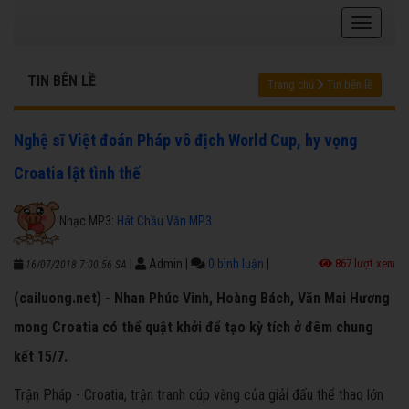
TIN BÊN LỀ
Trang chủ
Tin bên lề
Nghệ sĩ Việt đoán Pháp vô địch World Cup, hy vọng
Croatia lật tình thế
Nhạc MP3:
Hát Chầu Văn MP3
|
Admin
|
0 bình luận
|
867 lượt xem
16/07/2018 7:00:56 SA
(cailuong.net) - Nhan Phúc Vinh, Hoàng Bách, Văn Mai Hương
mong Croatia có thể quật khởi để tạo kỳ tích ở đêm chung
kết 15/7.
Trận Pháp - Croatia, trận tranh cúp vàng của giải đấu thể thao lớn