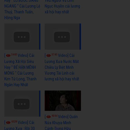
Hay " LỠ BƯỚC SANG
Yêu Người Vũ Linh
NGANG " Cải Lương Lệ
Ngọc Huyền cải lương
Thuỷ, Thanh Tuấn,
xã hội hay nhất
Hồng Nga
5465
5740
[
Video] Cải
[
Video] Cải
Lương Xã Hội Siêu
Lương Xưa Nước Mắt
Hay " BỂ HẬN MÊNH
Chiều Ly Biệt Minh
MÔNG " Cải Lương
Vương Tài Linh cải
Kim Tử Long, Thanh
lương xã hội hay nhất
Ngân Hay Nhất
6044
[
Video] Quán
6328
[
Video] Cải
Nửa Khuya-Minh
Cảnh-Trọng Hữu
Lương Xưa : Rồi 30