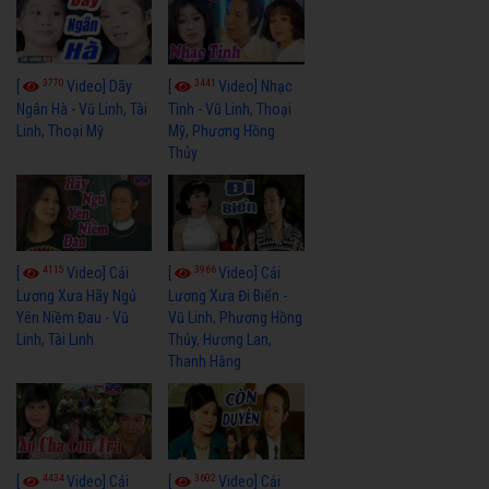
3770
3441
[
Video] Dãy
[
Video] Nhạc
Ngân Hà - Vũ Linh, Tài
Tình - Vũ Linh, Thoại
Linh, Thoại Mỹ
Mỹ, Phương Hồng
Thủy
4115
3966
[
Video] Cải
[
Video] Cải
Lương Xưa Hãy Ngủ
Lương Xưa Đi Biển -
Yên Niềm Đau - Vũ
Vũ Linh, Phương Hồng
Linh, Tài Linh
Thủy, Hương Lan,
Thanh Hằng
4434
3602
[
Video] Cải
[
Video] Cải