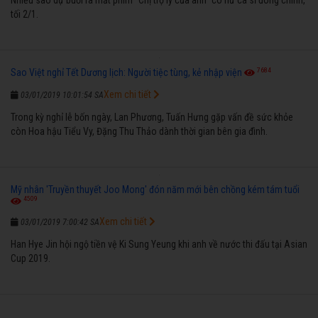
tối 2/1.
7684
Sao Việt nghỉ Tết Dương lịch: Người tiệc tùng, kẻ nhập viện
Xem chi tiết
03/01/2019 10:01:54 SA
Trong kỳ nghỉ lễ bốn ngày, Lan Phương, Tuấn Hưng gặp vấn đề sức khỏe
còn Hoa hậu Tiểu Vy, Đặng Thu Thảo dành thời gian bên gia đình.
Mỹ nhân 'Truyền thuyết Joo Mong' đón năm mới bên chồng kém tám tuổi
4509
Xem chi tiết
03/01/2019 7:00:42 SA
Han Hye Jin hội ngộ tiền vệ Ki Sung Yeung khi anh về nước thi đấu tại Asian
Cup 2019.