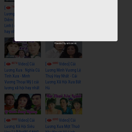
7677
6929
[
Video] Cải
[
Video] Cải
Lương Xưa : Đời Cô
Lương Xưa : Nước Mắt
Diễm - Vũ Linh Tài
Chung Tình - Vũ Linh
Linh | cải lương xã hội
Thanh Ngân | cải
hay nhất
lương xã hội hay nhất
Powered by
netcore.vn
6074
6690
[
Video] Cải
[
Video] Cải
Lương Xưa : Nghĩa Cũ
Lương Minh Vương Lệ
Tình Xưa - Minh
Thuỷ Hay Nhất - Cải
Vương Thoại Mỹ | cải
Lương Xã Hội Xưa Bất
lương xã hội hay nhất
Hủ
6980
6395
[
Video] Cải
[
Video] Cải
Lương Xã Hội Siêu
Lương Xưa Một Thuở