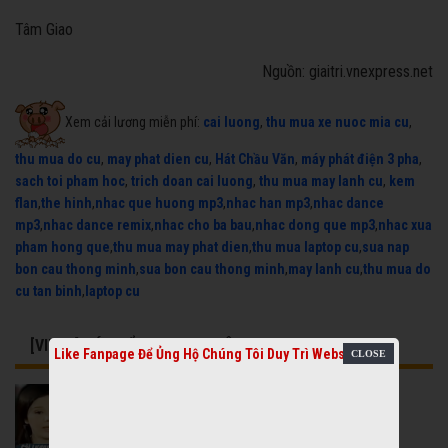
Tâm Giao
Nguồn: giaitri.vnexpress.net
Xem cải lương miễn phí:
cai luong
,
thu mua xe nuoc mia cu
,
thu mua do cu
,
may phat dien cu
,
Hát Chầu Văn
,
máy phát điện 3 pha
,
sach toi pham hoc
,
trich doan cai luong
,
thu mua may lanh cu
,
kem
flan
,
the hinh
,
nhac que huong mp3
,
nhac han mp3
,
nhac dance
mp3
,
nhac dance remix
,
nhac cho ba bau
,
nhac dong que mp3
,
nhac xua
pham hong que
,
thu mua may phat dien
,
thu mua laptop cu
,
sua nap
bon cau thong minh
,
sua bon cau thong minh
,
may lanh cu
,
thu mua do
cu tan binh
,
laptop cu
[VIDEO] CÓ THỂ BẠN QUAN TÂM
Like Fanpage Để Ủng Hộ Chúng Tôi Duy Trì Website