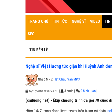
TRANG CHỦ
TIN TỨC
NGHỆ SĨ
VIDEO
TIN 
SEO
TIN BÊN LỀ
Nghệ sĩ Việt Hương tức giận khi Huỳnh Anh đế
Nhạc MP3:
Hát Chầu Văn MP3
|
Admin
|
0 bình luận
|
16/07/2018 12:03:43 CH
(cailuong.net) - Êkíp chương trình đã gọi 78 cuộc đ
Hôm 14/7 trong đoạn livestream trên trang cá nhân,
ng