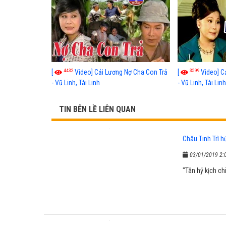
4432
3599
[
Video] Cải Lương Nợ Cha Con Trả
[
Video] C
- Vũ Linh, Tài Linh
- Vũ Linh, Tài Lin
TIN BÊN LỀ LIÊN QUAN
Châu Tinh Trì h
03/01/2019 2:
"Tân hỷ kịch chi