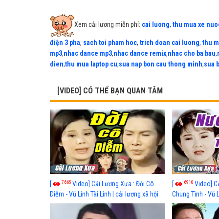
Xem cải lương miễn phí:
cai luong
,
thu mua xe nuo
điện 3 pha
,
sach toi pham hoc
,
trich doan cai luong
,
thu m
mp3
,
nhac dance mp3
,
nhac dance remix
,
nhac cho ba bau
,
dien
,
thu mua laptop cu
,
sua nap bon cau thong minh
,
sua 
[VIDEO] CÓ THỂ BẠN QUAN TÂM
7665
6918
[
Video] Cải Lương Xưa : Đời Cô
[
Video] C
Diễm - Vũ Linh Tài Linh | cải lương xã hội
Chung Tình - Vũ 
hay nhất
lương xã hội hay