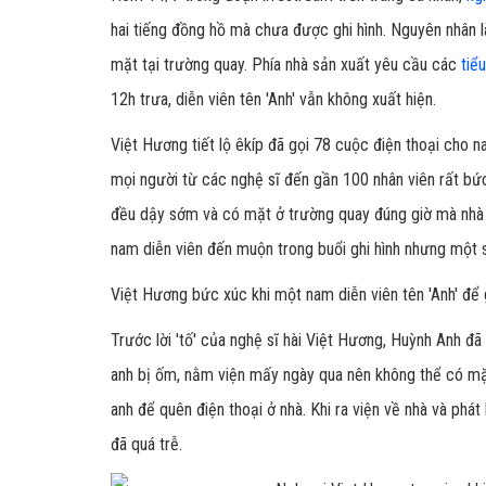
hai tiếng đồng hồ mà chưa được ghi hình. Nguyên nhân 
mặt tại trường quay. Phía nhà sản xuất yêu cầu các
tiể
12h trưa, diễn viên tên 'Anh' vẫn không xuất hiện.
Việt Hương tiết lộ êkíp đã gọi 78 cuộc điện thoại cho 
mọi người từ các nghệ sĩ đến gần 100 nhân viên rất bức
đều dậy sớm và có mặt ở trường quay đúng giờ mà nhà 
nam diễn viên đến muộn trong buổi ghi hình nhưng một s
Việt Hương bức xúc khi một nam diễn viên tên 'Anh' để
Trước lời 'tố' của nghệ sĩ hài Việt Hương, Huỳnh Anh đã
anh bị ốm, nằm viện mấy ngày qua nên không thể có mặt 
anh để quên điện thoại ở nhà. Khi ra viện về nhà và phát
đã quá trễ.