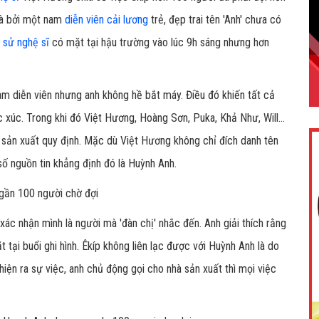
là bởi một nam
diễn viên cải lương
trẻ, đẹp trai tên 'Anh' chưa có
u sử nghệ sĩ
có mặt tại hậu trường vào lúc 9h sáng nhưng hơn
nam diễn viên nhưng anh không hề bắt máy. Điều đó khiến tất cả
 xúc. Trong khi đó Việt Hương, Hoàng Sơn, Puka, Khả Như, Will...
sản xuất quy định. Mặc dù Việt Hương không chỉ đích danh tên
ố nguồn tin khẳng định đó là Huỳnh Anh.
 gần 100 người chờ đợi
 xác nhận mình là người mà 'đàn chị' nhắc đến. Anh giải thích rằng
tại buổi ghi hình. Êkíp không liên lạc được với Huỳnh Anh là do
 hiện ra sự việc, anh chủ động gọi cho nhà sản xuất thì mọi việc