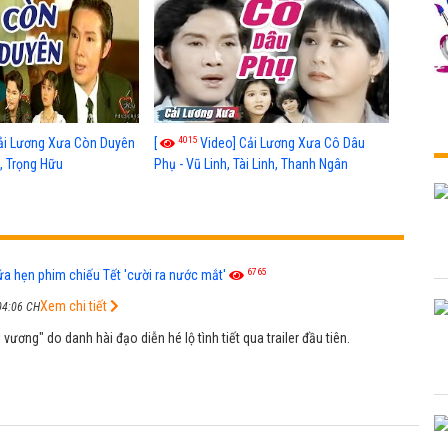
4015
ải Lương Xưa Còn Duyên
[
Video] Cải Lương Xưa Cô Dâu
h, Trọng Hữu
Phụ - Vũ Linh, Tài Linh, Thanh Ngân
6765
ứa hẹn phim chiếu Tết 'cười ra nước mắt'
Xem chi tiết
04:06 CH
 vương" do danh hài đạo diễn hé lộ tình tiết qua trailer đầu tiên.