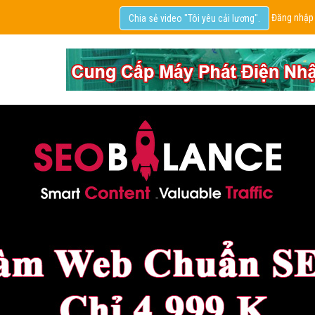
Đăng nhập
Chia sẻ video "Tôi yêu cải lương".