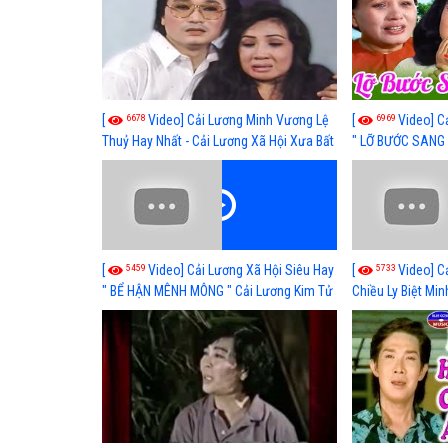
6678
6969
[
Video] Cải Lương Minh Vương Lệ
[
Video] C
Thuỷ Hay Nhất - Cải Lương Xã Hội Xưa Bất
" LỠ BƯỚC SANG 
Hủ
Thuỷ, Thanh Tuấ
5459
5733
[
Video] Cải Lương Xã Hội Siêu Hay
[
Video] C
" BỂ HẬN MÊNH MÔNG " Cải Lương Kim Tử
Chiều Ly Biệt Min
Long, Thanh Ngân Hay Nhất
lương xã hội hay