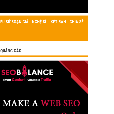
IỂU SỬ SOẠN GIẢ - NGHỆ SĨ
KẾT BẠN - CHIA SẺ
QUẢNG CÁO