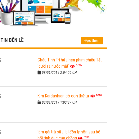
TIN BÊN LỀ
Đọc thêm
Châu Tinh Trì hứa hẹn phim chiếu Tết
6765
'cười ra nước mắt'
03/01/2019 2:04:06 CH
6265
Kim Kardashian có con thứ tư
03/01/2019 1:03:37 CH
'Em gái trà sữa' bị đồn ly hôn sau bê
6585
bối tình dục của chồng