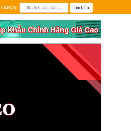
|
Đăng ký