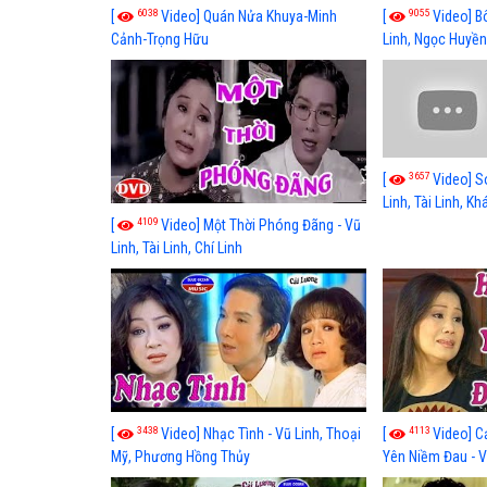
6038
9055
[
Video] Quán Nửa Khuya-Minh
[
Video] B
Cảnh-Trọng Hữu
Linh, Ngọc Huyền
3657
[
Video] S
Linh, Tài Linh, K
4109
[
Video] Một Thời Phóng Đãng - Vũ
Linh, Tài Linh, Chí Linh
3438
4113
[
Video] Nhạc Tình - Vũ Linh, Thoại
[
Video] C
Mỹ, Phương Hồng Thủy
Yên Niềm Đau - Vũ