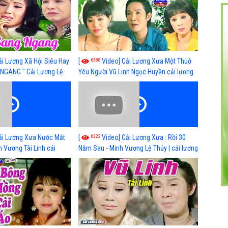
6388
ải Lương Xã Hội Siêu Hay
[
Video] Cải Lương Xưa Một Thuở
NGANG " Cải Lương Lệ
Yêu Người Vũ Linh Ngọc Huyền cải lương
n, Hồng Nga
xã hội hay nhất
6322
ải Lương Xưa Nước Mắt
[
Video] Cải Lương Xưa : Rồi 30
h Vương Tài Linh cải
Năm Sau - Minh Vương Lệ Thủy | cải lương
 nhất
xã hội hay nhất