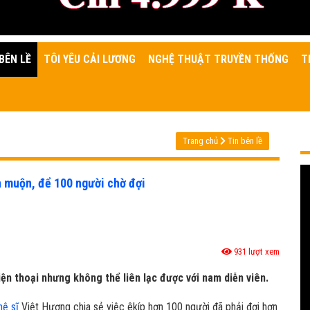
BÊN LỀ
TÔI YÊU CẢI LƯƠNG
NGHỆ THUẬT TRUYỀN THỐNG
T
Trang chủ
Tin bên lề
n muộn, để 100 người chờ đợi
931 lượt xem
iện thoại nhưng không thể liên lạc được với nam diễn viên.
hệ sĩ
Việt Hương chia sẻ việc êkíp hơn 100 người đã phải đợi hơn