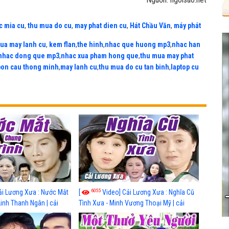
c mia cu
,
thu mua do cu
,
may phat dien cu
,
Hát Chầu Văn
,
máy phát
ua may lanh cu
,
kem flan
,
the hinh
,
nhac que huong mp3
,
nhac han
nhac dong que mp3
,
nhac xua pham hong que
,
thu mua may phat
bon cau thong minh
,
may lanh cu
,
thu mua do cu tan binh
,
laptop cu
6055
ải Lương Xưa : Nước Mắt
[
Video] Cải Lương Xưa : Nghĩa Cũ
Linh Thanh Ngân | cải
Tình Xưa - Minh Vương Thoại Mỹ | cải
 nhất
lương xã hội hay nhất