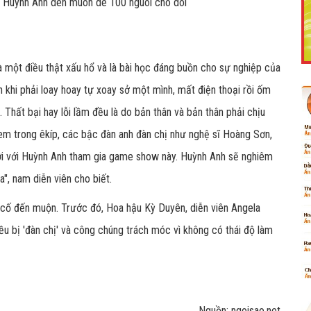
à một điều thật xấu hổ và là bài học đáng buồn cho sự nghiệp của
Like Fanpage Để Ủng Hộ Chúng Tôi Duy Trì Website
n khi phải loay hoay tự xoay sở một mình, mất điện thoại rồi ốm
. Thất bại hay lỗi lầm đều là do bản thân và bản thân phải chịu
ị em trong êkíp, các bậc đàn anh đàn chị như nghệ sĩ Hoàng Sơn,
 mời với Huỳnh Anh tham gia game show này. Huỳnh Anh sẽ nghiêm
a", nam diễn viên cho biết.
 cố đến muộn. Trước đó, Hoa hậu Kỳ Duyên, diễn viên Angela
ều bị 'đàn chị' và công chúng trách móc vì không có thái độ làm
Powered by
netcore.vn
Nguồn: ngoisao.net