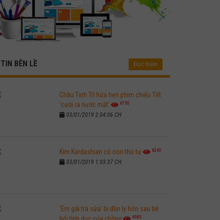
TIN BÊN LỀ
Đọc thêm
Châu Tinh Trì hứa hẹn phim chiếu Tết
6765
'cười ra nước mắt'
03/01/2019 2:04:06 CH
6265
Kim Kardashian có con thứ tư
03/01/2019 1:03:37 CH
'Em gái trà sữa' bị đồn ly hôn sau bê
6585
bối tình dục của chồng