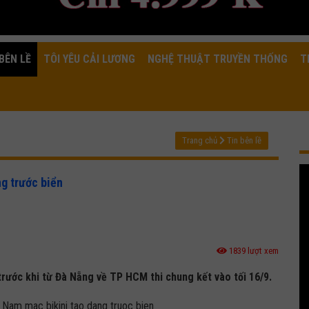
BÊN LỀ
TÔI YÊU CẢI LƯƠNG
NGHỆ THUẬT TRUYỀN THỐNG
T
Trang chủ
Tin bên lề
g trước biển
1839 lượt xem
 trước khi từ Đà Nẵng về TP HCM thi chung kết vào tối 16/9.