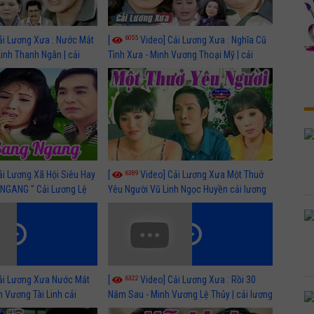
6055
ải Lương Xưa : Nước Mắt
[
Video] Cải Lương Xưa : Nghĩa Cũ
Linh Thanh Ngân | cải
Tình Xưa - Minh Vương Thoại Mỹ | cải
 nhất
lương xã hội hay nhất
6389
ải Lương Xã Hội Siêu Hay
[
Video] Cải Lương Xưa Một Thuở
NGANG " Cải Lương Lệ
Yêu Người Vũ Linh Ngọc Huyền cải lương
n, Hồng Nga
xã hội hay nhất
6322
ải Lương Xưa Nước Mắt
[
Video] Cải Lương Xưa : Rồi 30
h Vương Tài Linh cải
Năm Sau - Minh Vương Lệ Thủy | cải lương
 nhất
xã hội hay nhất