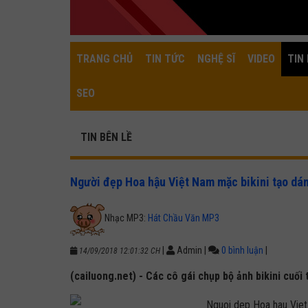
TRANG CHỦ
TIN TỨC
NGHỆ SĨ
VIDEO
TIN 
SEO
TIN BÊN LỀ
Người đẹp Hoa hậu Việt Nam mặc bikini tạo dán
Nhạc MP3:
Hát Chầu Văn MP3
|
Admin
|
0 bình luận
|
14/09/2018 12:01:32 CH
(cailuong.net) - Các cô gái chụp bộ ảnh bikini cuối