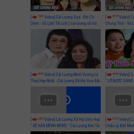
7665
6918
[
Video] Cải Lương Xưa : Đời Cô
[
Video] C
Diễm - Vũ Linh Tài Linh | cải lương xã hội
Chung Tình - Vũ 
hay nhất
lương xã hội hay
6679
6969
[
Video] Cải Lương Minh Vương Lệ
[
Video] C
Thuỷ Hay Nhất - Cải Lương Xã Hội Xưa Bất
" LỠ BƯỚC SANG 
Hủ
Thuỷ, Thanh Tuấ
5459
5733
[
Video] Cải Lương Xã Hội Siêu Hay
[
Video] C
" BỂ HẬN MÊNH MÔNG " Cải Lương Kim Tử
Chiều Ly Biệt Min
Long, Thanh Ngân Hay Nhất
lương xã hội hay