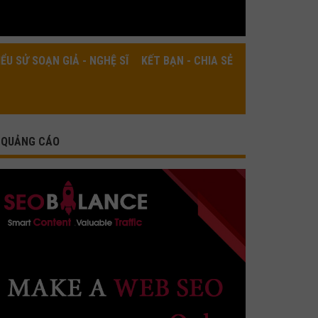
IỂU SỬ SOẠN GIẢ - NGHỆ SĨ
KẾT BẠN - CHIA SẺ
QUẢNG CÁO