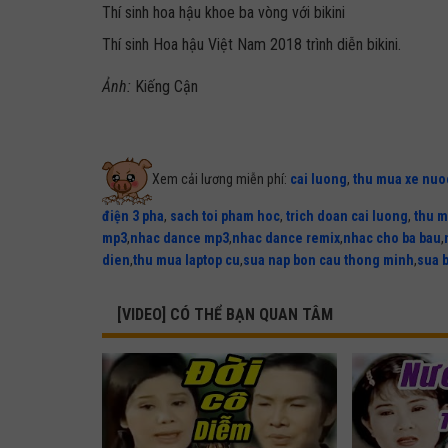
Thí sinh hoa hậu khoe ba vòng với bikini
Thí sinh Hoa hậu Việt Nam 2018 trình diễn bikini.
Ảnh:
Kiếng Cận
Xem cải lương miễn phí:
cai luong
,
thu mua xe nuo
điện 3 pha
,
sach toi pham hoc
,
trich doan cai luong
,
thu m
mp3
,
nhac dance mp3
,
nhac dance remix
,
nhac cho ba bau
,
dien
,
thu mua laptop cu
,
sua nap bon cau thong minh
,
sua 
[VIDEO] CÓ THỂ BẠN QUAN TÂM