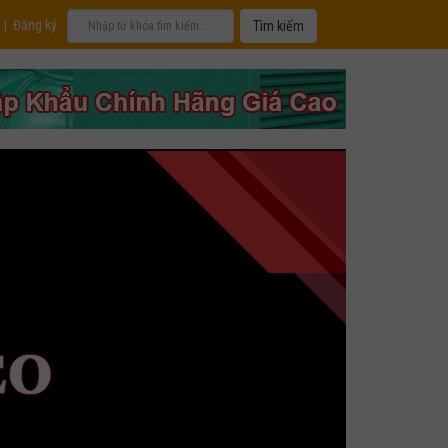
|
Đăng ký