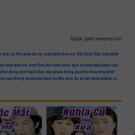
Nguồn: giaitri.vnexpress.net
c mia cu
,
thu mua do cu
,
may phat dien cu
,
Hát Chầu Văn
,
máy phát
ua may lanh cu
,
kem flan
,
the hinh
,
nhac que huong mp3
,
nhac han
nhac dong que mp3
,
nhac xua pham hong que
,
thu mua may phat
bon cau thong minh
,
may lanh cu
,
thu mua do cu tan binh
,
laptop cu