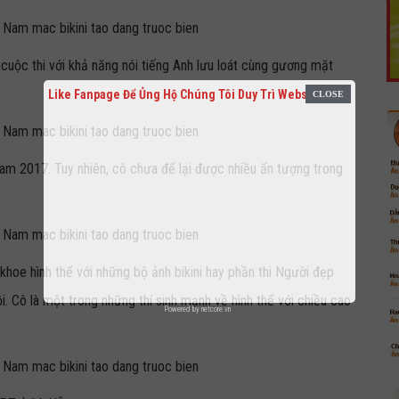
cuộc thi với khả năng nói tiếng Anh lưu loát cùng gương mặt
Like Fanpage Để Ủng Hộ Chúng Tôi Duy Trì Website
m 2017. Tuy nhiên, cô chưa để lại được nhiều ấn tượng trong
 khoe hình thể với những bộ ảnh bikini hay phần thi Người đẹp
 Cô là một trong những thí sinh mạnh về hình thể với chiều cao
Powered by
netcore.vn