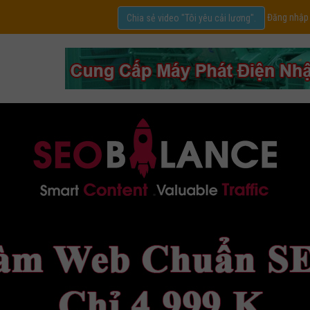
Đăng nhập
Chia sẻ video "Tôi yêu cải lương".