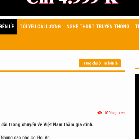
BÊN LỀ
TÔI YÊU CẢI LƯƠNG
NGHỆ THUẬT TRUYỀN THỐNG
T
Trang chủ
Tin bên lề
1039 lượt xem
o dài trong chuyến về Việt Nam thăm gia đình.