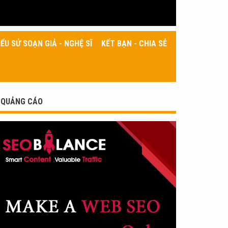
IỂU SỬ SOẠN GIẢ - NGHỆ SĨ
KẾT BẠN - CHIA SẺ
QUẢNG CÁO