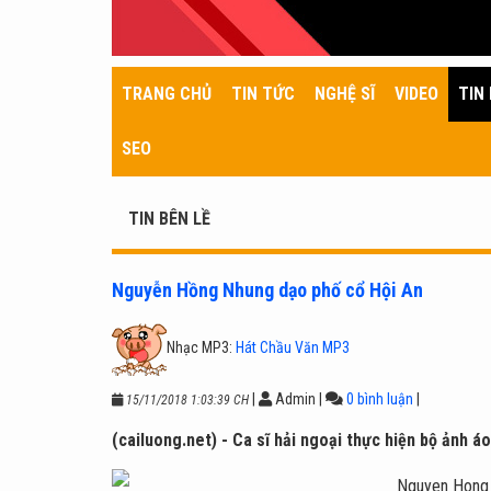
TRANG CHỦ
TIN TỨC
NGHỆ SĨ
VIDEO
TIN 
SEO
TIN BÊN LỀ
Nguyễn Hồng Nhung dạo phố cổ Hội An
Nhạc MP3:
Hát Chầu Văn MP3
|
Admin
|
0 bình luận
|
15/11/2018 1:03:39 CH
(cailuong.net) - Ca sĩ hải ngoại thực hiện bộ ảnh á