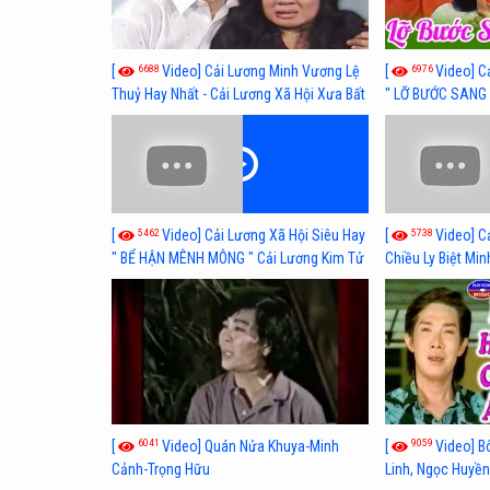
6688
6976
[
Video] Cải Lương Minh Vương Lệ
[
Video] C
Thuỷ Hay Nhất - Cải Lương Xã Hội Xưa Bất
" LỠ BƯỚC SANG 
Hủ
Thuỷ, Thanh Tuấ
5462
5738
[
Video] Cải Lương Xã Hội Siêu Hay
[
Video] C
" BỂ HẬN MÊNH MÔNG " Cải Lương Kim Tử
Chiều Ly Biệt Min
Long, Thanh Ngân Hay Nhất
lương xã hội hay
6041
9059
[
Video] Quán Nửa Khuya-Minh
[
Video] B
Cảnh-Trọng Hữu
Linh, Ngọc Huyền