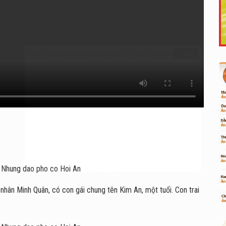
Like Fanpage Để Ủng Hộ Chúng Tôi Duy Trì Website
Powered by
netcore.vn
hân Minh Quân, có con gái chung tên Kim An, một tuổi. Con trai