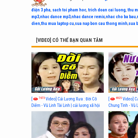
điện 3 pha
,
sach toi pham hoc
,
trich doan cai luong
,
thu m
mp3
,
nhac dance mp3
,
nhac dance remix
,
nhac cho ba bau
,
dien
,
thu mua laptop cu
,
sua nap bon cau thong minh
,
sua 
[VIDEO] CÓ THỂ BẠN QUAN TÂM
7673
6925
[
Video] Cải Lương Xưa : Đời Cô
[
Video] C
Diễm - Vũ Linh Tài Linh | cải lương xã hội
Chung Tình - Vũ 
hay nhất
lương xã hội hay