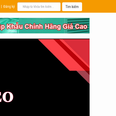
|
Đăng ký