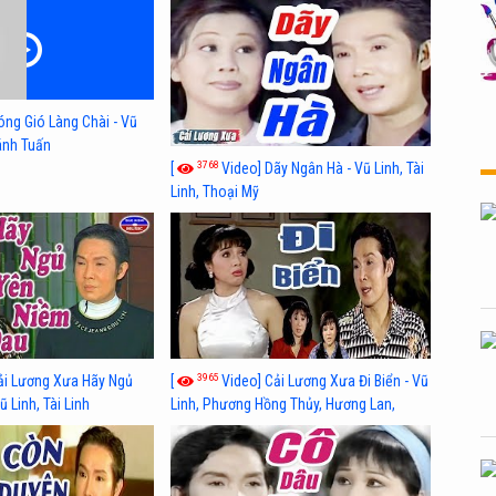
óng Gió Làng Chài - Vũ
hánh Tuấn
3768
[
Video] Dãy Ngân Hà - Vũ Linh, Tài
Linh, Thoại Mỹ
3965
ải Lương Xưa Hãy Ngủ
[
Video] Cải Lương Xưa Đi Biển - Vũ
 Linh, Tài Linh
Linh, Phương Hồng Thủy, Hương Lan,
Thanh Hằng