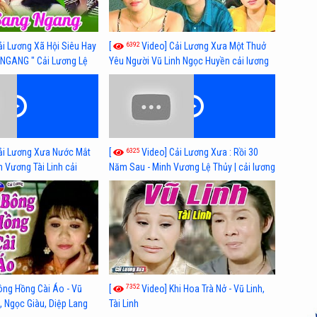
6392
ải Lương Xã Hội Siêu Hay
[
Video] Cải Lương Xưa Một Thuở
NGANG " Cải Lương Lệ
Yêu Người Vũ Linh Ngọc Huyền cải lương
n, Hồng Nga
xã hội hay nhất
6325
ải Lương Xưa Nước Mắt
[
Video] Cải Lương Xưa : Rồi 30
h Vương Tài Linh cải
Năm Sau - Minh Vương Lệ Thủy | cải lương
 nhất
xã hội hay nhất
7352
ông Hồng Cài Áo - Vũ
[
Video] Khi Hoa Trà Nở - Vũ Linh,
, Ngọc Giàu, Diệp Lang
Tài Linh