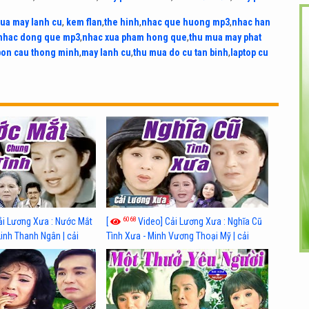
ua may lanh cu
,
kem flan
,
the hinh
,
nhac que huong mp3
,
nhac han
nhac dong que mp3
,
nhac xua pham hong que
,
thu mua may phat
bon cau thong minh
,
may lanh cu
,
thu mua do cu tan binh
,
laptop cu
6068
ải Lương Xưa : Nước Mắt
[
Video] Cải Lương Xưa : Nghĩa Cũ
Linh Thanh Ngân | cải
Tình Xưa - Minh Vương Thoại Mỹ | cải
 nhất
lương xã hội hay nhất