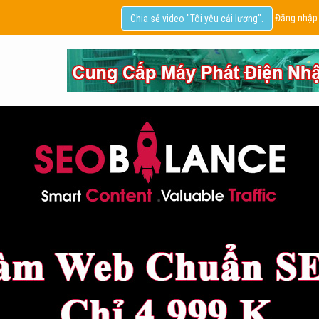
Đăng nhập
Chia sẻ video "Tôi yêu cải lương".