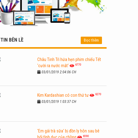
TIN BÊN LỀ
Đọc thêm
Châu Tinh Trì hứa hẹn phim chiếu Tết
6770
'cười ra nước mắt'
03/01/2019 2:04:06 CH
6270
Kim Kardashian có con thứ tư
03/01/2019 1:03:37 CH
'Em gái trà sữa' bị đồn ly hôn sau bê
6590
bối tình dục của chồng