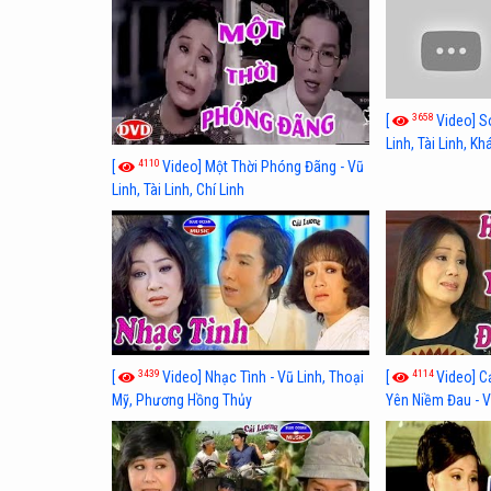
3658
[
Video] S
Linh, Tài Linh, K
4110
[
Video] Một Thời Phóng Đãng - Vũ
Linh, Tài Linh, Chí Linh
3439
4114
[
Video] Nhạc Tình - Vũ Linh, Thoại
[
Video] C
Mỹ, Phương Hồng Thủy
Yên Niềm Đau - Vũ