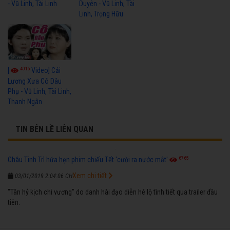
- Vũ Linh, Tài Linh
Duyên - Vũ Linh, Tài
Linh, Trọng Hữu
4015
[
Video] Cải
Lương Xưa Cô Dâu
Phụ - Vũ Linh, Tài Linh,
Thanh Ngân
TIN BÊN LỀ LIÊN QUAN
6765
Châu Tinh Trì hứa hẹn phim chiếu Tết 'cười ra nước mắt'
Xem chi tiết
03/01/2019 2:04:06 CH
"Tân hỷ kịch chi vương" do danh hài đạo diễn hé lộ tình tiết qua trailer đầu
tiên.