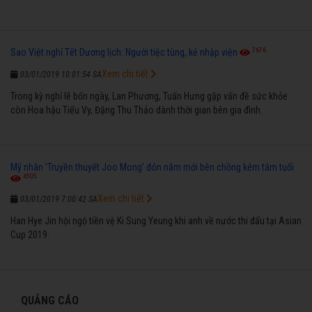
7676
Sao Việt nghỉ Tết Dương lịch: Người tiệc tùng, kẻ nhập viện
Xem chi tiết
03/01/2019 10:01:54 SA
Trong kỳ nghỉ lễ bốn ngày, Lan Phương, Tuấn Hưng gặp vấn đề sức khỏe
còn Hoa hậu Tiểu Vy, Đặng Thu Thảo dành thời gian bên gia đình.
Mỹ nhân 'Truyền thuyết Joo Mong' đón năm mới bên chồng kém tám tuổi
4505
Xem chi tiết
03/01/2019 7:00:42 SA
Han Hye Jin hội ngộ tiền vệ Ki Sung Yeung khi anh về nước thi đấu tại Asian
Cup 2019.
QUẢNG CÁO