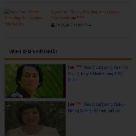
Ngọc Lan - Thanh Bình chụp ảnh kỷ niệm
17823
thời hẹn hò
21/09/2017 11:02:37 SA
VIDEO XEM NHIỀU NHẤT
67087
[
Video] Cải Lương Xưa - Bơ
Vơ - Lệ Thủy & Minh Vương & Mỹ
Châu
50841
[
Video] Cải Lương Xã Hội -
Không Chồng - Vũ Linh Tài Linh