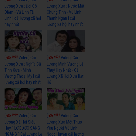
Lương Xưa : Đời Cô
Lương Xưa : Nước Mắt
Diễm - Vũ Linh Tài
Chung Tình - Vũ Linh
Linh | cải lương xã hội
Thanh Ngân | cải
hay nhất
lương xã hội hay nhất
6055
6679
[
Video] Cải
[
Video] Cải
Lương Xưa : Nghĩa Cũ
Lương Minh Vương Lệ
Tình Xưa - Minh
Thuỷ Hay Nhất - Cải
Vương Thoại Mỹ | cải
Lương Xã Hội Xưa Bất
lương xã hội hay nhất
Hủ
6969
6389
[
Video] Cải
[
Video] Cải
Lương Xã Hội Siêu
Lương Xưa Một Thuở
Hay " LỠ BƯỚC SANG
Yêu Người Vũ Linh
NGANG " Cải Lương Lệ
Ngọc Huyền cải lương