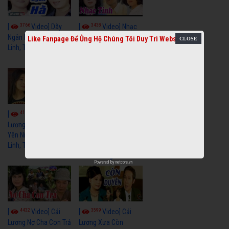
3766
3438
[
Video] Dãy
[
Video] Nhạc
Ngân Hà - Vũ Linh, Tài
Tình - Vũ Linh, Thoại
Like Fanpage Để Ủng Hộ Chúng Tôi Duy Trì Website
Linh, Thoại Mỹ
Mỹ, Phương Hồng
Thủy
4113
3964
[
Video] Cải
[
Video] Cải
Lương Xưa Hãy Ngủ
Lương Xưa Đi Biển -
Yên Niềm Đau - Vũ
Vũ Linh, Phương Hồng
Linh, Tài Linh
Thủy, Hương Lan,
Thanh Hằng
Powered by
netcore.vn
4432
3599
[
Video] Cải
[
Video] Cải
Lương Nợ Cha Con Trả
Lương Xưa Còn