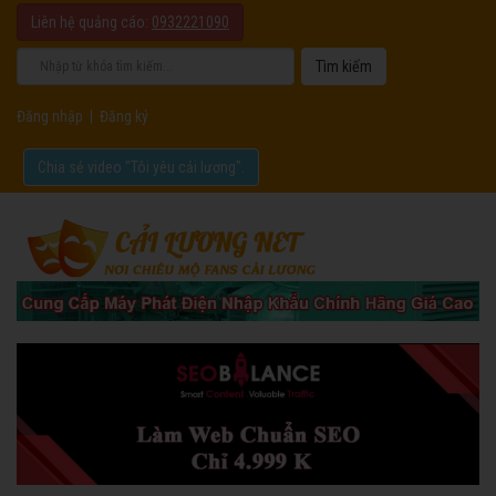
Liên hệ quảng cáo:
0932221090
Đăng nhập
|
Đăng ký
Chia sẻ video "Tôi yêu cải lương".