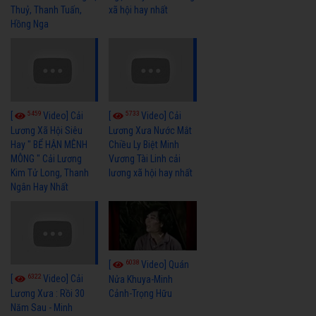
Thuỷ, Thanh Tuấn,
xã hội hay nhất
Hồng Nga
5459
5733
[
Video] Cải
[
Video] Cải
Lương Xã Hội Siêu
Lương Xưa Nước Mắt
Hay " BỂ HẬN MÊNH
Chiều Ly Biệt Minh
MÔNG " Cải Lương
Vương Tài Linh cải
Kim Tử Long, Thanh
lương xã hội hay nhất
Ngân Hay Nhất
6038
[
Video] Quán
6322
[
Video] Cải
Nửa Khuya-Minh
Cảnh-Trọng Hữu
Lương Xưa : Rồi 30
Năm Sau - Minh