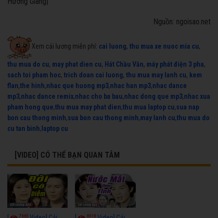
Hương Giang|
Nguồn: ngoisao.net
Xem cải lương miễn phí:
cai luong
,
thu mua xe nuoc mia cu
,
thu mua do cu
,
may phat dien cu
,
Hát Chầu Văn
,
máy phát điện 3 pha
,
sach toi pham hoc
,
trich doan cai luong
,
thu mua may lanh cu
,
kem
flan
,
the hinh
,
nhac que huong mp3
,
nhac han mp3
,
nhac dance
mp3
,
nhac dance remix
,
nhac cho ba bau
,
nhac dong que mp3
,
nhac xua
pham hong que
,
thu mua may phat dien
,
thu mua laptop cu
,
sua nap
bon cau thong minh
,
sua bon cau thong minh
,
may lanh cu
,
thu mua do
cu tan binh
,
laptop cu
[VIDEO] CÓ THỂ BẠN QUAN TÂM
7665
6918
[
Video] Cải
[
Video] Cải