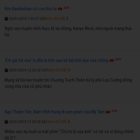
6265
Kim Kardashian có con thứ tư
Xem chi tiết
03/01/2019 1:03:37 CH
Ngôi sao truyền hình thực tế và chồng, Kanye West, nhờ người mang thai
hộ.
6585
'Em gái trà sữa' bị đồn ly hôn sau bê bối tình dục của chồng
Xem chi tiết
03/01/2019 12:03:33 CH
Mạng xã hội lan truyền tin Chương Trạch Thiên bỏ tỷ phú Lưu Cường Đông
song cha của cô phủ nhận.
6265
Ngô Thanh Vân, Đàm Vĩnh Hưng đi xem phim của Mỹ Tâm
Xem chi tiết
03/01/2019 11:03:00 SA
Nhiều sao dự buổi ra mắt phim "Chị trợ lý của anh" có nữ ca sĩ đóng chính,
tối 2/1.