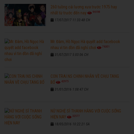
260 tuồng cải lương xưa trước 1975 hay
96198
nhất từ trước đến nay
17/07/2017 11:33:48 CH
Mr. Đàm, Hồ Ngọc Hà quyết add facebook
76301
nhau vì tin đồn đã nghỉ chơi
31/07/2017 5:03:06 CH
CON TRAI NS CHINH NHẪN VỀ CHỊU TANG
42975
BỐ
31/01/2016 1:08:47 CH
NỮ NGHỆ SĨ THANH HẰNG VỚI CUỘC SỐNG
32577
HIỆN NAY
18/05/2016 10:22:21 SA