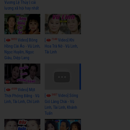
Vương Lệ Thủy | cải
lương xã hội hay nhất
9055
7349
[
Video] Bông
[
Video] Khi
Hồng Cài Áo - Vũ Linh,
Hoa Trà Nở - Vũ Linh,
Ngọc Huyền, Ngọc
Tài Linh
Giàu, Diệp Lang
4109
[
Video] Một
3657
[
Video] Sóng
Thời Phóng Đãng - Vũ
Linh, Tài Linh, Chí Linh
Gió Làng Chài - Vũ
Linh, Tài Linh, Khánh
Tuấn