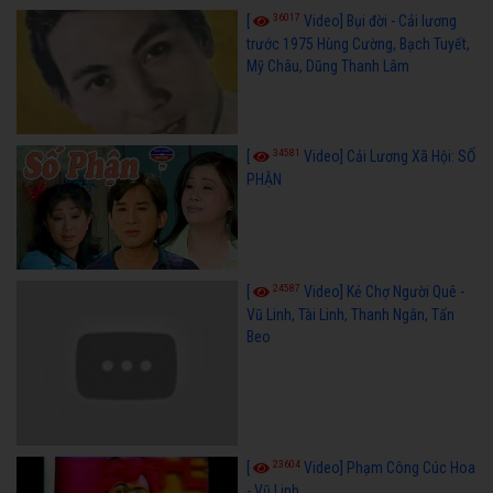
36017
[
Video] Bụi đời - Cải lương
trước 1975 Hùng Cường, Bạch Tuyết,
Mỹ Châu, Dũng Thanh Lâm
34581
[
Video] Cải Lương Xã Hội: SỐ
PHẬN
24587
[
Video] Kẻ Chợ Người Quê -
Vũ Linh, Tài Linh, Thanh Ngân, Tấn
Beo
23604
[
Video] Phạm Công Cúc Hoa
- Vũ Linh