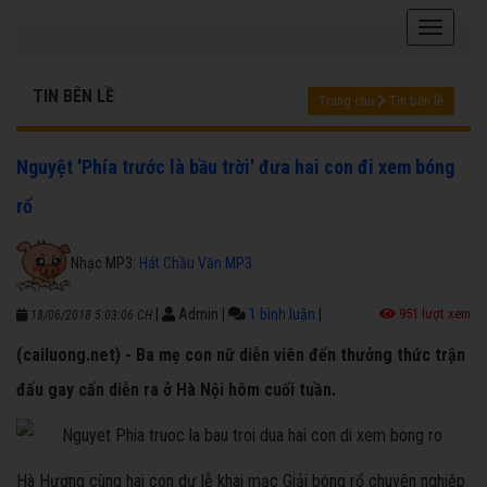
TIN BÊN LỀ
Trang chủ
Tin bên lề
Nguyệt 'Phía trước là bầu trời' đưa hai con đi xem bóng
rổ
Nhạc MP3:
Hát Chầu Văn MP3
|
Admin
|
1 bình luận
|
951 lượt xem
18/06/2018 5:03:06 CH
(cailuong.net) - Ba mẹ con nữ diễn viên đến thưởng thức trận
đấu gay cấn diễn ra ở Hà Nội hôm cuối tuần.
Hà Hương cùng hai con dự lễ khai mạc Giải bóng rổ chuyên nghiệp