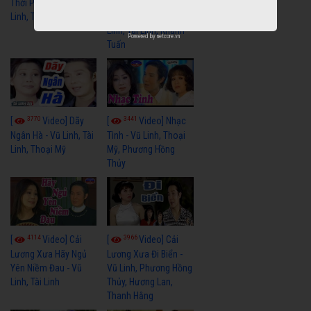
[
Video] Sóng
Thời Phóng Đãng - Vũ
Linh, Tài Linh, Chí Linh
Gió Làng Chài - Vũ
Linh, Tài Linh, Khánh
Powered by
netcore.vn
Tuấn
3770
3441
[
Video] Dãy
[
Video] Nhạc
Ngân Hà - Vũ Linh, Tài
Tình - Vũ Linh, Thoại
Linh, Thoại Mỹ
Mỹ, Phương Hồng
Thủy
4114
3966
[
Video] Cải
[
Video] Cải
Lương Xưa Hãy Ngủ
Lương Xưa Đi Biển -
Yên Niềm Đau - Vũ
Vũ Linh, Phương Hồng
Linh, Tài Linh
Thủy, Hương Lan,
Thanh Hằng