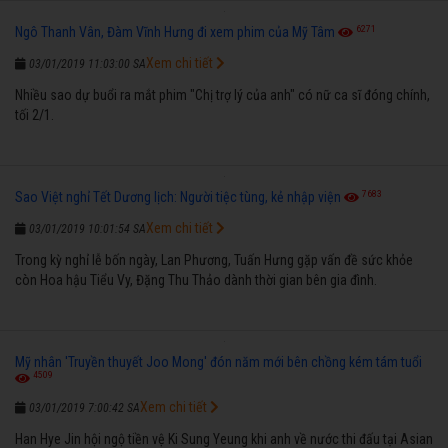
6271
Ngô Thanh Vân, Đàm Vĩnh Hưng đi xem phim của Mỹ Tâm
Xem chi tiết
03/01/2019 11:03:00 SA
Nhiều sao dự buổi ra mắt phim "Chị trợ lý của anh" có nữ ca sĩ đóng chính,
tối 2/1.
7683
Sao Việt nghỉ Tết Dương lịch: Người tiệc tùng, kẻ nhập viện
Xem chi tiết
03/01/2019 10:01:54 SA
Trong kỳ nghỉ lễ bốn ngày, Lan Phương, Tuấn Hưng gặp vấn đề sức khỏe
còn Hoa hậu Tiểu Vy, Đặng Thu Thảo dành thời gian bên gia đình.
Mỹ nhân 'Truyền thuyết Joo Mong' đón năm mới bên chồng kém tám tuổi
4509
Xem chi tiết
03/01/2019 7:00:42 SA
Han Hye Jin hội ngộ tiền vệ Ki Sung Yeung khi anh về nước thi đấu tại Asian