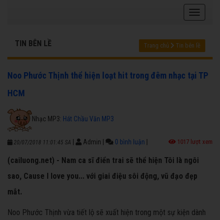
TIN BÊN LỀ
Trang chủ
Tin bên lề
Noo Phước Thịnh thể hiện loạt hit trong đêm nhạc tại TP
HCM
Nhạc MP3:
Hát Chầu Văn MP3
|
Admin
|
0 bình luận
|
1017 lượt xem
20/07/2018 11:01:45 SA
(cailuong.net) - Nam ca sĩ điển trai sẽ thể hiện Tôi là ngôi
sao, Cause I love you... với giai điệu sôi động, vũ đạo đẹp
mắt.
Noo Phước Thịnh vừa tiết lộ sẽ xuất hiện trong một sự kiện dành