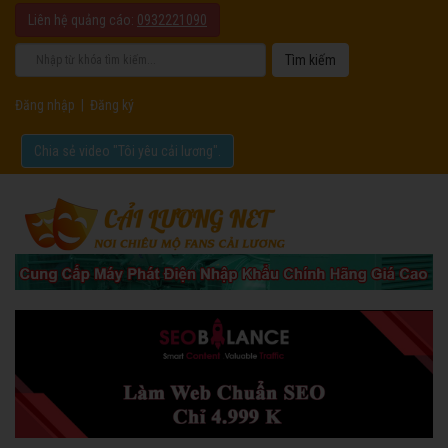
Liên hệ quảng cáo:
0932221090
Đăng nhập
|
Đăng ký
Chia sẻ video "Tôi yêu cải lương".