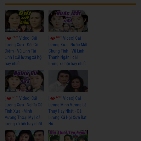
7675
6928
[
Video] Cải
[
Video] Cải
Lương Xưa : Đời Cô
Lương Xưa : Nước Mắt
Diễm - Vũ Linh Tài
Chung Tình - Vũ Linh
Linh | cải lương xã hội
Thanh Ngân | cải
hay nhất
lương xã hội hay nhất
6073
6690
[
Video] Cải
[
Video] Cải
Lương Xưa : Nghĩa Cũ
Lương Minh Vương Lệ
Tình Xưa - Minh
Thuỷ Hay Nhất - Cải
Vương Thoại Mỹ | cải
Lương Xã Hội Xưa Bất
lương xã hội hay nhất
Hủ