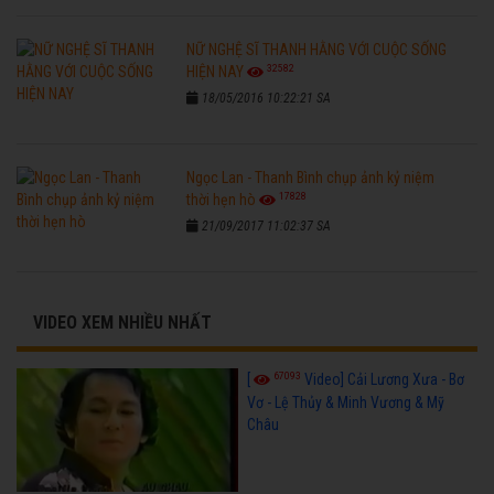
NỮ NGHỆ SĨ THANH HẰNG VỚI CUỘC SỐNG
32582
HIỆN NAY
18/05/2016 10:22:21 SA
Ngọc Lan - Thanh Bình chụp ảnh kỷ niệm
17828
thời hẹn hò
21/09/2017 11:02:37 SA
VIDEO XEM NHIỀU NHẤT
67093
[
Video] Cải Lương Xưa - Bơ
Vơ - Lệ Thủy & Minh Vương & Mỹ
Châu