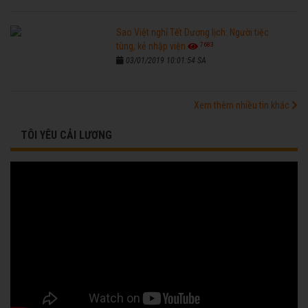
Sao Việt nghỉ Tết Dương lịch: Người tiệc
7683
tùng, kẻ nhập viện
03/01/2019 10:01:54 SA
Xem thêm nhiều tin khác
TÔI YÊU CẢI LƯƠNG