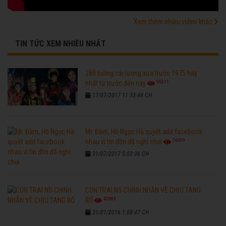
Xem thêm nhiều video khác
TIN TỨC XEM NHIỀU NHẤT
260 tuồng cải lương xưa trước 1975 hay
96211
nhất từ trước đến nay
17/07/2017 11:33:48 CH
Mr. Đàm, Hồ Ngọc Hà quyết add facebook
76309
nhau vì tin đồn đã nghỉ chơi
31/07/2017 5:03:06 CH
CON TRAI NS CHINH NHẪN VỀ CHỊU TANG
42983
BỐ
31/01/2016 1:08:47 CH