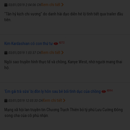
Xem chi tiết
03/01/2019 2:04:06 CH
"Tân hỷ kịch chi vương" do danh hài đạo diễn hé lộ tình tiết qua trailer đầu
tiên.
6272
Kim Kardashian có con thứ tư
Xem chi tiết
03/01/2019 1:03:37 CH
Ngôi sao truyền hình thực tế và chồng, Kanye West, nhờ người mang thai
hộ.
6594
'Em gái trà sữa' bị đồn ly hôn sau bê bối tình dục của chồng
Xem chi tiết
03/01/2019 12:03:33 CH
Mạng xã hội lan truyền tin Chương Trạch Thiên bỏ tỷ phú Lưu Cường Đông
song cha của cô phủ nhận.