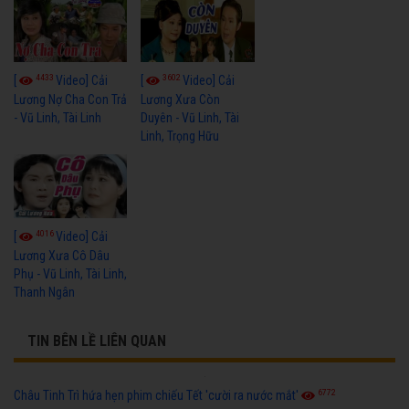
4433
3602
[
Video] Cải
[
Video] Cải
Lương Nợ Cha Con Trả
Lương Xưa Còn
- Vũ Linh, Tài Linh
Duyên - Vũ Linh, Tài
Linh, Trọng Hữu
4016
[
Video] Cải
Lương Xưa Cô Dâu
Phụ - Vũ Linh, Tài Linh,
Thanh Ngân
TIN BÊN LỀ LIÊN QUAN
6772
Châu Tinh Trì hứa hẹn phim chiếu Tết 'cười ra nước mắt'