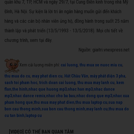
quân khu 7, TP, HCM và ngày 29/7, tại Cung Điền kinh trong nhà Mỹ
Đình, Hà Nội. Sự kiện là lời tri ân ngân hàng muốn gửi đến khách
hàng và các cán bộ nhân viên ủng hộ, đồng hành trong suốt 25 năm
thành lập và phát triển (13/5/1993 - 13/5/2018). Mọi chi tiết về
chương trình, xem tại đây.
Nguồn: giaitri.vnexpress.net
Xem cải lương miễn phí:
cai luong
,
thu mua xe nuoc mia cu
,
thu mua do cu
,
may phat dien cu
,
Hát Chầu Văn
,
máy phát điện 3 pha
,
sach toi pham hoc
,
trich doan cai luong
,
thu mua may lanh cu
,
kem
flan
,
the hinh
,
nhac que huong mp3
,
nhac han mp3
,
nhac dance
mp3
,
nhac dance remix
,
nhac cho ba bau
,
nhac dong que mp3
,
nhac xua
pham hong que
,
thu mua may phat dien
,
thu mua laptop cu
,
sua nap
bon cau thong minh
,
sua bon cau thong minh
,
may lanh cu
,
thu mua do
cu tan binh
,
laptop cu
[VIDEO] CÓ THỂ BẠN QUAN TÂM