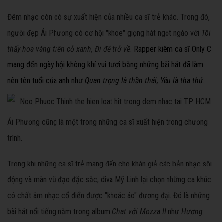
Đêm nhạc còn có sự xuất hiện của nhiều ca sĩ trẻ khác. Trong đó,
người đẹp Ái Phương có cơ hội "khoe" giọng hát ngọt ngào với
Tôi
thấy hoa vàng trên cỏ xanh, Đi để trở về
.
Rapper kiêm ca sĩ Only C
mang đến ngày hội không khí vui tươi bằng những bài hát đã làm
nên tên tuổi của anh như
Quan trọng là thần thái, Yêu là tha thứ.
Ái Phương cũng là một trong những ca sĩ xuất hiện trong chương
trình.
Trong khi những ca sĩ trẻ mang đến cho khán giả các bản nhạc sôi
động và màn vũ đạo đặc sắc, diva Mỹ Linh lại chọn những ca khúc
có chất âm nhạc cổ điển được "khoác áo" đương đại. Đó là những
bài hát nổi tiếng nằm trong album
Chat với Mozza II
như
Hương