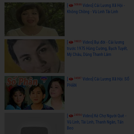
50846
[
Video] Cải Lương Xã Hội -
Không Chồng - Vũ Linh Tài Linh
36025
[
Video] Bụi đời - Cải lương
trước 1975 Hùng Cường, Bạch Tuyết,
Mỹ Châu, Dũng Thanh Lâm
34587
[
Video] Cải Lương Xã Hội: SỐ
PHẬN
24594
[
Video] Kẻ Chợ Người Quê -
Vũ Linh, Tài Linh, Thanh Ngân, Tấn
Beo