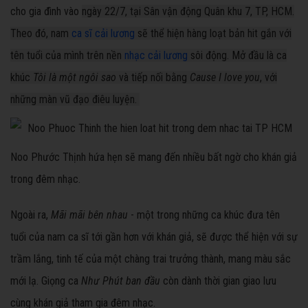
cho gia đình vào
ngày 22/7, tại Sân vận động Quân khu 7, TP, HCM.
Theo đó, nam
ca sĩ cải lương
sẽ thể hiện hàng loạt bản hit gắn với
tên tuổi của mình trên nền
nhạc cải lương
sôi động. Mở đầu là ca
khúc
Tôi là một ngôi sao
và tiếp nối bằng
Cause I love you
, với
những màn vũ đạo điêu luyện.
Noo Phước Thịnh hứa hẹn sẽ mang đến nhiều bất ngờ cho khán giả
trong đêm nhạc.
Ngoài ra,
Mãi mãi bên nhau
- một trong những ca khúc đưa tên
tuổi của nam ca sĩ tới gần hơn với khán giả, sẽ được thể hiện với sự
trầm lắng, tinh tế của một chàng trai trưởng thành, mang màu sắc
mới lạ. Giọng ca
Như Phút ban đầu
còn dành thời gian giao lưu
cùng khán giả tham gia đêm nhạc.