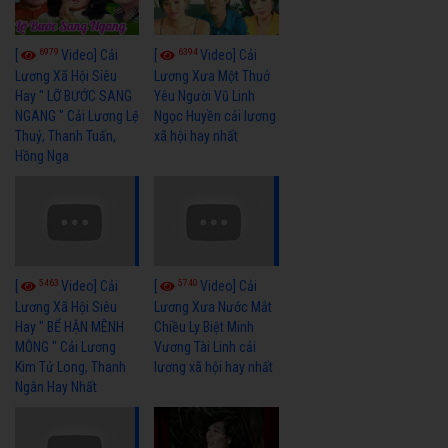
6979
6394
[
Video] Cải
[
Video] Cải
Lương Xã Hội Siêu
Lương Xưa Một Thuở
Hay " LỠ BƯỚC SANG
Yêu Người Vũ Linh
NGANG " Cải Lương Lệ
Ngọc Huyền cải lương
Thuỷ, Thanh Tuấn,
xã hội hay nhất
Hồng Nga
5463
5740
[
Video] Cải
[
Video] Cải
Lương Xã Hội Siêu
Lương Xưa Nước Mắt
Hay " BỂ HẬN MÊNH
Chiều Ly Biệt Minh
MÔNG " Cải Lương
Vương Tài Linh cải
Kim Tử Long, Thanh
lương xã hội hay nhất
Ngân Hay Nhất