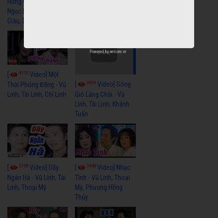
Hồng Cài Áo - Vũ Linh,
Hoa Trà Nở - Vũ Linh,
Ngọc Huyền, Ngọc
Tài Linh
Giàu, Diệp Lang
Powered by
netcore.vn
4110
[
Video] Một
3659
[
Video] Sóng
Thời Phóng Đãng - Vũ
Linh, Tài Linh, Chí Linh
Gió Làng Chài - Vũ
Linh, Tài Linh, Khánh
Tuấn
3768
3440
[
Video] Dãy
[
Video] Nhạc
Ngân Hà - Vũ Linh, Tài
Tình - Vũ Linh, Thoại
Linh, Thoại Mỹ
Mỹ, Phương Hồng
Thủy