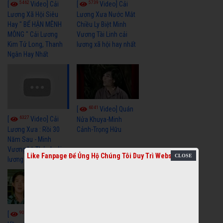
5462
5739
[
Video] Cải
[
Video] Cải
Lương Xã Hội Siêu
Lương Xưa Nước Mắt
Hay " BỂ HẬN MÊNH
Chiều Ly Biệt Minh
MÔNG " Cải Lương
Vương Tài Linh cải
Kim Tử Long, Thanh
lương xã hội hay nhất
Ngân Hay Nhất
6041
[
Video] Quán
6327
[
Video] Cải
Nửa Khuya-Minh
Cảnh-Trọng Hữu
Lương Xưa : Rồi 30
Năm Sau - Minh
Vương Lệ Thủy | cải
Like Fanpage Để Ủng Hộ Chúng Tôi Duy Trì Website
lương xã hội hay nhất
9059
7352
[
Video] Bông
[
Video] Khi