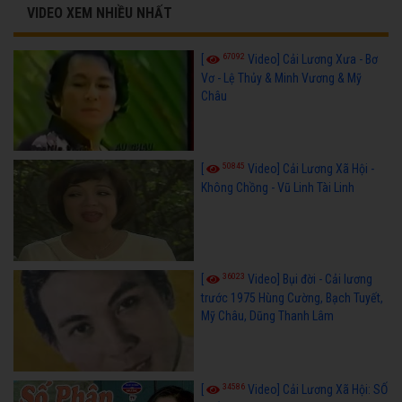
VIDEO XEM NHIỀU NHẤT
67092
[
Video] Cải Lương Xưa - Bơ
Vơ - Lệ Thủy & Minh Vương & Mỹ
Châu
50845
[
Video] Cải Lương Xã Hội -
Không Chồng - Vũ Linh Tài Linh
36023
[
Video] Bụi đời - Cải lương
trước 1975 Hùng Cường, Bạch Tuyết,
Mỹ Châu, Dũng Thanh Lâm
34586
[
Video] Cải Lương Xã Hội: SỐ