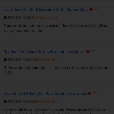
6592
'Em gái trà sữa' bị đồn ly hôn sau bê bối tình dục của chồng
Xem chi tiết
03/01/2019 12:03:33 CH
Mạng xã hội lan truyền tin Chương Trạch Thiên bỏ tỷ phú Lưu Cường Đông
song cha của cô phủ nhận.
6270
Ngô Thanh Vân, Đàm Vĩnh Hưng đi xem phim của Mỹ Tâm
Xem chi tiết
03/01/2019 11:03:00 SA
Nhiều sao dự buổi ra mắt phim "Chị trợ lý của anh" có nữ ca sĩ đóng chính,
tối 2/1.
7682
Sao Việt nghỉ Tết Dương lịch: Người tiệc tùng, kẻ nhập viện
Xem chi tiết
03/01/2019 10:01:54 SA
Trong kỳ nghỉ lễ bốn ngày, Lan Phương, Tuấn Hưng gặp vấn đề sức khỏe