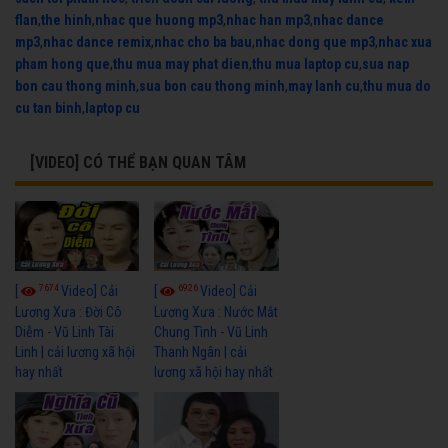
flan
,
the hinh
,
nhac que huong mp3
,
nhac han mp3
,
nhac dance
mp3
,
nhac dance remix
,
nhac cho ba bau
,
nhac dong que mp3
,
nhac xua
pham hong que
,
thu mua may phat dien
,
thu mua laptop cu
,
sua nap
bon cau thong minh
,
sua bon cau thong minh
,
may lanh cu
,
thu mua do
cu tan binh
,
laptop cu
[VIDEO] CÓ THỂ BẠN QUAN TÂM
7674
6926
[
Video] Cải
[
Video] Cải
Lương Xưa : Đời Cô
Lương Xưa : Nước Mắt
Diễm - Vũ Linh Tài
Chung Tình - Vũ Linh
Linh | cải lương xã hội
Thanh Ngân | cải
hay nhất
lương xã hội hay nhất