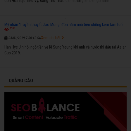
còn Hoa hậu Tiểu Vy, Đặng Thu Thảo dành thời gian bên gia đình.
Mỹ nhân 'Truyền thuyết Joo Mong' đón năm mới bên chồng kém tám tuổi
4508
Xem chi tiết
03/01/2019 7:00:42 SA
Han Hye Jin hội ngộ tiền vệ Ki Sung Yeung khi anh về nước thi đấu tại Asian
Cup 2019.
QUẢNG CÁO