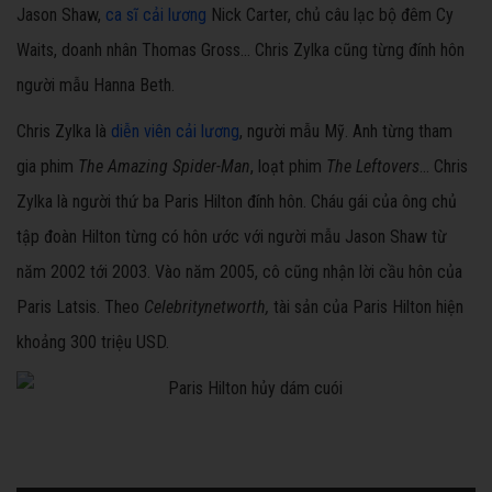
Jason Shaw,
ca sĩ cải lương
Nick Carter, chủ câu lạc bộ đêm Cy
Waits, doanh nhân Thomas Gross... Chris Zylka cũng từng đính hôn
người mẫu Hanna Beth.
Chris Zylka là
diễn viên cải lương
, người mẫu Mỹ. Anh từng tham
gia phim
The Amazing Spider-Man
, loạt phim
The Leftovers
... Chris
Zylka là người thứ ba Paris Hilton đính hôn. Cháu gái của ông chủ
tập đoàn Hilton từng có hôn ước với người mẫu Jason Shaw từ
năm 2002 tới 2003. Vào năm 2005, cô cũng nhận lời cầu hôn của
Paris Latsis. Theo
Celebritynetworth,
tài sản của Paris Hilton hiện
khoảng 300 triệu USD.