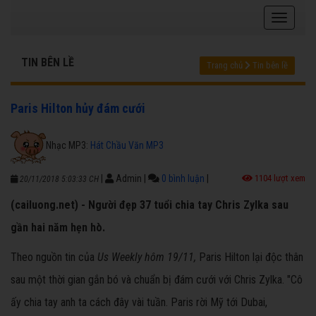
TIN BÊN LỀ
Trang chủ
Tin bên lề
Paris Hilton hủy đám cưới
Nhạc MP3:
Hát Chầu Văn MP3
|
Admin
|
0 bình luận
|
1104 lượt xem
20/11/2018 5:03:33 CH
(cailuong.net) - Người đẹp 37 tuổi chia tay Chris Zylka sau
gần hai năm hẹn hò.
Theo nguồn tin của
Us Weekly hôm 19/11,
Paris Hilton lại độc thân
sau một thời gian gắn bó và chuẩn bị đám cưới với Chris Zylka. "Cô
ấy chia tay anh ta cách đây vài tuần. Paris rời Mỹ tới Dubai,