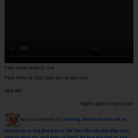
Paris Hilton chuẩn bị cưới
Paris Hilton và Chris Zylka khi còn bên nhau.
Minh Anh
Nguồn: giaitri.vnexpress.net
Xem cải lương miễn phí:
cai luong
,
thu mua xe nuoc mia cu
,
thu mua do cu
,
may phat dien cu
,
Hát Chầu Văn
,
máy phát điện 3 pha
,
sach toi pham hoc
,
trich doan cai luong
,
thu mua may lanh cu
,
kem