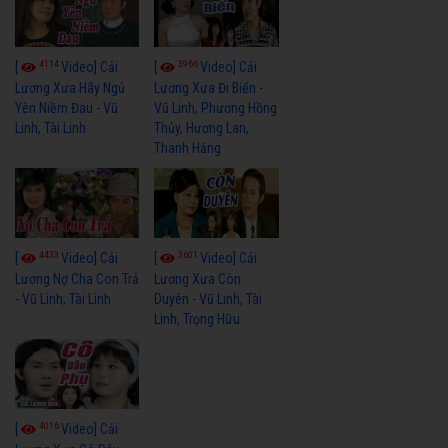
4114
3966
[
Video] Cải
[
Video] Cải
Lương Xưa Hãy Ngủ
Lương Xưa Đi Biển -
Yên Niềm Đau - Vũ
Vũ Linh, Phương Hồng
Linh, Tài Linh
Thủy, Hương Lan,
Thanh Hằng
4433
3601
[
Video] Cải
[
Video] Cải
Lương Nợ Cha Con Trả
Lương Xưa Còn
- Vũ Linh, Tài Linh
Duyên - Vũ Linh, Tài
Linh, Trọng Hữu
4016
[
Video] Cải