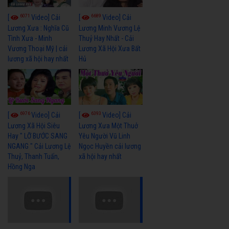
6071
6689
[
Video] Cải
[
Video] Cải
Lương Xưa : Nghĩa Cũ
Lương Minh Vương Lệ
Tình Xưa - Minh
Thuỷ Hay Nhất - Cải
Vương Thoại Mỹ | cải
Lương Xã Hội Xưa Bất
lương xã hội hay nhất
Hủ
6976
6393
[
Video] Cải
[
Video] Cải
Lương Xã Hội Siêu
Lương Xưa Một Thuở
Hay " LỠ BƯỚC SANG
Yêu Người Vũ Linh
NGANG " Cải Lương Lệ
Ngọc Huyền cải lương
Thuỷ, Thanh Tuấn,
xã hội hay nhất
Hồng Nga