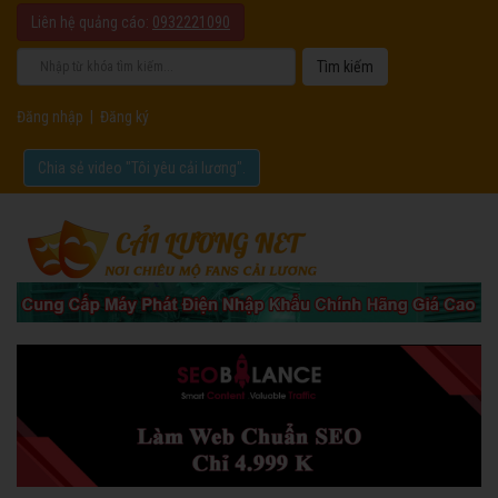
Liên hệ quảng cáo:
0932221090
Đăng nhập
|
Đăng ký
Chia sẻ video "Tôi yêu cải lương".