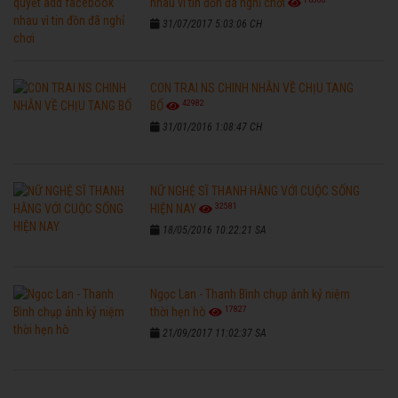
nhau vì tin đồn đã nghỉ chơi
31/07/2017 5:03:06 CH
CON TRAI NS CHINH NHẪN VỀ CHỊU TANG
42982
BỐ
31/01/2016 1:08:47 CH
NỮ NGHỆ SĨ THANH HẰNG VỚI CUỘC SỐNG
32581
HIỆN NAY
18/05/2016 10:22:21 SA
Ngọc Lan - Thanh Bình chụp ảnh kỷ niệm
17827
thời hẹn hò
21/09/2017 11:02:37 SA