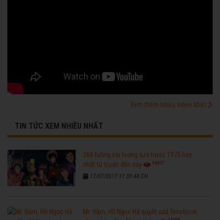
Xem thêm nhiều video khác
TIN TỨC XEM NHIỀU NHẤT
260 tuồng cải lương xưa trước 1975 hay
96207
nhất từ trước đến nay
17/07/2017 11:33:48 CH
Mr. Đàm, Hồ Ngọc Hà quyết add facebook
76308