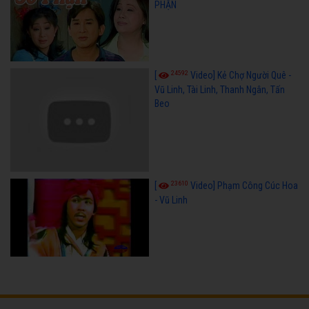
PHẬN
24592
[
Video] Kẻ Chợ Người Quê -
Vũ Linh, Tài Linh, Thanh Ngân, Tấn
Beo
23610
[
Video] Phạm Công Cúc Hoa
- Vũ Linh