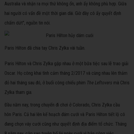
Australia và nhận ra mọi thứ không ổn, anh ấy không phù hợp. Giữa
hai người có vấn đề một thời gian dài. Giờ đây cô ấy quyết định
chấm dứt", nguồn tin nói.
Paris Hilton đã chia tay Chris Zylka vài tuần.
Paris Hilton và Chris Zylka gặp nhau ở một bữa tiệc sau lễ trao giải
Oscar. Họ công khai tình cảm tháng 2/2017 và cùng nhau lên thảm
đỏ hai tháng sau đó, ở buổi công chiếu phim
The Leftovers
mà Chris
Zylka tham gia.
Đầu năm nay, trong chuyến đi chơi ở Colorado, Chris Zylka cầu
hôn Paris. Cả hai lên kế hoạch đám cưới và Paris Hilton tiết lộ cô
đang chọn váy cưới cũng như quyết định địa điểm tổ chức. Tháng
8 năm nay, cặp sao tuyên bố lùi ngày cưới vì bận công việc.