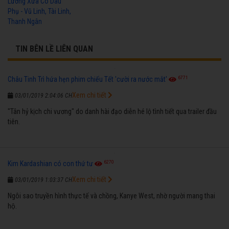
Lương Xưa Cô Dâu
Phụ - Vũ Linh, Tài Linh,
Thanh Ngân
TIN BÊN LỀ LIÊN QUAN
6771
Châu Tinh Trì hứa hẹn phim chiếu Tết 'cười ra nước mắt'
Xem chi tiết
03/01/2019 2:04:06 CH
"Tân hỷ kịch chi vương" do danh hài đạo diễn hé lộ tình tiết qua trailer đầu
tiên.
6270
Kim Kardashian có con thứ tư
Xem chi tiết
03/01/2019 1:03:37 CH
Ngôi sao truyền hình thực tế và chồng, Kanye West, nhờ người mang thai
hộ.