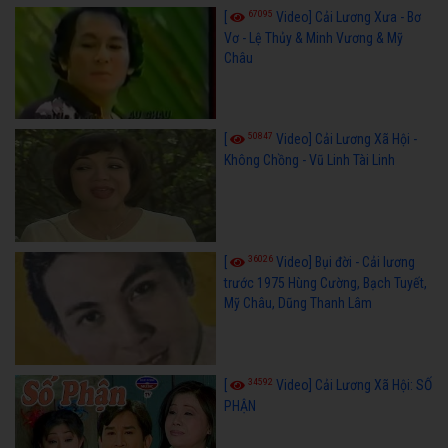
67095
[
Video] Cải Lương Xưa - Bơ
Vơ - Lệ Thủy & Minh Vương & Mỹ
Châu
50847
[
Video] Cải Lương Xã Hội -
Không Chồng - Vũ Linh Tài Linh
36026
[
Video] Bụi đời - Cải lương
trước 1975 Hùng Cường, Bạch Tuyết,
Mỹ Châu, Dũng Thanh Lâm
34592
[
Video] Cải Lương Xã Hội: SỐ
PHẬN