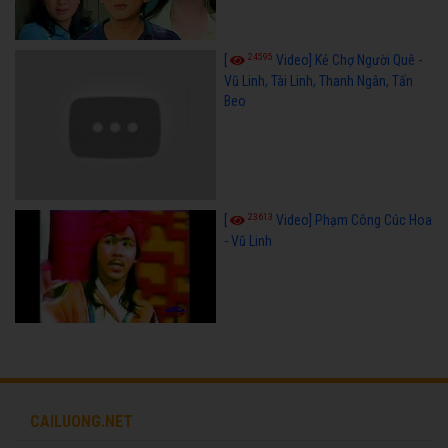
24595
[
Video] Kẻ Chợ Người Quê -
Vũ Linh, Tài Linh, Thanh Ngân, Tấn
Beo
23613
[
Video] Phạm Công Cúc Hoa
- Vũ Linh
CAILUONG.NET