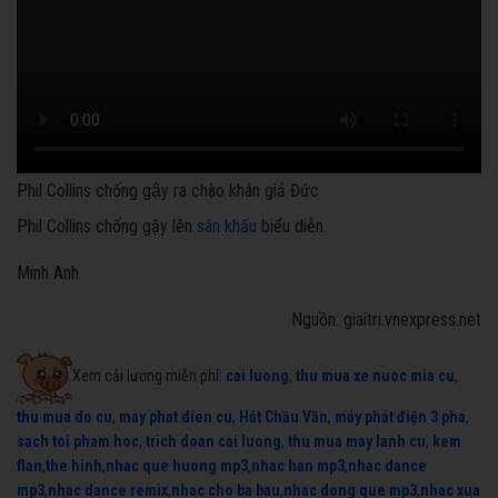
Phil Collins chống gậy ra chào khán giả Đức
Phil Collins chống gậy lên
sân khấu
biểu diễn.
Minh Anh
Nguồn: giaitri.vnexpress.net
Xem cải lương miễn phí:
cai luong
,
thu mua xe nuoc mia cu
,
thu mua do cu
,
may phat dien cu
,
Hát Chầu Văn
,
máy phát điện 3 pha
,
sach toi pham hoc
,
trich doan cai luong
,
thu mua may lanh cu
,
kem
flan
,
the hinh
,
nhac que huong mp3
,
nhac han mp3
,
nhac dance
mp3
,
nhac dance remix
,
nhac cho ba bau
,
nhac dong que mp3
,
nhac xua