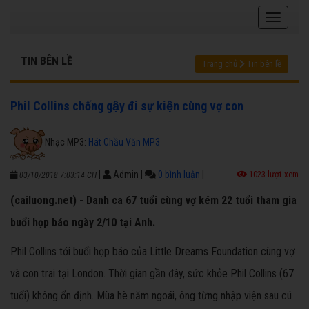
TIN BÊN LỀ
Trang chủ
Tin bên lề
Phil Collins chống gậy đi sự kiện cùng vợ con
Nhạc MP3:
Hát Chầu Văn MP3
|
Admin
|
0 bình luận
|
1023 lượt xem
03/10/2018 7:03:14 CH
(cailuong.net) - Danh ca 67 tuổi cùng vợ kém 22 tuổi tham gia
buổi họp báo ngày 2/10 tại Anh.
Phil Collins tới buổi họp báo của Little Dreams Foundation cùng vợ
và con trai tại London. Thời gian gần đây, sức khỏe Phil Collins (67
tuổi) không ổn định. Mùa hè năm ngoái, ông từng nhập viện sau cú