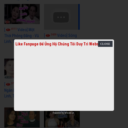
4111
[
Video] Một
3659
[
Video] Sóng
Thời Phóng Đãng - Vũ
Linh, Tài Linh, Chí Linh
Gió Làng Chài - Vũ
Like Fanpage Để Ủng Hộ Chúng Tôi Duy Trì Website
Linh, Tài Linh, Khánh
Tuấn
3770
3442
[
Video] Dãy
[
Video] Nhạc
Ngân Hà - Vũ Linh, Tài
Tình - Vũ Linh, Thoại
Linh, Thoại Mỹ
Mỹ, Phương Hồng
Thủy
Powered by
netcore.vn