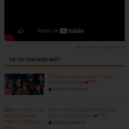
Xem thêm nhiều video khác
TIN TỨC XEM NHIỀU NHẤT
260 tuồng cải lương xưa trước 1975 hay
96221
nhất từ trước đến nay
17/07/2017 11:33:48 CH
Mr. Đàm, Hồ Ngọc Hà quyết add facebook
76309
nhau vì tin đồn đã nghỉ chơi
31/07/2017 5:03:06 CH