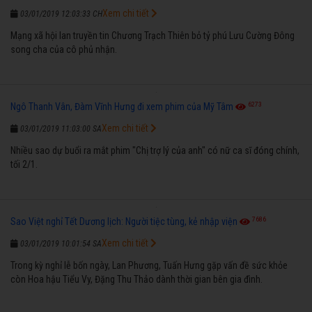
Xem chi tiết
03/01/2019 12:03:33 CH
Mạng xã hội lan truyền tin Chương Trạch Thiên bỏ tỷ phú Lưu Cường Đông
song cha của cô phủ nhận.
6273
Ngô Thanh Vân, Đàm Vĩnh Hưng đi xem phim của Mỹ Tâm
Xem chi tiết
03/01/2019 11:03:00 SA
Nhiều sao dự buổi ra mắt phim "Chị trợ lý của anh" có nữ ca sĩ đóng chính,
tối 2/1.
7686
Sao Việt nghỉ Tết Dương lịch: Người tiệc tùng, kẻ nhập viện
Xem chi tiết
03/01/2019 10:01:54 SA
Trong kỳ nghỉ lễ bốn ngày, Lan Phương, Tuấn Hưng gặp vấn đề sức khỏe
còn Hoa hậu Tiểu Vy, Đặng Thu Thảo dành thời gian bên gia đình.