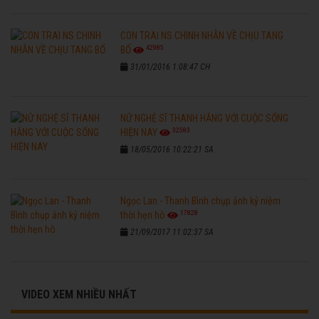
CON TRAI NS CHINH NHẪN VỀ CHỊU TANG
42985
BỐ
31/01/2016 1:08:47 CH
NỮ NGHỆ SĨ THANH HẰNG VỚI CUỘC SỐNG
32583
HIỆN NAY
18/05/2016 10:22:21 SA
Ngọc Lan - Thanh Bình chụp ảnh kỷ niệm
17828
thời hẹn hò
21/09/2017 11:02:37 SA
VIDEO XEM NHIỀU NHẤT