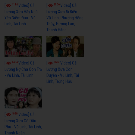
4116
3966
[
Video] Cải
[
Video] Cải
Lương Xưa Hãy Ngủ
Lương Xưa Đi Biển -
Yên Niềm Đau - Vũ
Vũ Linh, Phương Hồng
Linh, Tài Linh
Thủy, Hương Lan,
Thanh Hằng
4434
3602
[
Video] Cải
[
Video] Cải
Lương Nợ Cha Con Trả
Lương Xưa Còn
- Vũ Linh, Tài Linh
Duyên - Vũ Linh, Tài
Linh, Trọng Hữu
4020
[
Video] Cải
Lương Xưa Cô Dâu
Phụ - Vũ Linh, Tài Linh,
Thanh Ngân