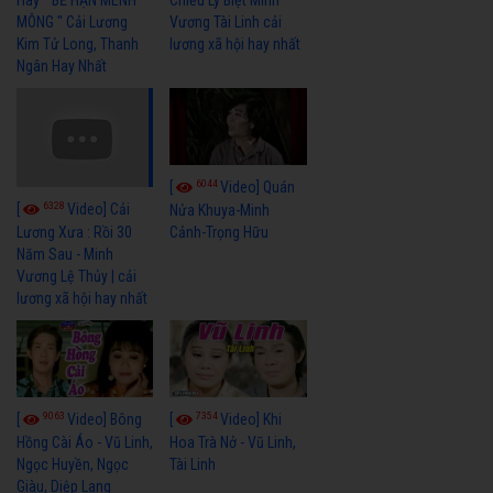
MÔNG " Cải Lương
Vương Tài Linh cải
Kim Tử Long, Thanh
lương xã hội hay nhất
Ngân Hay Nhất
6044
[
Video] Quán
6328
[
Video] Cải
Nửa Khuya-Minh
Cảnh-Trọng Hữu
Lương Xưa : Rồi 30
Năm Sau - Minh
Vương Lệ Thủy | cải
lương xã hội hay nhất
9063
7354
[
Video] Bông
[
Video] Khi
Hồng Cài Áo - Vũ Linh,
Hoa Trà Nở - Vũ Linh,
Ngọc Huyền, Ngọc
Tài Linh
Giàu, Diệp Lang