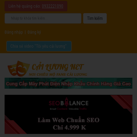
Liên hệ quảng cáo:
0932221090
Đăng nhập
|
Đăng ký
Chia sẻ video "Tôi yêu cải lương".