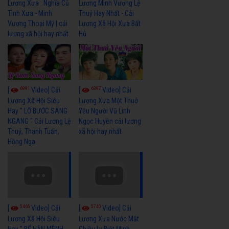
Lương Xưa : Nghĩa Cũ
Lương Minh Vương Lệ
Tình Xưa - Minh
Thuỷ Hay Nhất - Cải
Vương Thoại Mỹ | cải
Lương Xã Hội Xưa Bất
lương xã hội hay nhất
Hủ
6991
6397
[
Video] Cải
[
Video] Cải
Lương Xã Hội Siêu
Lương Xưa Một Thuở
Hay " LỠ BƯỚC SANG
Yêu Người Vũ Linh
NGANG " Cải Lương Lệ
Ngọc Huyền cải lương
Thuỷ, Thanh Tuấn,
xã hội hay nhất
Hồng Nga
5465
5740
[
Video] Cải
[
Video] Cải
Lương Xã Hội Siêu
Lương Xưa Nước Mắt
Hay " BỂ HẬN MÊNH
Chiều Ly Biệt Minh