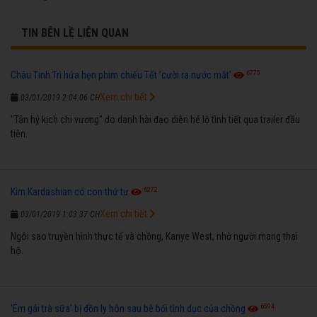
TIN BÊN LỀ LIÊN QUAN
6775
Châu Tinh Trì hứa hẹn phim chiếu Tết 'cười ra nước mắt'
Xem chi tiết
03/01/2019 2:04:06 CH
"Tân hỷ kịch chi vương" do danh hài đạo diễn hé lộ tình tiết qua trailer đầu
tiên.
6272
Kim Kardashian có con thứ tư
Xem chi tiết
03/01/2019 1:03:37 CH
Ngôi sao truyền hình thực tế và chồng, Kanye West, nhờ người mang thai
hộ.
6594
'Em gái trà sữa' bị đồn ly hôn sau bê bối tình dục của chồng