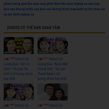
pham hong que
,
thu mua may phat dien
,
thu mua laptop cu
,
sua nap
bon cau thong minh
,
sua bon cau thong minh
,
may lanh cu
,
thu mua do
cu tan binh
,
laptop cu
[VIDEO] CÓ THỂ BẠN QUAN TÂM
7688
6937
[
Video] Cải
[
Video] Cải
Lương Xưa : Đời Cô
Lương Xưa : Nước Mắt
Diễm - Vũ Linh Tài
Chung Tình - Vũ Linh
Linh | cải lương xã hội
Thanh Ngân | cải
hay nhất
lương xã hội hay nhất
6083
6698
[
Video] Cải
[
Video] Cải