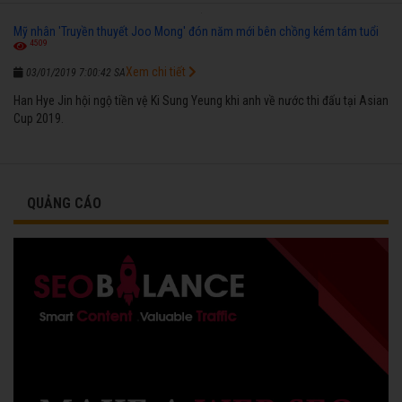
Mỹ nhân 'Truyền thuyết Joo Mong' đón năm mới bên chồng kém tám tuổi
4509
Xem chi tiết
03/01/2019 7:00:42 SA
Han Hye Jin hội ngộ tiền vệ Ki Sung Yeung khi anh về nước thi đấu tại Asian
Cup 2019.
QUẢNG CÁO