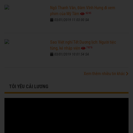
Ngô Thanh Vân, Đàm Vĩnh Hưng đi xem
6265
phim của Mỹ Tâm
03/01/2019 11:03:00 SA
Sao Việt nghỉ Tết Dương lịch: Người tiệc
7676
tùng, kẻ nhập viện
03/01/2019 10:01:54 SA
Xem thêm nhiều tin khác
TÔI YÊU CẢI LƯƠNG