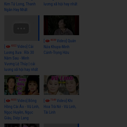
Kim Tử Long, Thanh
lương xã hội hay nhất
Ngân Hay Nhất
6038
[
Video] Quán
6322
[
Video] Cải
Nửa Khuya-Minh
Cảnh-Trọng Hữu
Lương Xưa : Rồi 30
Năm Sau - Minh
Vương Lệ Thủy | cải
lương xã hội hay nhất
9055
7349
[
Video] Bông
[
Video] Khi
Hồng Cài Áo - Vũ Linh,
Hoa Trà Nở - Vũ Linh,
Ngọc Huyền, Ngọc
Tài Linh
Giàu, Diệp Lang