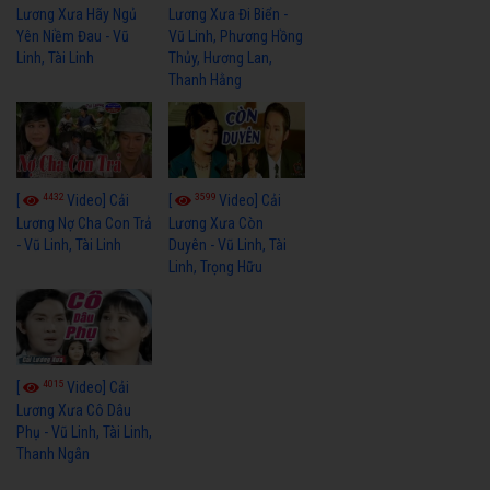
Lương Xưa Hãy Ngủ
Lương Xưa Đi Biển -
Yên Niềm Đau - Vũ
Vũ Linh, Phương Hồng
Linh, Tài Linh
Thủy, Hương Lan,
Thanh Hằng
4432
3599
[
Video] Cải
[
Video] Cải
Lương Nợ Cha Con Trả
Lương Xưa Còn
- Vũ Linh, Tài Linh
Duyên - Vũ Linh, Tài
Linh, Trọng Hữu
4015
[
Video] Cải
Lương Xưa Cô Dâu
Phụ - Vũ Linh, Tài Linh,
Thanh Ngân