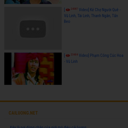
24587
[
Video] Kẻ Chợ Người Quê -
Vũ Linh, Tài Linh, Thanh Ngân, Tấn
Beo
23604
[
Video] Phạm Công Cúc Hoa
- Vũ Linh
CAILUONG.NET
Đây là nơi dừng chân của giới mộ điệu cải lương