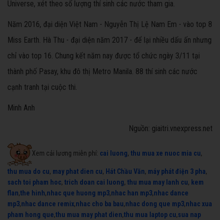
Universe, xét theo số lượng thí sinh các nước tham gia.
Năm 2016, đại diện Việt Nam - Nguyễn Thị Lệ Nam Em - vào top 8
Miss Earth. Hà Thu - đại diện năm 2017 - để lại nhiều dấu ấn nhưng
chỉ vào top 16. Chung kết năm nay được tổ chức ngày 3/11 tại
thành phố Pasay, khu đô thị Metro Manila. 88 thí sinh các nước
cạnh tranh tại cuộc thi.
Minh Anh
Nguồn: giaitri.vnexpress.net
Xem cải lương miễn phí:
cai luong
,
thu mua xe nuoc mia cu
,
thu mua do cu
,
may phat dien cu
,
Hát Chầu Văn
,
máy phát điện 3 pha
,
sach toi pham hoc
,
trich doan cai luong
,
thu mua may lanh cu
,
kem
flan
,
the hinh
,
nhac que huong mp3
,
nhac han mp3
,
nhac dance
mp3
,
nhac dance remix
,
nhac cho ba bau
,
nhac dong que mp3
,
nhac xua
pham hong que
,
thu mua may phat dien
,
thu mua laptop cu
,
sua nap