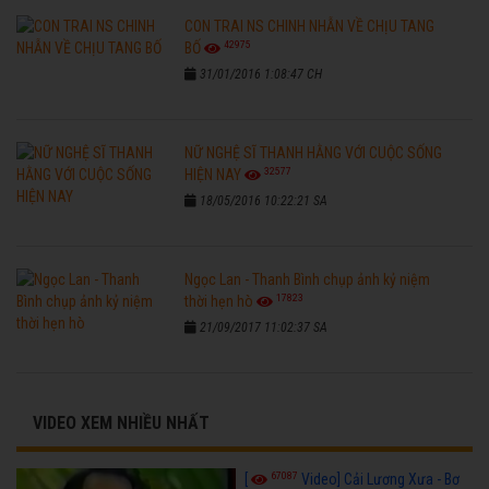
CON TRAI NS CHINH NHẪN VỀ CHỊU TANG
42975
BỐ
31/01/2016 1:08:47 CH
NỮ NGHỆ SĨ THANH HẰNG VỚI CUỘC SỐNG
32577
HIỆN NAY
18/05/2016 10:22:21 SA
Ngọc Lan - Thanh Bình chụp ảnh kỷ niệm
17823
thời hẹn hò
21/09/2017 11:02:37 SA
VIDEO XEM NHIỀU NHẤT
67087
[
Video] Cải Lương Xưa - Bơ