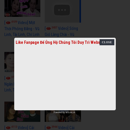
4109
[
Video] Một
3657
[
Video] Sóng
Thời Phóng Đãng - Vũ
Linh, Tài Linh, Chí Linh
Gió Làng Chài - Vũ
Linh, Tài Linh, Khánh
Like Fanpage Để Ủng Hộ Chúng Tôi Duy Trì Website
Tuấn
3766
3438
[
Video] Dãy
[
Video] Nhạc
Ngân Hà - Vũ Linh, Tài
Tình - Vũ Linh, Thoại
Linh, Thoại Mỹ
Mỹ, Phương Hồng
Thủy
Powered by
netcore.vn
4113
3964
[
Video] Cải
[
Video] Cải