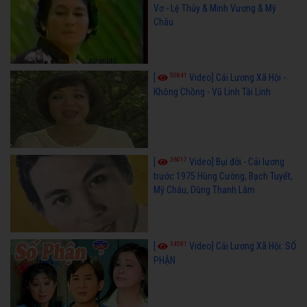
Vơ - Lệ Thủy & Minh Vương & Mỹ
Châu
50841
[
Video] Cải Lương Xã Hội -
Không Chồng - Vũ Linh Tài Linh
36017
[
Video] Bụi đời - Cải lương
trước 1975 Hùng Cường, Bạch Tuyết,
Mỹ Châu, Dũng Thanh Lâm
34581
[
Video] Cải Lương Xã Hội: SỐ
PHẬN