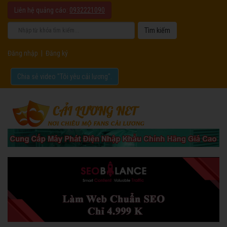
Liên hệ quảng cáo:
0932221090
Đăng nhập
|
Đăng ký
Chia sẻ video "Tôi yêu cải lương".