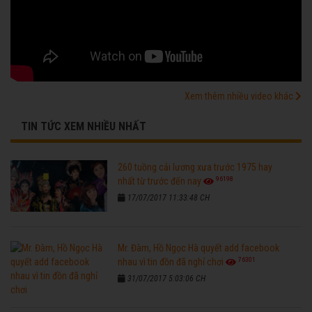
Xem thêm nhiều video khác
TIN TỨC XEM NHIỀU NHẤT
260 tuồng cải lương xưa trước 1975 hay
96198
nhất từ trước đến nay
17/07/2017 11:33:48 CH
Mr. Đàm, Hồ Ngọc Hà quyết add facebook
76301
nhau vì tin đồn đã nghỉ chơi
31/07/2017 5:03:06 CH