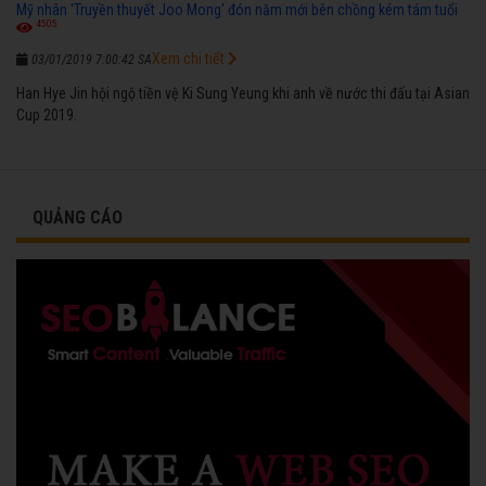
Mỹ nhân 'Truyền thuyết Joo Mong' đón năm mới bên chồng kém tám tuổi
4505
Xem chi tiết
03/01/2019 7:00:42 SA
Han Hye Jin hội ngộ tiền vệ Ki Sung Yeung khi anh về nước thi đấu tại Asian
Cup 2019.
QUẢNG CÁO