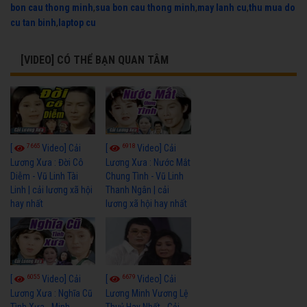
bon cau thong minh
,
sua bon cau thong minh
,
may lanh cu
,
thu mua do
cu tan binh
,
laptop cu
[VIDEO] CÓ THỂ BẠN QUAN TÂM
7665
6918
[
Video] Cải
[
Video] Cải
Lương Xưa : Đời Cô
Lương Xưa : Nước Mắt
Diễm - Vũ Linh Tài
Chung Tình - Vũ Linh
Linh | cải lương xã hội
Thanh Ngân | cải
hay nhất
lương xã hội hay nhất
6055
6679
[
Video] Cải
[
Video] Cải
Lương Xưa : Nghĩa Cũ
Lương Minh Vương Lệ