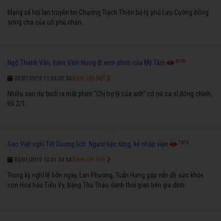
Mạng xã hội lan truyền tin Chương Trạch Thiên bỏ tỷ phú Lưu Cường Đông
song cha của cô phủ nhận.
6265
Ngô Thanh Vân, Đàm Vĩnh Hưng đi xem phim của Mỹ Tâm
Xem chi tiết
03/01/2019 11:03:00 SA
Nhiều sao dự buổi ra mắt phim "Chị trợ lý của anh" có nữ ca sĩ đóng chính,
tối 2/1.
7676
Sao Việt nghỉ Tết Dương lịch: Người tiệc tùng, kẻ nhập viện
Xem chi tiết
03/01/2019 10:01:54 SA
Trong kỳ nghỉ lễ bốn ngày, Lan Phương, Tuấn Hưng gặp vấn đề sức khỏe
còn Hoa hậu Tiểu Vy, Đặng Thu Thảo dành thời gian bên gia đình.