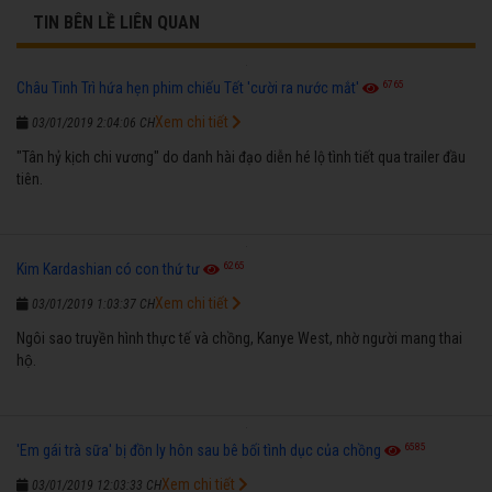
TIN BÊN LỀ LIÊN QUAN
6765
Châu Tinh Trì hứa hẹn phim chiếu Tết 'cười ra nước mắt'
Xem chi tiết
03/01/2019 2:04:06 CH
"Tân hỷ kịch chi vương" do danh hài đạo diễn hé lộ tình tiết qua trailer đầu
tiên.
6265
Kim Kardashian có con thứ tư
Xem chi tiết
03/01/2019 1:03:37 CH
Ngôi sao truyền hình thực tế và chồng, Kanye West, nhờ người mang thai
hộ.
6585
'Em gái trà sữa' bị đồn ly hôn sau bê bối tình dục của chồng
Xem chi tiết
03/01/2019 12:03:33 CH