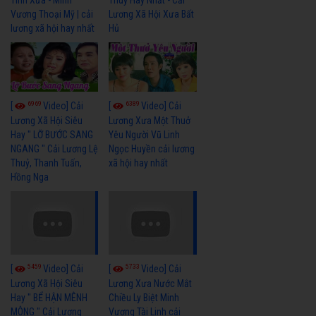
Tình Xưa - Minh
Thuỷ Hay Nhất - Cải
Vương Thoại Mỹ | cải
Lương Xã Hội Xưa Bất
lương xã hội hay nhất
Hủ
6969
6389
[
Video] Cải
[
Video] Cải
Lương Xã Hội Siêu
Lương Xưa Một Thuở
Hay " LỠ BƯỚC SANG
Yêu Người Vũ Linh
NGANG " Cải Lương Lệ
Ngọc Huyền cải lương
Thuỷ, Thanh Tuấn,
xã hội hay nhất
Hồng Nga
5459
5733
[
Video] Cải
[
Video] Cải
Lương Xã Hội Siêu
Lương Xưa Nước Mắt
Hay " BỂ HẬN MÊNH
Chiều Ly Biệt Minh
MÔNG " Cải Lương
Vương Tài Linh cải