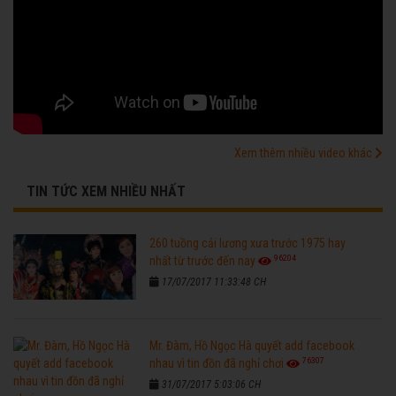
Xem thêm nhiều video khác
TIN TỨC XEM NHIỀU NHẤT
260 tuồng cải lương xưa trước 1975 hay
96204
nhất từ trước đến nay
17/07/2017 11:33:48 CH
Mr. Đàm, Hồ Ngọc Hà quyết add facebook
76307
nhau vì tin đồn đã nghỉ chơi
31/07/2017 5:03:06 CH