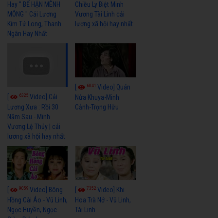
Hay " BỂ HẬN MÊNH
Chiều Ly Biệt Minh
MÔNG " Cải Lương
Vương Tài Linh cải
Kim Tử Long, Thanh
lương xã hội hay nhất
Ngân Hay Nhất
6041
[
Video] Quán
6325
[
Video] Cải
Nửa Khuya-Minh
Cảnh-Trọng Hữu
Lương Xưa : Rồi 30
Năm Sau - Minh
Vương Lệ Thủy | cải
lương xã hội hay nhất
9059
7352
[
Video] Bông
[
Video] Khi
Hồng Cài Áo - Vũ Linh,
Hoa Trà Nở - Vũ Linh,
Ngọc Huyền, Ngọc
Tài Linh