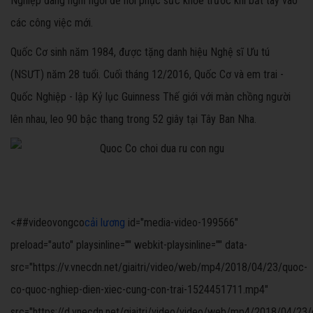
Nghiệp đang nghỉ ngơi để hồi phục sức khỏe trước khi bắt tay vào
các công việc mới.
Quốc Cơ sinh năm 1984, được tặng danh hiệu Nghệ sĩ Ưu tú
(NSƯT) năm 28 tuổi. Cuối tháng 12/2016, Quốc Cơ và em trai -
Quốc Nghiệp - lập Kỷ lục Guinness Thế giới với màn chồng người
lên nhau, leo 90 bậc thang trong 52 giây tại Tây Ban Nha.
<##videovongco
cải lương
id="media-video-199566"
preload="auto" playsinline="" webkit-playsinline="" data-
src="https://v.vnecdn.net/giaitri/video/web/mp4/2018/04/23/quoc-
co-quoc-nghiep-dien-xiec-cung-con-trai-1524451711.mp4"
src="https://d.vnecdn.net/giaitri/video/video/web/mp4/2018/04/23