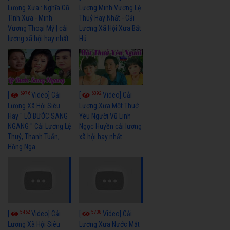
Lương Xưa : Nghĩa Cũ
Lương Minh Vương Lệ
Tình Xưa - Minh
Thuỷ Hay Nhất - Cải
Vương Thoại Mỹ | cải
Lương Xã Hội Xưa Bất
lương xã hội hay nhất
Hủ
6976
6392
[
Video] Cải
[
Video] Cải
Lương Xã Hội Siêu
Lương Xưa Một Thuở
Hay " LỠ BƯỚC SANG
Yêu Người Vũ Linh
NGANG " Cải Lương Lệ
Ngọc Huyền cải lương
Thuỷ, Thanh Tuấn,
xã hội hay nhất
Hồng Nga
5462
5738
[
Video] Cải
[
Video] Cải
Lương Xã Hội Siêu
Lương Xưa Nước Mắt