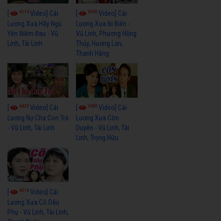
4114
3965
[
Video] Cải
[
Video] Cải
Lương Xưa Hãy Ngủ
Lương Xưa Đi Biển -
Yên Niềm Đau - Vũ
Vũ Linh, Phương Hồng
Linh, Tài Linh
Thủy, Hương Lan,
Thanh Hằng
4433
3600
[
Video] Cải
[
Video] Cải
Lương Nợ Cha Con Trả
Lương Xưa Còn
- Vũ Linh, Tài Linh
Duyên - Vũ Linh, Tài
Linh, Trọng Hữu
4016
[
Video] Cải
Lương Xưa Cô Dâu
Phụ - Vũ Linh, Tài Linh,