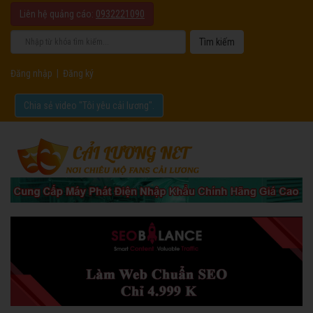
Liên hệ quảng cáo:
0932221090
Đăng nhập
|
Đăng ký
Chia sẻ video "Tôi yêu cải lương".