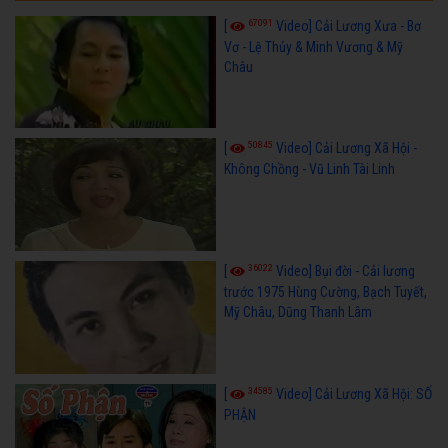
67091
[
Video] Cải Lương Xưa - Bơ
Vơ - Lệ Thủy & Minh Vương & Mỹ
Châu
50845
[
Video] Cải Lương Xã Hội -
Không Chồng - Vũ Linh Tài Linh
36022
[
Video] Bụi đời - Cải lương
trước 1975 Hùng Cường, Bạch Tuyết,
Mỹ Châu, Dũng Thanh Lâm
34585
[
Video] Cải Lương Xã Hội: SỐ
PHẬN