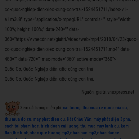
co-quoc-nghiep-dien-xiec-cung-con-trai-1524451711/index-v1-
a1.m3u8" type="application/x-mpegURL" controls="" style="width:
100%; height: 100%;" data-240="" data-
360="https://v.vnecdn.net/giaitri/video/web/mp4/2018/04/23/quoc-
co-quoc-nghiep-dien-xiec-cung-con-trai-1524451711.mp4" data-
480="" data-720="" max-mode="360" active-mode="360">
Quốc Cơ, Quốc Nghiệp diễn xiếc cùng con trai
Quốc Cơ, Quốc Nghiệp diễn xiếc cùng con trai.
Nguồn: giaitri.vnexpress.net
Xem cải lương miễn phí:
cai luong
,
thu mua xe nuoc mia cu
,
thu mua do cu
,
may phat dien cu
,
Hát Chầu Văn
,
máy phát điện 3 pha
,
sach toi pham hoc
,
trich doan cai luong
,
thu mua may lanh cu
,
kem
flan
,
the hinh
,
nhac que huong mp3
,
nhac han mp3
,
nhac dance