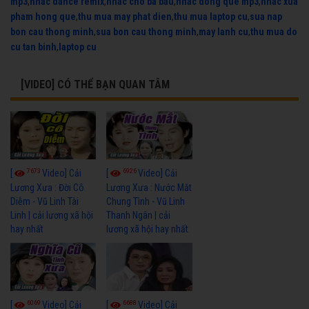
mp3
,
nhac dance remix
,
nhac cho ba bau
,
nhac dong que mp3
,
nhac xua
pham hong que
,
thu mua may phat dien
,
thu mua laptop cu
,
sua nap
bon cau thong minh
,
sua bon cau thong minh
,
may lanh cu
,
thu mua do
cu tan binh
,
laptop cu
[VIDEO] CÓ THỂ BẠN QUAN TÂM
7673
6926
[
Video] Cải
[
Video] Cải
Lương Xưa : Đời Cô
Lương Xưa : Nước Mắt
Diễm - Vũ Linh Tài
Chung Tình - Vũ Linh
Linh | cải lương xã hội
Thanh Ngân | cải
hay nhất
lương xã hội hay nhất
6069
6688
[
Video] Cải
[
Video] Cải