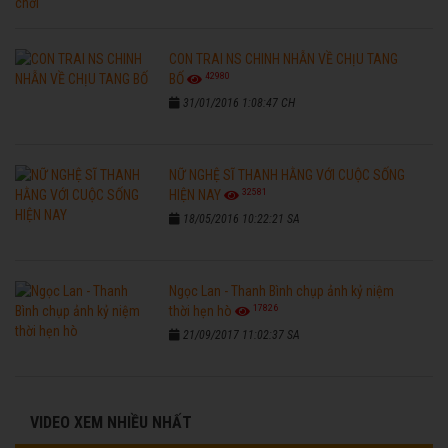
CON TRAI NS CHINH NHẪN VỀ CHỊU TANG
42980
BỐ
31/01/2016 1:08:47 CH
NỮ NGHỆ SĨ THANH HẰNG VỚI CUỘC SỐNG
32581
HIỆN NAY
18/05/2016 10:22:21 SA
Ngọc Lan - Thanh Bình chụp ảnh kỷ niệm
17826
thời hẹn hò
21/09/2017 11:02:37 SA
VIDEO XEM NHIỀU NHẤT