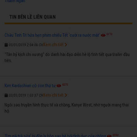
Thanh Ngân
TIN BÊN LỀ LIÊN QUAN
6770
Châu Tinh Trì hứa hẹn phim chiếu Tết 'cười ra nước mắt'
Xem chi tiết
03/01/2019 2:04:06 CH
"Tân hỷ kịch chi vương" do danh hài đạo diễn hé lộ tình tiết qua trailer đầu
tiên.
6270
Kim Kardashian có con thứ tư
Xem chi tiết
03/01/2019 1:03:37 CH
Ngôi sao truyền hình thực tế và chồng, Kanye West, nhờ người mang thai
hộ.
6590
'Em gái trà sữa' bị đồn ly hôn sau bê bối tình dục của chồng