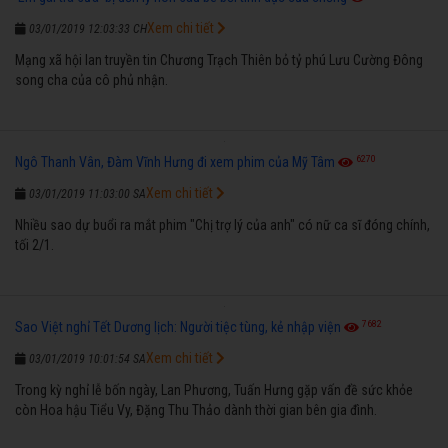
Xem chi tiết
03/01/2019 12:03:33 CH
Mạng xã hội lan truyền tin Chương Trạch Thiên bỏ tỷ phú Lưu Cường Đông
song cha của cô phủ nhận.
6270
Ngô Thanh Vân, Đàm Vĩnh Hưng đi xem phim của Mỹ Tâm
Xem chi tiết
03/01/2019 11:03:00 SA
Nhiều sao dự buổi ra mắt phim "Chị trợ lý của anh" có nữ ca sĩ đóng chính,
tối 2/1.
7682
Sao Việt nghỉ Tết Dương lịch: Người tiệc tùng, kẻ nhập viện
Xem chi tiết
03/01/2019 10:01:54 SA
Trong kỳ nghỉ lễ bốn ngày, Lan Phương, Tuấn Hưng gặp vấn đề sức khỏe
còn Hoa hậu Tiểu Vy, Đặng Thu Thảo dành thời gian bên gia đình.