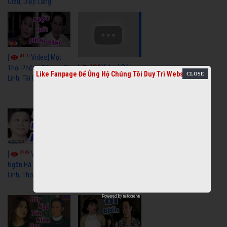
Giàu, Diệp Lang
4110
[
Video] Một
3658
[
Video] Sóng
Thời Phóng Đãng - Vũ
Like Fanpage Để Ủng Hộ Chúng Tôi Duy Trì Website
Linh, Tài Linh, Chí Linh
Gió Làng Chài - Vũ
Linh, Tài Linh, Khánh
Tuấn
3768
3439
[
Video] Dãy
[
Video] Nhạc
Ngân Hà - Vũ Linh, Tài
Tình - Vũ Linh, Thoại
Linh, Thoại Mỹ
Mỹ, Phương Hồng
Thủy
Powered by
netcore.vn