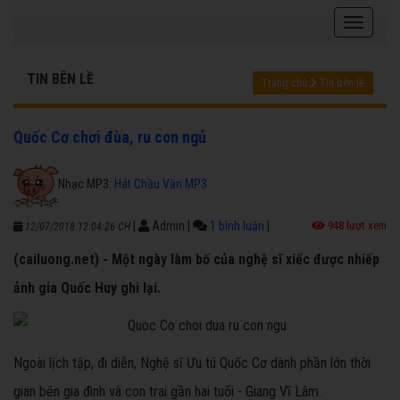
TIN BÊN LỀ
Trang chủ
Tin bên lề
Quốc Cơ chơi đùa, ru con ngủ
Nhạc MP3:
Hát Chầu Văn MP3
|
Admin
|
1 bình luận
|
948 lượt xem
12/07/2018 12:04:26 CH
(cailuong.net) - Một ngày làm bố của nghệ sĩ xiếc được nhiếp
ảnh gia Quốc Huy ghi lại.
Ngoài lịch tập, đi diễn, Nghệ sĩ Ưu tú Quốc Cơ dành phần lớn thời
gian bên gia đình và con trai gần hai tuổi - Giang Vĩ Lâm.