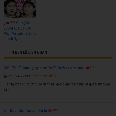
4016
[
Video] Cải
Lương Xưa Cô Dâu
Phụ - Vũ Linh, Tài Linh,
Thanh Ngân
TIN BÊN LỀ LIÊN QUAN
6769
Châu Tinh Trì hứa hẹn phim chiếu Tết 'cười ra nước mắt'
Xem chi tiết
03/01/2019 2:04:06 CH
"Tân hỷ kịch chi vương" do danh hài đạo diễn hé lộ tình tiết qua trailer đầu
tiên.
6268
Kim Kardashian có con thứ tư