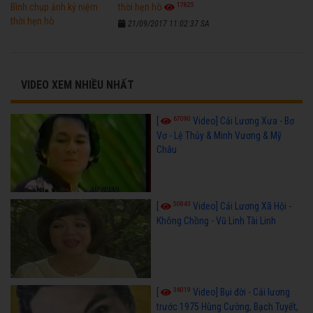
17825
thời hẹn hò
21/09/2017 11:02:37 SA
VIDEO XEM NHIỀU NHẤT
67090
[
Video] Cải Lương Xưa - Bơ
Vơ - Lệ Thủy & Minh Vương & Mỹ
Châu
50843
[
Video] Cải Lương Xã Hội -
Không Chồng - Vũ Linh Tài Linh
36019
[
Video] Bụi đời - Cải lương
trước 1975 Hùng Cường, Bạch Tuyết,