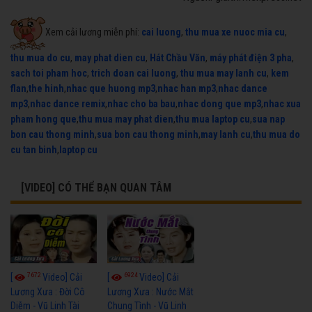
Xem cải lương miễn phí:
cai luong
,
thu mua xe nuoc mia cu
,
thu mua do cu
,
may phat dien cu
,
Hát Chầu Văn
,
máy phát điện 3 pha
,
sach toi pham hoc
,
trich doan cai luong
,
thu mua may lanh cu
,
kem
flan
,
the hinh
,
nhac que huong mp3
,
nhac han mp3
,
nhac dance
mp3
,
nhac dance remix
,
nhac cho ba bau
,
nhac dong que mp3
,
nhac xua
pham hong que
,
thu mua may phat dien
,
thu mua laptop cu
,
sua nap
bon cau thong minh
,
sua bon cau thong minh
,
may lanh cu
,
thu mua do
cu tan binh
,
laptop cu
[VIDEO] CÓ THỂ BẠN QUAN TÂM
7672
6924
[
Video] Cải
[
Video] Cải
Lương Xưa : Đời Cô
Lương Xưa : Nước Mắt
Diễm - Vũ Linh Tài
Chung Tình - Vũ Linh