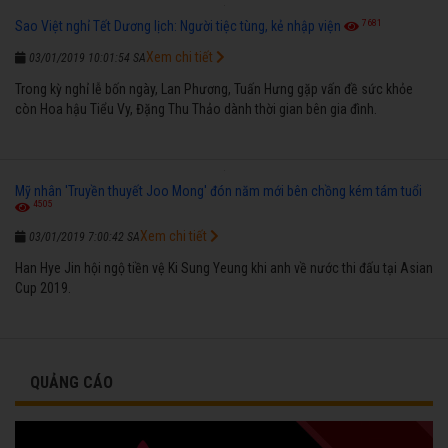
7681
Sao Việt nghỉ Tết Dương lịch: Người tiệc tùng, kẻ nhập viện
Xem chi tiết
03/01/2019 10:01:54 SA
Trong kỳ nghỉ lễ bốn ngày, Lan Phương, Tuấn Hưng gặp vấn đề sức khỏe
còn Hoa hậu Tiểu Vy, Đặng Thu Thảo dành thời gian bên gia đình.
Mỹ nhân 'Truyền thuyết Joo Mong' đón năm mới bên chồng kém tám tuổi
4505
Xem chi tiết
03/01/2019 7:00:42 SA
Han Hye Jin hội ngộ tiền vệ Ki Sung Yeung khi anh về nước thi đấu tại Asian
Cup 2019.
QUẢNG CÁO