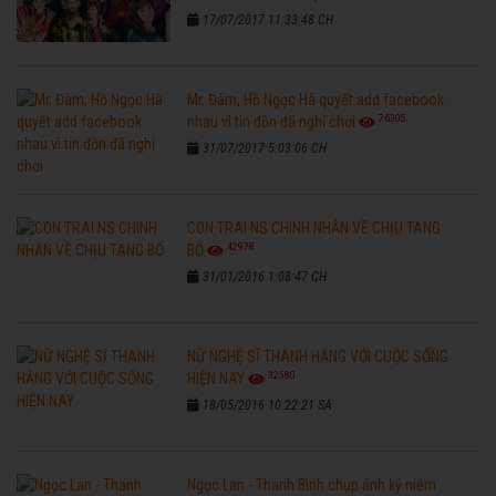
17/07/2017 11:33:48 CH
Mr. Đàm, Hồ Ngọc Hà quyết add facebook
76305
nhau vì tin đồn đã nghỉ chơi
31/07/2017 5:03:06 CH
CON TRAI NS CHINH NHẪN VỀ CHỊU TANG
42978
BỐ
31/01/2016 1:08:47 CH
NỮ NGHỆ SĨ THANH HẰNG VỚI CUỘC SỐNG
32580
HIỆN NAY
18/05/2016 10:22:21 SA
Ngọc Lan - Thanh Bình chụp ảnh kỷ niệm