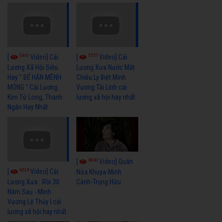
5461
5737
[
Video] Cải
[
Video] Cải
Lương Xã Hội Siêu
Lương Xưa Nước Mắt
Hay " BỂ HẬN MÊNH
Chiều Ly Biệt Minh
MÔNG " Cải Lương
Vương Tài Linh cải
Kim Tử Long, Thanh
lương xã hội hay nhất
Ngân Hay Nhất
6040
[
Video] Quán
6324
[
Video] Cải
Nửa Khuya-Minh
Cảnh-Trọng Hữu
Lương Xưa : Rồi 30
Năm Sau - Minh
Vương Lệ Thủy | cải
lương xã hội hay nhất