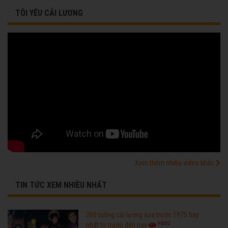
TÔI YÊU CẢI LƯƠNG
Xem thêm nhiều video khác
TIN TỨC XEM NHIỀU NHẤT
260 tuồng cải lương xưa trước 1975 hay
96202
nhất từ trước đến nay