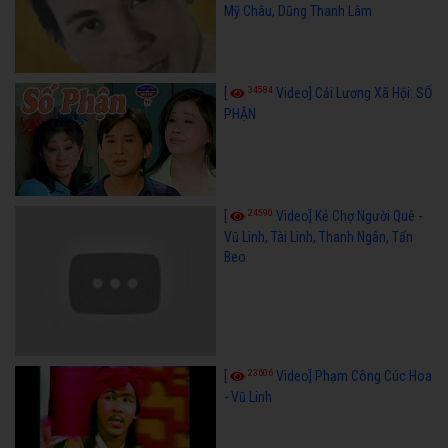
Mỹ Châu, Dũng Thanh Lâm
34584
[
Video] Cải Lương Xã Hội: SỐ
PHẬN
24590
[
Video] Kẻ Chợ Người Quê -
Vũ Linh, Tài Linh, Thanh Ngân, Tấn
Beo
23606
[
Video] Phạm Công Cúc Hoa
- Vũ Linh