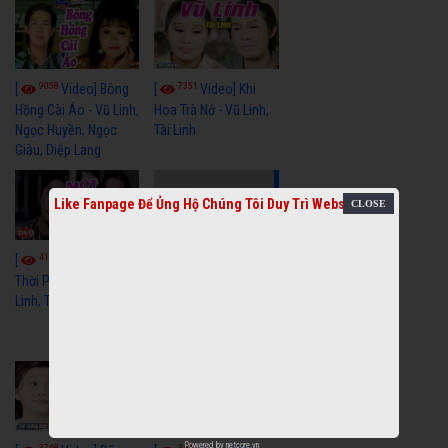
9058
7351
[
Video] Bông
[
Video] Khi
Hồng Cài Áo - Vũ Linh,
Hoa Trà Nở - Vũ Linh,
Ngọc Huyền, Ngọc
Tài Linh
Giàu, Diệp Lang
Like Fanpage Để Ủng Hộ Chúng Tôi Duy Trì Website
4110
[
Video] Một
3658
[
Video] Sóng
Thời Phóng Đãng - Vũ
Linh, Tài Linh, Chí Linh
Gió Làng Chài - Vũ
Linh, Tài Linh, Khánh
Tuấn
Powered by
netcore.vn
3768
3439