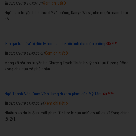
Xem chi tiết
03/01/2019 1:03:37 CH
Ngôi sao truyền hình thực tế và chồng, Kanye West, nhờ người mang thai
hộ.
6589
'Em gái trà sữa' bị đồn ly hôn sau bê bối tình dục của chồng
Xem chi tiết
03/01/2019 12:03:33 CH
Mạng xã hội lan truyền tin Chương Trạch Thiên bỏ tỷ phú Lưu Cường Đông
song cha của cô phủ nhận.
6269
Ngô Thanh Vân, Đàm Vĩnh Hưng đi xem phim của Mỹ Tâm
Xem chi tiết
03/01/2019 11:03:00 SA
Nhiều sao dự buổi ra mắt phim "Chị trợ lý của anh" có nữ ca sĩ đóng chính,
tối 2/1.