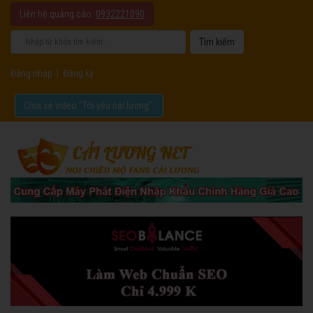
Liên hệ quảng cáo:
0932221090
Đăng nhập
|
Đăng ký
Chia sẻ video "Tôi yêu cải lương".