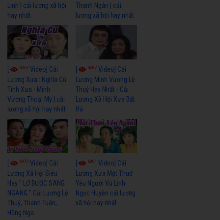
Linh | cải lương xã hội
Thanh Ngân | cải
hay nhất
lương xã hội hay nhất
6067
6687
[
Video] Cải
[
Video] Cải
Lương Xưa : Nghĩa Cũ
Lương Minh Vương Lệ
Tình Xưa - Minh
Thuỷ Hay Nhất - Cải
Vương Thoại Mỹ | cải
Lương Xã Hội Xưa Bất
lương xã hội hay nhất
Hủ
6975
6391
[
Video] Cải
[
Video] Cải
Lương Xã Hội Siêu
Lương Xưa Một Thuở
Hay " LỠ BƯỚC SANG
Yêu Người Vũ Linh
NGANG " Cải Lương Lệ
Ngọc Huyền cải lương
Thuỷ, Thanh Tuấn,
xã hội hay nhất
Hồng Nga