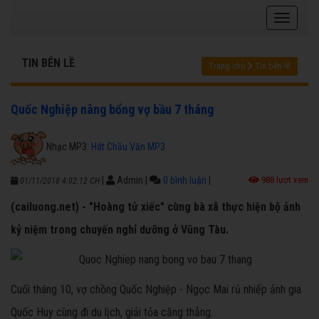
TIN BÊN LỀ
Trang chủ
Tin bên lề
Quốc Nghiệp nâng bổng vợ bầu 7 tháng
Nhạc MP3:
Hát Chầu Văn MP3
|
Admin
|
0 bình luận
|
988 lượt xem
01/11/2018 4:02:12 CH
(cailuong.net) - "Hoàng tử xiếc" cùng bà xã thực hiện bộ ảnh
kỷ niệm trong chuyến nghỉ dưỡng ở Vũng Tàu.
Cuối tháng 10, vợ chồng Quốc Nghiệp - Ngọc Mai rủ nhiếp ảnh gia
Quốc Huy cùng đi du lịch, giải tỏa căng thẳng.