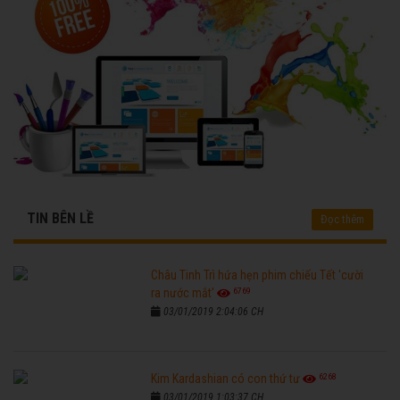
TIN BÊN LỀ
Đọc thêm
Châu Tinh Trì hứa hẹn phim chiếu Tết 'cười
6769
ra nước mắt'
03/01/2019 2:04:06 CH
6268
Kim Kardashian có con thứ tư
03/01/2019 1:03:37 CH