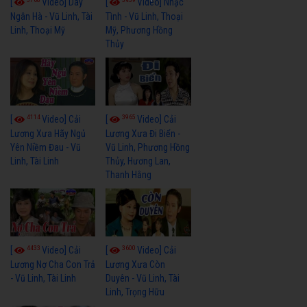
[
Video] Dãy
[
Video] Nhạc
Ngân Hà - Vũ Linh, Tài
Tình - Vũ Linh, Thoại
Linh, Thoại Mỹ
Mỹ, Phương Hồng
Thủy
4114
3965
[
Video] Cải
[
Video] Cải
Lương Xưa Hãy Ngủ
Lương Xưa Đi Biển -
Yên Niềm Đau - Vũ
Vũ Linh, Phương Hồng
Linh, Tài Linh
Thủy, Hương Lan,
Thanh Hằng
4433
3600
[
Video] Cải
[
Video] Cải
Lương Nợ Cha Con Trả
Lương Xưa Còn
- Vũ Linh, Tài Linh
Duyên - Vũ Linh, Tài
Linh, Trọng Hữu