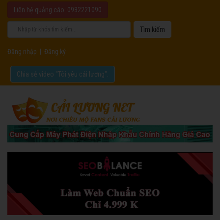
Liên hệ quảng cáo:
0932221090
Đăng nhập
|
Đăng ký
Chia sẻ video "Tôi yêu cải lương".