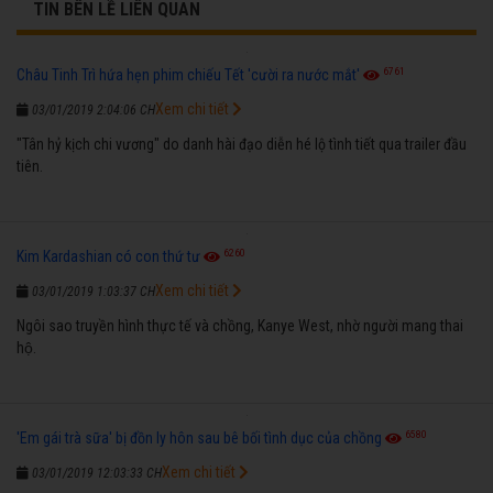
TIN BÊN LỀ LIÊN QUAN
6761
Châu Tinh Trì hứa hẹn phim chiếu Tết 'cười ra nước mắt'
Xem chi tiết
03/01/2019 2:04:06 CH
"Tân hỷ kịch chi vương" do danh hài đạo diễn hé lộ tình tiết qua trailer đầu
tiên.
6260
Kim Kardashian có con thứ tư
Xem chi tiết
03/01/2019 1:03:37 CH
Ngôi sao truyền hình thực tế và chồng, Kanye West, nhờ người mang thai
hộ.
6580
'Em gái trà sữa' bị đồn ly hôn sau bê bối tình dục của chồng
Xem chi tiết
03/01/2019 12:03:33 CH