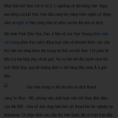
Nhật Bản kết thúc với tỷ số 2-1, nghiêng về đội bóng Hàn. Ngay
sau tiếng còi kết thúc trận đấu vang lên, hàng trăm nghìn cổ động
viên và
nghệ sĩ
Hàn cùng chia sẻ niềm vui khi đội nhà vô địch.
Mỹ nhân Park Shin Hye, Han Ji Min và Lee Hye Yeong (
diễn viên
cải lương
phim
Xúc cảm
) đồng loạt chia sẻ khoảnh khắc các cầu
thủ Hàn ôm nhau khóc khi trọng tài thổi còi kết thúc 124 phút thi
đấu (cả hai hiệp phụ và bù giờ). Họ tự hào khi đội tuyển chơi lấn
lướt Nhật Bản, qua đó khẳng định vị thế hàng đầu châu Á ở giải
đấu.
Jang Ye Won - MC, phóng viên, bình luận viên thể thao đình đám
của đài
SBS
- chia sẻ ảnh chụp bên linh vật Asiad khi tác nghiệp tại
Indonesia. Cô nhận định các cầu thủ Hàn Quốc đã có một trận đấu