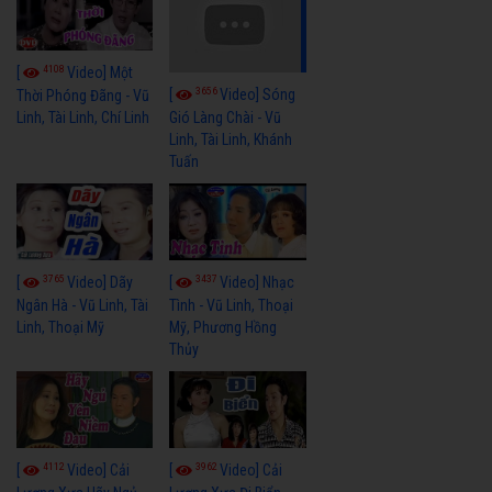
4108
[
Video] Một
3656
[
Video] Sóng
Thời Phóng Đãng - Vũ
Linh, Tài Linh, Chí Linh
Gió Làng Chài - Vũ
Linh, Tài Linh, Khánh
Tuấn
3765
3437
[
Video] Dãy
[
Video] Nhạc
Ngân Hà - Vũ Linh, Tài
Tình - Vũ Linh, Thoại
Linh, Thoại Mỹ
Mỹ, Phương Hồng
Thủy
4112
3962
[
Video] Cải
[
Video] Cải