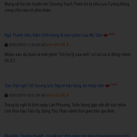
Mạng xã hội lan truyền tin Chương Trạch Thiên bỏ tỷ phú Lưu Cường Đông
song cha của cô phủ nhận.
6261
Ngô Thanh Vân, Đàm Vĩnh Hưng đi xem phim của Mỹ Tâm
Xem chi tiết
03/01/2019 11:03:00 SA
Nhiều sao dự buổi ra mắt phim "Chị trợ lý của anh" có nữ ca sĩ đóng chính,
tối 2/1.
7674
Sao Việt nghỉ Tết Dương lịch: Người tiệc tùng, kẻ nhập viện
Xem chi tiết
03/01/2019 10:01:54 SA
Trong kỳ nghỉ lễ bốn ngày, Lan Phương, Tuấn Hưng gặp vấn đề sức khỏe
còn Hoa hậu Tiểu Vy, Đặng Thu Thảo dành thời gian bên gia đình.
Mỹ nhân 'Truyền thuyết Joo Mong' đón năm mới bên chồng kém tám tuổi