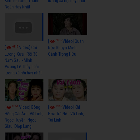
Kim Tử Long, Thanh
lương xã hội hay nhất
Ngân Hay Nhất
6036
[
Video] Quán
6319
[
Video] Cải
Nửa Khuya-Minh
Cảnh-Trọng Hữu
Lương Xưa : Rồi 30
Năm Sau - Minh
Vương Lệ Thủy | cải
lương xã hội hay nhất
9051
7346
[
Video] Bông
[
Video] Khi
Hồng Cài Áo - Vũ Linh,
Hoa Trà Nở - Vũ Linh,
Ngọc Huyền, Ngọc
Tài Linh
Giàu, Diệp Lang