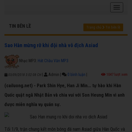
TIN BÊN LỀ
Trang chủ
Tin bên lề
Sao Hàn mừng rỡ khi đội nhà vô địch Asiad
Nhạc MP3:
Hát Chầu Văn MP3
|
Admin
|
0 bình luận
|
1047 lượt xem
03/09/2018 3:02:08 CH
(cailuong.net) - Park Shin Hye, Han Ji Min... tự hào khi Hàn
Quốc quật ngã Nhật Bản và chia vui với Son Heung Min vì anh
được miễn nghĩa vụ quân sự.
Tối 1/9, trận chung kết môn bóng đá nam Asiad giữa Hàn Quốc và