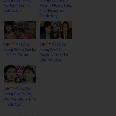
Lương Xưa Hãy Ngủ
Lương Xưa Đi Biển -
Yên Niềm Đau - Vũ
Vũ Linh, Phương Hồng
Linh, Tài Linh
Thủy, Hương Lan,
Thanh Hằng
4430
3598
[
Video] Cải
[
Video] Cải
Lương Nợ Cha Con Trả
Lương Xưa Còn
- Vũ Linh, Tài Linh
Duyên - Vũ Linh, Tài
Linh, Trọng Hữu
4012
[
Video] Cải
Lương Xưa Cô Dâu
Phụ - Vũ Linh, Tài Linh,
Thanh Ngân