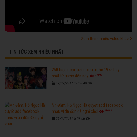
Xem thêm nhiều video khác
TIN TỨC XEM NHIỀU NHẤT
260 tuồng cải lương xưa trước 1975 hay
96194
nhất từ trước đến nay
17/07/2017 11:33:48 CH
Mr. Đàm, Hồ Ngọc Hà quyết add facebook
76299
nhau vì tin đồn đã nghỉ chơi
31/07/2017 5:03:06 CH