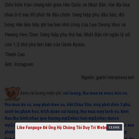
Diễn biến trận chung kết giữa Hàn Quốc và Nhật Bản. Hai đội hòa
nhau 0-0 sau 90 phút thi đấu chính. Sang hiệp phụ đầu tiên, đội
bóng Hàn liên tiếp ghi hai bàn nhờ công của Lee Seung Woo và
Hwang Hee Chan. Sang hiệp phụ thứ hai, Nhật Bản rút ngắn tỷ số
còn 1-2 nhờ pha làm bàn của Ueda Ayase.
Thanh Cao
Ảnh:
Instagram
Nguồn: giaitri.vnexpress.net
Xem cải lương miễn phí:
cai luong
,
thu mua xe nuoc mia cu
,
thu mua do cu
,
may phat dien cu
,
Hát Chầu Văn
,
máy phát điện 3 pha
,
sach toi pham hoc
,
trich doan cai luong
,
thu mua may lanh cu
,
kem
flan
,
the hinh
,
nhac que huong mp3
,
nhac han mp3
,
nhac dance
mp3
,
nhac dance remix
,
nhac cho ba bau
,
nhac dong que mp3
,
nhac xua
Like Fanpage Để Ủng Hộ Chúng Tôi Duy Trì Website
pham hong que
,
thu mua may phat dien
,
thu mua laptop cu
,
sua nap
bon cau thong minh
,
sua bon cau thong minh
,
may lanh cu
,
thu mua do