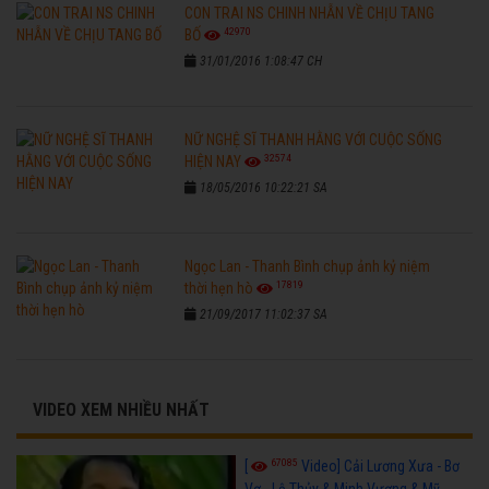
CON TRAI NS CHINH NHẪN VỀ CHỊU TANG
42970
BỐ
31/01/2016 1:08:47 CH
NỮ NGHỆ SĨ THANH HẰNG VỚI CUỘC SỐNG
32574
HIỆN NAY
18/05/2016 10:22:21 SA
Ngọc Lan - Thanh Bình chụp ảnh kỷ niệm
17819
thời hẹn hò
21/09/2017 11:02:37 SA
VIDEO XEM NHIỀU NHẤT
67085
[
Video] Cải Lương Xưa - Bơ
Vơ - Lệ Thủy & Minh Vương & Mỹ