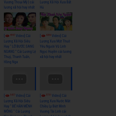
Vương Thoại Mỹ | cải
Lương Xã Hội Xưa Bất
lương xã hội hay nhất
Hủ
6967
6384
[
Video] Cải
[
Video] Cải
Lương Xã Hội Siêu
Lương Xưa Một Thuở
Hay " LỠ BƯỚC SANG
Yêu Người Vũ Linh
NGANG " Cải Lương Lệ
Ngọc Huyền cải lương
Thuỷ, Thanh Tuấn,
xã hội hay nhất
Hồng Nga
5457
5731
[
Video] Cải
[
Video] Cải
Lương Xã Hội Siêu
Lương Xưa Nước Mắt
Hay " BỂ HẬN MÊNH
Chiều Ly Biệt Minh
MÔNG " Cải Lương
Vương Tài Linh cải