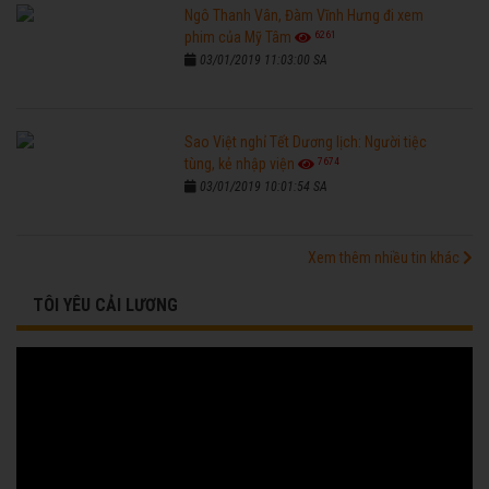
Ngô Thanh Vân, Đàm Vĩnh Hưng đi xem
6261
phim của Mỹ Tâm
03/01/2019 11:03:00 SA
Sao Việt nghỉ Tết Dương lịch: Người tiệc
7674
tùng, kẻ nhập viện
03/01/2019 10:01:54 SA
Xem thêm nhiều tin khác
TÔI YÊU CẢI LƯƠNG