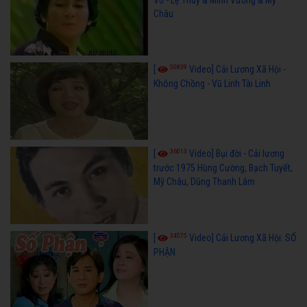
Châu
50839
[
Video] Cải Lương Xã Hội -
Không Chồng - Vũ Linh Tài Linh
36013
[
Video] Bụi đời - Cải lương
trước 1975 Hùng Cường, Bạch Tuyết,
Mỹ Châu, Dũng Thanh Lâm
34575
[
Video] Cải Lương Xã Hội: SỐ
PHẬN