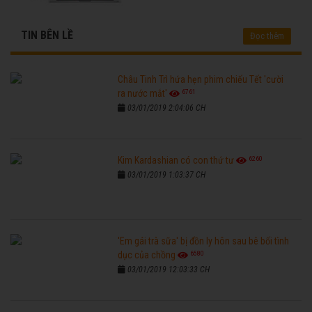
TIN BÊN LỀ
Đọc thêm
Châu Tinh Trì hứa hẹn phim chiếu Tết 'cười
6761
ra nước mắt'
03/01/2019 2:04:06 CH
6260
Kim Kardashian có con thứ tư
03/01/2019 1:03:37 CH
'Em gái trà sữa' bị đồn ly hôn sau bê bối tình
6580
dục của chồng
03/01/2019 12:03:33 CH